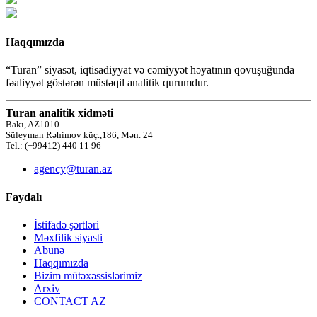
Haqqımızda
“Turan” siyasət, iqtisadiyyat və cəmiyyət həyatının qovuşuğunda
fəaliyyət göstərən müstəqil analitik qurumdur.
Turan analitik xidməti
Bakı, AZ1010
Süleyman Rəhimov küç.,186, Mən. 24
Tel.: (+99412) 440 11 96
agency@turan.az
Faydalı
İstifadə şərtləri
Məxfilik siyasti
Abunə
Haqqımızda
Bizim mütəxəssislərimiz
Arxiv
CONTACT AZ