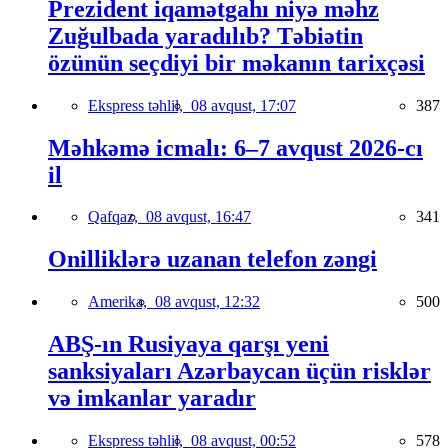
Prezident iqamətgahı niyə məhz
Zuğulbada yaradılıb? Təbiətin
özünün seçdiyi bir məkanın tarixçəsi
Ekspress təhlil,
08 avqust, 17:07
387
Məhkəmə icmalı: 6–7 avqust 2026-cı
il
Qafqaz,
08 avqust, 16:47
341
Onilliklərə uzanan telefon zəngi
Amerika,
08 avqust, 12:32
500
ABŞ-ın Rusiyaya qarşı yeni
sanksiyaları Azərbaycan üçün risklər
və imkanlar yaradır
Ekspress təhlil,
08 avqust, 00:52
578