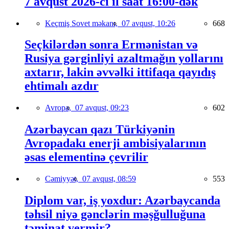
7 avqust 2026-cı il saat 16:00-dək
Keçmiş Sovet məkanı,
07 avqust, 10:26
668
Seçkilərdən sonra Ermənistan və
Rusiya gərginliyi azaltmağın yollarını
axtarır, lakin əvvəlki ittifaqa qayıdış
ehtimalı azdır
Avropa,
07 avqust, 09:23
602
Azərbaycan qazı Türkiyənin
Avropadakı enerji ambisiyalarının
əsas elementinə çevrilir
Cəmiyyət,
07 avqust, 08:59
553
Diplom var, iş yoxdur: Azərbaycanda
təhsil niyə gənclərin məşğulluğuna
təminat vermir?