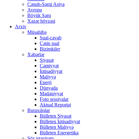
Cənub-Şərqi Asiya
Avropa
Böyük Şərq
Xəzər hövzəsi
Arxiv
Müsahibə
Sual-cavab
Çətin sual
Bizimkiler
Xəbərlər
Siyasət
Cəmiyyət
İqtisadiyyat
Maliyyə
Enerji
Dünyada
Mədəniyyət
Foto sessiyalar
Aktual Reportaj
Buraxılışlar
Bülleten Siyasət
Bülleten İqtisadiyyat
Bülleten Maliyyə
Bülleten Energetika
Söz istəyirəm