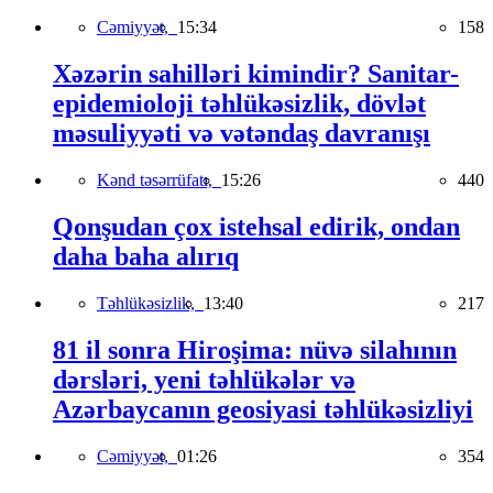
Cəmiyyət,
15:34
158
Xəzərin sahilləri kimindir? Sanitar-
epidemioloji təhlükəsizlik, dövlət
məsuliyyəti və vətəndaş davranışı
Kənd təsərrüfatı,
15:26
440
Qonşudan çox istehsal edirik, ondan
daha baha alırıq
Təhlükəsizlik,
13:40
217
81 il sonra Hiroşima: nüvə silahının
dərsləri, yeni təhlükələr və
Azərbaycanın geosiyasi təhlükəsizliyi
Cəmiyyət,
01:26
354