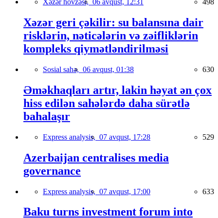
Xəzər hövzəsi,
06 avqust, 12:31
498
Xəzər geri çəkilir: su balansına dair
risklərin, nəticələrin və zəifliklərin
kompleks qiymətləndirilməsi
Sosial sahə,
06 avqust, 01:38
630
Əməkhaqları artır, lakin həyat ən çox
hiss edilən sahələrdə daha sürətlə
bahalaşır
Express analysis,
07 avqust, 17:28
529
Azerbaijan centralises media
governance
Express analysis,
07 avqust, 17:00
633
Baku turns investment forum into