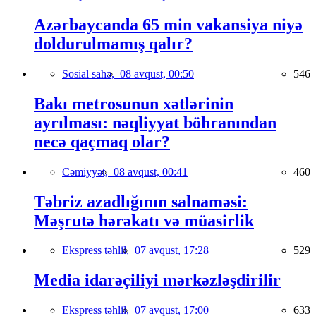
Azərbaycanda 65 min vakansiya niyə
doldurulmamış qalır?
Sosial sahə,
08 avqust, 00:50
546
Bakı metrosunun xətlərinin
ayrılması: nəqliyyat böhranından
necə qaçmaq olar?
Cəmiyyət,
08 avqust, 00:41
460
Təbriz azadlığının salnaməsi:
Məşrutə hərəkatı və müasirlik
Ekspress təhlil,
07 avqust, 17:28
529
Media idarəçiliyi mərkəzləşdirilir
Ekspress təhlil,
07 avqust, 17:00
633