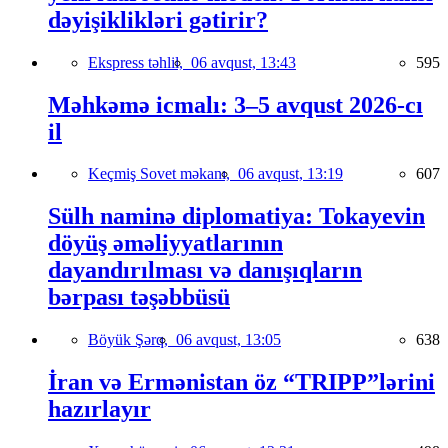
dəyişiklikləri gətirir?
Ekspress təhlil,
06 avqust, 13:43
595
Məhkəmə icmalı: 3–5 avqust 2026-cı
il
Keçmiş Sovet məkanı,
06 avqust, 13:19
607
Sülh naminə diplomatiya: Tokayevin
döyüş əməliyyatlarının
dayandırılması və danışıqların
bərpası təşəbbüsü
Böyük Şərq,
06 avqust, 13:05
638
İran və Ermənistan öz “TRIPP”lərini
hazırlayır