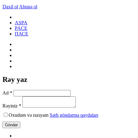
Daxil ol
Abunə ol
AŞPA
PACE
ПАСЕ
Rəy yaz
Ad *
Rəyiniz *
Oxudum və razıyam
Şərh göndərmə qaydaları
Göndər