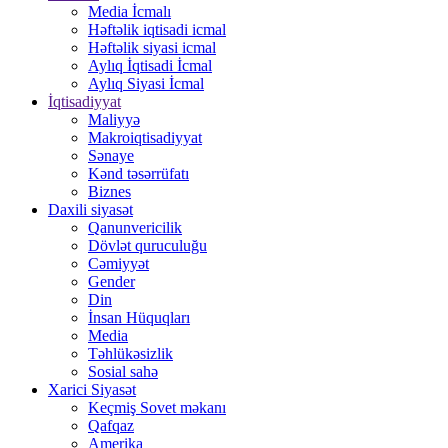
Media İcmalı
Həftəlik iqtisadi icmal
Həftəlik siyasi icmal
Aylıq İqtisadi İcmal
Aylıq Siyasi İcmal
İqtisadiyyat
Maliyyə
Makroiqtisadiyyat
Sənaye
Kənd təsərrüfatı
Biznes
Daxili siyasət
Qanunvericilik
Dövlət quruculuğu
Cəmiyyət
Gender
Din
İnsan Hüquqları
Media
Təhlükəsizlik
Sosial sahə
Xarici Siyasət
Keçmiş Sovet məkanı
Qafqaz
Amerika