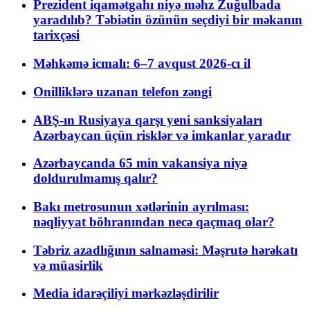
Prezident iqamətgahı niyə məhz Zuğulbada
yaradılıb? Təbiətin özünün seçdiyi bir məkanın
tarixçəsi
Məhkəmə icmalı: 6–7 avqust 2026-cı il
Onilliklərə uzanan telefon zəngi
ABŞ-ın Rusiyaya qarşı yeni sanksiyaları
Azərbaycan üçün risklər və imkanlar yaradır
Azərbaycanda 65 min vakansiya niyə
doldurulmamış qalır?
Bakı metrosunun xətlərinin ayrılması:
nəqliyyat böhranından necə qaçmaq olar?
Təbriz azadlığının salnaməsi: Məşrutə hərəkatı
və müasirlik
Media idarəçiliyi mərkəzləşdirilir