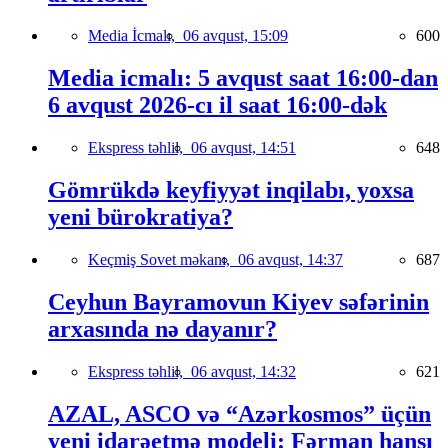
Media İcmalı,
06 avqust, 15:09
600
Media icmalı: 5 avqust saat 16:00-dan
6 avqust 2026-cı il saat 16:00-dək
Ekspress təhlil,
06 avqust, 14:51
648
Gömrükdə keyfiyyət inqilabı, yoxsa
yeni bürokratiya?
Keçmiş Sovet məkanı,
06 avqust, 14:37
687
Ceyhun Bayramovun Kiyev səfərinin
arxasında nə dayanır?
Ekspress təhlil,
06 avqust, 14:32
621
AZAL, ASCO və “Azərkosmos” üçün
yeni idarəetmə modeli: Fərman hansı