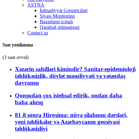
ASTNA
İqtisadiyyat Göstəriciləri
Siyası Monitorinq
Bazarların icmalı
Qarabağ münaqişəsi
Contact az
Son yenilənmə
(3 saat əvvəl)
Xəzərin sahilləri kimindir? Sanitar-epidemioloji
təhlükəsizlik, dövlət məsuliyyəti və vətəndaş
davranışı
Qonşudan çox istehsal edirik, ondan daha
baha alırıq
81 il sonra Hiroşima: nüvə silahının dərsləri,
yeni təhlükələr və Azərbaycanın geosiyasi
təhlükəsizliyi