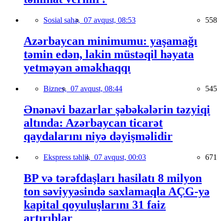
Sosial sahə,
07 avqust, 08:53
558
Azərbaycan minimumu: yaşamağı
təmin edən, lakin müstəqil həyata
yetməyən əməkhaqqı
Biznes,
07 avqust, 08:44
545
Ənənəvi bazarlar şəbəkələrin təzyiqi
altında: Azərbaycan ticarət
qaydalarını niyə dəyişməlidir
Ekspress təhlil,
07 avqust, 00:03
671
BP və tərəfdaşları hasilatı 8 milyon
ton səviyyəsində saxlamaqla AÇG-yə
kapital qoyuluşlarını 31 faiz
artırıblar