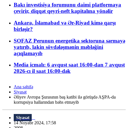
Bakı investisiya forumunu daimi platformaya
çevirir, diqqət qeyri-neft kapitalına yönəlir
Ankara, İslamabad və Ər-Riyad kimə qarşı
birləşir?
SOFAZ Perunun energetika sektoruna sərmayə
yatırıb, lakin sövdələşmənin məbləğini
açıqlamayıb
Media icmalı: 6 avqust saat 16:00-dan 7 avqust
2026-cı il saat 16:00-dək
Ana səhifə
Siyasət
Əliyev Avropa Şurasının baş katibi ilə görüşdə AŞPA-da
korrupsiya hallarından bəhs etməyib
Siyasət
14 Noyabr 2024, 17:58
2008