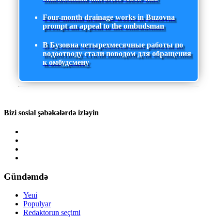
Four-month drainage works in Buzovna
prompt an appeal to the ombudsman
В Бузовна четырехмесячные работы по
водоотводу стали поводом для обращения
к омбудсмену
Bizi sosial şəbəkələrdə izləyin
Gündəmdə
Yeni
Populyar
Redaktorun seçimi