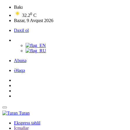
Bakı
0
32.2
C
Bazar, 9 Avqust 2026
Daxil ol
Abunə
Əlaqə
Turan
Ekspress təhlil
İcmallar