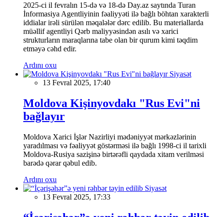
2025-ci il fevralın 15-də və 18-də Day.az saytında Turan
İnformasiya Agentliyinin fəaliyyəti ilə bağlı böhtan xarakterli
iddialar irəli sürülən məqalələr dərc edilib. Bu materiallarda
müəllif agentliyi Qərb maliyyəsindən asılı və xarici
strukturların maraqlarına tabe olan bir qurum kimi təqdim
etməyə cəhd edir.
Ardını oxu
Siyasət
13 Fevral 2025, 17:40
Moldova Kişinyovdakı "Rus Evi"ni
bağlayır
Moldova Xarici İşlər Nazirliyi mədəniyyət mərkəzlərinin
yaradılması və fəaliyyət göstərməsi ilə bağlı 1998-ci il tarixli
Moldova-Rusiya sazişinə birtərəfli qaydada xitam verilməsi
barədə qərar qəbul edib.
Ardını oxu
Siyasət
13 Fevral 2025, 17:33