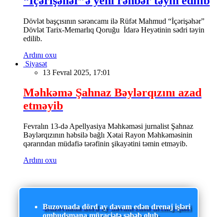
“İçərişəhər”ə yeni rəhbər təyin edilib
Dövlət başçısının sərəncamı ilə Rüfət Mahmud “İçərişəhər”
Dövlət Tarix-Memarlıq Qoruğu İdarə Heyətinin sədri təyin
edilib.
Ardını oxu
Siyasət
13 Fevral 2025, 17:01
Məhkəmə Şahnaz Bəylərqızını azad
etməyib
Fevralın 13-də Apellyasiya Məhkəməsi jurnalist Şahnaz
Bəylərqızının həbsilə bağlı Xətai Rayon Məhkəməsinin
qərarından müdafiə tərəfinin şikayətini təmin etməyib.
Ardını oxu
Buzovnada dörd ay davam edən drenaj işləri
ombudsmana müraciətə səbəb olub