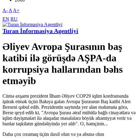
A-
A
A+
EN
RU
Turan İnformasiya Agentliyi
Əliyev Avropa Şurasının baş
katibi ilə görüşdə AŞPA-da
korrupsiya hallarından bəhs
etməyib
Cümə axşamı prezident İlham Əliyev COP29 iqlim konfransında
iştirak etmək üçün Bakıya gələn Avropa Şurasının Baş katibi Alen
Berseni qəbul edib. Prezidentin saytında yer alan məlumata görə,
Berse qeyd edib ki, "Avropa Şurası ətraf mühitlə bağlı cinayətlərə və
iqlim dəyişmələri ilə əlaqədar məsələlərə böyük əhəmiyyət verir və
bunlar təşkilatın gündəliyində yer alıb". O, həmçinin...
Daha çox oxumaq üçün daxil olun və ya abunə olun