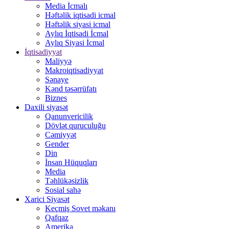
Media İcmalı
Həftəlik iqtisadi icmal
Həftəlik siyasi icmal
Aylıq İqtisadi İcmal
Aylıq Siyasi İcmal
İqtisadiyyat
Maliyyə
Makroiqtisadiyyat
Sənaye
Kənd təsərrüfatı
Biznes
Daxili siyasət
Qanunvericilik
Dövlət quruculuğu
Cəmiyyət
Gender
Din
İnsan Hüquqları
Media
Təhlükəsizlik
Sosial sahə
Xarici Siyasət
Keçmiş Sovet məkanı
Qafqaz
Amerika