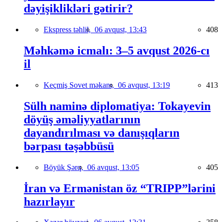
dəyişiklikləri gətirir?
Ekspress təhlil,
06 avqust, 13:43
408
Məhkəmə icmalı: 3–5 avqust 2026-cı
il
Keçmiş Sovet məkanı,
06 avqust, 13:19
413
Sülh naminə diplomatiya: Tokayevin
döyüş əməliyyatlarının
dayandırılması və danışıqların
bərpası təşəbbüsü
Böyük Şərq,
06 avqust, 13:05
405
İran və Ermənistan öz “TRIPP”lərini
hazırlayır