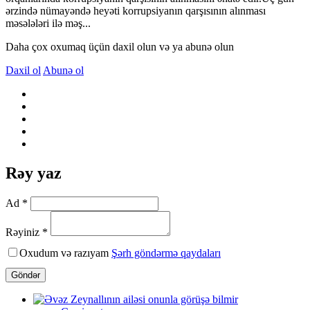
ərzində nümayəndə heyəti korrupsiyanın qarşısının alınması
məsələləri ilə məş...
Daha çox oxumaq üçün daxil olun və ya abunə olun
Daxil ol
Abunə ol
Rəy yaz
Ad *
Rəyiniz *
Oxudum və razıyam
Şərh göndərmə qaydaları
Göndər