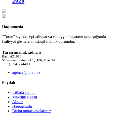
2026
Haqqımızda
“Turan” siyasət, iqtisadiyyat və cəmiyyət həyatının qovuşuğunda
fəaliyyət göstərən müstəqil analitik qurumdur.
Turan analitik xidməti
Bakı, AZ1010
Süleyman Rəhimov küç.,186, Mən. 24
Tel.: (+99412) 440 11 96
agency@turan.az
Faydalı
İstifadə şərtləri
Məxfilik siyasti
Abunə
Haqqımızda
Bizim mütəxəssislərimiz