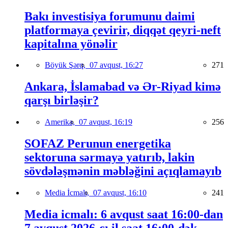
Bakı investisiya forumunu daimi
platformaya çevirir, diqqət qeyri-neft
kapitalına yönəlir
Böyük Şərq,
07 avqust, 16:27
271
Ankara, İslamabad və Ər-Riyad kimə
qarşı birləşir?
Amerika,
07 avqust, 16:19
256
SOFAZ Perunun energetika
sektoruna sərmayə yatırıb, lakin
sövdələşmənin məbləğini açıqlamayıb
Media İcmalı,
07 avqust, 16:10
241
Media icmalı: 6 avqust saat 16:00-dan
7 avqust 2026-cı il saat 16:00-dək