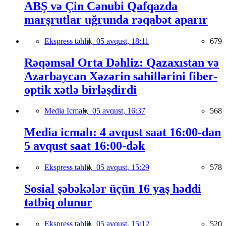
ABŞ və Çin Cənubi Qafqazda
marşrutlar uğrunda rəqabət aparır
Ekspress təhlil,
05 avqust, 18:11
679
Rəqəmsal Orta Dəhliz: Qazaxıstan və
Azərbaycan Xəzərin sahillərini fiber-
optik xətlə birləşdirdi
Media İcmalı,
05 avqust, 16:37
568
Media icmalı: 4 avqust saat 16:00-dan
5 avqust saat 16:00-dək
Ekspress təhlil,
05 avqust, 15:29
578
Sosial şəbəkələr üçün 16 yaş həddi
tətbiq olunur
Ekspress təhlil,
05 avqust, 15:12
520