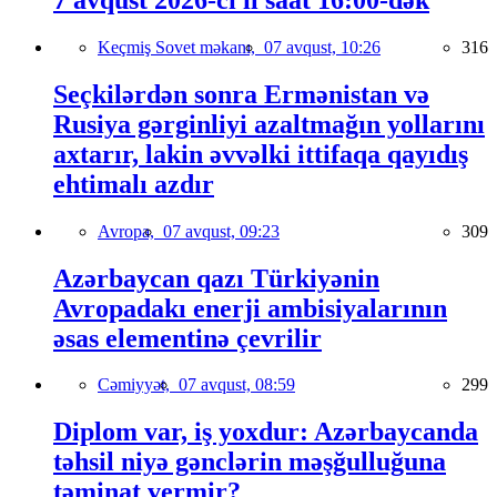
Keçmiş Sovet məkanı,
07 avqust, 10:26
316
Seçkilərdən sonra Ermənistan və
Rusiya gərginliyi azaltmağın yollarını
axtarır, lakin əvvəlki ittifaqa qayıdış
ehtimalı azdır
Avropa,
07 avqust, 09:23
309
Azərbaycan qazı Türkiyənin
Avropadakı enerji ambisiyalarının
əsas elementinə çevrilir
Cəmiyyət,
07 avqust, 08:59
299
Diplom var, iş yoxdur: Azərbaycanda
təhsil niyə gənclərin məşğulluğuna
təminat vermir?