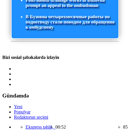
Four-month drainage works in Buzovna
prompt an appeal to the ombudsman
В Бузовна четырехмесячные работы по
водоотводу стали поводом для обращения
к омбудсмену
Bizi sosial şəbəkələrdə izləyin
Gündəmdə
Yeni
Populyar
Redaktorun seçimi
Ekspress təhlil,
00:52
85