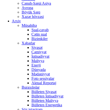
Cənub-Şərqi Asiya
Avropa
Böyük Şərq
Xəzər hövzəsi
Arxiv
Müsahibə
Sual-cavab
Çətin sual
Bizimkiler
Xəbərlər
Siyasət
Cəmiyyət
İqtisadiyyat
Maliyyə
Enerji
Dünyada
Mədəniyyət
Foto sessiyalar
Aktual Reportaj
Buraxılışlar
Bülleten Siyasət
Bülleten İqtisadiyyat
Bülleten Maliyyə
Bülleten Energetika
Söz istəyirəm