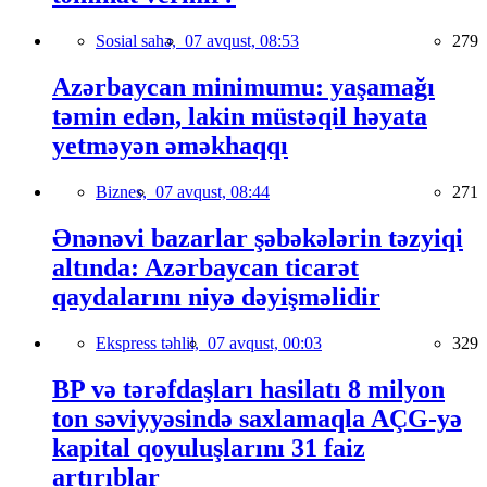
Sosial sahə,
07 avqust, 08:53
279
Azərbaycan minimumu: yaşamağı
təmin edən, lakin müstəqil həyata
yetməyən əməkhaqqı
Biznes,
07 avqust, 08:44
271
Ənənəvi bazarlar şəbəkələrin təzyiqi
altında: Azərbaycan ticarət
qaydalarını niyə dəyişməlidir
Ekspress təhlil,
07 avqust, 00:03
329
BP və tərəfdaşları hasilatı 8 milyon
ton səviyyəsində saxlamaqla AÇG-yə
kapital qoyuluşlarını 31 faiz
artırıblar