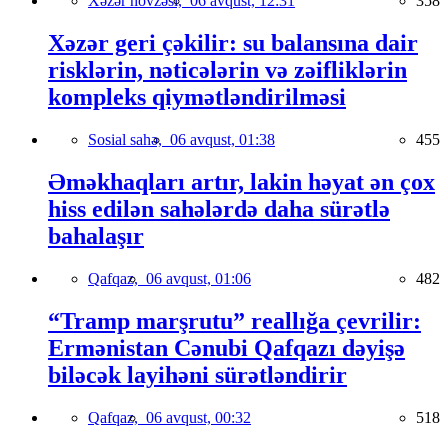
Xəzər hövzəsi,
06 avqust, 12:31
358
Xəzər geri çəkilir: su balansına dair
risklərin, nəticələrin və zəifliklərin
kompleks qiymətləndirilməsi
Sosial sahə,
06 avqust, 01:38
455
Əməkhaqları artır, lakin həyat ən çox
hiss edilən sahələrdə daha sürətlə
bahalaşır
Qafqaz,
06 avqust, 01:06
482
“Tramp marşrutu” reallığa çevrilir:
Ermənistan Cənubi Qafqazı dəyişə
biləcək layihəni sürətləndirir
Qafqaz,
06 avqust, 00:32
518