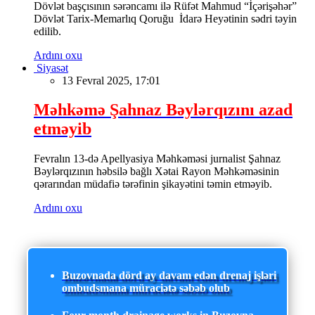
Dövlət başçısının sərəncamı ilə Rüfət Mahmud “İçərişəhər”
Dövlət Tarix-Memarlıq Qoruğu İdarə Heyətinin sədri təyin
edilib.
Ardını oxu
Siyasət
13 Fevral 2025, 17:01
Məhkəmə Şahnaz Bəylərqızını azad
etməyib
Fevralın 13-də Apellyasiya Məhkəməsi jurnalist Şahnaz
Bəylərqızının həbsilə bağlı Xətai Rayon Məhkəməsinin
qərarından müdafiə tərəfinin şikayətini təmin etməyib.
Ardını oxu
Buzovnada dörd ay davam edən drenaj işləri
ombudsmana müraciətə səbəb olub