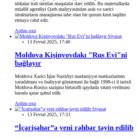
iddialar irəli sürülən məqalələr dərc edilib. Bu materiallarda
müəllif agentliyi Qərb maliyyəsindən asılı və xarici
strukturların maraqlarına tabe olan bir qurum kimi təqdim
etməyə cəhd edir.
Ardını oxu
Siyasət
13 Fevral 2025, 17:40
Moldova Kişinyovdakı "Rus Evi"ni
bağlayır
Moldova Xarici İşlər Nazirliyi mədəniyyət mərkəzlərinin
yaradılması və fəaliyyət göstərməsi ilə bağlı 1998-ci il tarixli
Moldova-Rusiya sazişinə birtərəfli qaydada xitam verilməsi
barədə qərar qəbul edib.
Ardını oxu
Siyasət
13 Fevral 2025, 17:33
“İçərişəhər”ə yeni rəhbər təyin edilib