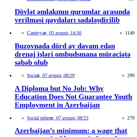
Dövlət əmlakının qurumlar arasında
verilməsi qaydaları sadələşdirilib
Cəmiyyət,
05 avqust, 14:30
1149
Buzovnada dörd ay davam edən
drenaj işləri ombudsmana müraciətə
səbəb olub
Social,
07 avqust, 08:59
299
A Diploma but No Job: Why
Education Does Not Guarantee Youth
Employment in Azerbaijan
Social sphere,
07 avqust, 08:53
279
Azerbaijan’s minimum: a wage that