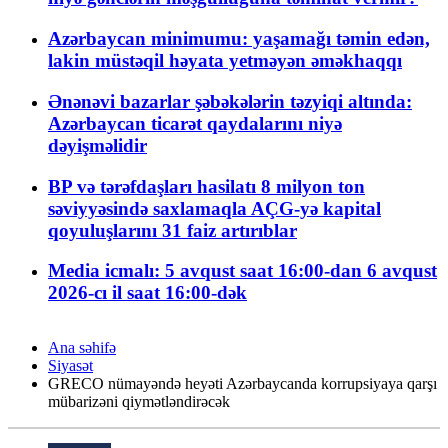
Azərbaycan minimumu: yaşamağı təmin edən,
lakin müstəqil həyata yetməyən əməkhaqqı
Ənənəvi bazarlar şəbəkələrin təzyiqi altında:
Azərbaycan ticarət qaydalarını niyə
dəyişməlidir
BP və tərəfdaşları hasilatı 8 milyon ton
səviyyəsində saxlamaqla AÇG-yə kapital
qoyuluşlarını 31 faiz artırıblar
Media icmalı: 5 avqust saat 16:00-dan 6 avqust
2026-cı il saat 16:00-dək
Ana səhifə
Siyasət
GRECO nümayəndə heyəti Azərbaycanda korrupsiyaya qarşı
mübarizəni qiymətləndirəcək