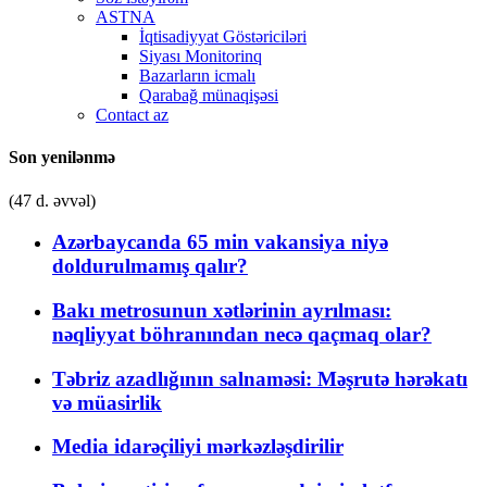
ASTNA
İqtisadiyyat Göstəriciləri
Siyası Monitorinq
Bazarların icmalı
Qarabağ münaqişəsi
Contact az
Son yenilənmə
(47 d. əvvəl)
Azərbaycanda 65 min vakansiya niyə
doldurulmamış qalır?
Bakı metrosunun xətlərinin ayrılması:
nəqliyyat böhranından necə qaçmaq olar?
Təbriz azadlığının salnaməsi: Məşrutə hərəkatı
və müasirlik
Media idarəçiliyi mərkəzləşdirilir