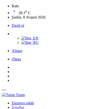
Bakı
0
28.1
C
Şənbə, 8 Avqust 2026
Daxil ol
Abunə
Əlaqə
Turan
Ekspress təhlil
İcmallar