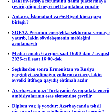
Bakı investisiya forumunu daimi platformaya
çevirir, diqqət qeyri-neft kapitalına yönəlir
Ankara, İslamabad və Ər-Riyad kimə qarşı
birləşir?
SOFAZ Perunun energetika sektoruna sərmayə
yatırıb, lakin sövdələşmənin məbləğini
açıqlamayıb
Media icmalı: 6 avqust saat 16:00-dan 7 avqust
2026-cı il saat 16:00-dək
Seçkilərdən sonra Ermənistan və Rusiya
gərginliyi azaltmağın yollarını axtarır, lakin
əvvəlki ittifaqa qayıdış ehtimalı azdır
Azərbaycan qazı Türkiyənin Avropadakı enerji
ambisiyalarının əsas elementinə çevrilir
Diplom var, iş yoxdur: Azərbaycanda təhsil
niyə gənclərin məşğulluğuna təminat vermir?