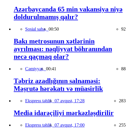
Azərbaycanda 65 min vakansiya niyə
doldurulmamış qalır?
Sosial sahə,
00:50
92
Bakı metrosunun xətlərinin
ayrılması: nəqliyyat böhranından
necə qaçmaq olar?
Cəmiyyət,
00:41
88
Təbriz azadlığının salnaməsi:
Məşrutə hərəkatı və müasirlik
Ekspress təhlil,
07 avqust, 17:28
283
Media idarəçiliyi mərkəzləşdirilir
Ekspress təhlil,
07 avqust, 17:00
255