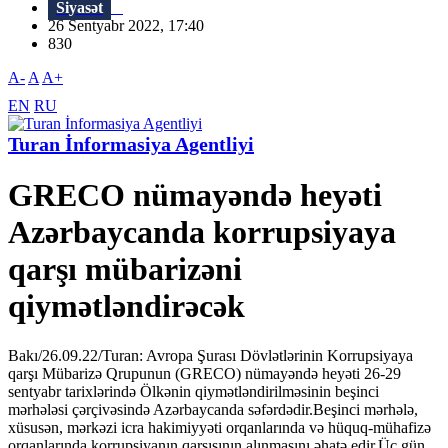
Siyasət
26 Sentyabr 2022, 17:40
830
A-
A
A+
EN
RU
Turan İnformasiya Agentliyi
GRECO nümayəndə heyəti
Azərbaycanda korrupsiyaya
qarşı mübarizəni
qiymətləndirəcək
Bakı/26.09.22/Turan: Avropa Şurası Dövlətlərinin Korrupsiyaya
qarşı Mübarizə Qrupunun (GRECO) nümayəndə heyəti 26-29
sentyabr tarixlərində Ölkənin qiymətləndirilməsinin beşinci
mərhələsi çərçivəsində Azərbaycanda səfərdədir.Beşinci mərhələ,
xüsusən, mərkəzi icra hakimiyyəti orqanlarında və hüquq-mühafizə
orqanlarında korrupsiyanın qarşısının alınmasını əhatə edir.Üç gün