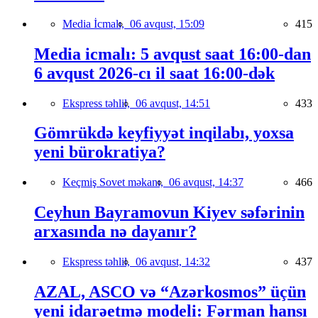
Media İcmalı,
06 avqust, 15:09
415
Media icmalı: 5 avqust saat 16:00-dan
6 avqust 2026-cı il saat 16:00-dək
Ekspress təhlil,
06 avqust, 14:51
433
Gömrükdə keyfiyyət inqilabı, yoxsa
yeni bürokratiya?
Keçmiş Sovet məkanı,
06 avqust, 14:37
466
Ceyhun Bayramovun Kiyev səfərinin
arxasında nə dayanır?
Ekspress təhlil,
06 avqust, 14:32
437
AZAL, ASCO və “Azərkosmos” üçün
yeni idarəetmə modeli: Fərman hansı