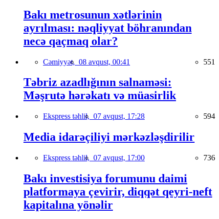
Bakı metrosunun xətlərinin
ayrılması: nəqliyyat böhranından
necə qaçmaq olar?
Cəmiyyət,
08 avqust, 00:41
551
Təbriz azadlığının salnaməsi:
Məşrutə hərəkatı və müasirlik
Ekspress təhlil,
07 avqust, 17:28
594
Media idarəçiliyi mərkəzləşdirilir
Ekspress təhlil,
07 avqust, 17:00
736
Bakı investisiya forumunu daimi
platformaya çevirir, diqqət qeyri-neft
kapitalına yönəlir