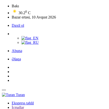
Bakı
0
30.2
C
Bazar ertəsi, 10 Avqust 2026
Daxil ol
Abunə
Əlaqə
Turan
Ekspress təhlil
İcmallar