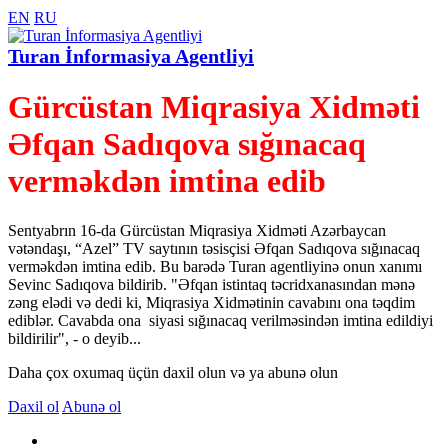
EN
RU
Turan İnformasiya Agentliyi
Gürcüstan Miqrasiya Xidməti
Əfqan Sadıqova sığınacaq
verməkdən imtina edib
Sentyabrın 16-da Gürcüstan Miqrasiya Xidməti Azərbaycan
vətəndaşı, “Azel” TV saytının təsisçisi Əfqan Sadıqova sığınacaq
verməkdən imtina edib. Bu barədə Turan agentliyinə onun xanımı
Sevinc Sadıqova bildirib. "Əfqan istintaq təcridxanasından mənə
zəng elədi və dedi ki, Miqrasiya Xidmətinin cavabını ona təqdim
ediblər. Cavabda ona siyasi sığınacaq verilməsindən imtina edildiyi
bildirilir", - o deyib...
Daha çox oxumaq üçün daxil olun və ya abunə olun
Daxil ol
Abunə ol