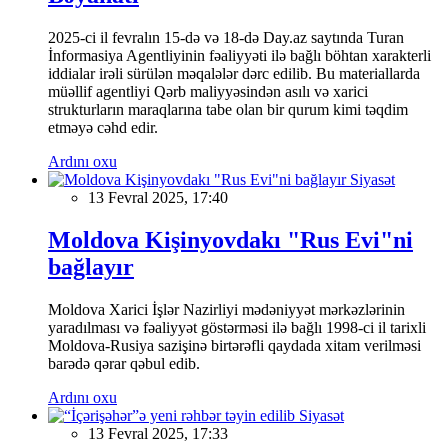
2025-ci il fevralın 15-də və 18-də Day.az saytında Turan
İnformasiya Agentliyinin fəaliyyəti ilə bağlı böhtan xarakterli
iddialar irəli sürülən məqalələr dərc edilib. Bu materiallarda
müəllif agentliyi Qərb maliyyəsindən asılı və xarici
strukturların maraqlarına tabe olan bir qurum kimi təqdim
etməyə cəhd edir.
Ardını oxu
Siyasət
13 Fevral 2025, 17:40
Moldova Kişinyovdakı "Rus Evi"ni
bağlayır
Moldova Xarici İşlər Nazirliyi mədəniyyət mərkəzlərinin
yaradılması və fəaliyyət göstərməsi ilə bağlı 1998-ci il tarixli
Moldova-Rusiya sazişinə birtərəfli qaydada xitam verilməsi
barədə qərar qəbul edib.
Ardını oxu
Siyasət
13 Fevral 2025, 17:33