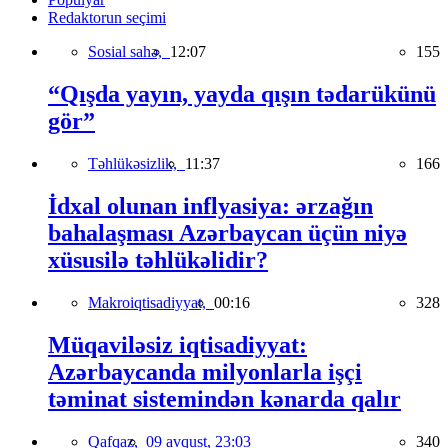
Redaktorun seçimi
Sosial sahə,
12:07
155
“Qışda yayın, yayda qışın tədarükünü
gör”
Təhlükəsizlik,
11:37
166
İdxal olunan inflyasiya: ərzağın
bahalaşması Azərbaycan üçün niyə
xüsusilə təhlükəlidir?
Makroiqtisadiyyat,
00:16
328
Müqaviləsiz iqtisadiyyat:
Azərbaycanda milyonlarla işçi
təminat sistemindən kənarda qalır
Qafqaz,
09 avqust, 23:03
340