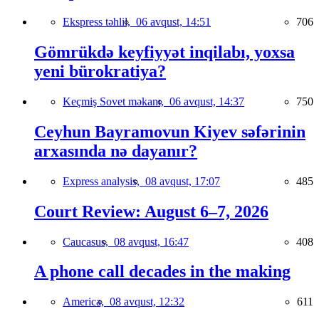
Ekspress təhlil,
06 avqust, 14:51
706
Gömrükdə keyfiyyət inqilabı, yoxsa
yeni bürokratiya?
Keçmiş Sovet məkanı,
06 avqust, 14:37
750
Ceyhun Bayramovun Kiyev səfərinin
arxasında nə dayanır?
Express analysis,
08 avqust, 17:07
485
Court Review: August 6–7, 2026
Caucasus,
08 avqust, 16:47
408
A phone call decades in the making
America,
08 avqust, 12:32
611