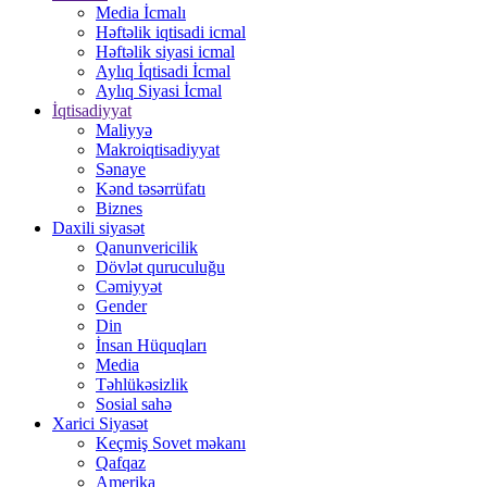
Media İcmalı
Həftəlik iqtisadi icmal
Həftəlik siyasi icmal
Aylıq İqtisadi İcmal
Aylıq Siyasi İcmal
İqtisadiyyat
Maliyyə
Makroiqtisadiyyat
Sənaye
Kənd təsərrüfatı
Biznes
Daxili siyasət
Qanunvericilik
Dövlət quruculuğu
Cəmiyyət
Gender
Din
İnsan Hüquqları
Media
Təhlükəsizlik
Sosial sahə
Xarici Siyasət
Keçmiş Sovet məkanı
Qafqaz
Amerika