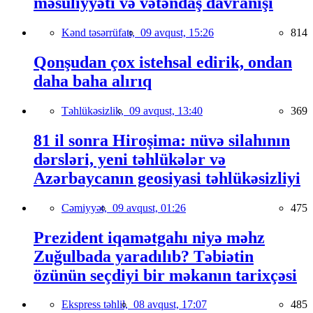
məsuliyyəti və vətəndaş davranışı
Kənd təsərrüfatı,
09 avqust, 15:26
814
Qonşudan çox istehsal edirik, ondan
daha baha alırıq
Təhlükəsizlik,
09 avqust, 13:40
369
81 il sonra Hiroşima: nüvə silahının
dərsləri, yeni təhlükələr və
Azərbaycanın geosiyasi təhlükəsizliyi
Cəmiyyət,
09 avqust, 01:26
475
Prezident iqamətgahı niyə məhz
Zuğulbada yaradılıb? Təbiətin
özünün seçdiyi bir məkanın tarixçəsi
Ekspress təhlil,
08 avqust, 17:07
485