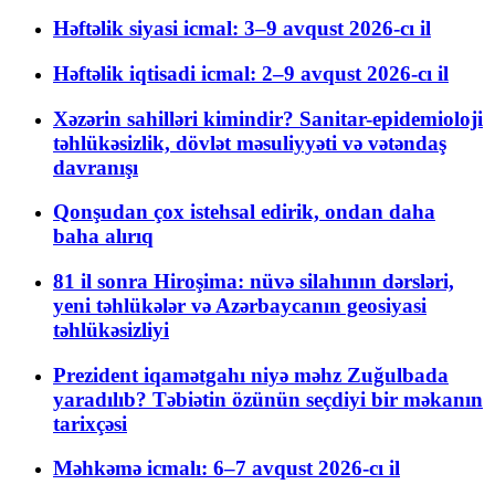
Həftəlik siyasi icmal: 3–9 avqust 2026-cı il
Həftəlik iqtisadi icmal: 2–9 avqust 2026-cı il
Xəzərin sahilləri kimindir? Sanitar-epidemioloji
təhlükəsizlik, dövlət məsuliyyəti və vətəndaş
davranışı
Qonşudan çox istehsal edirik, ondan daha
baha alırıq
81 il sonra Hiroşima: nüvə silahının dərsləri,
yeni təhlükələr və Azərbaycanın geosiyasi
təhlükəsizliyi
Prezident iqamətgahı niyə məhz Zuğulbada
yaradılıb? Təbiətin özünün seçdiyi bir məkanın
tarixçəsi
Məhkəmə icmalı: 6–7 avqust 2026-cı il