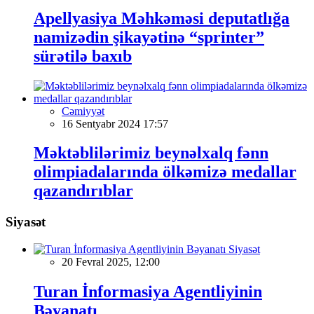
Apellyasiya Məhkəməsi deputatlığa
namizədin şikayətinə “sprinter”
sürətilə baxıb
Cəmiyyət
16 Sentyabr 2024 17:57
Məktəblilərimiz beynəlxalq fənn
olimpiadalarında ölkəmizə medallar
qazandırıblar
Siyasət
Siyasət
20 Fevral 2025, 12:00
Turan İnformasiya Agentliyinin
Bəyanatı