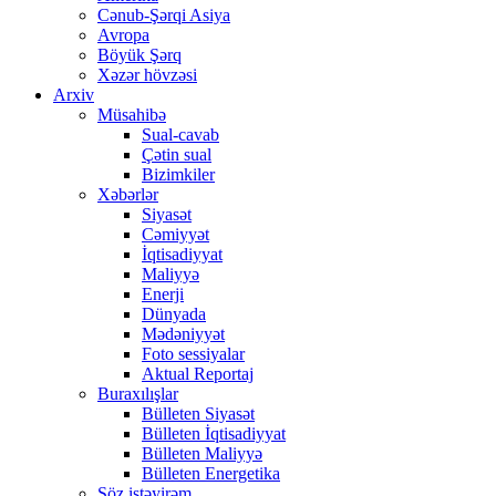
Cənub-Şərqi Asiya
Avropa
Böyük Şərq
Xəzər hövzəsi
Arxiv
Müsahibə
Sual-cavab
Çətin sual
Bizimkiler
Xəbərlər
Siyasət
Cəmiyyət
İqtisadiyyat
Maliyyə
Enerji
Dünyada
Mədəniyyət
Foto sessiyalar
Aktual Reportaj
Buraxılışlar
Bülleten Siyasət
Bülleten İqtisadiyyat
Bülleten Maliyyə
Bülleten Energetika
Söz istəyirəm