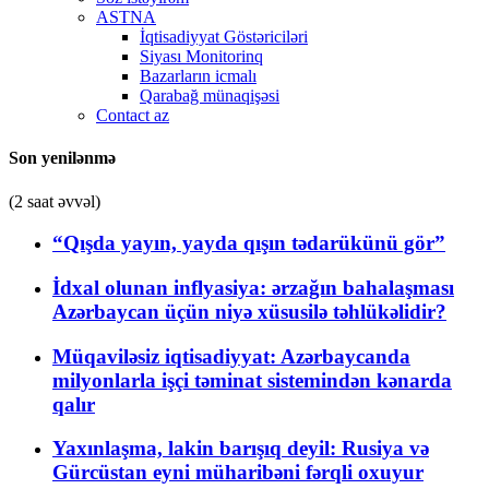
ASTNA
İqtisadiyyat Göstəriciləri
Siyası Monitorinq
Bazarların icmalı
Qarabağ münaqişəsi
Contact az
Son yenilənmə
(2 saat əvvəl)
“Qışda yayın, yayda qışın tədarükünü gör”
İdxal olunan inflyasiya: ərzağın bahalaşması
Azərbaycan üçün niyə xüsusilə təhlükəlidir?
Müqaviləsiz iqtisadiyyat: Azərbaycanda
milyonlarla işçi təminat sistemindən kənarda
qalır
Yaxınlaşma, lakin barışıq deyil: Rusiya və
Gürcüstan eyni müharibəni fərqli oxuyur