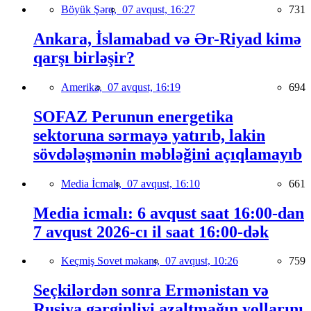
Böyük Şərq,
07 avqust, 16:27
731
Ankara, İslamabad və Ər-Riyad kimə
qarşı birləşir?
Amerika,
07 avqust, 16:19
694
SOFAZ Perunun energetika
sektoruna sərmayə yatırıb, lakin
sövdələşmənin məbləğini açıqlamayıb
Media İcmalı,
07 avqust, 16:10
661
Media icmalı: 6 avqust saat 16:00-dan
7 avqust 2026-cı il saat 16:00-dək
Keçmiş Sovet məkanı,
07 avqust, 10:26
759
Seçkilərdən sonra Ermənistan və
Rusiya gərginliyi azaltmağın yollarını