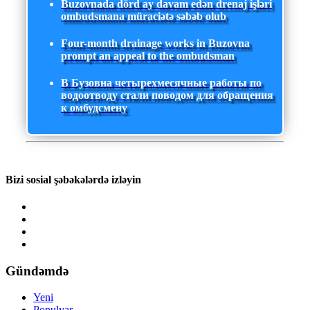
Buzovnada dörd ay davam edən drenaj işləri
ombudsmana müraciətə səbəb olub
Four-month drainage works in Buzovna
prompt an appeal to the ombudsman
В Бузовна четырехмесячные работы по
водоотводу стали поводом для обращения
к омбудсмену
Bizi sosial şəbəkələrdə izləyin
Gündəmdə
Yeni
Populyar