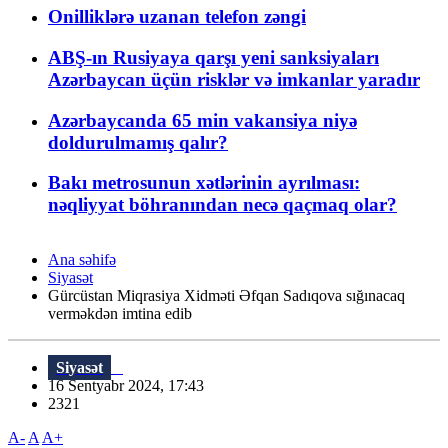
Onilliklərə uzanan telefon zəngi
ABŞ-ın Rusiyaya qarşı yeni sanksiyaları
Azərbaycan üçün risklər və imkanlar yaradır
Azərbaycanda 65 min vakansiya niyə
doldurulmamış qalır?
Bakı metrosunun xətlərinin ayrılması:
nəqliyyat böhranından necə qaçmaq olar?
Ana səhifə
Siyasət
Gürcüstan Miqrasiya Xidməti Əfqan Sadıqova sığınacaq
verməkdən imtina edib
Siyasət
16 Sentyabr 2024, 17:43
2321
A-
A
A+