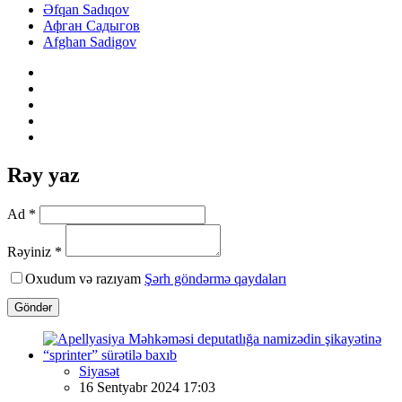
Əfqan Sadıqov
Афган Садыгов
Afghan Sadigov
Rəy yaz
Ad *
Rəyiniz *
Oxudum və razıyam
Şərh göndərmə qaydaları
Göndər
Siyasət
16 Sentyabr 2024 17:03