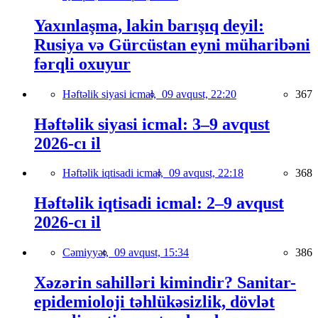
Yaxınlaşma, lakin barışıq deyil:
Rusiya və Gürcüstan eyni müharibəni
fərqli oxuyur
Həftəlik siyasi icmal,
09 avqust, 22:20
367
Həftəlik siyasi icmal: 3–9 avqust
2026-cı il
Həftəlik iqtisadi icmal,
09 avqust, 22:18
368
Həftəlik iqtisadi icmal: 2–9 avqust
2026-cı il
Cəmiyyət,
09 avqust, 15:34
386
Xəzərin sahilləri kimindir? Sanitar-
epidemioloji təhlükəsizlik, dövlət