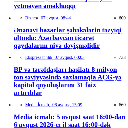
yetməyən əməkhaqqı
Biznes,
07 avqust, 08:44
600
Ənənəvi bazarlar şəbəkələrin təzyiqi
altında: Azərbaycan ticarət
qaydalarını niyə dəyişməlidir
Ekspress təhlil,
07 avqust, 00:03
733
BP və tərəfdaşları hasilatı 8 milyon
ton səviyyəsində saxlamaqla AÇG-yə
kapital qoyuluşlarını 31 faiz
artırıblar
Media İcmalı,
06 avqust, 15:09
660
Media icmalı: 5 avqust saat 16:00-dan
6 avqust 2026-cı il saat 16:00-dək