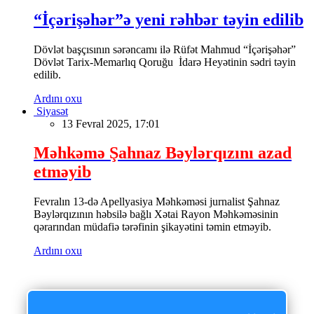
“İçərişəhər”ə yeni rəhbər təyin edilib
Dövlət başçısının sərəncamı ilə Rüfət Mahmud “İçərişəhər”
Dövlət Tarix-Memarlıq Qoruğu İdarə Heyətinin sədri təyin
edilib.
Ardını oxu
Siyasət
13 Fevral 2025, 17:01
Məhkəmə Şahnaz Bəylərqızını azad
etməyib
Fevralın 13-də Apellyasiya Məhkəməsi jurnalist Şahnaz
Bəylərqızının həbsilə bağlı Xətai Rayon Məhkəməsinin
qərarından müdafiə tərəfinin şikayətini təmin etməyib.
Ardını oxu