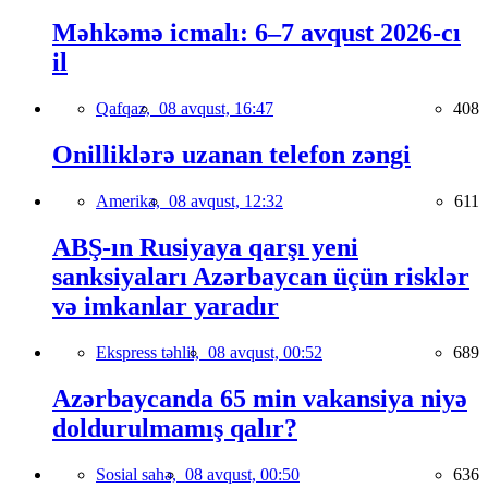
Məhkəmə icmalı: 6–7 avqust 2026-cı
il
Qafqaz,
08 avqust, 16:47
408
Onilliklərə uzanan telefon zəngi
Amerika,
08 avqust, 12:32
611
ABŞ-ın Rusiyaya qarşı yeni
sanksiyaları Azərbaycan üçün risklər
və imkanlar yaradır
Ekspress təhlil,
08 avqust, 00:52
689
Azərbaycanda 65 min vakansiya niyə
doldurulmamış qalır?
Sosial sahə,
08 avqust, 00:50
636