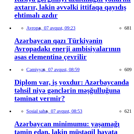
axtarır, lakin əvvəlki ittifaqa qayıdış
ehtimalı azdır
Avropa,
07 avqust, 09:23
681
Azərbaycan qazı Türkiyənin
Avropadakı enerji ambisiyalarının
əsas elementinə çevrilir
Cəmiyyət,
07 avqust, 08:59
609
Diplom var, iş yoxdur: Azərbaycanda
təhsil niyə gənclərin məşğulluğuna
təminat vermir?
Sosial sahə,
07 avqust, 08:53
621
Azərbaycan minimumu: yaşamağı
təmin edən, lakin müstəqil həyata