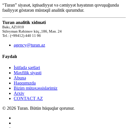
“Turan” siyasət, iqtisadiyyat və cəmiyyət həyatının qovuşuğunda
fəaliyyət göstərən müstəqil analitik qurumdur.
Turan analitik xidməti
Bakı, AZ1010
Süleyman Rəhimov küç.,186, Mən. 24
Tel.: (+99412) 440 11 96
agency@turan.az
Faydalı
İstifadə şərtləri
Məxfilik siyasti
Abunə
Haqqımızda
Bizim mütəxəssislərimiz
Arxiv
CONTACT AZ
© 2026 Turan. Bütün hüquqlar qorunur.