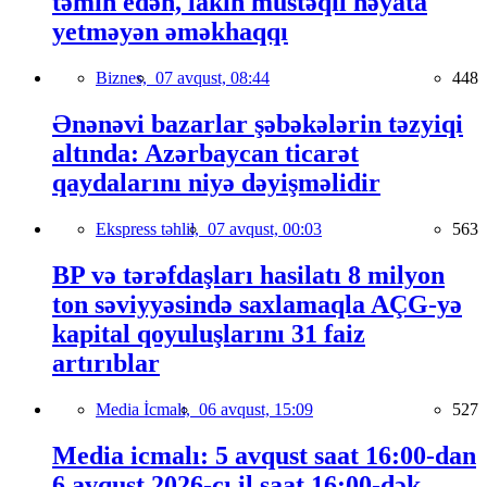
təmin edən, lakin müstəqil həyata
yetməyən əməkhaqqı
Biznes,
07 avqust, 08:44
448
Ənənəvi bazarlar şəbəkələrin təzyiqi
altında: Azərbaycan ticarət
qaydalarını niyə dəyişməlidir
Ekspress təhlil,
07 avqust, 00:03
563
BP və tərəfdaşları hasilatı 8 milyon
ton səviyyəsində saxlamaqla AÇG-yə
kapital qoyuluşlarını 31 faiz
artırıblar
Media İcmalı,
06 avqust, 15:09
527
Media icmalı: 5 avqust saat 16:00-dan
6 avqust 2026-cı il saat 16:00-dək