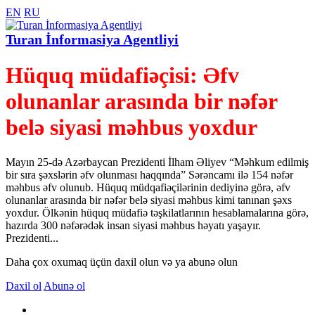
EN
RU
Turan İnformasiya Agentliyi
Hüquq müdafiəçisi: Əfv
olunanlar arasında bir nəfər
belə siyasi məhbus yoxdur
Mayın 25-də Azərbaycan Prezidenti İlham Əliyev “Məhkum edilmiş
bir sıra şəxslərin əfv olunması haqqında” Sərəncamı ilə 154 nəfər
məhbus əfv olunub. Hüquq müdqafiəçilərinin dediyinə görə, əfv
olunanlar arasında bir nəfər belə siyasi məhbus kimi tanınan şəxs
yoxdur. Ölkənin hüquq müdafiə təşkilatlarının hesablamalarına görə,
hazırda 300 nəfərədək insan siyasi məhbus həyatı yaşayır.
Prezidenti...
Daha çox oxumaq üçün daxil olun və ya abunə olun
Daxil ol
Abunə ol