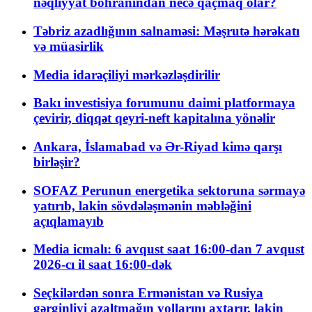
nəqliyyat böhranından necə qaçmaq olar?
Təbriz azadlığının salnaməsi: Məşrutə hərəkatı
və müasirlik
Media idarəçiliyi mərkəzləşdirilir
Bakı investisiya forumunu daimi platformaya
çevirir, diqqət qeyri-neft kapitalına yönəlir
Ankara, İslamabad və Ər-Riyad kimə qarşı
birləşir?
SOFAZ Perunun energetika sektoruna sərmayə
yatırıb, lakin sövdələşmənin məbləğini
açıqlamayıb
Media icmalı: 6 avqust saat 16:00-dan 7 avqust
2026-cı il saat 16:00-dək
Seçkilərdən sonra Ermənistan və Rusiya
gərginliyi azaltmağın yollarını axtarır, lakin