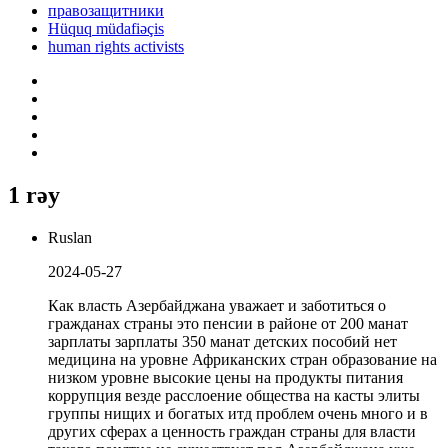
правозащитники
Hüquq müdafiəçis
human rights activists
1 rəy
Ruslan
2024-05-27
Как власть Азербайджана уважает и заботиться о
гражданах страны это пенсии в районе от 200 манат
зарплаты зарплаты 350 манат детских пособий нет
медицина на уровне Африканских стран образование на
низком уровне высокие цены на продукты питания
коррупция везде расслоение общества на касты элиты
группы нищих и богатых итд проблем очень много и в
других сферах а ценность граждан страны для власти