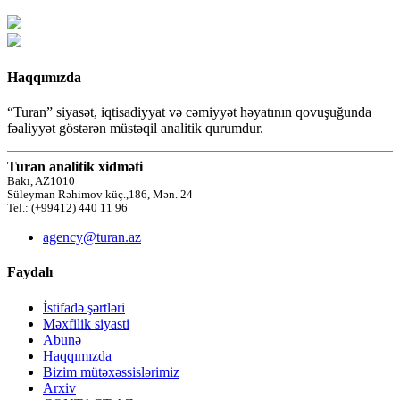
Haqqımızda
“Turan” siyasət, iqtisadiyyat və cəmiyyət həyatının qovuşuğunda
fəaliyyət göstərən müstəqil analitik qurumdur.
Turan analitik xidməti
Bakı, AZ1010
Süleyman Rəhimov küç.,186, Mən. 24
Tel.: (+99412) 440 11 96
agency@turan.az
Faydalı
İstifadə şərtləri
Məxfilik siyasti
Abunə
Haqqımızda
Bizim mütəxəssislərimiz
Arxiv