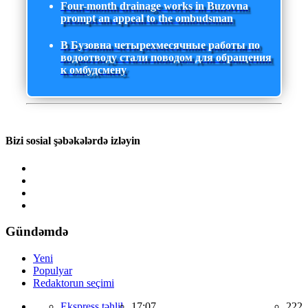
Four-month drainage works in Buzovna
prompt an appeal to the ombudsman
В Бузовна четырехмесячные работы по
водоотводу стали поводом для обращения
к омбудсмену
Bizi sosial şəbəkələrdə izləyin
Gündəmdə
Yeni
Populyar
Redaktorun seçimi
Ekspress təhlil,
17:07
222