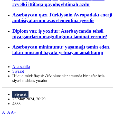
əvvəlki ittifaqa qayıdış ehtimalı azdır
Azərbaycan qazı Türkiyənin Avropadakı enerji
ambisiyalarının əsas elementinə çevrilir
Diplom var, iş yoxdur: Azərbaycanda təhsil
niyə gənclərin məşğulluğuna təminat vermir?
Azərbaycan minimumu: yaşamağı təmin edən,
lakin müstəqil həyata yetməyən əməkhaqqı
Ana səhifə
Siyasət
Hüquq müdafiəçisi: Əfv olunanlar arasında bir nəfər belə
siyasi məhbus yoxdur
Siyasət
25 May 2024, 20:29
4838
A-
A
A+