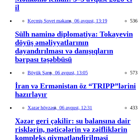
il
Keçmiş Sovet məkanı,
06 avqust, 13:19
536
Sülh naminə diplomatiya: Tokayevin
döyüş əməliyyatlarının
dayandırılması və danışıqların
bərpası təşəbbüsü
Böyük Şərq,
06 avqust, 13:05
573
İran və Ermənistan öz “TRIPP”lərini
hazırlayır
Xəzər hövzəsi,
06 avqust, 12:31
433
Xəzər geri çəkilir: su balansına dair
risklərin, nəticələrin və zəifliklərin
kompleks qiymətləndirilməsi