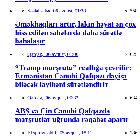
Sosial sahə,
06 avqust, 01:38
558
Əməkhaqları artır, lakin həyat ən çox
hiss edilən sahələrdə daha sürətlə
bahalaşır
Qafqaz,
06 avqust, 01:06
625
“Tramp marşrutu” reallığa çevrilir:
Ermənistan Cənubi Qafqazı dəyişə
biləcək layihəni sürətləndirir
Qafqaz,
06 avqust, 00:32
634
ABŞ və Çin Cənubi Qafqazda
marşrutlar uğrunda rəqabət aparır
Ekspress təhlil,
05 avqust, 18:11
786