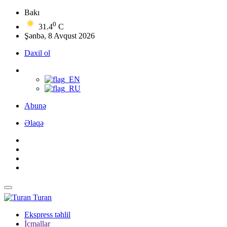
Bakı
0
31.4
C
Şənbə, 8 Avqust 2026
Daxil ol
Abunə
Əlaqə
Turan
Ekspress təhlil
İcmallar