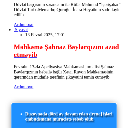
Dövlət başçısının sərəncamı ilə Rüfət Mahmud “İçərişəhər”
Dövlət Tarix-Memarlıq Qoruğu İdarə Heyətinin sədri təyin
edilib.
Ardını oxu
Siyasət
13 Fevral 2025, 17:01
Məhkəmə Şahnaz Bəylərqızını azad
etməyib
Fevralın 13-də Apellyasiya Məhkəməsi jurnalist Şahnaz
Bəylərqızının həbsilə bağlı Xətai Rayon Məhkəməsinin
qərarından müdafiə tərəfinin şikayətini təmin etməyib.
Ardını oxu
Buzovnada dörd ay davam edən drenaj işləri
ombudsmana müraciətə səbəb olub