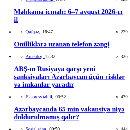
Məhkəmə icmalı: 6–7 avqust 2026-cı
il
Qafqaz,
16:47
229
Onilliklərə uzanan telefon zəngi
Amerika,
12:32
326
ABŞ-ın Rusiyaya qarşı yeni
sanksiyaları Azərbaycan üçün risklər
və imkanlar yaradır
Ekspress təhlil,
00:52
439
Azərbaycanda 65 min vakansiya niyə
doldurulmamış qalır?
Sosial sahə,
00:50
444