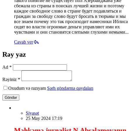
такого понятие не существует пол Азербайджана уже
сбежала из страны в поисках лучшей жизни и поэтому
каждое свободное слово в стране будет подавляться и
граждан за свободу слово будут бросать в тюрьмы и мы
все знаем почему это так просиходит намесники Иблиса
сидят во власти огронмые деньги управляют ими их
чувствами и они становятся слепыми глухими немыми...
Cavab ver
Rəy yaz
Ad *
Rəyiniz *
Oxudum və razıyam
Şərh göndərmə qaydaları
Göndər
Siyasət
25 May 2024 17:19
Məhkəmə jurnalist N.Absalamovanın