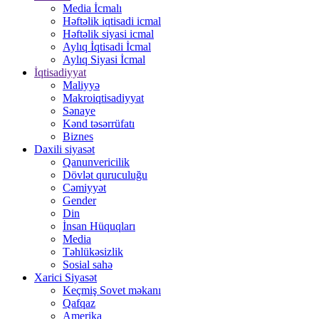
Media İcmalı
Həftəlik iqtisadi icmal
Həftəlik siyasi icmal
Aylıq İqtisadi İcmal
Aylıq Siyasi İcmal
İqtisadiyyat
Maliyyə
Makroiqtisadiyyat
Sənaye
Kənd təsərrüfatı
Biznes
Daxili siyasət
Qanunvericilik
Dövlət quruculuğu
Cəmiyyət
Gender
Din
İnsan Hüquqları
Media
Təhlükəsizlik
Sosial sahə
Xarici Siyasət
Keçmiş Sovet məkanı
Qafqaz
Amerika