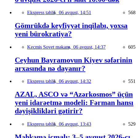
Ekspress təhlil,
06 avqust, 14:51
568
Gömrükdə keyfiyyət inqilabı, yoxsa
yeni bürokratiya?
Keçmiş Sovet məkanı,
06 avqust, 14:37
605
Ceyhun Bayramovun Kiyev səfərinin
arxasında nə dayanır?
Ekspress təhlil,
06 avqust, 14:32
551
AZAL, ASCO və “Azərkosmos” üçün
yeni idarəetmə modeli: Fərman hansı
dəyişiklikləri gətirir?
Ekspress təhlil,
06 avqust, 13:43
529
Məhkəmə icmalı: 3–5 avqust 2026-cı