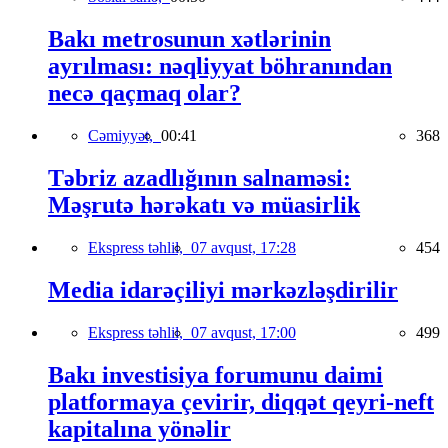
Bakı metrosunun xətlərinin
ayrılması: nəqliyyat böhranından
necə qaçmaq olar?
Cəmiyyət,
00:41
368
Təbriz azadlığının salnaməsi:
Məşrutə hərəkatı və müasirlik
Ekspress təhlil,
07 avqust, 17:28
454
Media idarəçiliyi mərkəzləşdirilir
Ekspress təhlil,
07 avqust, 17:00
499
Bakı investisiya forumunu daimi
platformaya çevirir, diqqət qeyri-neft
kapitalına yönəlir