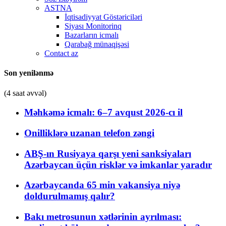
ASTNA
İqtisadiyyat Göstəriciləri
Siyası Monitorinq
Bazarların icmalı
Qarabağ münaqişəsi
Contact az
Son yenilənmə
(4 saat əvvəl)
Məhkəmə icmalı: 6–7 avqust 2026-cı il
Onilliklərə uzanan telefon zəngi
ABŞ-ın Rusiyaya qarşı yeni sanksiyaları
Azərbaycan üçün risklər və imkanlar yaradır
Azərbaycanda 65 min vakansiya niyə
doldurulmamış qalır?
Bakı metrosunun xətlərinin ayrılması: