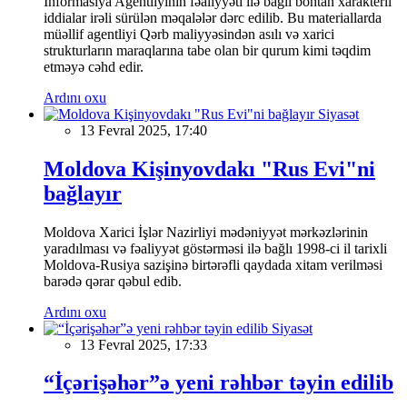
İnformasiya Agentliyinin fəaliyyəti ilə bağlı böhtan xarakterli
iddialar irəli sürülən məqalələr dərc edilib. Bu materiallarda
müəllif agentliyi Qərb maliyyəsindən asılı və xarici
strukturların maraqlarına tabe olan bir qurum kimi təqdim
etməyə cəhd edir.
Ardını oxu
Siyasət
13 Fevral 2025, 17:40
Moldova Kişinyovdakı "Rus Evi"ni
bağlayır
Moldova Xarici İşlər Nazirliyi mədəniyyət mərkəzlərinin
yaradılması və fəaliyyət göstərməsi ilə bağlı 1998-ci il tarixli
Moldova-Rusiya sazişinə birtərəfli qaydada xitam verilməsi
barədə qərar qəbul edib.
Ardını oxu
Siyasət
13 Fevral 2025, 17:33
“İçərişəhər”ə yeni rəhbər təyin edilib