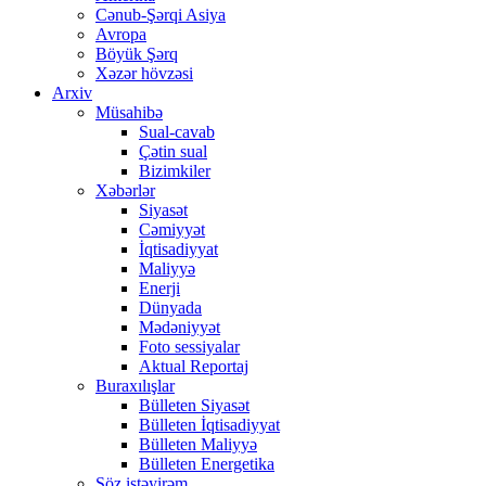
Cənub-Şərqi Asiya
Avropa
Böyük Şərq
Xəzər hövzəsi
Arxiv
Müsahibə
Sual-cavab
Çətin sual
Bizimkiler
Xəbərlər
Siyasət
Cəmiyyət
İqtisadiyyat
Maliyyə
Enerji
Dünyada
Mədəniyyət
Foto sessiyalar
Aktual Reportaj
Buraxılışlar
Bülleten Siyasət
Bülleten İqtisadiyyat
Bülleten Maliyyə
Bülleten Energetika
Söz istəyirəm