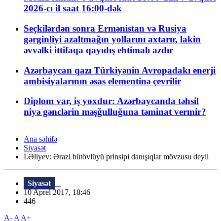
2026-cı il saat 16:00-dək
Seçkilərdən sonra Ermənistan və Rusiya
gərginliyi azaltmağın yollarını axtarır, lakin
əvvəlki ittifaqa qayıdış ehtimalı azdır
Azərbaycan qazı Türkiyənin Avropadakı enerji
ambisiyalarının əsas elementinə çevrilir
Diplom var, iş yoxdur: Azərbaycanda təhsil
niyə gənclərin məşğulluğuna təminat vermir?
Ana səhifə
Siyasət
İ.Əliyev: Ərazi bütövlüyü prinsipi danışıqlar mövzusu deyil
Siyasət
10 Aprel 2017, 18:46
446
A-
A
A+