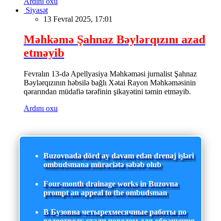
Ardını oxu
Siyasət
13 Fevral 2025, 17:01
Məhkəmə Şahnaz Bəylərqızını azad
etməyib
Fevralın 13-də Apellyasiya Məhkəməsi jurnalist Şahnaz
Bəylərqızının həbsilə bağlı Xətai Rayon Məhkəməsinin
qərarından müdafiə tərəfinin şikayətini təmin etməyib.
Ardını oxu
Buzovnada dörd ay davam edən drenaj işləri
ombudsmana müraciətə səbəb olub
Four-month drainage works in Buzovna
prompt an appeal to the ombudsman
В Бузовна четырехмесячные работы по
водоотводу стали поводом для обращения