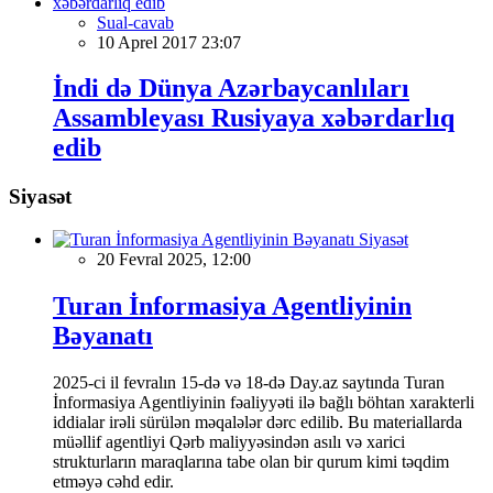
Sual-cavab
10 Aprel 2017 23:07
İndi də Dünya Azərbaycanlıları
Assambleyası Rusiyaya xəbərdarlıq
edib
Siyasət
Siyasət
20 Fevral 2025, 12:00
Turan İnformasiya Agentliyinin
Bəyanatı
2025-ci il fevralın 15-də və 18-də Day.az saytında Turan
İnformasiya Agentliyinin fəaliyyəti ilə bağlı böhtan xarakterli
iddialar irəli sürülən məqalələr dərc edilib. Bu materiallarda
müəllif agentliyi Qərb maliyyəsindən asılı və xarici
strukturların maraqlarına tabe olan bir qurum kimi təqdim
etməyə cəhd edir.