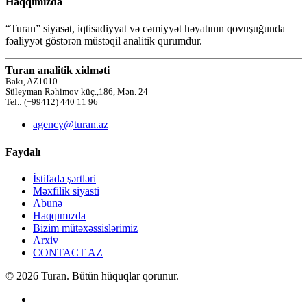
Haqqımızda
“Turan” siyasət, iqtisadiyyat və cəmiyyət həyatının qovuşuğunda
fəaliyyət göstərən müstəqil analitik qurumdur.
Turan analitik xidməti
Bakı, AZ1010
Süleyman Rəhimov küç.,186, Mən. 24
Tel.: (+99412) 440 11 96
agency@turan.az
Faydalı
İstifadə şərtləri
Məxfilik siyasti
Abunə
Haqqımızda
Bizim mütəxəssislərimiz
Arxiv
CONTACT AZ
© 2026 Turan. Bütün hüquqlar qorunur.