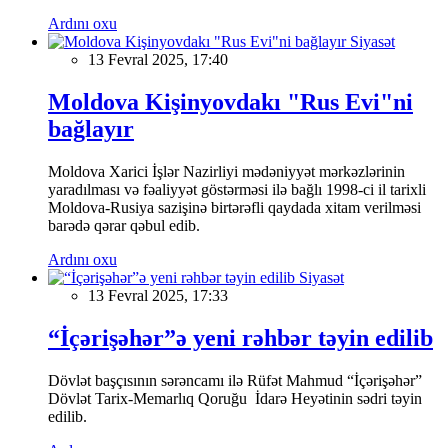
Ardını oxu
Siyasət
13 Fevral 2025, 17:40
Moldova Kişinyovdakı "Rus Evi"ni
bağlayır
Moldova Xarici İşlər Nazirliyi mədəniyyət mərkəzlərinin
yaradılması və fəaliyyət göstərməsi ilə bağlı 1998-ci il tarixli
Moldova-Rusiya sazişinə birtərəfli qaydada xitam verilməsi
barədə qərar qəbul edib.
Ardını oxu
Siyasət
13 Fevral 2025, 17:33
“İçərişəhər”ə yeni rəhbər təyin edilib
Dövlət başçısının sərəncamı ilə Rüfət Mahmud “İçərişəhər”
Dövlət Tarix-Memarlıq Qoruğu İdarə Heyətinin sədri təyin
edilib.