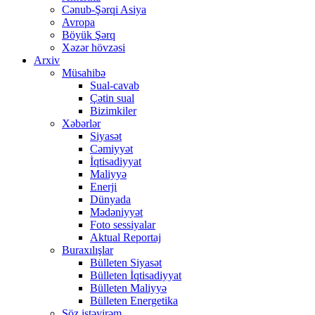
Cənub-Şərqi Asiya
Avropa
Böyük Şərq
Xəzər hövzəsi
Arxiv
Müsahibə
Sual-cavab
Çətin sual
Bizimkiler
Xəbərlər
Siyasət
Cəmiyyət
İqtisadiyyat
Maliyyə
Enerji
Dünyada
Mədəniyyət
Foto sessiyalar
Aktual Reportaj
Buraxılışlar
Bülleten Siyasət
Bülleten İqtisadiyyat
Bülleten Maliyyə
Bülleten Energetika
Söz istəyirəm