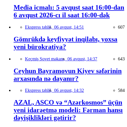
Media icmalı: 5 avqust saat 16:00-dan
6 avqust 2026-cı il saat 16:00-dək
Ekspress təhlil,
06 avqust, 14:51
607
Gömrükdə keyfiyyət inqilabı, yoxsa
yeni bürokratiya?
Keçmiş Sovet məkanı,
06 avqust, 14:37
643
Ceyhun Bayramovun Kiyev səfərinin
arxasında nə dayanır?
Ekspress təhlil,
06 avqust, 14:32
584
AZAL, ASCO və “Azərkosmos” üçün
yeni idarəetmə modeli: Fərman hansı
dəyişiklikləri gətirir?