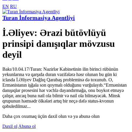
EN
RU
Turan İnformasiya Agentliyi
İ.Əliyev: Ərazi bütövlüyü
prinsipi danışıqlar mövzusu
deyil
Bakı/10.04.17/Turan: Nazirlər Kabinetinin ilin birinci rübünün
yekunlarına və qarşıda duran vəzifələrə həsr olunan bu gün ki
iclasda İ.Əliyev Dağlıq Qarabaş probleminə də toxunub. O,
Ermənistanın işğala son qoymalı olduğunu vurğulayıb.“Ermənistan
danışıqlar prosesini hər vəchlə dayandırmağa, onu boykot etməyə
çalışır, ancaq buna nail ola bilmir və nail ola bilməyəcək. Minsk
qrupunun həmsədr ölkələri artıq bir neçə dəfə status-kvonun
qəbuledilməz...
Daha çox oxumaq üçün daxil olun və ya abunə olun
Daxil ol
Abunə ol