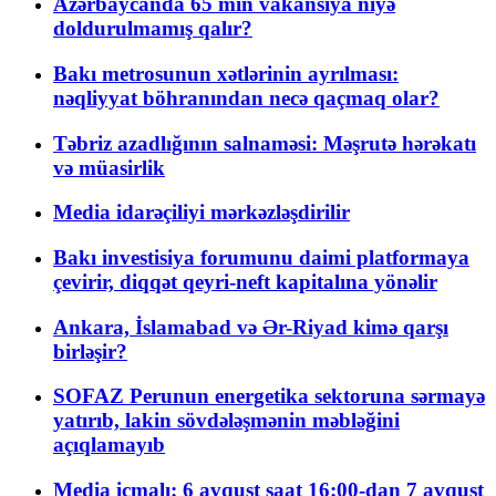
Azərbaycanda 65 min vakansiya niyə
doldurulmamış qalır?
Bakı metrosunun xətlərinin ayrılması:
nəqliyyat böhranından necə qaçmaq olar?
Təbriz azadlığının salnaməsi: Məşrutə hərəkatı
və müasirlik
Media idarəçiliyi mərkəzləşdirilir
Bakı investisiya forumunu daimi platformaya
çevirir, diqqət qeyri-neft kapitalına yönəlir
Ankara, İslamabad və Ər-Riyad kimə qarşı
birləşir?
SOFAZ Perunun energetika sektoruna sərmayə
yatırıb, lakin sövdələşmənin məbləğini
açıqlamayıb
Media icmalı: 6 avqust saat 16:00-dan 7 avqust