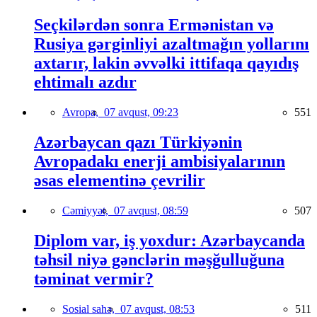
Seçkilərdən sonra Ermənistan və
Rusiya gərginliyi azaltmağın yollarını
axtarır, lakin əvvəlki ittifaqa qayıdış
ehtimalı azdır
Avropa,
07 avqust, 09:23
551
Azərbaycan qazı Türkiyənin
Avropadakı enerji ambisiyalarının
əsas elementinə çevrilir
Cəmiyyət,
07 avqust, 08:59
507
Diplom var, iş yoxdur: Azərbaycanda
təhsil niyə gənclərin məşğulluğuna
təminat vermir?
Sosial sahə,
07 avqust, 08:53
511