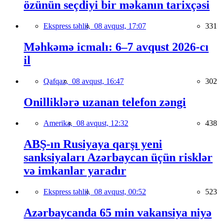
özünün seçdiyi bir məkanın tarixçəsi
Ekspress təhlil,
08 avqust, 17:07
331
Məhkəmə icmalı: 6–7 avqust 2026-cı
il
Qafqaz,
08 avqust, 16:47
302
Onilliklərə uzanan telefon zəngi
Amerika,
08 avqust, 12:32
438
ABŞ-ın Rusiyaya qarşı yeni
sanksiyaları Azərbaycan üçün risklər
və imkanlar yaradır
Ekspress təhlil,
08 avqust, 00:52
523
Azərbaycanda 65 min vakansiya niyə