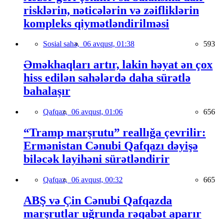
risklərin, nəticələrin və zəifliklərin
kompleks qiymətləndirilməsi
Sosial sahə,
06 avqust, 01:38
593
Əməkhaqları artır, lakin həyat ən çox
hiss edilən sahələrdə daha sürətlə
bahalaşır
Qafqaz,
06 avqust, 01:06
656
“Tramp marşrutu” reallığa çevrilir:
Ermənistan Cənubi Qafqazı dəyişə
biləcək layihəni sürətləndirir
Qafqaz,
06 avqust, 00:32
665
ABŞ və Çin Cənubi Qafqazda
marşrutlar uğrunda rəqabət aparır