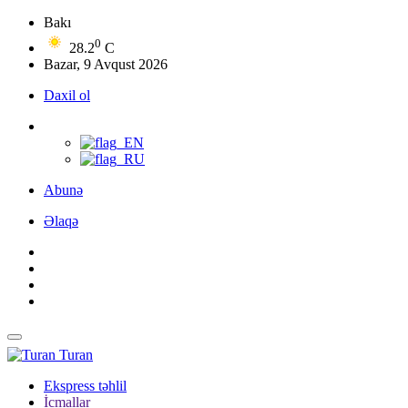
Bakı
0
28.2
C
Bazar, 9 Avqust 2026
Daxil ol
Abunə
Əlaqə
Turan
Ekspress təhlil
İcmallar