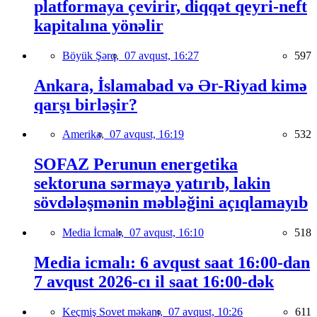
platformaya çevirir, diqqət qeyri-neft
kapitalına yönəlir
Böyük Şərq,
07 avqust, 16:27
597
Ankara, İslamabad və Ər-Riyad kimə
qarşı birləşir?
Amerika,
07 avqust, 16:19
532
SOFAZ Perunun energetika
sektoruna sərmayə yatırıb, lakin
sövdələşmənin məbləğini açıqlamayıb
Media İcmalı,
07 avqust, 16:10
518
Media icmalı: 6 avqust saat 16:00-dan
7 avqust 2026-cı il saat 16:00-dək
Keçmiş Sovet məkanı,
07 avqust, 10:26
611