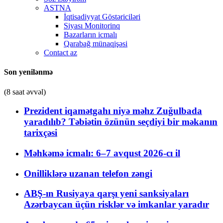
ASTNA
İqtisadiyyat Göstəriciləri
Siyası Monitorinq
Bazarların icmalı
Qarabağ münaqişəsi
Contact az
Son yenilənmə
(8 saat əvvəl)
Prezident iqamətgahı niyə məhz Zuğulbada
yaradılıb? Təbiətin özünün seçdiyi bir məkanın
tarixçəsi
Məhkəmə icmalı: 6–7 avqust 2026-cı il
Onilliklərə uzanan telefon zəngi
ABŞ-ın Rusiyaya qarşı yeni sanksiyaları
Azərbaycan üçün risklər və imkanlar yaradır