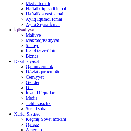
Media İcmalı
Həftəlik iqtisadi icmal
Həftəlik siyasi icmal
Aylıq İqtisadi İcmal
Aylıq Siyasi İcmal
İqtisadiyyat
Maliyyə
Makroiqtisadiyyat
Sənaye
Kənd təsərrüfatı
Biznes
Daxili siyasət
Qanunvericilik
Dövlət quruculuğu
Cəmiyyət
Gender
Din
İnsan Hüquqları
Media
Təhlükəsizlik
Sosial sahə
Xarici Siyasət
Keçmiş Sovet məkanı
Qafqaz
Amerika