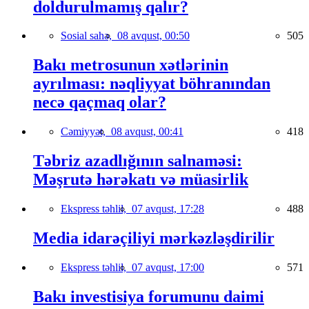
doldurulmamış qalır?
Sosial sahə,
08 avqust, 00:50
505
Bakı metrosunun xətlərinin
ayrılması: nəqliyyat böhranından
necə qaçmaq olar?
Cəmiyyət,
08 avqust, 00:41
418
Təbriz azadlığının salnaməsi:
Məşrutə hərəkatı və müasirlik
Ekspress təhlil,
07 avqust, 17:28
488
Media idarəçiliyi mərkəzləşdirilir
Ekspress təhlil,
07 avqust, 17:00
571
Bakı investisiya forumunu daimi