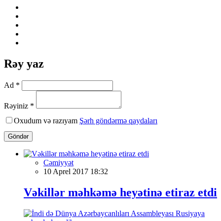
Rəy yaz
Ad *
Rəyiniz *
Oxudum və razıyam
Şərh göndərmə qaydaları
Göndər
Cəmiyyət
10 Aprel 2017 18:32
Vəkillər məhkəmə heyətinə etiraz etdi