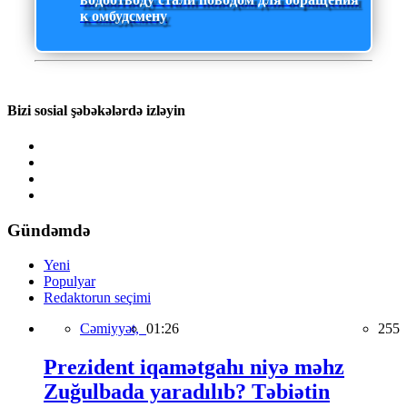
к омбудсмену
Bizi sosial şəbəkələrdə izləyin
Gündəmdə
Yeni
Populyar
Redaktorun seçimi
Cəmiyyət,
01:26
255
Prezident iqamətgahı niyə məhz
Zuğulbada yaradılıb? Təbiətin