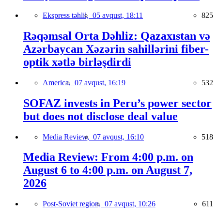
Ekspress təhlil,
05 avqust, 18:11
825
Rəqəmsal Orta Dəhliz: Qazaxıstan və
Azərbaycan Xəzərin sahillərini fiber-
optik xətlə birləşdirdi
America,
07 avqust, 16:19
532
SOFAZ invests in Peru’s power sector
but does not disclose deal value
Media Review,
07 avqust, 16:10
518
Media Review: From 4:00 p.m. on
August 6 to 4:00 p.m. on August 7,
2026
Post-Soviet region,
07 avqust, 10:26
611