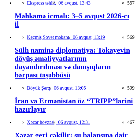
Ekspress təhlil,
06 avqust, 13:43
557
Məhkəmə icmalı: 3–5 avqust 2026-cı
il
Keçmiş Sovet məkanı,
06 avqust, 13:19
569
Sülh naminə diplomatiya: Tokayevin
döyüş əməliyyatlarının
dayandırılması və danışıqların
bərpası təşəbbüsü
Böyük Şərq,
06 avqust, 13:05
599
İran və Ermənistan öz “TRIPP”lərini
hazırlayır
Xəzər hövzəsi,
06 avqust, 12:31
467
Xəzər geri çəkilir: su balansına dair