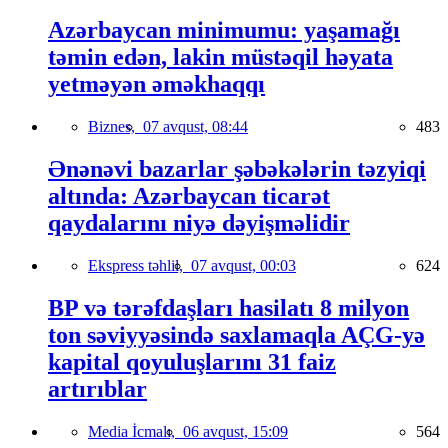
Azərbaycan minimumu: yaşamağı
təmin edən, lakin müstəqil həyata
yetməyən əməkhaqqı
Biznes,
07 avqust, 08:44
483
Ənənəvi bazarlar şəbəkələrin təzyiqi
altında: Azərbaycan ticarət
qaydalarını niyə dəyişməlidir
Ekspress təhlil,
07 avqust, 00:03
624
BP və tərəfdaşları hasilatı 8 milyon
ton səviyyəsində saxlamaqla AÇG-yə
kapital qoyuluşlarını 31 faiz
artırıblar
Media İcmalı,
06 avqust, 15:09
564