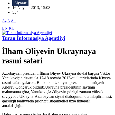
Siyasət
16 Noyabr 2013, 15:08
534
A-
A
A+
EN
RU
Turan İnformasiya Agentliyi
İlham Əliyevin Ukraynaya
rəsmi səfəri
Azərbaycan prezidenti İlham Əliyev Ukrayna dövlət başçısı Viktor
Yanukoviçin dəvəti ilə 17-18 noyabr 2013-cü il tarixlərində Kiyevə
rəsmi səfərə gələcək. Bu barədə Ukrayna prezidentinin müşaviri
Andrey Qonçaruk bildirib.Ukrayna prezidentinin saytının
məlumatına görə, Yanukoviçlə Əliyevin görüşü zamanı yüksək
səviyyədə Ukrayna-Azərbaycan siyasi dialoqunun dərinləşdirilməsi,
qarşılıqlı fəaliyyətin prioritet istiqamətləri üzrə ikitərəfli
əməkdaşlığı...
Daha çox oxumaq üçün daxil olun və ya abunə olun