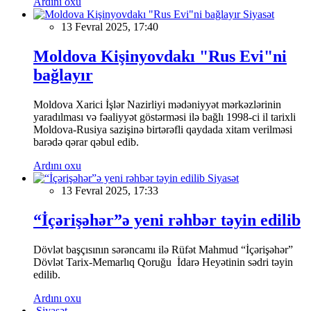
Ardını oxu
Siyasət
13 Fevral 2025, 17:40
Moldova Kişinyovdakı "Rus Evi"ni
bağlayır
Moldova Xarici İşlər Nazirliyi mədəniyyət mərkəzlərinin
yaradılması və fəaliyyət göstərməsi ilə bağlı 1998-ci il tarixli
Moldova-Rusiya sazişinə birtərəfli qaydada xitam verilməsi
barədə qərar qəbul edib.
Ardını oxu
Siyasət
13 Fevral 2025, 17:33
“İçərişəhər”ə yeni rəhbər təyin edilib
Dövlət başçısının sərəncamı ilə Rüfət Mahmud “İçərişəhər”
Dövlət Tarix-Memarlıq Qoruğu İdarə Heyətinin sədri təyin
edilib.
Ardını oxu
Siyasət