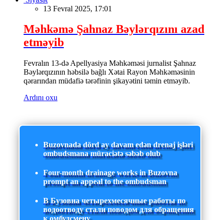
13 Fevral 2025, 17:01
Məhkəmə Şahnaz Bəylərqızını azad
etməyib
Fevralın 13-də Apellyasiya Məhkəməsi jurnalist Şahnaz
Bəylərqızının həbsilə bağlı Xətai Rayon Məhkəməsinin
qərarından müdafiə tərəfinin şikayətini təmin etməyib.
Ardını oxu
Buzovnada dörd ay davam edən drenaj işləri
ombudsmana müraciətə səbəb olub
Four-month drainage works in Buzovna
prompt an appeal to the ombudsman
В Бузовна четырехмесячные работы по
водоотводу стали поводом для обращения
к омбудсмену