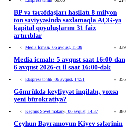
Ekspress təhlil,
00:03
214
BP və tərəfdaşları hasilatı 8 milyon
ton səviyyəsində saxlamaqla AÇG-yə
kapital qoyuluşlarını 31 faiz
artırıblar
Media İcmalı,
06 avqust, 15:09
339
Media icmalı: 5 avqust saat 16:00-dan
6 avqust 2026-cı il saat 16:00-dək
Ekspress təhlil,
06 avqust, 14:51
356
Gömrükdə keyfiyyət inqilabı, yoxsa
yeni bürokratiya?
Keçmiş Sovet məkanı,
06 avqust, 14:37
380
Ceyhun Bayramovun Kiyev səfərinin