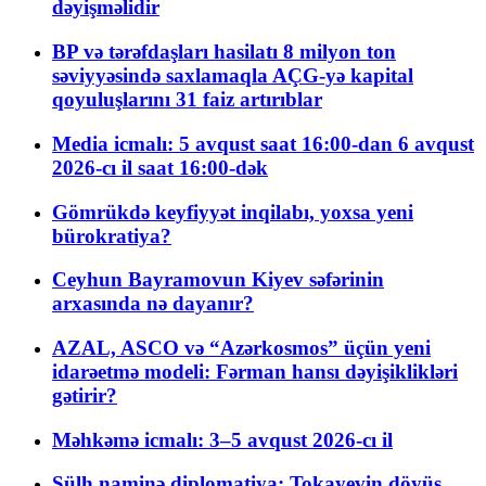
dəyişməlidir
BP və tərəfdaşları hasilatı 8 milyon ton
səviyyəsində saxlamaqla AÇG-yə kapital
qoyuluşlarını 31 faiz artırıblar
Media icmalı: 5 avqust saat 16:00-dan 6 avqust
2026-cı il saat 16:00-dək
Gömrükdə keyfiyyət inqilabı, yoxsa yeni
bürokratiya?
Ceyhun Bayramovun Kiyev səfərinin
arxasında nə dayanır?
AZAL, ASCO və “Azərkosmos” üçün yeni
idarəetmə modeli: Fərman hansı dəyişiklikləri
gətirir?
Məhkəmə icmalı: 3–5 avqust 2026-cı il
Sülh naminə diplomatiya: Tokayevin döyüş