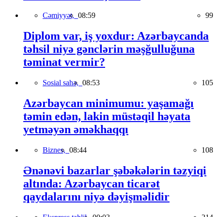
Cəmiyyət,
08:59
99
Diplom var, iş yoxdur: Azərbaycanda
təhsil niyə gənclərin məşğulluğuna
təminat vermir?
Sosial sahə,
08:53
105
Azərbaycan minimumu: yaşamağı
təmin edən, lakin müstəqil həyata
yetməyən əməkhaqqı
Biznes,
08:44
108
Ənənəvi bazarlar şəbəkələrin təzyiqi
altında: Azərbaycan ticarət
qaydalarını niyə dəyişməlidir