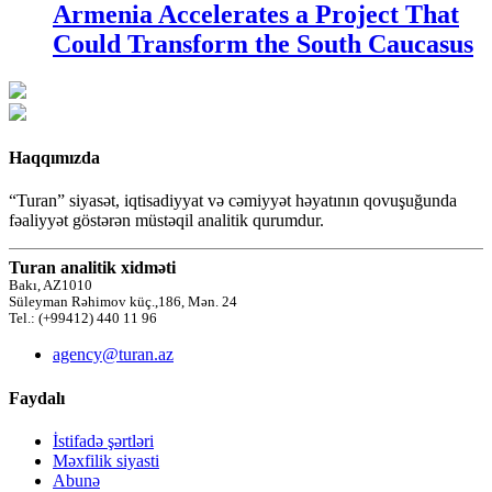
Armenia Accelerates a Project That
Could Transform the South Caucasus
Haqqımızda
“Turan” siyasət, iqtisadiyyat və cəmiyyət həyatının qovuşuğunda
fəaliyyət göstərən müstəqil analitik qurumdur.
Turan analitik xidməti
Bakı, AZ1010
Süleyman Rəhimov küç.,186, Mən. 24
Tel.: (+99412) 440 11 96
agency@turan.az
Faydalı
İstifadə şərtləri
Məxfilik siyasti
Abunə