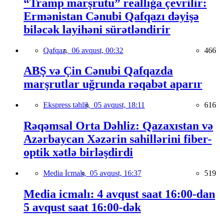
“Tramp marşrutu” reallığa çevrilir:
Ermənistan Cənubi Qafqazı dəyişə
biləcək layihəni sürətləndirir
Qafqaz,
06 avqust, 00:32
466
ABŞ və Çin Cənubi Qafqazda
marşrutlar uğrunda rəqabət aparır
Ekspress təhlil,
05 avqust, 18:11
616
Rəqəmsal Orta Dəhliz: Qazaxıstan və
Azərbaycan Xəzərin sahillərini fiber-
optik xətlə birləşdirdi
Media İcmalı,
05 avqust, 16:37
519
Media icmalı: 4 avqust saat 16:00-dan
5 avqust saat 16:00-dək