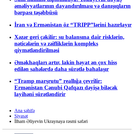
əməliyyatlarının dayandırılması və danışıqların
bərpası təşəbbüsü
İran və Ermənistan öz “TRIPP”lərini hazırlayır
Xəzər geri çəkilir: su balansına dair risklərin,
nəticələrin və zəifliklərin kompleks
qiymətləndirilməsi
Əməkhaqları artır, lakin həyat ən çox hiss
edilən sahələrdə daha sürətlə bahalaşır
“Tramp marşrutu” reallığa çevrilir:
Ermənistan Cənubi Qafqazı dəyişə biləcək
layihəni sürətləndirir
Ana səhifə
Siyasət
İlham Əliyevin Ukraynaya rəsmi səfəri