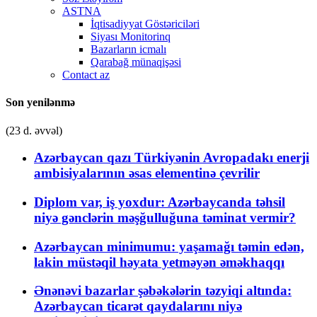
ASTNA
İqtisadiyyat Göstəriciləri
Siyası Monitorinq
Bazarların icmalı
Qarabağ münaqişəsi
Contact az
Son yenilənmə
(23 d. əvvəl)
Azərbaycan qazı Türkiyənin Avropadakı enerji
ambisiyalarının əsas elementinə çevrilir
Diplom var, iş yoxdur: Azərbaycanda təhsil
niyə gənclərin məşğulluğuna təminat vermir?
Azərbaycan minimumu: yaşamağı təmin edən,
lakin müstəqil həyata yetməyən əməkhaqqı
Ənənəvi bazarlar şəbəkələrin təzyiqi altında:
Azərbaycan ticarət qaydalarını niyə