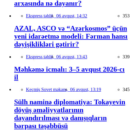
arxasında nə dayanır?
Ekspress təhlil,
06 avqust, 14:32
353
AZAL, ASCO və “Azərkosmos” üçün
yeni idarəetmə modeli: Fərman hansı
dəyişiklikləri gətirir?
Ekspress təhlil,
06 avqust, 13:43
339
Məhkəmə icmalı: 3–5 avqust 2026-cı
il
Keçmiş Sovet məkanı,
06 avqust, 13:19
345
Sülh naminə diplomatiya: Tokayevin
döyüş əməliyyatlarının
dayandırılması və danışıqların
bərpası təşəbbüsü