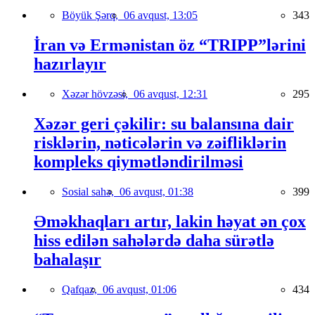
Böyük Şərq,
06 avqust, 13:05
343
İran və Ermənistan öz “TRIPP”lərini
hazırlayır
Xəzər hövzəsi,
06 avqust, 12:31
295
Xəzər geri çəkilir: su balansına dair
risklərin, nəticələrin və zəifliklərin
kompleks qiymətləndirilməsi
Sosial sahə,
06 avqust, 01:38
399
Əməkhaqları artır, lakin həyat ən çox
hiss edilən sahələrdə daha sürətlə
bahalaşır
Qafqaz,
06 avqust, 01:06
434