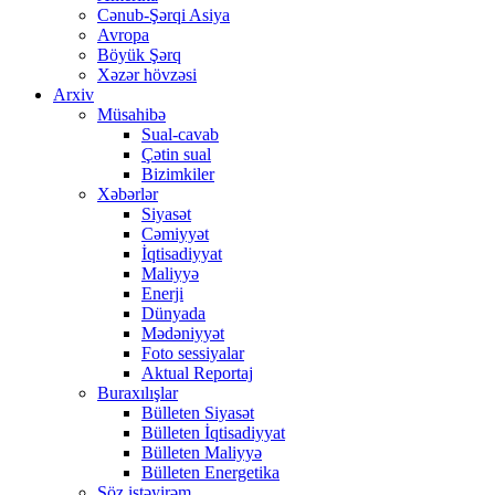
Cənub-Şərqi Asiya
Avropa
Böyük Şərq
Xəzər hövzəsi
Arxiv
Müsahibə
Sual-cavab
Çətin sual
Bizimkiler
Xəbərlər
Siyasət
Cəmiyyət
İqtisadiyyat
Maliyyə
Enerji
Dünyada
Mədəniyyət
Foto sessiyalar
Aktual Reportaj
Buraxılışlar
Bülleten Siyasət
Bülleten İqtisadiyyat
Bülleten Maliyyə
Bülleten Energetika
Söz istəyirəm