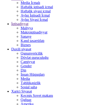
Media İcmalı
Həftəlik iqtisadi icmal
Həftəlik siyasi icmal
Aylıq İqtisadi İcmal
Aylıq Siyasi İcmal
İqtisadiyyat
Maliyyə
Makroiqtisadiyyat
Sənaye
Kənd təsərrüfatı
Biznes
Daxili siyasət
Qanunvericilik
Dövlət quruculuğu
Cəmiyyət
Gender
Din
İnsan Hüquqları
Media
Təhlükəsizlik
Sosial sahə
Xarici Siyasət
Keçmiş Sovet məkanı
Qafqaz
Amerika