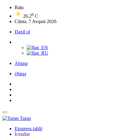
Bakı
0
26.2
C
Cümə, 7 Avqust 2026
Daxil ol
Abunə
Əlaqə
Turan
Ekspress təhlil
İcmallar