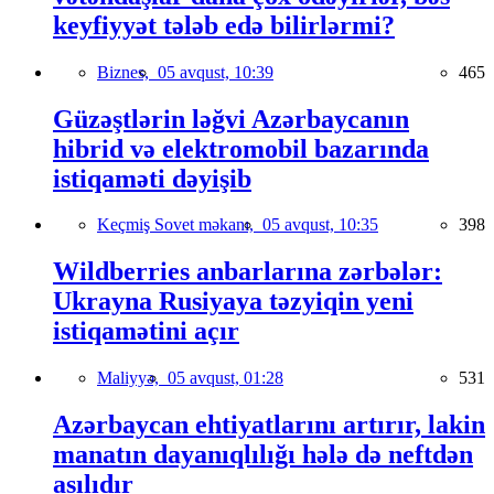
keyfiyyət tələb edə bilirlərmi?
Biznes,
05 avqust, 10:39
465
Güzəştlərin ləğvi Azərbaycanın
hibrid və elektromobil bazarında
istiqaməti dəyişib
Keçmiş Sovet məkanı,
05 avqust, 10:35
398
Wildberries anbarlarına zərbələr:
Ukrayna Rusiyaya təzyiqin yeni
istiqamətini açır
Maliyyə,
05 avqust, 01:28
531
Azərbaycan ehtiyatlarını artırır, lakin
manatın dayanıqlılığı hələ də neftdən
asılıdır