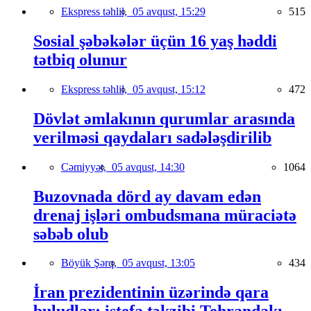
Ekspress təhlil,
05 avqust, 15:29
515
Sosial şəbəkələr üçün 16 yaş həddi
tətbiq olunur
Ekspress təhlil,
05 avqust, 15:12
472
Dövlət əmlakının qurumlar arasında
verilməsi qaydaları sadələşdirilib
Cəmiyyət,
05 avqust, 14:30
1064
Buzovnada dörd ay davam edən
drenaj işləri ombudsmana müraciətə
səbəb olub
Böyük Şərq,
05 avqust, 13:05
434
İran prezidentinin üzərində qara