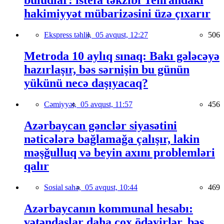
buludlar: istefa təkzibi Tehrandakı
hakimiyyət mübarizəsini üzə çıxarır
Ekspress təhlil,
05 avqust, 12:27
506
Metroda 10 aylıq sınaq: Bakı gələcəyə
hazırlaşır, bəs sərnişin bu günün
yükünü necə daşıyacaq?
Cəmiyyət,
05 avqust, 11:57
456
Azərbaycan gənclər siyasətini
nəticələrə bağlamağa çalışır, lakin
məşğulluq və beyin axını problemləri
qalır
Sosial sahə,
05 avqust, 10:44
469
Azərbaycanın kommunal hesabı:
vətəndaşlar daha çox ödəyirlər, bəs