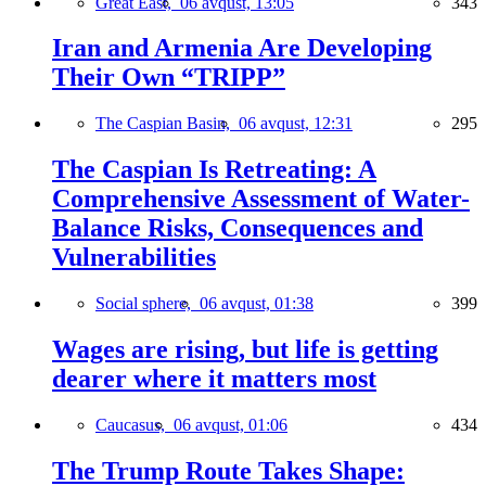
Great East,
06 avqust, 13:05
343
Iran and Armenia Are Developing
Their Own “TRIPP”
The Caspian Basin,
06 avqust, 12:31
295
The Caspian Is Retreating: A
Comprehensive Assessment of Water-
Balance Risks, Consequences and
Vulnerabilities
Social sphere,
06 avqust, 01:38
399
Wages are rising, but life is getting
dearer where it matters most
Caucasus,
06 avqust, 01:06
434
The Trump Route Takes Shape: