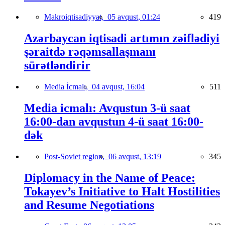
Makroiqtisadiyyat,
05 avqust, 01:24
419
Azərbaycan iqtisadi artımın zəiflədiyi
şəraitdə rəqəmsallaşmanı
sürətləndirir
Media İcmalı,
04 avqust, 16:04
511
Media icmalı: Avqustun 3-ü saat
16:00-dan avqustun 4-ü saat 16:00-
dək
Post-Soviet region,
06 avqust, 13:19
345
Diplomacy in the Name of Peace:
Tokayev’s Initiative to Halt Hostilities
and Resume Negotiations