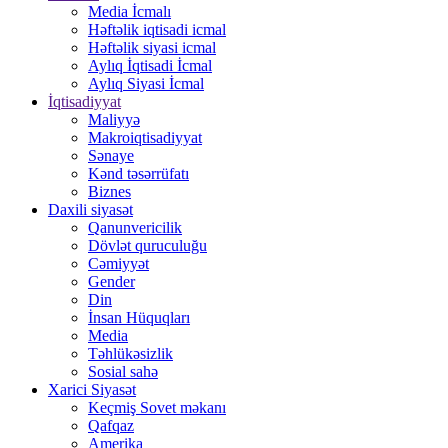
Media İcmalı
Həftəlik iqtisadi icmal
Həftəlik siyasi icmal
Aylıq İqtisadi İcmal
Aylıq Siyasi İcmal
İqtisadiyyat
Maliyyə
Makroiqtisadiyyat
Sənaye
Kənd təsərrüfatı
Biznes
Daxili siyasət
Qanunvericilik
Dövlət quruculuğu
Cəmiyyət
Gender
Din
İnsan Hüquqları
Media
Təhlükəsizlik
Sosial sahə
Xarici Siyasət
Keçmiş Sovet məkanı
Qafqaz
Amerika