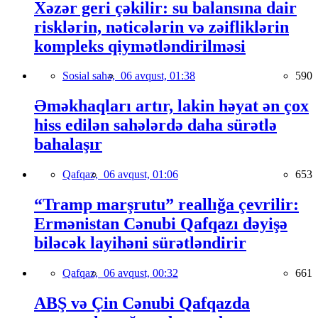
Xəzər geri çəkilir: su balansına dair
risklərin, nəticələrin və zəifliklərin
kompleks qiymətləndirilməsi
Sosial sahə,
06 avqust, 01:38
590
Əməkhaqları artır, lakin həyat ən çox
hiss edilən sahələrdə daha sürətlə
bahalaşır
Qafqaz,
06 avqust, 01:06
653
“Tramp marşrutu” reallığa çevrilir:
Ermənistan Cənubi Qafqazı dəyişə
biləcək layihəni sürətləndirir
Qafqaz,
06 avqust, 00:32
661
ABŞ və Çin Cənubi Qafqazda