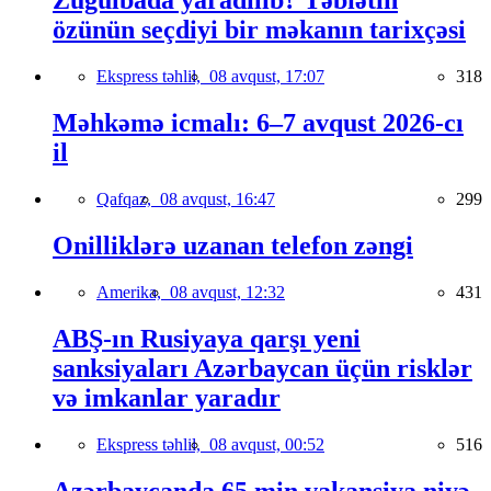
Zuğulbada yaradılıb? Təbiətin
özünün seçdiyi bir məkanın tarixçəsi
Ekspress təhlil,
08 avqust, 17:07
318
Məhkəmə icmalı: 6–7 avqust 2026-cı
il
Qafqaz,
08 avqust, 16:47
299
Onilliklərə uzanan telefon zəngi
Amerika,
08 avqust, 12:32
431
ABŞ-ın Rusiyaya qarşı yeni
sanksiyaları Azərbaycan üçün risklər
və imkanlar yaradır
Ekspress təhlil,
08 avqust, 00:52
516
Azərbaycanda 65 min vakansiya niyə