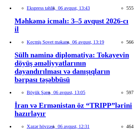
Ekspress təhlil,
06 avqust, 13:43
555
Məhkəmə icmalı: 3–5 avqust 2026-cı
il
Keçmiş Sovet məkanı,
06 avqust, 13:19
566
Sülh naminə diplomatiya: Tokayevin
döyüş əməliyyatlarının
dayandırılması və danışıqların
bərpası təşəbbüsü
Böyük Şərq,
06 avqust, 13:05
597
İran və Ermənistan öz “TRIPP”lərini
hazırlayır
Xəzər hövzəsi,
06 avqust, 12:31
464