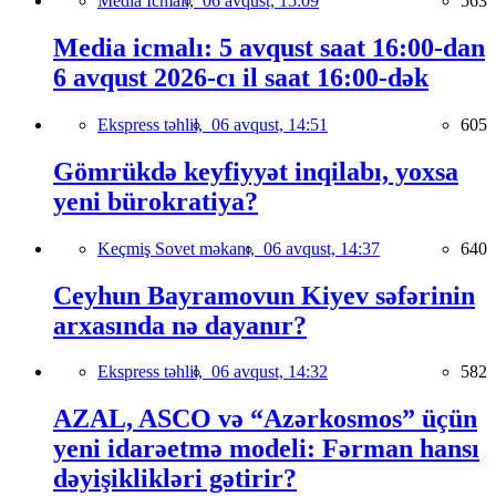
Media İcmalı,
06 avqust, 15:09
563
Media icmalı: 5 avqust saat 16:00-dan
6 avqust 2026-cı il saat 16:00-dək
Ekspress təhlil,
06 avqust, 14:51
605
Gömrükdə keyfiyyət inqilabı, yoxsa
yeni bürokratiya?
Keçmiş Sovet məkanı,
06 avqust, 14:37
640
Ceyhun Bayramovun Kiyev səfərinin
arxasında nə dayanır?
Ekspress təhlil,
06 avqust, 14:32
582
AZAL, ASCO və “Azərkosmos” üçün
yeni idarəetmə modeli: Fərman hansı
dəyişiklikləri gətirir?