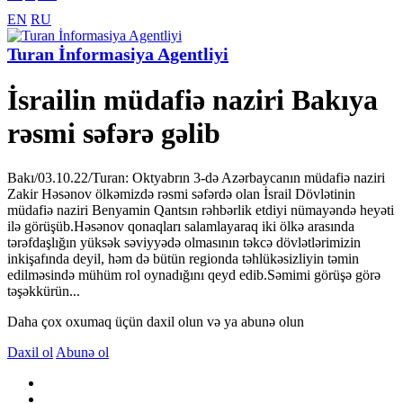
EN
RU
Turan İnformasiya Agentliyi
İsrailin müdafiə naziri Bakıya
rəsmi səfərə gəlib
Bakı/03.10.22/Turan: Oktyabrın 3-də Azərbaycanın müdafiə naziri
Zakir Həsənov ölkəmizdə rəsmi səfərdə olan İsrail Dövlətinin
müdafiə naziri Benyamin Qantsın rəhbərlik etdiyi nümayəndə heyəti
ilə görüşüb.Həsənov qonaqları salamlayaraq iki ölkə arasında
tərəfdaşlığın yüksək səviyyədə olmasının təkcə dövlətlərimizin
inkişafında deyil, həm də bütün regionda təhlükəsizliyin təmin
edilməsində mühüm rol oynadığını qeyd edib.Səmimi görüşə görə
təşəkkürün...
Daha çox oxumaq üçün daxil olun və ya abunə olun
Daxil ol
Abunə ol