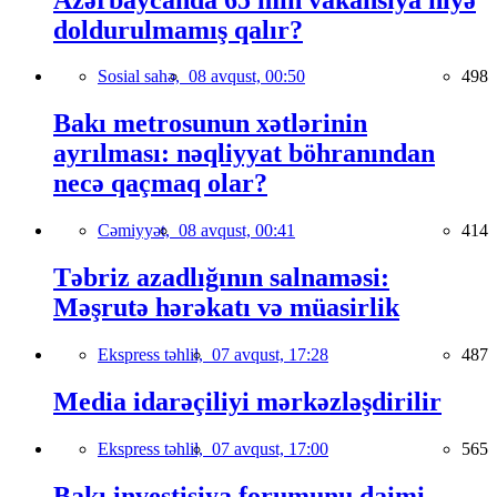
doldurulmamış qalır?
Sosial sahə,
08 avqust, 00:50
498
Bakı metrosunun xətlərinin
ayrılması: nəqliyyat böhranından
necə qaçmaq olar?
Cəmiyyət,
08 avqust, 00:41
414
Təbriz azadlığının salnaməsi:
Məşrutə hərəkatı və müasirlik
Ekspress təhlil,
07 avqust, 17:28
487
Media idarəçiliyi mərkəzləşdirilir
Ekspress təhlil,
07 avqust, 17:00
565
Bakı investisiya forumunu daimi