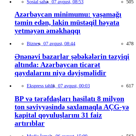
Sosial sahə,
07 avqust, 08:53
505
Azərbaycan minimumu: yaşamağı
təmin edən, lakin müstəqil həyata
yetməyən əməkhaqqı
Biznes,
07 avqust, 08:44
478
Ənənəvi bazarlar şəbəkələrin təzyiqi
altında: Azərbaycan ticarət
qaydalarını niyə dəyişməlidir
Ekspress təhlil,
07 avqust, 00:03
617
BP və tərəfdaşları hasilatı 8 milyon
ton səviyyəsində saxlamaqla AÇG-yə
kapital qoyuluşlarını 31 faiz
artırıblar