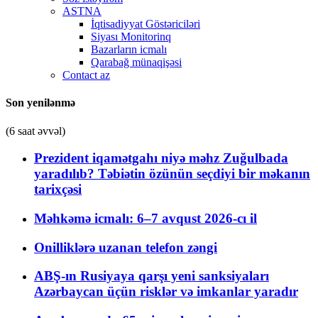
ASTNA
İqtisadiyyat Göstəriciləri
Siyası Monitorinq
Bazarların icmalı
Qarabağ münaqişəsi
Contact az
Son yenilənmə
(6 saat əvvəl)
Prezident iqamətgahı niyə məhz Zuğulbada
yaradılıb? Təbiətin özünün seçdiyi bir məkanın
tarixçəsi
Məhkəmə icmalı: 6–7 avqust 2026-cı il
Onilliklərə uzanan telefon zəngi
ABŞ-ın Rusiyaya qarşı yeni sanksiyaları
Azərbaycan üçün risklər və imkanlar yaradır