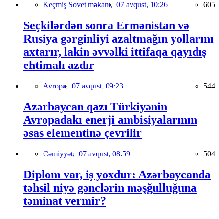
Keçmiş Sovet məkanı,
07 avqust, 10:26
605
Seçkilərdən sonra Ermənistan və
Rusiya gərginliyi azaltmağın yollarını
axtarır, lakin əvvəlki ittifaqa qayıdış
ehtimalı azdır
Avropa,
07 avqust, 09:23
544
Azərbaycan qazı Türkiyənin
Avropadakı enerji ambisiyalarının
əsas elementinə çevrilir
Cəmiyyət,
07 avqust, 08:59
504
Diplom var, iş yoxdur: Azərbaycanda
təhsil niyə gənclərin məşğulluğuna
təminat vermir?