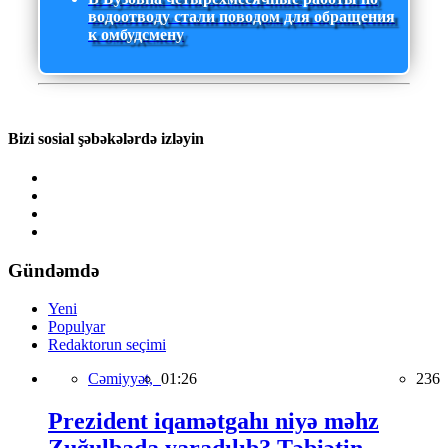
водоотводу стали поводом для обращения
к омбудсмену
Bizi sosial şəbəkələrdə izləyin
Gündəmdə
Yeni
Populyar
Redaktorun seçimi
Cəmiyyət,
01:26
236
Prezident iqamətgahı niyə məhz