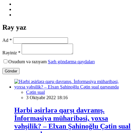
Rəy yaz
Ad *
Rəyiniz *
Oxudum və razıyam
Şərh göndərmə qaydaları
Göndər
Çətin sual
3 Oktyabr 2022 18:16
Hərbi əsirlərə qarşı davranış.
İnformasiya müharibəsi, yoxsa
vəhşilik? – Elxan Şahinoğlu Çətin sual