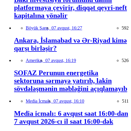
platformaya çevirir, diqqət qeyri-neft
kapitalına yönəlir
Böyük Şərq,
07 avqust, 16:27
592
Ankara, İslamabad və Ər-Riyad kimə
qarşı birləşir?
Amerika,
07 avqust, 16:19
526
SOFAZ Perunun energetika
sektoruna sərmayə yatırıb, lakin
sövdələşmənin məbləğini açıqlamayıb
Media İcmalı,
07 avqust, 16:10
511
Media icmalı: 6 avqust saat 16:00-dan
7 avqust 2026-cı il saat 16:00-dək