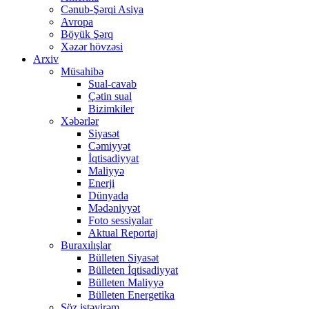
Cənub-Şərqi Asiya
Avropa
Böyük Şərq
Xəzər hövzəsi
Arxiv
Müsahibə
Sual-cavab
Çətin sual
Bizimkiler
Xəbərlər
Siyasət
Cəmiyyət
İqtisadiyyat
Maliyyə
Enerji
Dünyada
Mədəniyyət
Foto sessiyalar
Aktual Reportaj
Buraxılışlar
Bülleten Siyasət
Bülleten İqtisadiyyat
Bülleten Maliyyə
Bülleten Energetika
Söz istəyirəm