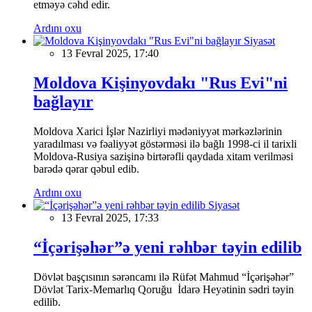
etməyə cəhd edir.
Ardını oxu
Siyasət
13 Fevral 2025, 17:40
Moldova Kişinyovdakı "Rus Evi"ni
bağlayır
Moldova Xarici İşlər Nazirliyi mədəniyyət mərkəzlərinin
yaradılması və fəaliyyət göstərməsi ilə bağlı 1998-ci il tarixli
Moldova-Rusiya sazişinə birtərəfli qaydada xitam verilməsi
barədə qərar qəbul edib.
Ardını oxu
Siyasət
13 Fevral 2025, 17:33
“İçərişəhər”ə yeni rəhbər təyin edilib
Dövlət başçısının sərəncamı ilə Rüfət Mahmud “İçərişəhər”
Dövlət Tarix-Memarlıq Qoruğu İdarə Heyətinin sədri təyin
edilib.