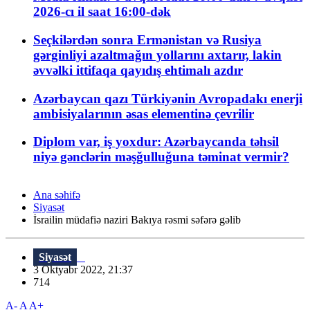
2026-cı il saat 16:00-dək
Seçkilərdən sonra Ermənistan və Rusiya
gərginliyi azaltmağın yollarını axtarır, lakin
əvvəlki ittifaqa qayıdış ehtimalı azdır
Azərbaycan qazı Türkiyənin Avropadakı enerji
ambisiyalarının əsas elementinə çevrilir
Diplom var, iş yoxdur: Azərbaycanda təhsil
niyə gənclərin məşğulluğuna təminat vermir?
Ana səhifə
Siyasət
İsrailin müdafiə naziri Bakıya rəsmi səfərə gəlib
Siyasət
3 Oktyabr 2022, 21:37
714
A-
A
A+