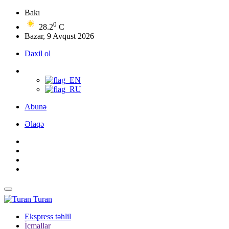
Bakı
0
28.2
C
Bazar, 9 Avqust 2026
Daxil ol
Abunə
Əlaqə
Turan
Ekspress təhlil
İcmallar