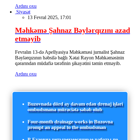
Ardını oxu
Siyasət
13 Fevral 2025, 17:01
Məhkəmə Şahnaz Bəylərqızını azad
etməyib
Fevralın 13-də Apellyasiya Məhkəməsi jurnalist Şahnaz
Bəylərqızının həbsilə bağlı Xətai Rayon Məhkəməsinin
qərarından müdafiə tərəfinin şikayətini təmin etməyib.
Ardını oxu
Buzovnada dörd ay davam edən drenaj işləri
ombudsmana müraciətə səbəb olub
Four-month drainage works in Buzovna
prompt an appeal to the ombudsman
В Бузовна четырехмесячные работы по