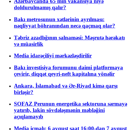
Azərbaycanda 65 min vakansiya niyə
doldurulmamış qalır?
Bakı metrosunun xətlərinin ayrılması:
nəqliyyat böhranından necə qaçmaq olar?
Təbriz azadlığının salnaməsi: Məşrutə hərəkatı
və müasirlik
Media idarəçiliyi mərkəzləşdirilir
Bakı investisiya forumunu daimi platformaya
çevirir, diqqət qeyri-neft kapitalına yönəlir
Ankara, İslamabad və Ər-Riyad kimə qarşı
birləşir?
SOFAZ Perunun energetika sektoruna sərmayə
yatırıb, lakin sövdələşmənin məbləğini
açıqlamayıb
Media icmalı: 6 avqust saat 16:00-dan 7 avqust