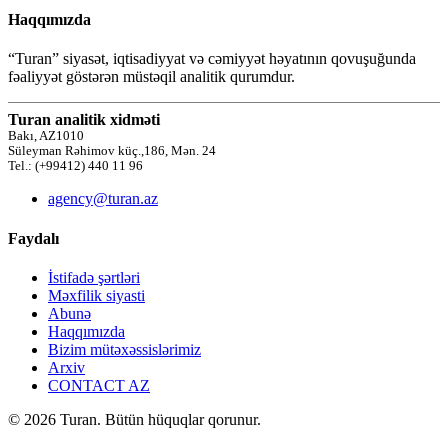
Haqqımızda
“Turan” siyasət, iqtisadiyyat və cəmiyyət həyatının qovuşuğunda
fəaliyyət göstərən müstəqil analitik qurumdur.
Turan analitik xidməti
Bakı, AZ1010
Süleyman Rəhimov küç.,186, Mən. 24
Tel.: (+99412) 440 11 96
agency@turan.az
Faydalı
İstifadə şərtləri
Məxfilik siyasti
Abunə
Haqqımızda
Bizim mütəxəssislərimiz
Arxiv
CONTACT AZ
© 2026 Turan. Bütün hüquqlar qorunur.