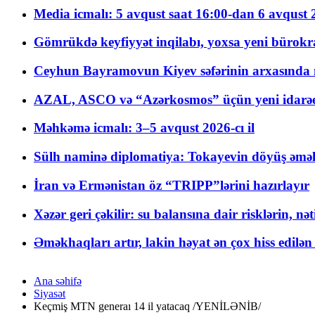
Media icmalı: 5 avqust saat 16:00-dan 6 avqust 2
Gömrükdə keyfiyyət inqilabı, yoxsa yeni bürokr
Ceyhun Bayramovun Kiyev səfərinin arxasında 
AZAL, ASCO və “Azərkosmos” üçün yeni idarəetm
Məhkəmə icmalı: 3–5 avqust 2026-cı il
Sülh naminə diplomatiya: Tokayevin döyüş əməli
İran və Ermənistan öz “TRIPP”lərini hazırlayır
Xəzər geri çəkilir: su balansına dair risklərin, nə
Əməkhaqları artır, lakin həyat ən çox hiss edilən
Ana səhifə
Siyasət
Keçmiş MTN generaı 14 il yatacaq /YENİLƏNİB/