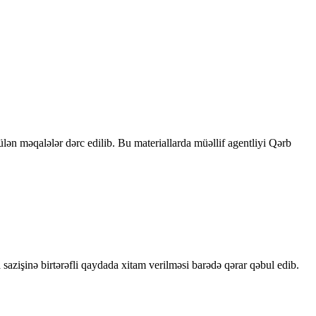
rülən məqalələr dərc edilib. Bu materiallarda müəllif agentliyi Qərb
sazişinə birtərəfli qaydada xitam verilməsi barədə qərar qəbul edib.