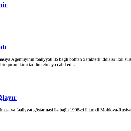
mir
atı
iya Agentliyinin fəaliyyəti ilə bağlı böhtan xarakterli iddialar irəli sü
n bir qurum kimi təqdim etməyə cəhd edir.
ğlayır
ası və fəaliyyət göstərməsi ilə bağlı 1998-ci il tarixli Moldova-Rusiya 