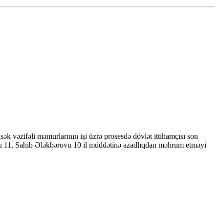
 vəzifəli məmurlarının işi üzrə prosesdə dövlət ittihamçısı son
ovu 11, Sahib Ələkbərovu 10 il müddətinə azadlıqdan məhrum etməyi