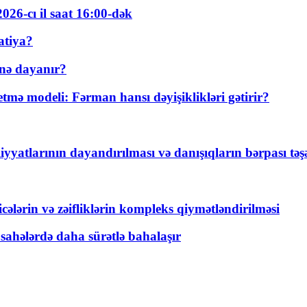
026-cı il saat 16:00-dək
atiya?
nə dayanır?
ə modeli: Fərman hansı dəyişiklikləri gətirir?
yyatlarının dayandırılması və danışıqların bərpası tə
ticələrin və zəifliklərin kompleks qiymətləndirilməsi
 sahələrdə daha sürətlə bahalaşır