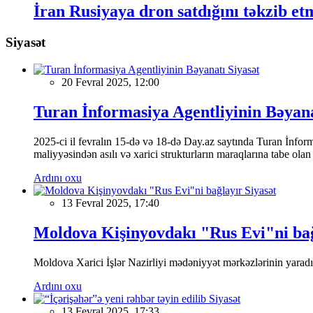
İran Rusiyaya dron satdığını təkzib et
Siyasət
Siyasət
20 Fevral 2025, 12:00
Turan İnformasiya Agentliyinin Bəyan
2025-ci il fevralın 15-də və 18-də Day.az saytında Turan İnformas
maliyyəsindən asılı və xarici strukturların maraqlarına tabe ola
Ardını oxu
Siyasət
13 Fevral 2025, 17:40
Moldova Kişinyovdakı "Rus Evi"ni ba
Moldova Xarici İşlər Nazirliyi mədəniyyət mərkəzlərinin yaradılm
Ardını oxu
Siyasət
13 Fevral 2025, 17:33