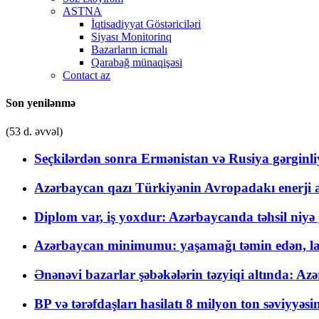
ASTNA
İqtisadiyyat Göstəriciləri
Siyası Monitorinq
Bazarların icmalı
Qarabağ münaqişəsi
Contact az
Son yenilənmə
(53 d. əvvəl)
Seçkilərdən sonra Ermənistan və Rusiya gərginliyi
Azərbaycan qazı Türkiyənin Avropadakı enerji am
Diplom var, iş yoxdur: Azərbaycanda təhsil niyə
Azərbaycan minimumu: yaşamağı təmin edən, la
Ənənəvi bazarlar şəbəkələrin təzyiqi altında: Azə
BP və tərəfdaşları hasilatı 8 milyon ton səviyyəs