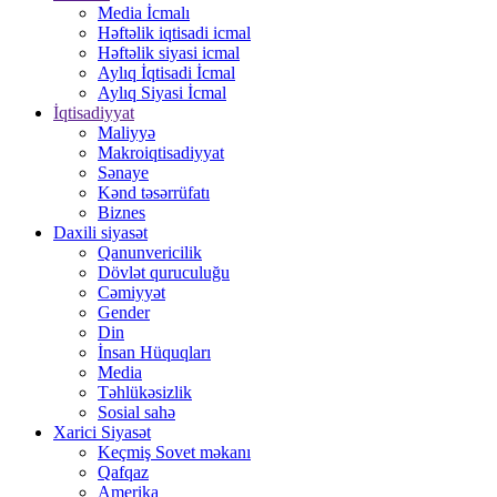
Media İcmalı
Həftəlik iqtisadi icmal
Həftəlik siyasi icmal
Aylıq İqtisadi İcmal
Aylıq Siyasi İcmal
İqtisadiyyat
Maliyyə
Makroiqtisadiyyat
Sənaye
Kənd təsərrüfatı
Biznes
Daxili siyasət
Qanunvericilik
Dövlət quruculuğu
Cəmiyyət
Gender
Din
İnsan Hüquqları
Media
Təhlükəsizlik
Sosial sahə
Xarici Siyasət
Keçmiş Sovet məkanı
Qafqaz
Amerika