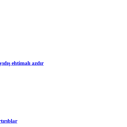
yıdış ehtimalı azdır
tırıblar