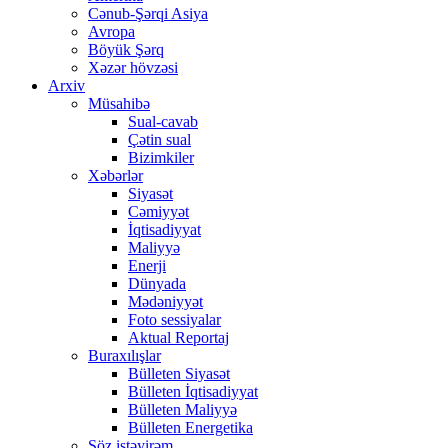
Cənub-Şərqi Asiya
Avropa
Böyük Şərq
Xəzər hövzəsi
Arxiv
Müsahibə
Sual-cavab
Çətin sual
Bizimkiler
Xəbərlər
Siyasət
Cəmiyyət
İqtisadiyyat
Maliyyə
Enerji
Dünyada
Mədəniyyət
Foto sessiyalar
Aktual Reportaj
Buraxılışlar
Bülleten Siyasət
Bülleten İqtisadiyyat
Bülleten Maliyyə
Bülleten Energetika
Söz istəyirəm