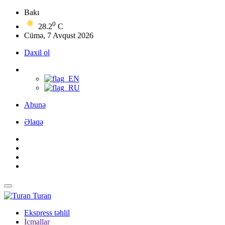
Bakı
0
28.2
C
Cümə, 7 Avqust 2026
Daxil ol
Abunə
Əlaqə
Turan
Ekspress təhlil
İcmallar