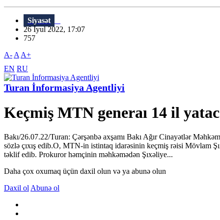
Siyasət
26 İyul 2022, 17:07
757
A-
A
A+
EN
RU
Turan İnformasiya Agentliyi
Keçmiş MTN generaı 14 il yat
Bakı/26.07.22/Turan: Çərşənbə axşamı Bakı Ağır Cinayətlər Məhkəməsi
sözlə çıxış edib.O, MTN-in istintaq idarəsinin keçmiş rəisi Mövlam
təklif edib. Prokuror həmçinin məhkəmədən Şıxəliye...
Daha çox oxumaq üçün daxil olun və ya abunə olun
Daxil ol
Abunə ol