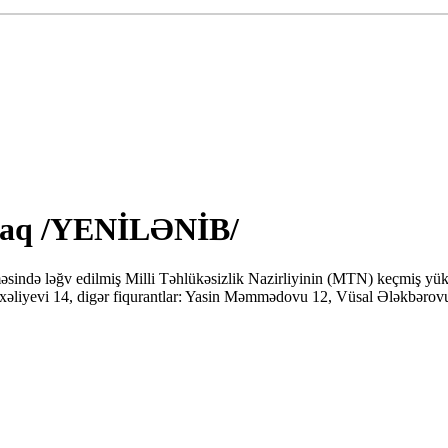
acaq /YENİLƏNİB/
ndə ləğv edilmiş Milli Təhlükəsizlik Nazirliyinin (MTN) keçmiş yüksək
 Şıxəliyevi 14, digər fiqurantlar: Yasin Məmmədovu 12, Vüsal Ələkbər