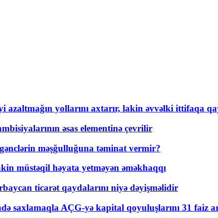
 azaltmağın yollarını axtarır, lakin əvvəlki ittifaqa qa
bisiyalarının əsas elementinə çevrilir
 gənclərin məşğulluğuna təminat vermir?
kin müstəqil həyata yetməyən əməkhaqqı
rbaycan ticarət qaydalarını niyə dəyişməlidir
ində saxlamaqla AÇG-yə kapital qoyuluşlarını 31 faiz ar