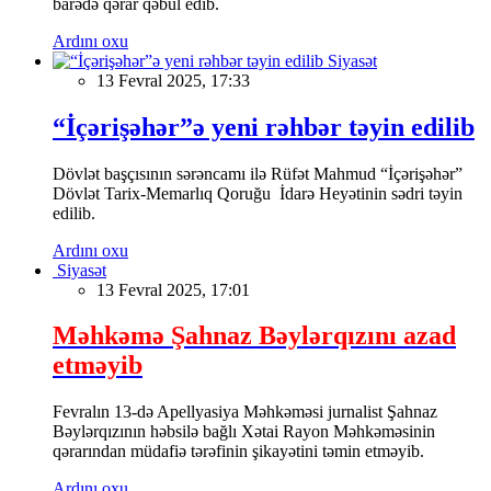
barədə qərar qəbul edib.
Ardını oxu
Siyasət
13 Fevral 2025, 17:33
“İçərişəhər”ə yeni rəhbər təyin edilib
Dövlət başçısının sərəncamı ilə Rüfət Mahmud “İçərişəhər”
Dövlət Tarix-Memarlıq Qoruğu İdarə Heyətinin sədri təyin
edilib.
Ardını oxu
Siyasət
13 Fevral 2025, 17:01
Məhkəmə Şahnaz Bəylərqızını azad
etməyib
Fevralın 13-də Apellyasiya Məhkəməsi jurnalist Şahnaz
Bəylərqızının həbsilə bağlı Xətai Rayon Məhkəməsinin
qərarından müdafiə tərəfinin şikayətini təmin etməyib.
Ardını oxu