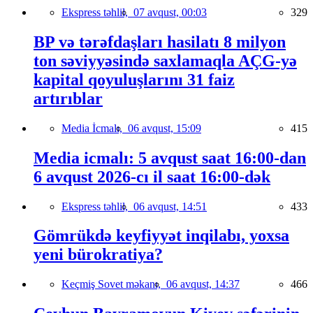
Ekspress təhlil,
07 avqust, 00:03
329
BP və tərəfdaşları hasilatı 8 milyon
ton səviyyəsində saxlamaqla AÇG-yə
kapital qoyuluşlarını 31 faiz
artırıblar
Media İcmalı,
06 avqust, 15:09
415
Media icmalı: 5 avqust saat 16:00-dan
6 avqust 2026-cı il saat 16:00-dək
Ekspress təhlil,
06 avqust, 14:51
433
Gömrükdə keyfiyyət inqilabı, yoxsa
yeni bürokratiya?
Keçmiş Sovet məkanı,
06 avqust, 14:37
466