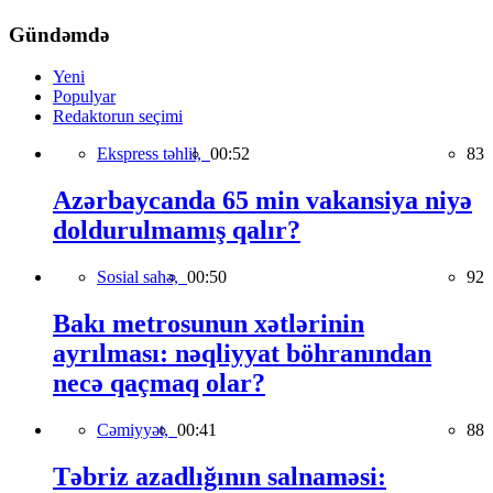
Gündəmdə
Yeni
Populyar
Redaktorun seçimi
Ekspress təhlil,
00:52
83
Azərbaycanda 65 min vakansiya niyə
doldurulmamış qalır?
Sosial sahə,
00:50
92
Bakı metrosunun xətlərinin
ayrılması: nəqliyyat böhranından
necə qaçmaq olar?
Cəmiyyət,
00:41
88
Təbriz azadlığının salnaməsi: