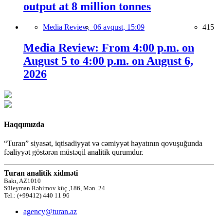
output at 8 million tonnes
Media Review,
06 avqust, 15:09
415
Media Review: From 4:00 p.m. on
August 5 to 4:00 p.m. on August 6,
2026
Haqqımızda
“Turan” siyasət, iqtisadiyyat və cəmiyyət həyatının qovuşuğunda
fəaliyyət göstərən müstəqil analitik qurumdur.
Turan analitik xidməti
Bakı, AZ1010
Süleyman Rəhimov küç.,186, Mən. 24
Tel.: (+99412) 440 11 96
agency@turan.az