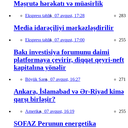
Məşrutə hərəkatı və müasirlik
Ekspress təhlil,
07 avqust, 17:28
283
Media idarəçiliyi mərkəzləşdirilir
Ekspress təhlil,
07 avqust, 17:00
255
Bakı investisiya forumunu daimi
platformaya çevirir, diqqət qeyri-neft
kapitalına yönəlir
Böyük Şərq,
07 avqust, 16:27
271
Ankara, İslamabad və Ər-Riyad kimə
qarşı birləşir?
Amerika,
07 avqust, 16:19
255
SOFAZ Perunun energetika