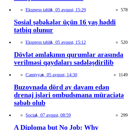
Ekspress təhlil,
05 avqust, 15:29
578
Sosial şəbəkələr üçün 16 yaş həddi
tətbiq olunur
Ekspress təhlil,
05 avqust, 15:12
520
Dövlət əmlakının qurumlar arasında
verilməsi qaydaları sadələşdirilib
Cəmiyyət,
05 avqust, 14:30
1149
Buzovnada dörd ay davam edən
drenaj işləri ombudsmana müraciətə
səbəb olub
Social,
07 avqust, 08:59
299
A Diploma but No Job: Why