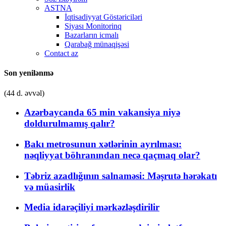
ASTNA
İqtisadiyyat Göstəriciləri
Siyası Monitorinq
Bazarların icmalı
Qarabağ münaqişəsi
Contact az
Son yenilənmə
(44 d. əvvəl)
Azərbaycanda 65 min vakansiya niyə
doldurulmamış qalır?
Bakı metrosunun xətlərinin ayrılması:
nəqliyyat böhranından necə qaçmaq olar?
Təbriz azadlığının salnaməsi: Məşrutə hərəkatı
və müasirlik
Media idarəçiliyi mərkəzləşdirilir