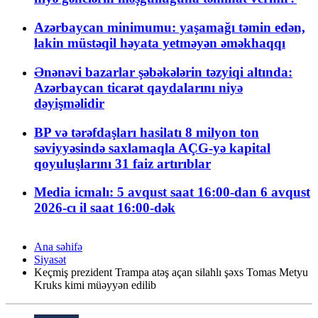
Azərbaycan minimumu: yaşamağı təmin edən,
lakin müstəqil həyata yetməyən əməkhaqqı
Ənənəvi bazarlar şəbəkələrin təzyiqi altında:
Azərbaycan ticarət qaydalarını niyə
dəyişməlidir
BP və tərəfdaşları hasilatı 8 milyon ton
səviyyəsində saxlamaqla AÇG-yə kapital
qoyuluşlarını 31 faiz artırıblar
Media icmalı: 5 avqust saat 16:00-dan 6 avqust
2026-cı il saat 16:00-dək
Ana səhifə
Siyasət
Keçmiş prezident Trampa atəş açan silahlı şəxs Tomas Metyu
Kruks kimi müəyyən edilib