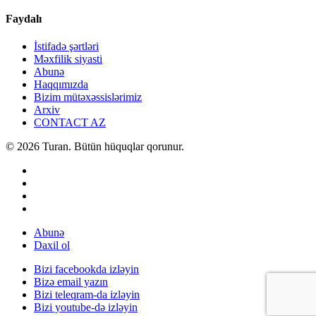
Faydalı
İstifadə şərtləri
Məxfilik siyasti
Abunə
Haqqımızda
Bizim mütəxəssislərimiz
Arxiv
CONTACT AZ
© 2026 Turan. Bütün hüquqlar qorunur.
Abunə
Daxil ol
Bizi facebookda izləyin
Bizə email yazın
Bizi teleqram-da izləyin
Bizi youtube-də izləyin