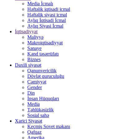
Media İcmalı
Həftəlik iqtisadi icmal
Həftəlik siyasi icmal
Aylıq İqtisadi İcmal
Aylıq Siyasi İcmal
İqtisadiyyat
Maliyyə
Makroiqtisadiyyat
Sənaye
Kənd təsərrüfatı
Biznes
Daxili siyasət
Qanunvericilik
Dövlət quruculuğu
Cəmiyyət
Gender
Din
İnsan Hüquqları
Media
Təhlükəsizlik
Sosial sahə
Xarici Siyasət
Keçmiş Sovet məkanı
Qafqaz
Amerika