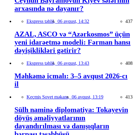
Ceyhun Bayramovun Kiyev səfərinin
arxasında nə dayanır?
Ekspress təhlil,
06 avqust, 14:32
437
AZAL, ASCO və “Azərkosmos” üçün
yeni idarəetmə modeli: Fərman hansı
dəyişiklikləri gətirir?
Ekspress təhlil,
06 avqust, 13:43
408
Məhkəmə icmalı: 3–5 avqust 2026-cı
il
Keçmiş Sovet məkanı,
06 avqust, 13:19
413
Sülh naminə diplomatiya: Tokayevin
döyüş əməliyyatlarının
dayandırılması və danışıqların
bərpası təşəbbüsü