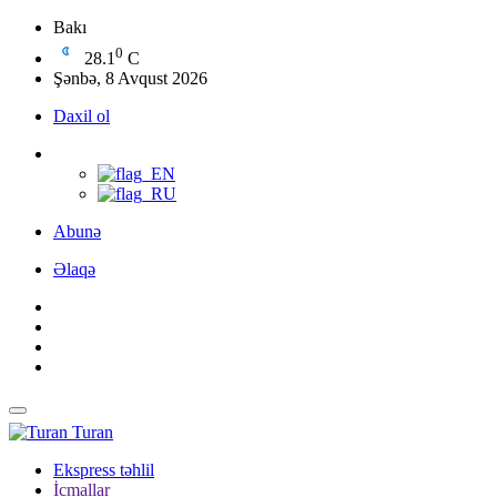
Bakı
0
28.1
C
Şənbə, 8 Avqust 2026
Daxil ol
Abunə
Əlaqə
Turan
Ekspress təhlil
İcmallar