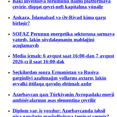
Bakı investisiya forumunu daimi platformaya
çevirir, diqqət qeyri-neft kapitalına yönəlir
Ankara, İslamabad və Ər-Riyad kimə qarşı
birləşir?
SOFAZ Perunun energetika sektoruna sərmayə
yatırıb, lakin sövdələşmənin məbləğini
açıqlamayıb
Media icmalı: 6 avqust saat 16:00-dan 7 avqust
2026-cı il saat 16:00-dək
Seçkilərdən sonra Ermənistan və Rusiya
gərginliyi azaltmağın yollarını axtarır, lakin
əvvəlki ittifaqa qayıdış ehtimalı azdır
Azərbaycan qazı Türkiyənin Avropadakı enerji
ambisiyalarının əsas elementinə çevrilir
Diplom var, iş yoxdur: Azərbaycanda təhsil
niyə gənclərin məşğulluğuna təminat vermir?