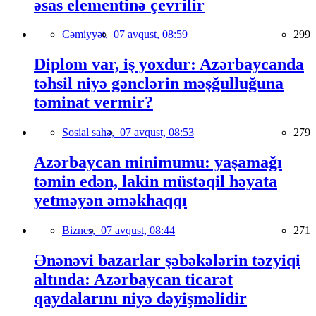
əsas elementinə çevrilir
Cəmiyyət,
07 avqust, 08:59
299
Diplom var, iş yoxdur: Azərbaycanda
təhsil niyə gənclərin məşğulluğuna
təminat vermir?
Sosial sahə,
07 avqust, 08:53
279
Azərbaycan minimumu: yaşamağı
təmin edən, lakin müstəqil həyata
yetməyən əməkhaqqı
Biznes,
07 avqust, 08:44
271
Ənənəvi bazarlar şəbəkələrin təzyiqi
altında: Azərbaycan ticarət
qaydalarını niyə dəyişməlidir