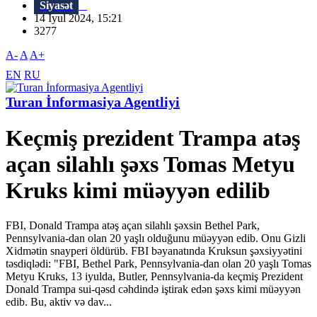
Siyasət
14 İyul 2024, 15:21
3277
A-
A
A+
EN
RU
Turan İnformasiya Agentliyi
Keçmiş prezident Trampa atəş
açan silahlı şəxs Tomas Metyu
Kruks kimi müəyyən edilib
FBI, Donald Trampa atəş açan silahlı şəxsin Bethel Park,
Pennsylvania-dan olan 20 yaşlı olduğunu müəyyən edib. Onu Gizli
Xidmətin snayperi öldürüb. FBI bəyanatında Kruksun şəxsiyyətini
təsdiqlədi: "FBI, Bethel Park, Pennsylvania-dan olan 20 yaşlı Tomas
Metyu Kruks, 13 iyulda, Butler, Pennsylvania-da keçmiş Prezident
Donald Trampa sui-qəsd cəhdində iştirak edən şəxs kimi müəyyən
edib. Bu, aktiv və dav...