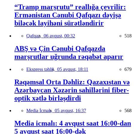
“Tramp marşrutu” reallığa çevrilir:
Ermənistan Cənubi Qafqazı dəyişə
biləcək layihəni sürətləndirir
Qafqaz,
06 avqust, 00:32
518
ABŞ və Çin Cənubi Qafqazda
marşrutlar uğrunda rəqabət aparır
Ekspress təhlil,
05 avqust, 18:11
679
Rəqəmsal Orta Dəhliz: Qazaxıstan və
Azərbaycan Xəzərin sahillərini fiber-
optik xətlə birləşdirdi
Media İcmalı,
05 avqust, 16:37
568
Media icmalı: 4 avqust saat 16:00-dan
5 avqust saat 16:00-dək