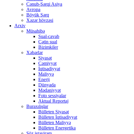
Cənub-Şərqi Asiya
Avropa
Böyük Şərq
Xəzər hövzəsi
Arxiv
Müsahibə
Sual-cavab
Çətin sual
Bizimkiler
Xəbərlər
Siyasət
Cəmiyyət
İqtisadiyyat
Maliyyə
Enerji
Dünyada
Mədəniyyət
Foto sessiyalar
Aktual Reportaj
Buraxılışlar
Bülleten Siyasət
Bülleten İqtisadiyyat
Bülleten Maliyyə
Bülleten Energetika
Söz istəyirəm