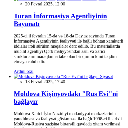
20 Fevral 2025, 12:00
Turan İnformasiya Agentliyinin
Bəyanatı
2025-ci il fevralın 15-də və 18-də Day.az saytında Turan
İnformasiya Agentliyinin fəaliyyəti ilə bağlı böhtan xarakterli
iddialar irəli sürülən məqalələr dərc edilib. Bu materiallarda
müəllif agentliyi Qərb maliyyəsindən asılı və xarici
strukturların maraqlarına tabe olan bir qurum kimi təqdim
etməyə cəhd edir.
Ardını oxu
Siyasət
13 Fevral 2025, 17:40
Moldova Kişinyovdakı "Rus Evi"ni
bağlayır
Moldova Xarici İşlər Nazirliyi mədəniyyət mərkəzlərinin
yaradılması və fəaliyyət göstərməsi ilə bağlı 1998-ci il tarixli
Moldova-Rusiya sazişinə birtərəfli qaydada xitam verilməsi