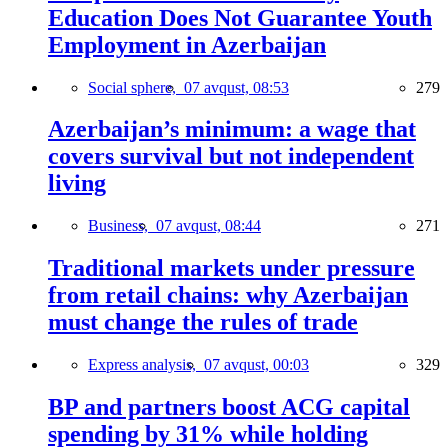
Education Does Not Guarantee Youth
Employment in Azerbaijan
Social sphere,
07 avqust, 08:53
279
Azerbaijan’s minimum: a wage that
covers survival but not independent
living
Business,
07 avqust, 08:44
271
Traditional markets under pressure
from retail chains: why Azerbaijan
must change the rules of trade
Express analysis,
07 avqust, 00:03
329
BP and partners boost ACG capital
spending by 31% while holding