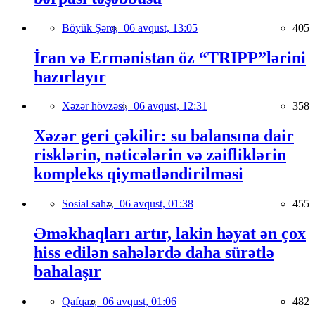
Böyük Şərq,
06 avqust, 13:05
405
İran və Ermənistan öz “TRIPP”lərini
hazırlayır
Xəzər hövzəsi,
06 avqust, 12:31
358
Xəzər geri çəkilir: su balansına dair
risklərin, nəticələrin və zəifliklərin
kompleks qiymətləndirilməsi
Sosial sahə,
06 avqust, 01:38
455
Əməkhaqları artır, lakin həyat ən çox
hiss edilən sahələrdə daha sürətlə
bahalaşır
Qafqaz,
06 avqust, 01:06
482