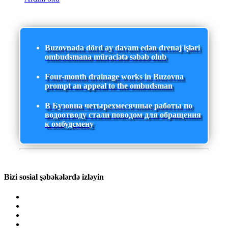
Buzovnada dörd ay davam edən drenaj işləri
ombudsmana müraciətə səbəb olub
Four-month drainage works in Buzovna
prompt an appeal to the ombudsman
В Бузовна четырехмесячные работы по
водоотводу стали поводом для обращения
к омбудсмену
Bizi sosial şəbəkələrdə izləyin