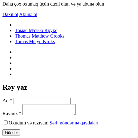
Daha çox oxumaq üçün daxil olun və ya abunə olun
Daxil ol
Abunə ol
Томас Мэтью Крукс
Thomas Matthew Crooks
Tomas Metyu Kruks
Rəy yaz
Ad *
Rəyiniz *
Oxudum və razıyam
Şərh göndərmə qaydaları
Göndər