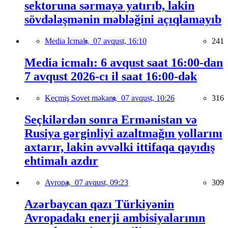
sektoruna sərmayə yatırıb, lakin
sövdələşmənin məbləğini açıqlamayıb
Media İcmalı,
07 avqust, 16:10
241
Media icmalı: 6 avqust saat 16:00-dan
7 avqust 2026-cı il saat 16:00-dək
Keçmiş Sovet məkanı,
07 avqust, 10:26
316
Seçkilərdən sonra Ermənistan və
Rusiya gərginliyi azaltmağın yollarını
axtarır, lakin əvvəlki ittifaqa qayıdış
ehtimalı azdır
Avropa,
07 avqust, 09:23
309
Azərbaycan qazı Türkiyənin
Avropadakı enerji ambisiyalarının