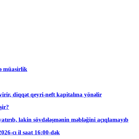
ə müasirlik
rir, diqqət qeyri-neft kapitalına yönəlir
şir?
tırıb, lakin sövdələşmənin məbləğini açıqlamayıb
026-cı il saat 16:00-dək