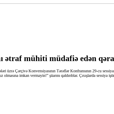
ı ətraf mühiti müdafiə edən qəra
ələri üzrə Çərçivə Konvensiyasının Tərəflər Konfransının 29-cu sessiy
 olmasına imkan verməyin!” şüarını qaldırıblar. Çıxışlarda sessiya iştir