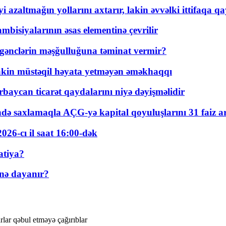
 azaltmağın yollarını axtarır, lakin əvvəlki ittifaqa qa
bisiyalarının əsas elementinə çevrilir
 gənclərin məşğulluğuna təminat vermir?
kin müstəqil həyata yetməyən əməkhaqqı
rbaycan ticarət qaydalarını niyə dəyişməlidir
ində saxlamaqla AÇG-yə kapital qoyuluşlarını 31 faiz ar
026-cı il saat 16:00-dək
atiya?
nə dayanır?
rlar qəbul etməyə çağırıblar