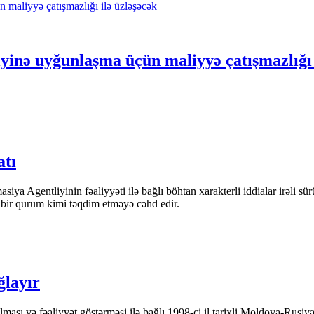
iyinə uyğunlaşma üçün maliyyə çatışmazlığı 
atı
iya Agentliyinin fəaliyyəti ilə bağlı böhtan xarakterli iddialar irəli sü
n bir qurum kimi təqdim etməyə cəhd edir.
ğlayır
ası və fəaliyyət göstərməsi ilə bağlı 1998-ci il tarixli Moldova-Rusiya 