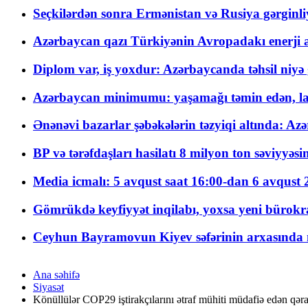
Seçkilərdən sonra Ermənistan və Rusiya gərginliyi
Azərbaycan qazı Türkiyənin Avropadakı enerji am
Diplom var, iş yoxdur: Azərbaycanda təhsil niyə
Azərbaycan minimumu: yaşamağı təmin edən, la
Ənənəvi bazarlar şəbəkələrin təzyiqi altında: Azə
BP və tərəfdaşları hasilatı 8 milyon ton səviyyəs
Media icmalı: 5 avqust saat 16:00-dan 6 avqust 2
Gömrükdə keyfiyyət inqilabı, yoxsa yeni bürokr
Ceyhun Bayramovun Kiyev səfərinin arxasında 
Ana səhifə
Siyasət
Könüllülər COP29 iştirakçılarını ətraf mühiti müdafiə edən qəra