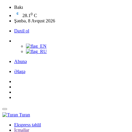
Bakı
0
28.1
C
Şənbə, 8 Avqust 2026
Daxil ol
Abunə
Əlaqə
Turan
Ekspress təhlil
İcmallar