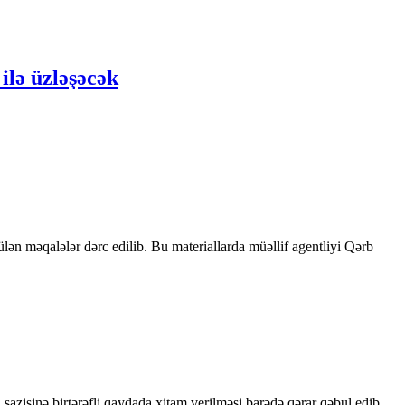
ilə üzləşəcək
rülən məqalələr dərc edilib. Bu materiallarda müəllif agentliyi Qərb
sazişinə birtərəfli qaydada xitam verilməsi barədə qərar qəbul edib.