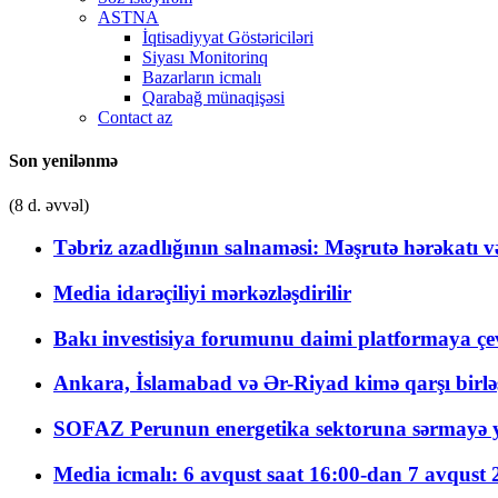
ASTNA
İqtisadiyyat Göstəriciləri
Siyası Monitorinq
Bazarların icmalı
Qarabağ münaqişəsi
Contact az
Son yenilənmə
(8 d. əvvəl)
Təbriz azadlığının salnaməsi: Məşrutə hərəkatı v
Media idarəçiliyi mərkəzləşdirilir
Bakı investisiya forumunu daimi platformaya çevi
Ankara, İslamabad və Ər-Riyad kimə qarşı birlə
SOFAZ Perunun energetika sektoruna sərmayə ya
Media icmalı: 6 avqust saat 16:00-dan 7 avqust 2