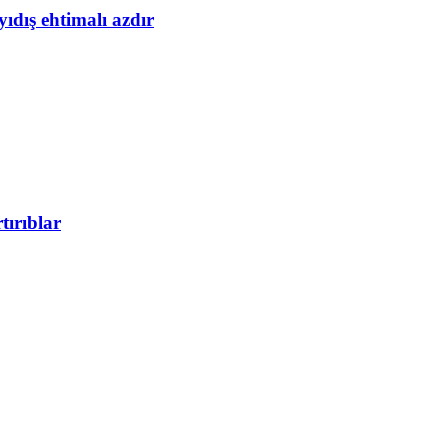
yıdış ehtimalı azdır
tırıblar