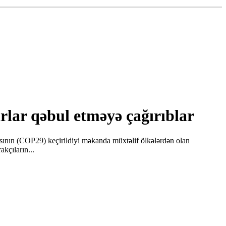
rlar qəbul etməyə çağırıblar
asının (COP29) keçirildiyi məkanda müxtəlif ölkələrdən olan
akçıların...