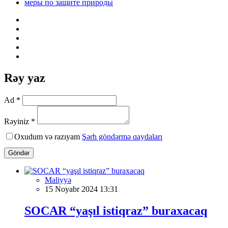
меры по защите природы
Rəy yaz
Ad *
Rəyiniz *
Oxudum və razıyam
Şərh göndərmə qaydaları
Göndər
Maliyyə
15 Noyabr 2024 13:31
SOCAR “yaşıl istiqraz” buraxacaq