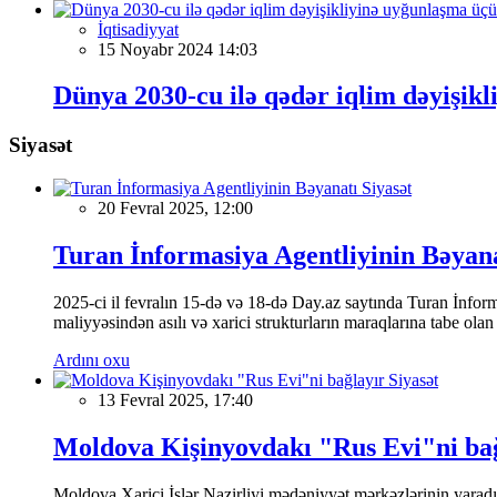
İqtisadiyyat
15 Noyabr 2024 14:03
Dünya 2030-cu ilə qədər iqlim dəyişikl
Siyasət
Siyasət
20 Fevral 2025, 12:00
Turan İnformasiya Agentliyinin Bəyan
2025-ci il fevralın 15-də və 18-də Day.az saytında Turan İnformas
maliyyəsindən asılı və xarici strukturların maraqlarına tabe ola
Ardını oxu
Siyasət
13 Fevral 2025, 17:40
Moldova Kişinyovdakı "Rus Evi"ni ba
Moldova Xarici İşlər Nazirliyi mədəniyyət mərkəzlərinin yaradılm