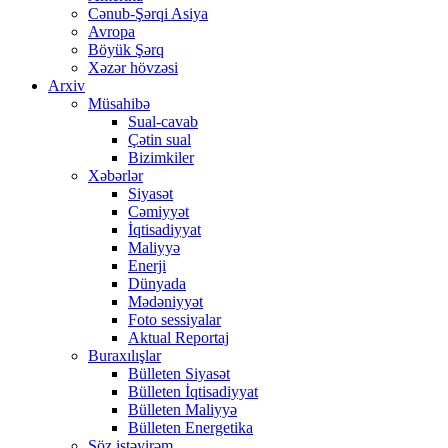
Cənub-Şərqi Asiya
Avropa
Böyük Şərq
Xəzər hövzəsi
Arxiv
Müsahibə
Sual-cavab
Çətin sual
Bizimkiler
Xəbərlər
Siyasət
Cəmiyyət
İqtisadiyyat
Maliyyə
Enerji
Dünyada
Mədəniyyət
Foto sessiyalar
Aktual Reportaj
Buraxılışlar
Bülleten Siyasət
Bülleten İqtisadiyyat
Bülleten Maliyyə
Bülleten Energetika
Söz istəyirəm