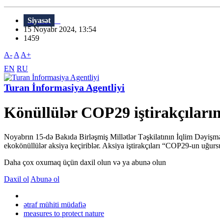
Siyasət
15 Noyabr 2024, 13:54
1459
A-
A
A+
EN
RU
Turan İnformasiya Agentliyi
Könüllülər COP29 iştirakçıların
Noyabrın 15-də Bakıda Birləşmiş Millətlər Təşkilatının İqlim Dəyişm
ekokönüllülər aksiya keçiriblər. Aksiya iştirakçıları “COP29-un uğursuz
Daha çox oxumaq üçün daxil olun və ya abunə olun
Daxil ol
Abunə ol
ətraf mühiti müdafiə
measures to protect nature