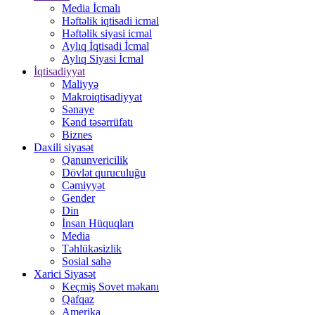
Media İcmalı
Həftəlik iqtisadi icmal
Həftəlik siyasi icmal
Aylıq İqtisadi İcmal
Aylıq Siyasi İcmal
İqtisadiyyat
Maliyyə
Makroiqtisadiyyat
Sənaye
Kənd təsərrüfatı
Biznes
Daxili siyasət
Qanunvericilik
Dövlət quruculuğu
Cəmiyyət
Gender
Din
İnsan Hüquqları
Media
Təhlükəsizlik
Sosial sahə
Xarici Siyasət
Keçmiş Sovet məkanı
Qafqaz
Amerika