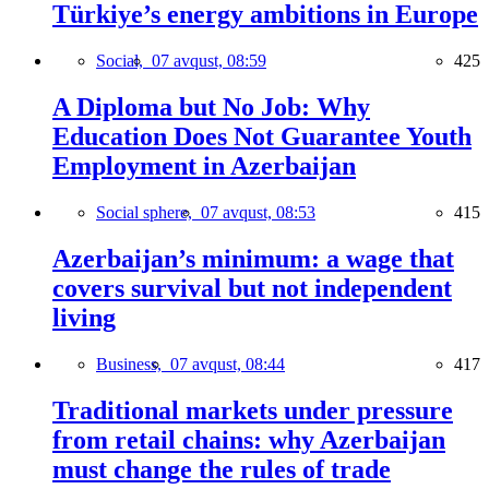
Türkiye’s energy ambitions in Europe
Social,
07 avqust, 08:59
425
A Diploma but No Job: Why
Education Does Not Guarantee Youth
Employment in Azerbaijan
Social sphere,
07 avqust, 08:53
415
Azerbaijan’s minimum: a wage that
covers survival but not independent
living
Business,
07 avqust, 08:44
417
Traditional markets under pressure
from retail chains: why Azerbaijan
must change the rules of trade