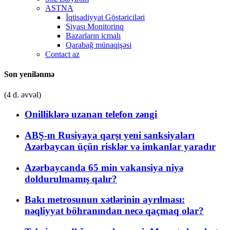
ASTNA
İqtisadiyyat Göstəriciləri
Siyası Monitorinq
Bazarların icmalı
Qarabağ münaqişəsi
Contact az
Son yenilənmə
(4 d. əvvəl)
Onilliklərə uzanan telefon zəngi
ABŞ-ın Rusiyaya qarşı yeni sanksiyaları
Azərbaycan üçün risklər və imkanlar yaradır
Azərbaycanda 65 min vakansiya niyə
doldurulmamış qalır?
Bakı metrosunun xətlərinin ayrılması:
nəqliyyat böhranından necə qaçmaq olar?