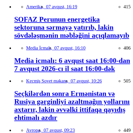
Amerika,
07 avqust, 16:19
415
SOFAZ Perunun energetika
sektoruna sərmayə yatırıb, lakin
sövdələşmənin məbləğini açıqlamayıb
Media İcmalı,
07 avqust, 16:10
406
Media icmalı: 6 avqust saat 16:00-dan
7 avqust 2026-cı il saat 16:00-dək
Keçmiş Sovet məkanı,
07 avqust, 10:26
505
Seçkilərdən sonra Ermənistan və
Rusiya gərginliyi azaltmağın yollarını
axtarır, lakin əvvəlki ittifaqa qayıdış
ehtimalı azdır
Avropa,
07 avqust, 09:23
449