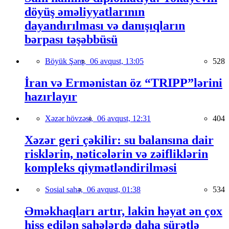
döyüş əməliyyatlarının
dayandırılması və danışıqların
bərpası təşəbbüsü
Böyük Şərq,
06 avqust, 13:05
528
İran və Ermənistan öz “TRIPP”lərini
hazırlayır
Xəzər hövzəsi,
06 avqust, 12:31
404
Xəzər geri çəkilir: su balansına dair
risklərin, nəticələrin və zəifliklərin
kompleks qiymətləndirilməsi
Sosial sahə,
06 avqust, 01:38
534
Əməkhaqları artır, lakin həyat ən çox
hiss edilən sahələrdə daha sürətlə