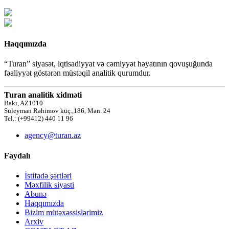
Haqqımızda
“Turan” siyasət, iqtisadiyyat və cəmiyyət həyatının qovuşuğunda
fəaliyyət göstərən müstəqil analitik qurumdur.
Turan analitik xidməti
Bakı, AZ1010
Süleyman Rəhimov küç.,186, Mən. 24
Tel.: (+99412) 440 11 96
agency@turan.az
Faydalı
İstifadə şərtləri
Məxfilik siyasti
Abunə
Haqqımızda
Bizim mütəxəssislərimiz
Arxiv