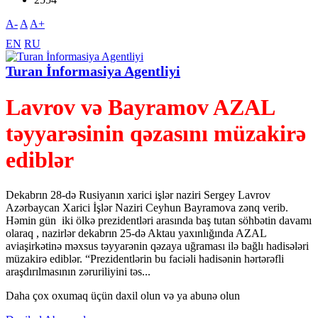
A-
A
A+
EN
RU
Turan İnformasiya Agentliyi
Lavrov və Bayramov AZAL
təyyarəsinin qəzasını müzakirə
ediblər
Dekabrın 28-də Rusiyanın xarici işlər naziri Sergey Lavrov
Azərbaycan Xarici İşlər Naziri Ceyhun Bayramova zənq verib.
Həmin gün iki ölkə prezidentləri arasında baş tutan söhbətin davamı
olaraq , nazirlər dekabrın 25-də Aktau yaxınlığında AZAL
aviaşirkətinə məxsus təyyarənin qəzaya uğraması ilə bağlı hadisələri
müzakirə ediblər. “Prezidentlərin bu faciəli hadisənin hərtərəfli
araşdırılmasının zəruriliyini təs...
Daha çox oxumaq üçün daxil olun və ya abunə olun