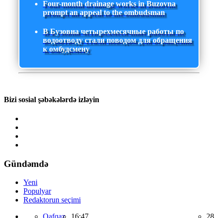
Four-month drainage works in Buzovna
prompt an appeal to the ombudsman
В Бузовна четырехмесячные работы по
водоотводу стали поводом для обращения
к омбудсмену
Bizi sosial şəbəkələrdə izləyin
Gündəmdə
Yeni
Populyar
Redaktorun seçimi
Qafqaz,
16:47
28