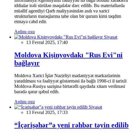
İnformasiya Agentliyinin fəaliyyəti ilə bağlı böhtan xarakterli
iddialar irəli sürülən məqalələr dərc edilib. Bu materiallarda
müəllif agentliyi Qərb maliyyəsindən asılı və xarici
strukturların maraqlarına tabe olan bir qurum kimi təqdim
etməyə cəhd edir.
Ardını oxu
Siyasət
13 Fevral 2025, 17:40
Moldova Kişinyovdakı "Rus Evi"ni
bağlayır
Moldova Xarici İşlər Nazirliyi mədəniyyət mərkəzlərinin
yaradılması və fəaliyyət göstərməsi ilə bağlı 1998-ci il tarixli
Moldova-Rusiya sazişinə birtərəfli qaydada xitam verilməsi
barədə qərar qəbul edib.
Ardını oxu
Siyasət
13 Fevral 2025, 17:33
“İçərişəhər”ə yeni rəhbər təyin edilib