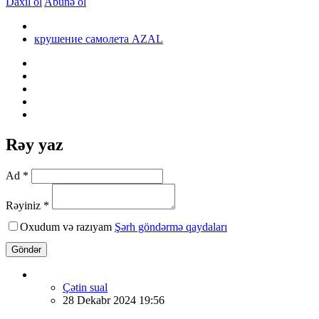
Daxil ol
Abunə ol
крушение самолета AZAL
Rəy yaz
Ad *
Rəyiniz *
Oxudum və razıyam
Şərh göndərmə qaydaları
Göndər
Çətin sual
28 Dekabr 2024 19:56