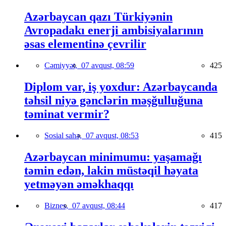
Azərbaycan qazı Türkiyənin
Avropadakı enerji ambisiyalarının
əsas elementinə çevrilir
Cəmiyyət,
07 avqust, 08:59
425
Diplom var, iş yoxdur: Azərbaycanda
təhsil niyə gənclərin məşğulluğuna
təminat vermir?
Sosial sahə,
07 avqust, 08:53
415
Azərbaycan minimumu: yaşamağı
təmin edən, lakin müstəqil həyata
yetməyən əməkhaqqı
Biznes,
07 avqust, 08:44
417