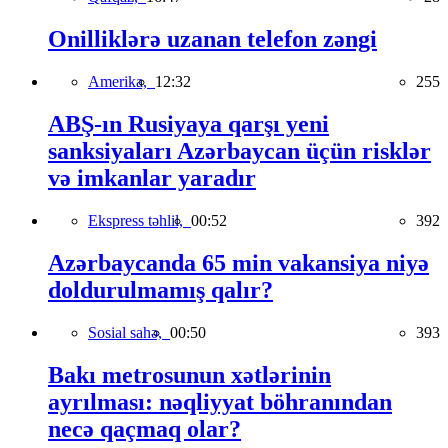
Onilliklərə uzanan telefon zəngi
Amerika,
12:32
255
ABŞ-ın Rusiyaya qarşı yeni
sanksiyaları Azərbaycan üçün risklər
və imkanlar yaradır
Ekspress təhlil,
00:52
392
Azərbaycanda 65 min vakansiya niyə
doldurulmamış qalır?
Sosial sahə,
00:50
393
Bakı metrosunun xətlərinin
ayrılması: nəqliyyat böhranından
necə qaçmaq olar?