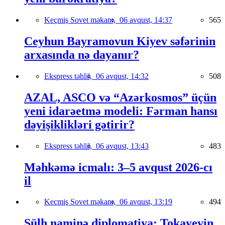
Keçmiş Sovet məkanı,
06 avqust, 14:37
565
Ceyhun Bayramovun Kiyev səfərinin
arxasında nə dayanır?
Ekspress təhlil,
06 avqust, 14:32
508
AZAL, ASCO və “Azərkosmos” üçün
yeni idarəetmə modeli: Fərman hansı
dəyişiklikləri gətirir?
Ekspress təhlil,
06 avqust, 13:43
483
Məhkəmə icmalı: 3–5 avqust 2026-cı
il
Keçmiş Sovet məkanı,
06 avqust, 13:19
494
Sülh naminə diplomatiya: Tokayevin