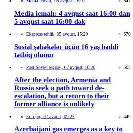
Media İcmalı,
05 avqust, 16:37
647
Media icmalı: 4 avqust saat 16:00-dan
5 avqust saat 16:00-dək
Ekspress təhlil,
05 avqust, 15:29
670
Sosial şəbəkələr üçün 16 yaş həddi
tətbiq olunur
Post-Soviet region,
07 avqust, 10:26
505
After the election, Armenia and
Russia seek a path toward de-
escalation, but a return to their
former alliance is unlikely
Europe,
07 avqust, 09:23
449
Azerbaijani gas emerges as a key to