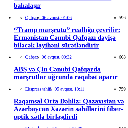
bahalaşır
Qafqaz,
06 avqust, 01:06
596
“Tramp marşrutu” reallığa çevrilir:
Ermənistan Cənubi Qafqazı dəyişə
biləcək layihəni sürətləndirir
Qafqaz,
06 avqust, 00:32
608
ABŞ və Çin Cənubi Qafqazda
marşrutlar uğrunda rəqabət aparır
Ekspress təhlil,
05 avqust, 18:11
759
Rəqəmsal Orta Dəhliz: Qazaxıstan və
Azərbaycan Xəzərin sahillərini fiber-
optik xətlə birləşdirdi