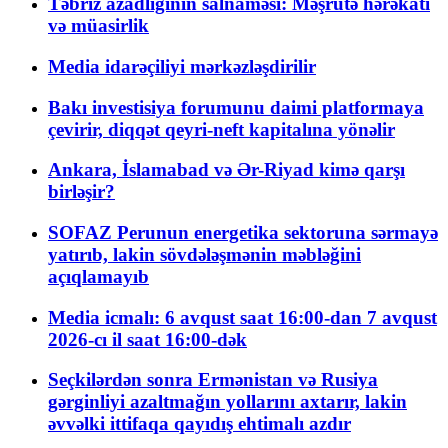
Təbriz azadlığının salnaməsi: Məşrutə hərəkatı
və müasirlik
Media idarəçiliyi mərkəzləşdirilir
Bakı investisiya forumunu daimi platformaya
çevirir, diqqət qeyri-neft kapitalına yönəlir
Ankara, İslamabad və Ər-Riyad kimə qarşı
birləşir?
SOFAZ Perunun energetika sektoruna sərmayə
yatırıb, lakin sövdələşmənin məbləğini
açıqlamayıb
Media icmalı: 6 avqust saat 16:00-dan 7 avqust
2026-cı il saat 16:00-dək
Seçkilərdən sonra Ermənistan və Rusiya
gərginliyi azaltmağın yollarını axtarır, lakin
əvvəlki ittifaqa qayıdış ehtimalı azdır