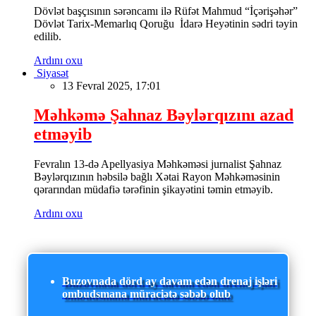
Dövlət başçısının sərəncamı ilə Rüfət Mahmud “İçərişəhər”
Dövlət Tarix-Memarlıq Qoruğu İdarə Heyətinin sədri təyin
edilib.
Ardını oxu
Siyasət
13 Fevral 2025, 17:01
Məhkəmə Şahnaz Bəylərqızını azad
etməyib
Fevralın 13-də Apellyasiya Məhkəməsi jurnalist Şahnaz
Bəylərqızının həbsilə bağlı Xətai Rayon Məhkəməsinin
qərarından müdafiə tərəfinin şikayətini təmin etməyib.
Ardını oxu
Buzovnada dörd ay davam edən drenaj işləri
ombudsmana müraciətə səbəb olub