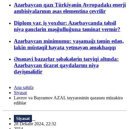
Azərbaycan qazı Türkiyənin Avropadakı enerji
ambisiyalarının əsas elementinə çevrilir
Diplom var, iş yoxdur: Azərbaycanda təhsil
niyə gənclərin məşğulluğuna təminat vermir?
Azərbaycan minimumu: yaşamağı təmin edən,
lakin müstəqil həyata yetməyən əməkhaqqı
Ənənəvi bazarlar şəbəkələrin təzyiqi altında:
Azərbaycan ticarət qaydalarını niyə
dəyişməlidir
Ana səhifə
Siyasət
Lavrov və Bayramov AZAL təyyarəsinin qəzasını müzakirə
ediblər
Siyasət
28 Dekabr 2024, 22:32
2554