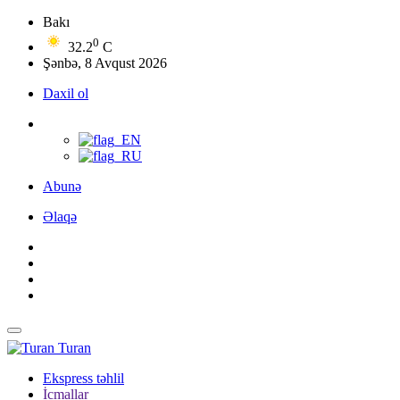
Bakı
0
32.2
C
Şənbə, 8 Avqust 2026
Daxil ol
Abunə
Əlaqə
Turan
Ekspress təhlil
İcmallar