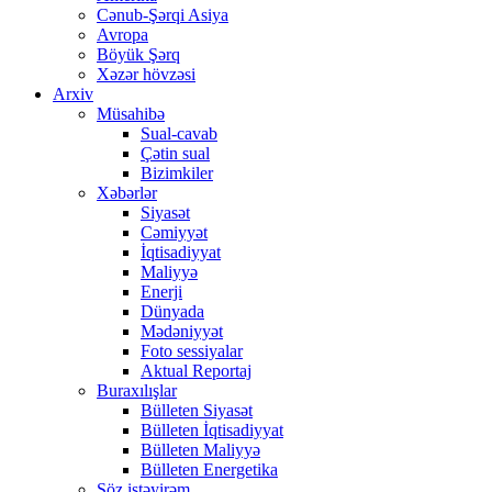
Cənub-Şərqi Asiya
Avropa
Böyük Şərq
Xəzər hövzəsi
Arxiv
Müsahibə
Sual-cavab
Çətin sual
Bizimkiler
Xəbərlər
Siyasət
Cəmiyyət
İqtisadiyyat
Maliyyə
Enerji
Dünyada
Mədəniyyət
Foto sessiyalar
Aktual Reportaj
Buraxılışlar
Bülleten Siyasət
Bülleten İqtisadiyyat
Bülleten Maliyyə
Bülleten Energetika
Söz istəyirəm