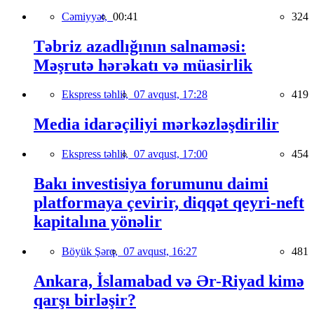
Cəmiyyət,
00:41
324
Təbriz azadlığının salnaməsi:
Məşrutə hərəkatı və müasirlik
Ekspress təhlil,
07 avqust, 17:28
419
Media idarəçiliyi mərkəzləşdirilir
Ekspress təhlil,
07 avqust, 17:00
454
Bakı investisiya forumunu daimi
platformaya çevirir, diqqət qeyri-neft
kapitalına yönəlir
Böyük Şərq,
07 avqust, 16:27
481
Ankara, İslamabad və Ər-Riyad kimə
qarşı birləşir?