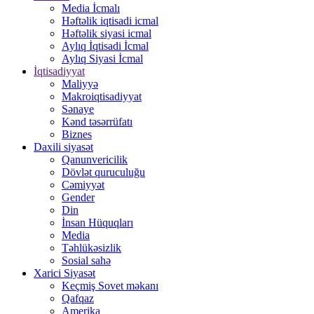
Media İcmalı
Həftəlik iqtisadi icmal
Həftəlik siyasi icmal
Aylıq İqtisadi İcmal
Aylıq Siyasi İcmal
İqtisadiyyat
Maliyyə
Makroiqtisadiyyat
Sənaye
Kənd təsərrüfatı
Biznes
Daxili siyasət
Qanunvericilik
Dövlət quruculuğu
Cəmiyyət
Gender
Din
İnsan Hüquqları
Media
Təhlükəsizlik
Sosial sahə
Xarici Siyasət
Keçmiş Sovet məkanı
Qafqaz
Amerika