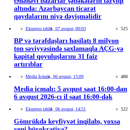
Ənənəvi bazarlar şəbəkələrin təzyiqi
altında: Azərbaycan ticarət
qaydalarını niyə dəyişməlidir
Ekspress təhlil,
07 avqust, 00:03
525
BP və tərəfdaşları hasilatı 8 milyon
ton səviyyəsində saxlamaqla AÇG-yə
kapital qoyuluşlarını 31 faiz
artırıblar
Media İcmalı,
06 avqust, 15:09
488
Media icmalı: 5 avqust saat 16:00-dan
6 avqust 2026-cı il saat 16:00-dək
Ekspress təhlil,
06 avqust, 14:51
522
Gömrükdə keyfiyyət inqilabı, yoxsa
yeni bürokratiya?