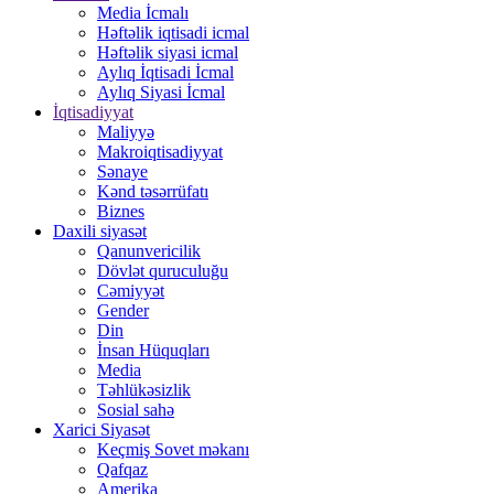
Media İcmalı
Həftəlik iqtisadi icmal
Həftəlik siyasi icmal
Aylıq İqtisadi İcmal
Aylıq Siyasi İcmal
İqtisadiyyat
Maliyyə
Makroiqtisadiyyat
Sənaye
Kənd təsərrüfatı
Biznes
Daxili siyasət
Qanunvericilik
Dövlət quruculuğu
Cəmiyyət
Gender
Din
İnsan Hüquqları
Media
Təhlükəsizlik
Sosial sahə
Xarici Siyasət
Keçmiş Sovet məkanı
Qafqaz
Amerika