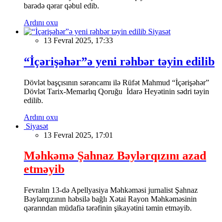
barədə qərar qəbul edib.
Ardını oxu
Siyasət
13 Fevral 2025, 17:33
“İçərişəhər”ə yeni rəhbər təyin edilib
Dövlət başçısının sərəncamı ilə Rüfət Mahmud “İçərişəhər”
Dövlət Tarix-Memarlıq Qoruğu İdarə Heyətinin sədri təyin
edilib.
Ardını oxu
Siyasət
13 Fevral 2025, 17:01
Məhkəmə Şahnaz Bəylərqızını azad
etməyib
Fevralın 13-də Apellyasiya Məhkəməsi jurnalist Şahnaz
Bəylərqızının həbsilə bağlı Xətai Rayon Məhkəməsinin
qərarından müdafiə tərəfinin şikayətini təmin etməyib.