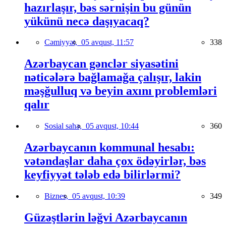
hazırlaşır, bəs sərnişin bu günün
yükünü necə daşıyacaq?
Cəmiyyət,
05 avqust, 11:57
338
Azərbaycan gənclər siyasətini
nəticələrə bağlamağa çalışır, lakin
məşğulluq və beyin axını problemləri
qalır
Sosial sahə,
05 avqust, 10:44
360
Azərbaycanın kommunal hesabı:
vətəndaşlar daha çox ödəyirlər, bəs
keyfiyyət tələb edə bilirlərmi?
Biznes,
05 avqust, 10:39
349
Güzəştlərin ləğvi Azərbaycanın