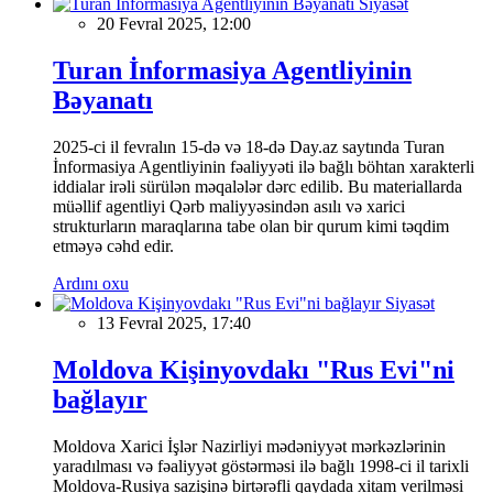
Siyasət
20 Fevral 2025, 12:00
Turan İnformasiya Agentliyinin
Bəyanatı
2025-ci il fevralın 15-də və 18-də Day.az saytında Turan
İnformasiya Agentliyinin fəaliyyəti ilə bağlı böhtan xarakterli
iddialar irəli sürülən məqalələr dərc edilib. Bu materiallarda
müəllif agentliyi Qərb maliyyəsindən asılı və xarici
strukturların maraqlarına tabe olan bir qurum kimi təqdim
etməyə cəhd edir.
Ardını oxu
Siyasət
13 Fevral 2025, 17:40
Moldova Kişinyovdakı "Rus Evi"ni
bağlayır
Moldova Xarici İşlər Nazirliyi mədəniyyət mərkəzlərinin
yaradılması və fəaliyyət göstərməsi ilə bağlı 1998-ci il tarixli
Moldova-Rusiya sazişinə birtərəfli qaydada xitam verilməsi