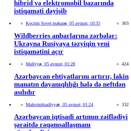
hibrid və elektromobil bazarında
istiqaməti dəyişib
Keçmiş Sovet məkanı,
05 avqust, 10:35
303
Wildberries anbarlarına zərbələr:
Ukrayna Rusiyaya təzyiqin yeni
istiqamətini açır
Maliyyə,
05 avqust, 01:28
424
Azərbaycan ehtiyatlarını artırır, lakin
manatın dayanıqlılığı hələ də neftdən
asılıdır
Makroiqtisadiyyat,
05 avqust, 01:24
332
Azərbaycan iqtisadi artımın zəiflədiyi
şəraitdə rəqəmsallaşmanı