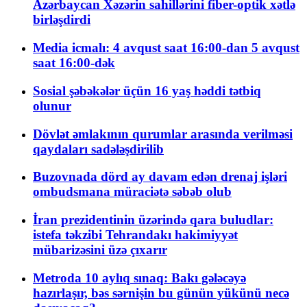
Azərbaycan Xəzərin sahillərini fiber-optik xətlə
birləşdirdi
Media icmalı: 4 avqust saat 16:00-dan 5 avqust
saat 16:00-dək
Sosial şəbəkələr üçün 16 yaş həddi tətbiq
olunur
Dövlət əmlakının qurumlar arasında verilməsi
qaydaları sadələşdirilib
Buzovnada dörd ay davam edən drenaj işləri
ombudsmana müraciətə səbəb olub
İran prezidentinin üzərində qara buludlar:
istefa təkzibi Tehrandakı hakimiyyət
mübarizəsini üzə çıxarır
Metroda 10 aylıq sınaq: Bakı gələcəyə
hazırlaşır, bəs sərnişin bu günün yükünü necə