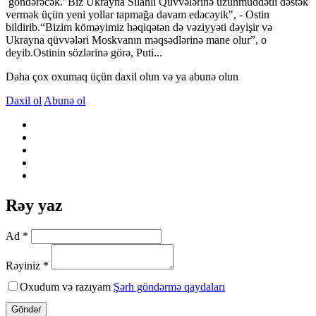
göndərəcək."Biz Ukrayna Silahlı Qüvvələrinə uzunmüddətli dəstək
vermək üçün yeni yollar tapmağa davam edəcəyik", - Ostin
bildirib.“Bizim köməyimiz həqiqətən də vəziyyəti dəyişir və
Ukrayna qüvvələri Moskvanın məqsədlərinə mane olur”, o
deyib.Ostinin sözlərinə görə, Puti...
Daha çox oxumaq üçün daxil olun və ya abunə olun
Daxil ol
Abunə ol
Rəy yaz
Ad *
Rəyiniz *
Oxudum və razıyam
Şərh göndərmə qaydaları
Göndər