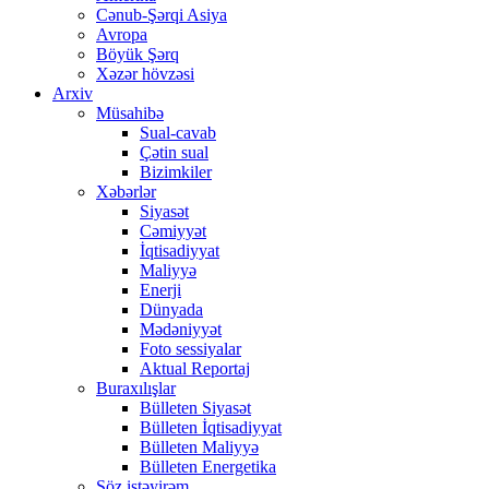
Cənub-Şərqi Asiya
Avropa
Böyük Şərq
Xəzər hövzəsi
Arxiv
Müsahibə
Sual-cavab
Çətin sual
Bizimkiler
Xəbərlər
Siyasət
Cəmiyyət
İqtisadiyyat
Maliyyə
Enerji
Dünyada
Mədəniyyət
Foto sessiyalar
Aktual Reportaj
Buraxılışlar
Bülleten Siyasət
Bülleten İqtisadiyyat
Bülleten Maliyyə
Bülleten Energetika
Söz istəyirəm