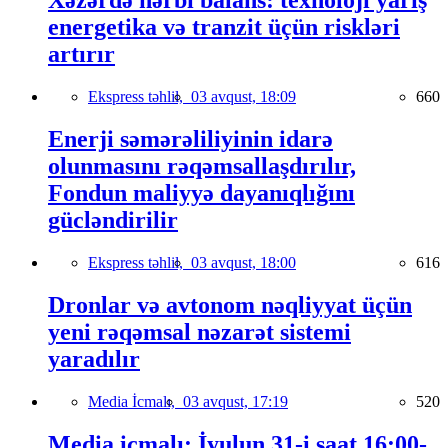
Xəzərdə hərbi balans: texnoloji yarış
energetika və tranzit üçün riskləri
artırır
Ekspress təhlil,
03 avqust, 18:09
660
Enerji səmərəliliyinin idarə
olunmasını rəqəmsallaşdırılır,
Fondun maliyyə dayanıqlığını
gücləndirilir
Ekspress təhlil,
03 avqust, 18:00
616
Dronlar və avtonom nəqliyyat üçün
yeni rəqəmsal nəzarət sistemi
yaradılır
Media İcmalı,
03 avqust, 17:19
520
Media icmalı: İyulun 31-i saat 16:00-