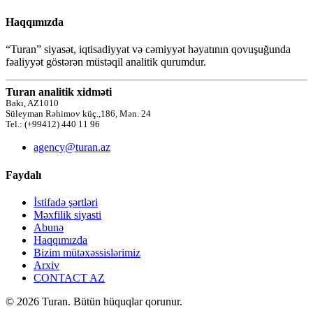
Haqqımızda
“Turan” siyasət, iqtisadiyyat və cəmiyyət həyatının qovuşuğunda
fəaliyyət göstərən müstəqil analitik qurumdur.
Turan analitik xidməti
Bakı, AZ1010
Süleyman Rəhimov küç.,186, Mən. 24
Tel.: (+99412) 440 11 96
agency@turan.az
Faydalı
İstifadə şərtləri
Məxfilik siyasti
Abunə
Haqqımızda
Bizim mütəxəssislərimiz
Arxiv
CONTACT AZ
© 2026 Turan. Bütün hüquqlar qorunur.