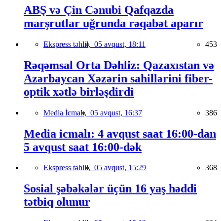
ABŞ və Çin Cənubi Qafqazda
marşrutlar uğrunda rəqabət aparır
Ekspress təhlil,
05 avqust, 18:11
453
Rəqəmsal Orta Dəhliz: Qazaxıstan və
Azərbaycan Xəzərin sahillərini fiber-
optik xətlə birləşdirdi
Media İcmalı,
05 avqust, 16:37
386
Media icmalı: 4 avqust saat 16:00-dan
5 avqust saat 16:00-dək
Ekspress təhlil,
05 avqust, 15:29
368
Sosial şəbəkələr üçün 16 yaş həddi
tətbiq olunur