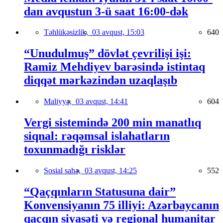
dan avqustun 3-ü saat 16:00-dək
Təhlükəsizlik,
03 avqust, 15:03
640
“Unudulmuş” dövlət çevrilişi işi:
Ramiz Mehdiyev barəsində istintaq
diqqət mərkəzindən uzaqlaşıb
Maliyyə,
03 avqust, 14:41
604
Vergi sistemində 200 min manatlıq
siqnal: rəqəmsal islahatların
toxunmadığı risklər
Sosial sahə,
03 avqust, 14:25
552
“Qaçqınların Statusuna dair”
Konvensiyanın 75 illiyi: Azərbaycanın
qaçqın siyasəti və regional humanitar