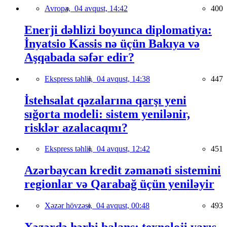
Avropa,
04 avqust, 14:42
400
Enerji dəhlizi boyunca diplomatiya:
İnyatsio Kassis nə üçün Bakıya və
Aşqabada səfər edir?
Ekspress təhlil,
04 avqust, 14:38
447
İstehsalat qəzalarına qarşı yeni
sığorta modeli: sistem yenilənir,
risklər azalacaqmı?
Ekspress təhlil,
04 avqust, 12:42
451
Azərbaycan kredit zəmanəti sistemini
regionlar və Qarabağ üçün yeniləyir
Xəzər hövzəsi,
04 avqust, 00:48
493