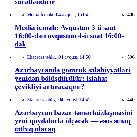
sürətləndirir
Media İcmalı,
04 avqust, 16:04
406
Media icmalı: Avqustun 3-ü saat
16:00-dan avqustun 4-ü saat 16:00-
dək
Ekspress təhlil,
04 avqust, 14:50
506
Azərbaycanda gömrük səlahiyyətləri
yenidən bölüşdürülür: islahat
çevikliyi artıracaqmı?
Ekspress təhlil,
04 avqust, 14:45
440
Azərbaycan bazar təmərküzləşməsini
yeni qaydalarla ölçəcək — əsas sınaq
tətbiq olacaq