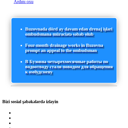
Ardını oxu
Buzovnada dörd ay davam edən drenaj işləri
ombudsmana müraciətə səbəb olub
Four-month drainage works in Buzovna
prompt an appeal to the ombudsman
В Бузовна четырехмесячные работы по
водоотводу стали поводом для обращения
к омбудсмену
Bizi sosial şəbəkələrdə izləyin