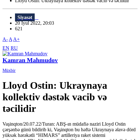
Lloyd Ostin: Ukraynaya kollektiv dəstək vacib və təcilidir
Siyasət
20 İyul 2022, 20:03
621
A-
A
A+
EN
RU
Kamran Mahmudov
Müxbir
Lloyd Ostin: Ukraynaya
kollektiv dəstək vacib və
təcilidir
Vaşinqton/20.07.22/Turan: ABŞ-ın müdafiə naziri Lloyd Ostin
çərşənbə günü bildirib ki, Vaşinqton bu həftə Ukraynaya əlavə dörd
yüksək hərəkətli “HIMARS” artilleriya raket sistemi