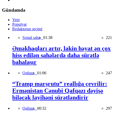
Gündəmdə
Yeni
Populyar
Redaktorun seçimi
Sosial sahə,
01:38
221
Əməkhaqları artır, lakin həyat ən çox
hiss edilən sahələrdə daha sürətlə
bahalaşır
Qafqaz,
01:06
247
“Tramp marşrutu” reallığa çevrilir:
Ermənistan Cənubi Qafqazı dəyişə
biləcək layihəni sürətləndirir
Qafqaz,
00:32
297