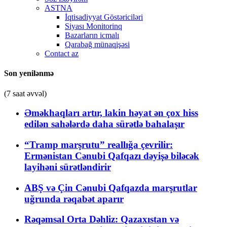
ASTNA
İqtisadiyyat Göstəriciləri
Siyası Monitorinq
Bazarların icmalı
Qarabağ münaqişəsi
Contact az
Son yenilənmə
(7 saat əvvəl)
Əməkhaqları artır, lakin həyat ən çox hiss
edilən sahələrdə daha sürətlə bahalaşır
“Tramp marşrutu” reallığa çevrilir:
Ermənistan Cənubi Qafqazı dəyişə biləcək
layihəni sürətləndirir
ABŞ və Çin Cənubi Qafqazda marşrutlar
uğrunda rəqabət aparır
Rəqəmsal Orta Dəhliz: Qazaxıstan və