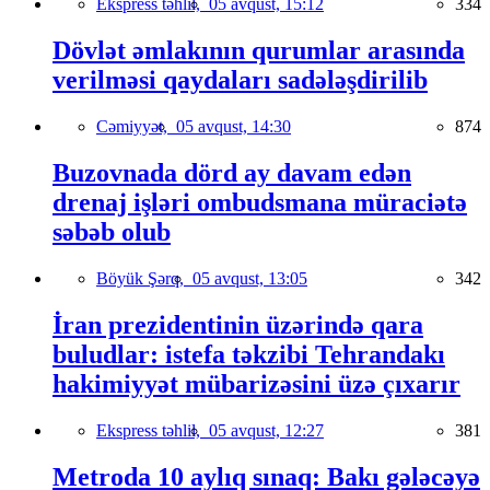
Ekspress təhlil,
05 avqust, 15:12
334
Dövlət əmlakının qurumlar arasında
verilməsi qaydaları sadələşdirilib
Cəmiyyət,
05 avqust, 14:30
874
Buzovnada dörd ay davam edən
drenaj işləri ombudsmana müraciətə
səbəb olub
Böyük Şərq,
05 avqust, 13:05
342
İran prezidentinin üzərində qara
buludlar: istefa təkzibi Tehrandakı
hakimiyyət mübarizəsini üzə çıxarır
Ekspress təhlil,
05 avqust, 12:27
381
Metroda 10 aylıq sınaq: Bakı gələcəyə