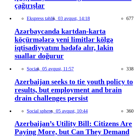
çağırışlar
Ekspress təhlil,
03 avqust, 14:18
677
Azərbaycanda kartdan-karta
köçürmələrə yeni limitlər kölgə
iqtisadiyyatını hədəfə alır, lakin
suallar doğurur
Social,
05 avqust, 11:57
338
Azerbaijan seeks to tie youth policy to
results, but employment and brain
drain challenges persist
Social sphere,
05 avqust, 10:44
360
Azerbaijan’s Utility Bill: Citizens Are
Paying More, but Can They Demand