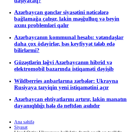
daşıyacaq?
Azərbaycan gənclər siyasətini nəticələrə
bağlamağa çalışır, lakin məşğulluq və beyin
axını problemləri qalır
Azərbaycanın kommunal hesabı: vətəndaşlar
daha çox ödəyirlər, bəs keyfiyyət tələb edə
bilirlərmi?
Güzəştlərin ləğvi Azərbaycanın hibrid və
elektromobil bazarında istiqaməti dəyişib
Wildberries anbarlarına zərbələr: Ukrayna
Rusiyaya təzyiqin yeni istiqamətini açır
Azərbaycan ehtiyatlarını artırır, lakin manatın
dayanıqlılığı hələ də neftdən asılıdır
Ana səhifə
Siyasət