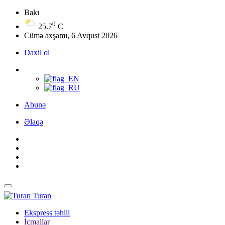
Bakı
0
25.7
C
Cümə axşamı, 6 Avqust 2026
Daxil ol
Abunə
Əlaqə
Turan
Ekspress təhlil
İcmallar