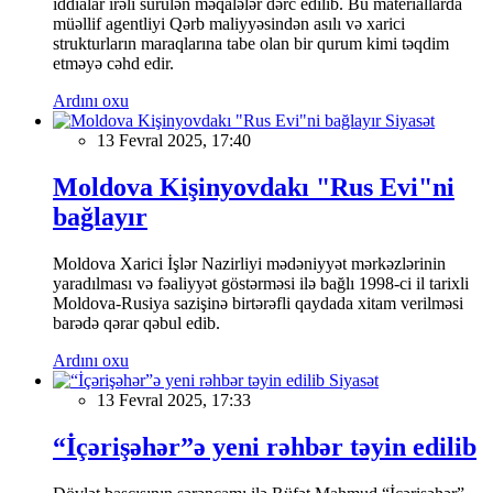
iddialar irəli sürülən məqalələr dərc edilib. Bu materiallarda
müəllif agentliyi Qərb maliyyəsindən asılı və xarici
strukturların maraqlarına tabe olan bir qurum kimi təqdim
etməyə cəhd edir.
Ardını oxu
Siyasət
13 Fevral 2025, 17:40
Moldova Kişinyovdakı "Rus Evi"ni
bağlayır
Moldova Xarici İşlər Nazirliyi mədəniyyət mərkəzlərinin
yaradılması və fəaliyyət göstərməsi ilə bağlı 1998-ci il tarixli
Moldova-Rusiya sazişinə birtərəfli qaydada xitam verilməsi
barədə qərar qəbul edib.
Ardını oxu
Siyasət
13 Fevral 2025, 17:33
“İçərişəhər”ə yeni rəhbər təyin edilib