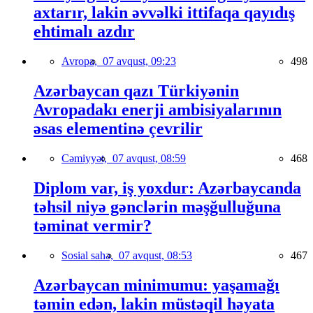
axtarır, lakin əvvəlki ittifaqa qayıdış
ehtimalı azdır
Avropa,
07 avqust, 09:23
498
Azərbaycan qazı Türkiyənin
Avropadakı enerji ambisiyalarının
əsas elementinə çevrilir
Cəmiyyət,
07 avqust, 08:59
468
Diplom var, iş yoxdur: Azərbaycanda
təhsil niyə gənclərin məşğulluğuna
təminat vermir?
Sosial sahə,
07 avqust, 08:53
467
Azərbaycan minimumu: yaşamağı
təmin edən, lakin müstəqil həyata