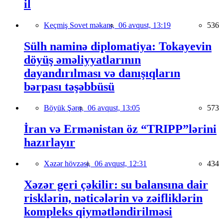
il
Keçmiş Sovet məkanı,
06 avqust, 13:19
536
Sülh naminə diplomatiya: Tokayevin
döyüş əməliyyatlarının
dayandırılması və danışıqların
bərpası təşəbbüsü
Böyük Şərq,
06 avqust, 13:05
573
İran və Ermənistan öz “TRIPP”lərini
hazırlayır
Xəzər hövzəsi,
06 avqust, 12:31
434
Xəzər geri çəkilir: su balansına dair
risklərin, nəticələrin və zəifliklərin
kompleks qiymətləndirilməsi