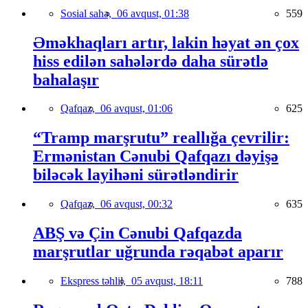
Sosial sahə,
06 avqust, 01:38
559
Əməkhaqları artır, lakin həyat ən çox
hiss edilən sahələrdə daha sürətlə
bahalaşır
Qafqaz,
06 avqust, 01:06
625
“Tramp marşrutu” reallığa çevrilir:
Ermənistan Cənubi Qafqazı dəyişə
biləcək layihəni sürətləndirir
Qafqaz,
06 avqust, 00:32
635
ABŞ və Çin Cənubi Qafqazda
marşrutlar uğrunda rəqabət aparır
Ekspress təhlil,
05 avqust, 18:11
788