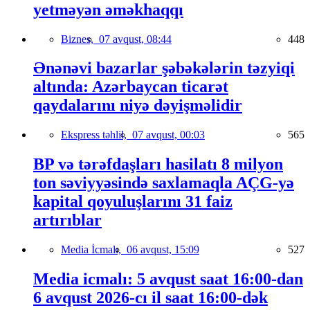
yetməyən əməkhaqqı
Biznes,
07 avqust, 08:44
448
Ənənəvi bazarlar şəbəkələrin təzyiqi
altında: Azərbaycan ticarət
qaydalarını niyə dəyişməlidir
Ekspress təhlil,
07 avqust, 00:03
565
BP və tərəfdaşları hasilatı 8 milyon
ton səviyyəsində saxlamaqla AÇG-yə
kapital qoyuluşlarını 31 faiz
artırıblar
Media İcmalı,
06 avqust, 15:09
527
Media icmalı: 5 avqust saat 16:00-dan
6 avqust 2026-cı il saat 16:00-dək