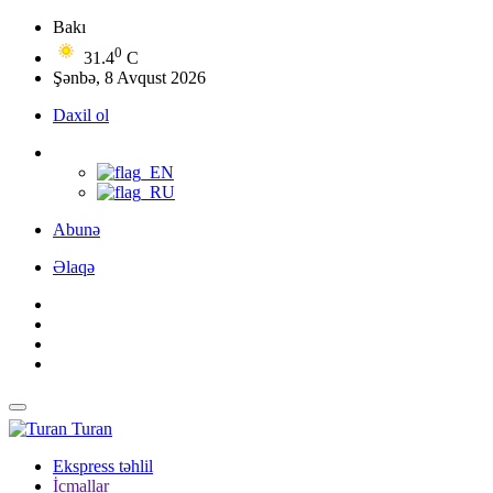
Bakı
0
31.4
C
Şənbə, 8 Avqust 2026
Daxil ol
Abunə
Əlaqə
Turan
Ekspress təhlil
İcmallar