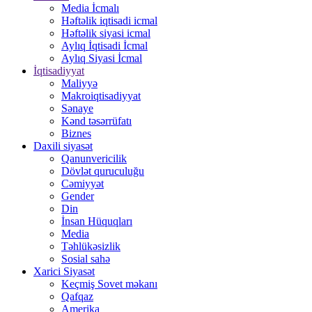
Media İcmalı
Həftəlik iqtisadi icmal
Həftəlik siyasi icmal
Aylıq İqtisadi İcmal
Aylıq Siyasi İcmal
İqtisadiyyat
Maliyyə
Makroiqtisadiyyat
Sənaye
Kənd təsərrüfatı
Biznes
Daxili siyasət
Qanunvericilik
Dövlət quruculuğu
Cəmiyyət
Gender
Din
İnsan Hüquqları
Media
Təhlükəsizlik
Sosial sahə
Xarici Siyasət
Keçmiş Sovet məkanı
Qafqaz
Amerika