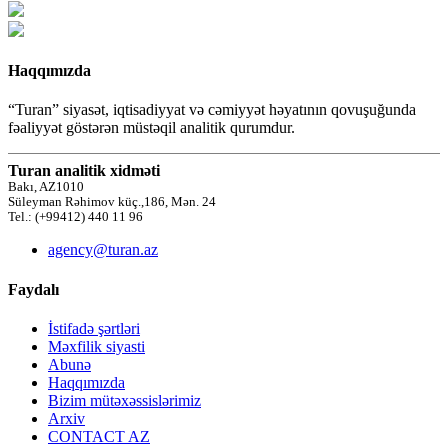
Haqqımızda
“Turan” siyasət, iqtisadiyyat və cəmiyyət həyatının qovuşuğunda
fəaliyyət göstərən müstəqil analitik qurumdur.
Turan analitik xidməti
Bakı, AZ1010
Süleyman Rəhimov küç.,186, Mən. 24
Tel.: (+99412) 440 11 96
agency@turan.az
Faydalı
İstifadə şərtləri
Məxfilik siyasti
Abunə
Haqqımızda
Bizim mütəxəssislərimiz
Arxiv
CONTACT AZ