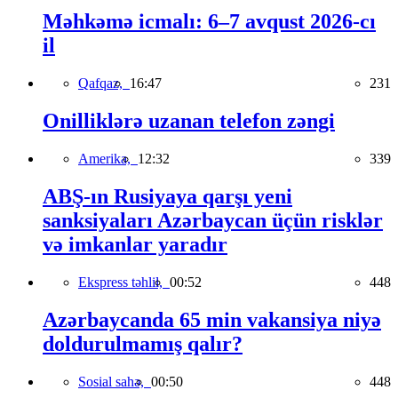
Məhkəmə icmalı: 6–7 avqust 2026-cı
il
Qafqaz,
16:47
231
Onilliklərə uzanan telefon zəngi
Amerika,
12:32
339
ABŞ-ın Rusiyaya qarşı yeni
sanksiyaları Azərbaycan üçün risklər
və imkanlar yaradır
Ekspress təhlil,
00:52
448
Azərbaycanda 65 min vakansiya niyə
doldurulmamış qalır?
Sosial sahə,
00:50
448