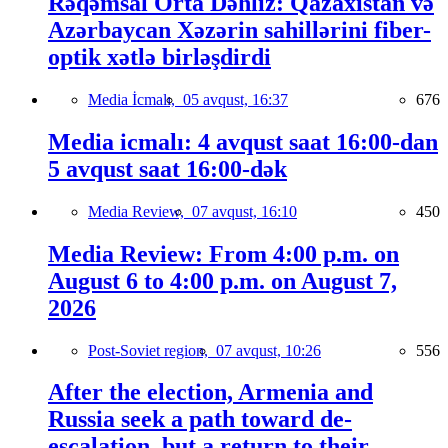
Rəqəmsal Orta Dəhliz: Qazaxıstan və
Azərbaycan Xəzərin sahillərini fiber-
optik xətlə birləşdirdi
Media İcmalı,
05 avqust, 16:37
676
Media icmalı: 4 avqust saat 16:00-dan
5 avqust saat 16:00-dək
Media Review,
07 avqust, 16:10
450
Media Review: From 4:00 p.m. on
August 6 to 4:00 p.m. on August 7,
2026
Post-Soviet region,
07 avqust, 10:26
556
After the election, Armenia and
Russia seek a path toward de-
escalation, but a return to their