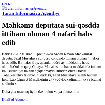
EN
RU
Turan İnformasiya Agentliyi
Məhkəmə deputata sui-qəsddə
ittiham olunan 4 nəfəri həbs
edib
Bakı/05.04.23/Turan: Aprelin 4-də Səbail Rayon Məhkəməsi
deputat Fazil Mustafaya sui-qəsd cəhdində ittiham olunan 4 nəfəri
həbs edib. Bir nəfər 3 ay, qalanları dörd ay müddətinə həbs
olunub.Onlara qarşı Cinayət Məcəlləsinin hansı maddələrilə ittiham
irəli sürüldüyü hələlik açıqlanmayıb.Bundan öncə Dövlət
Təhlükəsizliyi Xidməti bildirib ki, Fazil Mustafaya silahlı hücum
faktı üzrə Cinayət Məcəlləsinin 277 (dövlət xadiminin və ya ictimai
xadimin xi...
Daha çox oxumaq üçün daxil olun və ya abunə olun
Daxil ol
Abunə ol