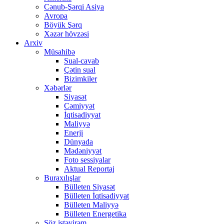
Cənub-Şərqi Asiya
Avropa
Böyük Şərq
Xəzər hövzəsi
Arxiv
Müsahibə
Sual-cavab
Çətin sual
Bizimkiler
Xəbərlər
Siyasət
Cəmiyyət
İqtisadiyyat
Maliyyə
Enerji
Dünyada
Mədəniyyət
Foto sessiyalar
Aktual Reportaj
Buraxılışlar
Bülleten Siyasət
Bülleten İqtisadiyyat
Bülleten Maliyyə
Bülleten Energetika
Söz istəyirəm