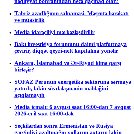
nəqliyyat böhranından necə qaçmaq olar?
Təbriz azadlığının salnaməsi: Məşrutə hərəkatı
və müasirlik
Media idarəçiliyi mərkəzləşdirilir
Bakı investisiya forumunu daimi platformaya
çevirir, diqqət qeyri-neft kapitalına yönəlir
Ankara, İslamabad və Ər-Riyad kimə qarşı
birləşir?
SOFAZ Perunun energetika sektoruna sərmayə
yatırıb, lakin sövdələşmənin məbləğini
açıqlamayıb
Media icmalı: 6 avqust saat 16:00-dan 7 avqust
2026-cı il saat 16:00-dək
Seçkilərdən sonra Ermənistan və Rusiya
gərginliyi azaltmağın yollarını axtarır, lakin