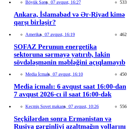
Böyük Şərq,
07 avqust, 16:27
533
Ankara, İslamabad və Ər-Riyad kimə
qarşı birləşir?
Amerika,
07 avqust, 16:19
462
SOFAZ Perunun energetika
sektoruna sərmayə yatırıb, lakin
sövdələşmənin məbləğini açıqlamayıb
Media İcmalı,
07 avqust, 16:10
450
Media icmalı: 6 avqust saat 16:00-dan
7 avqust 2026-cı il saat 16:00-dək
Keçmiş Sovet məkanı,
07 avqust, 10:26
556
Seçkilərdən sonra Ermənistan və
Rusiya gərginliyi azaltmağın yollarını