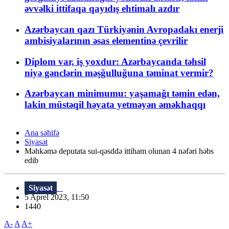
əvvəlki ittifaqa qayıdış ehtimalı azdır
Azərbaycan qazı Türkiyənin Avropadakı enerji
ambisiyalarının əsas elementinə çevrilir
Diplom var, iş yoxdur: Azərbaycanda təhsil
niyə gənclərin məşğulluğuna təminat vermir?
Azərbaycan minimumu: yaşamağı təmin edən,
lakin müstəqil həyata yetməyən əməkhaqqı
Ana səhifə
Siyasət
Məhkəmə deputata sui-qəsddə ittiham olunan 4 nəfəri həbs
edib
Siyasət
5 Aprel 2023, 11:50
1440
A-
A
A+