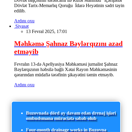
Dövlət başçısının sərəncamı ilə Rüfət Mahmud “İçərişəhər”
Dövlət Tarix-Memarlıq Qoruğu İdarə Heyətinin sədri təyin
edilib.
Ardını oxu
Siyasət
13 Fevral 2025, 17:01
Məhkəmə Şahnaz Bəylərqızını azad
etməyib
Fevralın 13-də Apellyasiya Məhkəməsi jurnalist Şahnaz
Bəylərqızının həbsilə bağlı Xətai Rayon Məhkəməsinin
qərarından müdafiə tərəfinin şikayətini təmin etməyib.
Ardını oxu
Buzovnada dörd ay davam edən drenaj işləri
ombudsmana müraciətə səbəb olub
Four-month drainage works in Buzovna