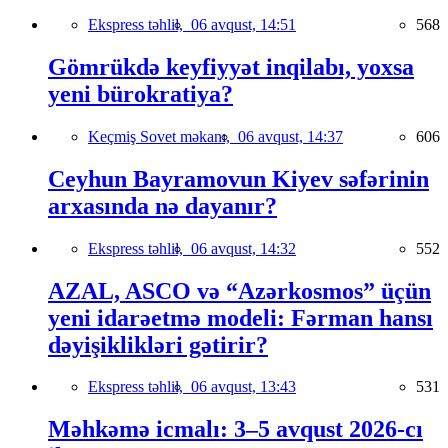
Ekspress təhlil,
06 avqust, 14:51
568
Gömrükdə keyfiyyət inqilabı, yoxsa
yeni bürokratiya?
Keçmiş Sovet məkanı,
06 avqust, 14:37
606
Ceyhun Bayramovun Kiyev səfərinin
arxasında nə dayanır?
Ekspress təhlil,
06 avqust, 14:32
552
AZAL, ASCO və “Azərkosmos” üçün
yeni idarəetmə modeli: Fərman hansı
dəyişiklikləri gətirir?
Ekspress təhlil,
06 avqust, 13:43
531
Məhkəmə icmalı: 3–5 avqust 2026-cı