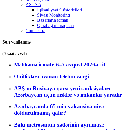
ASTNA
İqtisadiyyat Göstəriciləri
Siyası Monitorinq
Bazarların icmalı
Qarabağ münaqişəsi
Contact az
Son yenilənmə
(5 saat əvvəl)
Məhkəmə icmalı: 6–7 avqust 2026-cı il
Onilliklərə uzanan telefon zəngi
ABŞ-ın Rusiyaya qarşı yeni sanksiyaları
Azərbaycan üçün risklər və imkanlar yaradır
Azərbaycanda 65 min vakansiya niyə
doldurulmamış qalır?
Bakı metrosunun xətlərinin ayrılması: