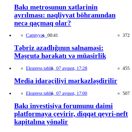
Bakı metrosunun xətlərinin
ayrılması: nəqliyyat böhranından
necə qaçmaq olar?
Cəmiyyət,
00:41
372
Təbriz azadlığının salnaməsi:
Məşrutə hərəkatı və müasirlik
Ekspress təhlil,
07 avqust, 17:28
455
Media idarəçiliyi mərkəzləşdirilir
Ekspress təhlil,
07 avqust, 17:00
507
Bakı investisiya forumunu daimi
platformaya çevirir, diqqət qeyri-neft
kapitalına yönəlir