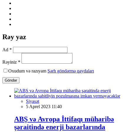
Rəy yaz
Ad *
Rəyiniz *
Oxudum və razıyam
Şərh göndərmə qaydaları
Göndər
Siyasət
5 Aprel 2023 11:40
ABŞ və Avropa İttifaqı müharibə
şəraitində enerji bazarlarında