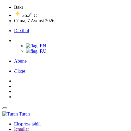
Bakı
0
26.2
C
Cümə, 7 Avqust 2026
Daxil ol
Abunə
Əlaqə
Turan
Ekspress təhlil
İcmallar