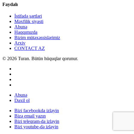
Faydalı
İstifadə şərtləri
Məxfilik siyasti
Abunə
Haqqımızda
Bizim mütəxəssislərimiz
Arxiv
CONTACT AZ
© 2026 Turan. Bütün hüquqlar qorunur.
Abunə
Daxil ol
Bizi facebookda izləyin
Bizə email yazın
Bizi teleqram-da izləyin
Bizi youtube-də izləyin