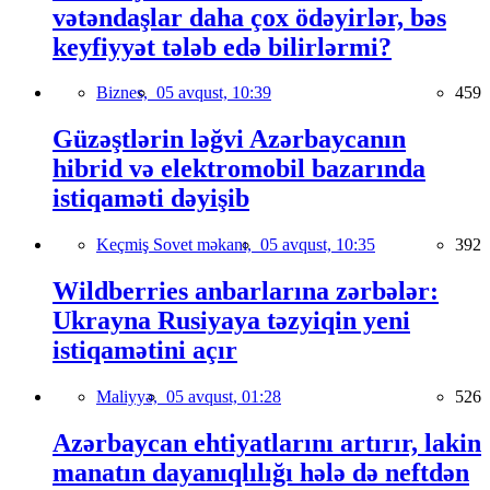
vətəndaşlar daha çox ödəyirlər, bəs
keyfiyyət tələb edə bilirlərmi?
Biznes,
05 avqust, 10:39
459
Güzəştlərin ləğvi Azərbaycanın
hibrid və elektromobil bazarında
istiqaməti dəyişib
Keçmiş Sovet məkanı,
05 avqust, 10:35
392
Wildberries anbarlarına zərbələr:
Ukrayna Rusiyaya təzyiqin yeni
istiqamətini açır
Maliyyə,
05 avqust, 01:28
526
Azərbaycan ehtiyatlarını artırır, lakin
manatın dayanıqlılığı hələ də neftdən