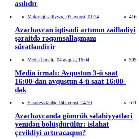
asılıdır
Makroiqtisadiyyat,
05 avqust, 01:24
416
Azərbaycan iqtisadi artımın zəiflədiyi
şəraitdə rəqəmsallaşmanı
sürətləndirir
Media İcmalı,
04 avqust, 16:04
505
Media icmalı: Avqustun 3-ü saat
16:00-dan avqustun 4-ü saat 16:00-
dək
Ekspress təhlil,
04 avqust, 14:50
611
Azərbaycanda gömrük səlahiyyətləri
yenidən bölüşdürülür: islahat
çevikliyi artıracaqmı?