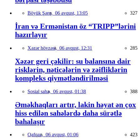
Böyük Şərq,
06 avqust, 13:05
327
İran və Ermənistan öz “TRIPP”lərini
hazırlayır
Xəzər hövzəsi,
06 avqust, 12:31
285
Xəzər geri çəkilir: su balansına dair
risklərin, nəticələrin və zəifliklərin
kompleks qiymətləndirilməsi
Sosial sahə,
06 avqust, 01:38
388
Əməkhaqları artır, lakin həyat ən çox
hiss edilən sahələrdə daha sürətlə
bahalaşır
Qafqaz,
06 avqust, 01:06
423