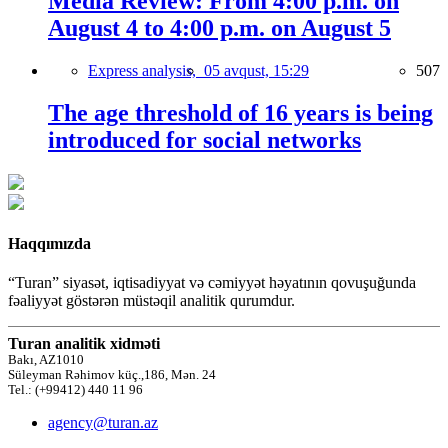
Media Review: From 4:00 p.m. on
August 4 to 4:00 p.m. on August 5
Express analysis,
05 avqust, 15:29
507
The age threshold of 16 years is being
introduced for social networks
Haqqımızda
“Turan” siyasət, iqtisadiyyat və cəmiyyət həyatının qovuşuğunda
fəaliyyət göstərən müstəqil analitik qurumdur.
Turan analitik xidməti
Bakı, AZ1010
Süleyman Rəhimov küç.,186, Mən. 24
Tel.: (+99412) 440 11 96
agency@turan.az