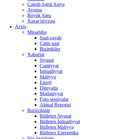
Cənub-Şərqi Asiya
Avropa
Böyük Şərq
Xəzər hövzəsi
Arxiv
Müsahibə
Sual-cavab
Çətin sual
Bizimkiler
Xəbərlər
Siyasət
Cəmiyyət
İqtisadiyyat
Maliyyə
Enerji
Dünyada
Mədəniyyət
Foto sessiyalar
Aktual Reportaj
Buraxılışlar
Bülleten Siyasət
Bülleten İqtisadiyyat
Bülleten Maliyyə
Bülleten Energetika
Söz istəyirəm