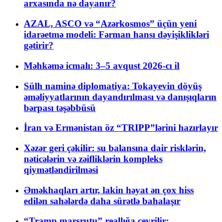
arxasında nə dayanır?
AZAL, ASCO və “Azərkosmos” üçün yeni
idarəetmə modeli: Fərman hansı dəyişiklikləri
gətirir?
Məhkəmə icmalı: 3–5 avqust 2026-cı il
Sülh naminə diplomatiya: Tokayevin döyüş
əməliyyatlarının dayandırılması və danışıqların
bərpası təşəbbüsü
İran və Ermənistan öz “TRIPP”lərini hazırlayır
Xəzər geri çəkilir: su balansına dair risklərin,
nəticələrin və zəifliklərin kompleks
qiymətləndirilməsi
Əməkhaqları artır, lakin həyat ən çox hiss
edilən sahələrdə daha sürətlə bahalaşır
“Tramp marşrutu” reallığa çevrilir: