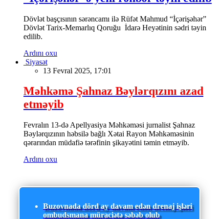
Dövlət başçısının sərəncamı ilə Rüfət Mahmud “İçərişəhər”
Dövlət Tarix-Memarlıq Qoruğu İdarə Heyətinin sədri təyin
edilib.
Ardını oxu
Siyasət
13 Fevral 2025, 17:01
Məhkəmə Şahnaz Bəylərqızını azad
etməyib
Fevralın 13-də Apellyasiya Məhkəməsi jurnalist Şahnaz
Bəylərqızının həbsilə bağlı Xətai Rayon Məhkəməsinin
qərarından müdafiə tərəfinin şikayətini təmin etməyib.
Ardını oxu
Buzovnada dörd ay davam edən drenaj işləri
ombudsmana müraciətə səbəb olub