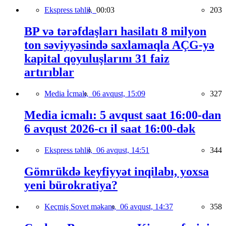
Ekspress təhlil,
00:03
203
BP və tərəfdaşları hasilatı 8 milyon
ton səviyyəsində saxlamaqla AÇG-yə
kapital qoyuluşlarını 31 faiz
artırıblar
Media İcmalı,
06 avqust, 15:09
327
Media icmalı: 5 avqust saat 16:00-dan
6 avqust 2026-cı il saat 16:00-dək
Ekspress təhlil,
06 avqust, 14:51
344
Gömrükdə keyfiyyət inqilabı, yoxsa
yeni bürokratiya?
Keçmiş Sovet məkanı,
06 avqust, 14:37
358