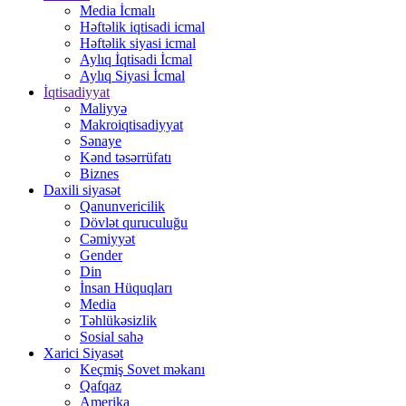
Media İcmalı
Həftəlik iqtisadi icmal
Həftəlik siyasi icmal
Aylıq İqtisadi İcmal
Aylıq Siyasi İcmal
İqtisadiyyat
Maliyyə
Makroiqtisadiyyat
Sənaye
Kənd təsərrüfatı
Biznes
Daxili siyasət
Qanunvericilik
Dövlət quruculuğu
Cəmiyyət
Gender
Din
İnsan Hüquqları
Media
Təhlükəsizlik
Sosial sahə
Xarici Siyasət
Keçmiş Sovet məkanı
Qafqaz
Amerika