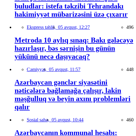
buludlar: istefa təkzibi Tehrandakı
hakimiyyət mübarizəsini üzə çıxarır
Ekspress təhlil,
05 avqust, 12:27
496
Metroda 10 aylıq sınaq: Bakı gələcəyə
hazırlaşır, bəs sərnişin bu günün
yükünü necə daşıyacaq?
Cəmiyyət,
05 avqust, 11:57
448
Azərbaycan gənclər siyasətini
nəticələrə bağlamağa çalışır, lakin
məşğulluq və beyin axını problemləri
qalır
Sosial sahə,
05 avqust, 10:44
460
Azərbaycanın kommunal hesabı: