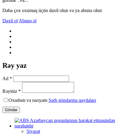
gördük".Va...
Daha çox oxumaq üçün daxil olun və ya abunə olun
Daxil ol
Abunə ol
Rəy yaz
Ad *
Rəyiniz *
Oxudum və razıyam
Şərh göndərmə qaydaları
Göndər
Siyasət