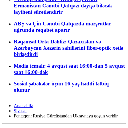
Ermənistan Cənubi Qafqazı dəyişə biləcək
layihəni sürətləndirir
ABŞ və Çin Cənubi Qafqazda marşrutlar
uğrunda rəqabət aparır
Rəqəmsal Orta Dəhliz: Qazaxıstan və
Azərbaycan Xəzərin sahillərini fiber-optik xətlə
birləşdirdi
Media icmalı: 4 avqust saat 16:00-dan 5 avqust
saat 16:00-dək
Sosial şəbəkələr üçün 16 yaş həddi tətbiq
olunur
Ana səhifə
Siyasət
Pentaqon: Rusiya Gürcüstandan Ukraynaya qoşun yeridir