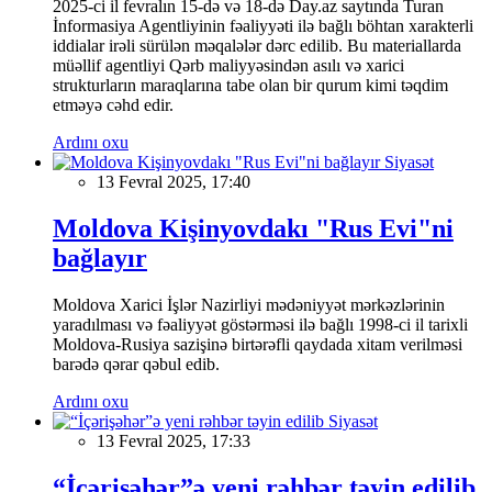
2025-ci il fevralın 15-də və 18-də Day.az saytında Turan
İnformasiya Agentliyinin fəaliyyəti ilə bağlı böhtan xarakterli
iddialar irəli sürülən məqalələr dərc edilib. Bu materiallarda
müəllif agentliyi Qərb maliyyəsindən asılı və xarici
strukturların maraqlarına tabe olan bir qurum kimi təqdim
etməyə cəhd edir.
Ardını oxu
Siyasət
13 Fevral 2025, 17:40
Moldova Kişinyovdakı "Rus Evi"ni
bağlayır
Moldova Xarici İşlər Nazirliyi mədəniyyət mərkəzlərinin
yaradılması və fəaliyyət göstərməsi ilə bağlı 1998-ci il tarixli
Moldova-Rusiya sazişinə birtərəfli qaydada xitam verilməsi
barədə qərar qəbul edib.
Ardını oxu
Siyasət
13 Fevral 2025, 17:33
“İçərişəhər”ə yeni rəhbər təyin edilib