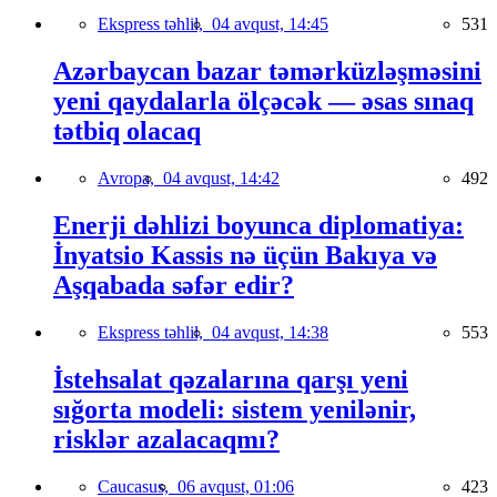
Ekspress təhlil,
04 avqust, 14:45
531
Azərbaycan bazar təmərküzləşməsini
yeni qaydalarla ölçəcək — əsas sınaq
tətbiq olacaq
Avropa,
04 avqust, 14:42
492
Enerji dəhlizi boyunca diplomatiya:
İnyatsio Kassis nə üçün Bakıya və
Aşqabada səfər edir?
Ekspress təhlil,
04 avqust, 14:38
553
İstehsalat qəzalarına qarşı yeni
sığorta modeli: sistem yenilənir,
risklər azalacaqmı?
Caucasus,
06 avqust, 01:06
423