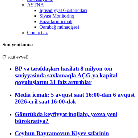
ASTNA
İqtisadiyyat Göstəriciləri
Siyası Monitorinq
Bazarların icmalı
Qarabağ münaqişəsi
Contact az
Son yenilənmə
(7 saat əvvəl)
BP və tərəfdaşları hasilatı 8 milyon ton
səviyyəsində saxlamaqla AÇG-yə kapital
qoyuluşlarını 31 faiz artırıblar
Media icmalı: 5 avqust saat 16:00-dan 6 avqust
2026-cı il saat 16:00-dək
Gömrükdə keyfiyyət inqilabı, yoxsa yeni
bürokratiya?
Ceyhun Bayramovun Kiyev səfərinin