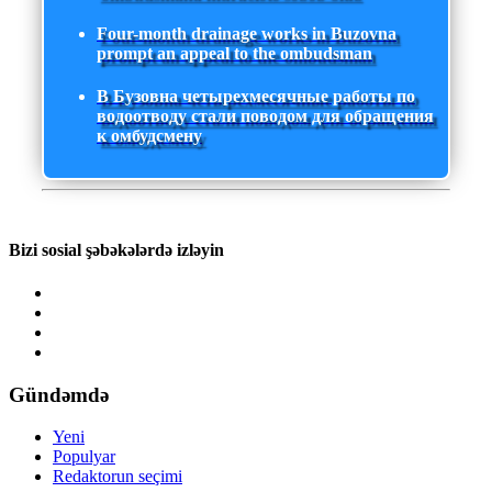
Four-month drainage works in Buzovna
prompt an appeal to the ombudsman
В Бузовна четырехмесячные работы по
водоотводу стали поводом для обращения
к омбудсмену
Bizi sosial şəbəkələrdə izləyin
Gündəmdə
Yeni
Populyar
Redaktorun seçimi