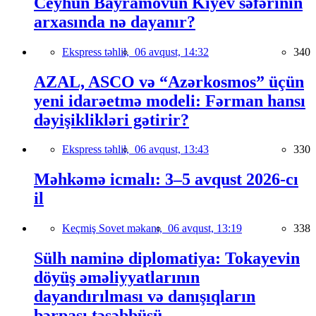
Ceyhun Bayramovun Kiyev səfərinin
arxasında nə dayanır?
Ekspress təhlil,
06 avqust, 14:32
340
AZAL, ASCO və “Azərkosmos” üçün
yeni idarəetmə modeli: Fərman hansı
dəyişiklikləri gətirir?
Ekspress təhlil,
06 avqust, 13:43
330
Məhkəmə icmalı: 3–5 avqust 2026-cı
il
Keçmiş Sovet məkanı,
06 avqust, 13:19
338
Sülh naminə diplomatiya: Tokayevin
döyüş əməliyyatlarının
dayandırılması və danışıqların
bərpası təşəbbüsü