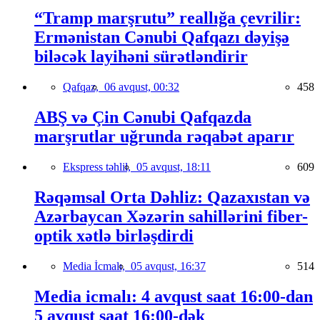
“Tramp marşrutu” reallığa çevrilir:
Ermənistan Cənubi Qafqazı dəyişə
biləcək layihəni sürətləndirir
Qafqaz,
06 avqust, 00:32
458
ABŞ və Çin Cənubi Qafqazda
marşrutlar uğrunda rəqabət aparır
Ekspress təhlil,
05 avqust, 18:11
609
Rəqəmsal Orta Dəhliz: Qazaxıstan və
Azərbaycan Xəzərin sahillərini fiber-
optik xətlə birləşdirdi
Media İcmalı,
05 avqust, 16:37
514
Media icmalı: 4 avqust saat 16:00-dan
5 avqust saat 16:00-dək