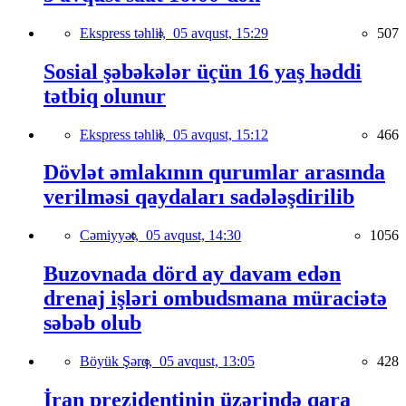
Ekspress təhlil,
05 avqust, 15:29
507
Sosial şəbəkələr üçün 16 yaş həddi
tətbiq olunur
Ekspress təhlil,
05 avqust, 15:12
466
Dövlət əmlakının qurumlar arasında
verilməsi qaydaları sadələşdirilib
Cəmiyyət,
05 avqust, 14:30
1056
Buzovnada dörd ay davam edən
drenaj işləri ombudsmana müraciətə
səbəb olub
Böyük Şərq,
05 avqust, 13:05
428
İran prezidentinin üzərində qara