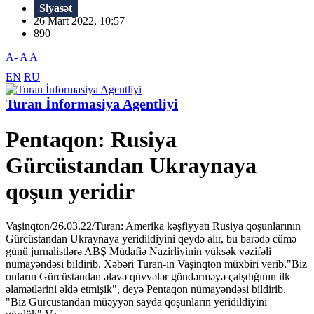
Siyasət
26 Mart 2022, 10:57
890
A-
A
A+
EN
RU
Turan İnformasiya Agentliyi
Pentaqon: Rusiya
Gürcüstandan Ukraynaya
qoşun yeridir
Vaşinqton/26.03.22/Turan: Amerika kəşfiyyatı Rusiya qoşunlarının
Gürcüstandan Ukraynaya yeridildiyini qeydə alır, bu barədə cümə
günü jurnalistlərə ABŞ Müdafiə Nazirliyinin yüksək vəzifəli
nümayəndəsi bildirib. Xəbəri Turan-ın Vaşinqton müxbiri verib."Biz
onların Gürcüstandan əlavə qüvvələr göndərməyə çalşdığının ilk
əlamətlərini əldə etmişik", deyə Pentaqon nümayəndəsi bildirib.
"Biz Gürcüstandan müəyyən sayda qoşunların yeridildiyini