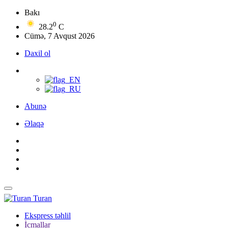
Bakı
0
28.2
C
Cümə, 7 Avqust 2026
Daxil ol
Abunə
Əlaqə
Turan
Ekspress təhlil
İcmallar