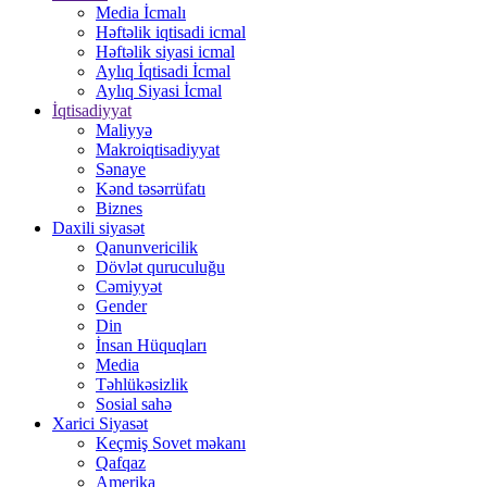
Media İcmalı
Həftəlik iqtisadi icmal
Həftəlik siyasi icmal
Aylıq İqtisadi İcmal
Aylıq Siyasi İcmal
İqtisadiyyat
Maliyyə
Makroiqtisadiyyat
Sənaye
Kənd təsərrüfatı
Biznes
Daxili siyasət
Qanunvericilik
Dövlət quruculuğu
Cəmiyyət
Gender
Din
İnsan Hüquqları
Media
Təhlükəsizlik
Sosial sahə
Xarici Siyasət
Keçmiş Sovet məkanı
Qafqaz
Amerika