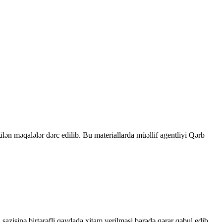
rülən məqalələr dərc edilib. Bu materiallarda müəllif agentliyi Qərb
sazişinə birtərəfli qaydada xitam verilməsi barədə qərar qəbul edib.