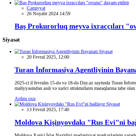
Cəmiyyət
26 Noyabr 2024 14:59
Baş Prokurorluq meyvə ixracçıları "o
Siyasət
Siyasət
20 Fevral 2025, 12:00
Turan İnformasiya Agentliyinin Bəyan
2025-ci il fevralın 15-də və 18-də Day.az saytında Turan İnformas
maliyyəsindən asılı və xarici strukturların maraqlarına tabe ola
Ardını oxu
Siyasət
13 Fevral 2025, 17:40
Moldova Kişinyovdakı "Rus Evi"ni ba
Moldova Xarici İşlər Nazirliyi mədəniyyət mərkəzlərinin yaradılm