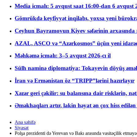
Media icmalı: 5 avqust saat 16:00-dan 6 avqust 2
Gömrükdə keyfiyyət inqilabı, yoxsa yeni bürokr
Ceyhun Bayramovun Kiyev səfərinin arxasında 
AZAL, ASCO və “Azərkosmos” üçün yeni idarəetm
Məhkəmə icmalı: 3–5 avqust 2026-cı il
Sülh naminə diplomatiya: Tokayevin döyüş əməli
İran və Ermənistan öz “TRIPP”lərini hazırlayır
Xəzər geri çəkilir: su balansına dair risklərin, nə
Əməkhaqları artır, lakin həyat ən çox hiss edilən
Ana səhifə
Siyasət
Polşa prezidenti də Yerevan və Bakı arasında vasitəçilik etməyə