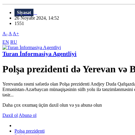
Siyasət
26 Noyabr 2024, 14:52
1551
A-
A
A+
EN
RU
Turan İnformasiya Agentliyi
Polşa prezidenti də Yerevan və B
Yerevanda rəsmi səfərdə olan Polşa prezidenti Andjey Duda Qafqazda 
Ermənistan-Azərbaycan münaqişəsinin sülh yolu ilə tənzimlənməsini d
təsir...
Daha çox oxumaq üçün daxil olun və ya abunə olun
Daxil ol
Abunə ol
Polşa prezidenti