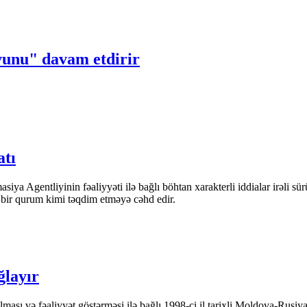
vunu" davam etdirir
atı
iya Agentliyinin fəaliyyəti ilə bağlı böhtan xarakterli iddialar irəli sü
n bir qurum kimi təqdim etməyə cəhd edir.
ğlayır
ası və fəaliyyət göstərməsi ilə bağlı 1998-ci il tarixli Moldova-Rusiya 