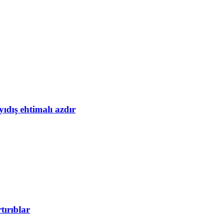
yıdış ehtimalı azdır
tırıblar