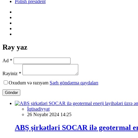
Polish president
Rəy yaz
Ad *
Rəyiniz *
Oxudum və razıyam
Şərh göndərmə qaydaları
Göndər
İqtisadiyyat
26 Noyabr 2024 14:25
ABŞ şirkətləri SOCAR ilə geotermal en