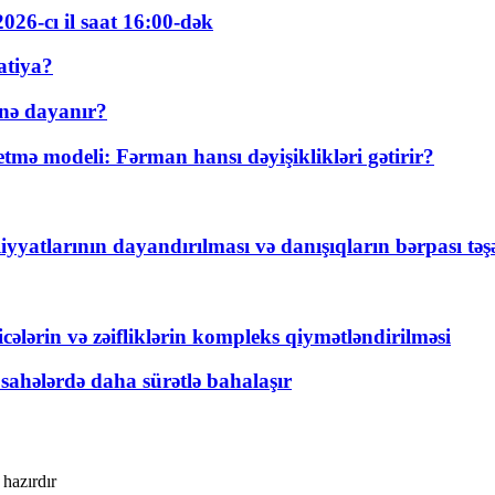
026-cı il saat 16:00-dək
atiya?
nə dayanır?
ə modeli: Fərman hansı dəyişiklikləri gətirir?
yyatlarının dayandırılması və danışıqların bərpası tə
ticələrin və zəifliklərin kompleks qiymətləndirilməsi
 sahələrdə daha sürətlə bahalaşır
 hazırdır