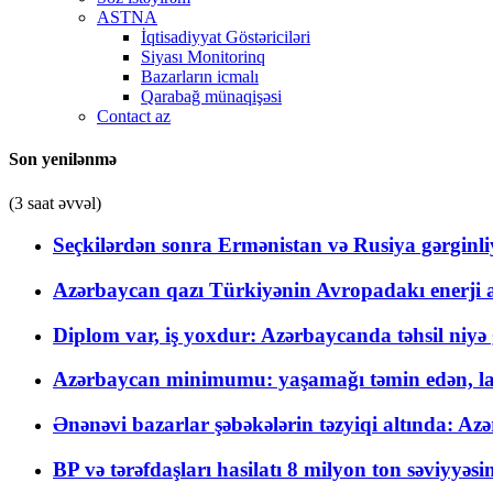
ASTNA
İqtisadiyyat Göstəriciləri
Siyası Monitorinq
Bazarların icmalı
Qarabağ münaqişəsi
Contact az
Son yenilənmə
(3 saat əvvəl)
Seçkilərdən sonra Ermənistan və Rusiya gərginliyi
Azərbaycan qazı Türkiyənin Avropadakı enerji am
Diplom var, iş yoxdur: Azərbaycanda təhsil niyə
Azərbaycan minimumu: yaşamağı təmin edən, la
Ənənəvi bazarlar şəbəkələrin təzyiqi altında: Azə
BP və tərəfdaşları hasilatı 8 milyon ton səviyyəs