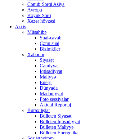
Cənub-Şərqi Asiya
Avropa
Böyük Şərq
Xəzər hövzəsi
Arxiv
Müsahibə
Sual-cavab
Çətin sual
Bizimkiler
Xəbərlər
Siyasət
Cəmiyyət
İqtisadiyyat
Maliyyə
Enerji
Dünyada
Mədəniyyət
Foto sessiyalar
Aktual Reportaj
Buraxılışlar
Bülleten Siyasət
Bülleten İqtisadiyyat
Bülleten Maliyyə
Bülleten Energetika
Söz istəyirəm