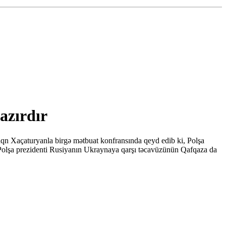
azırdır
aqn Xaçaturyanla birgə mətbuat konfransında qeyd edib ki, Polşa
 Polşa prezidenti Rusiyanın Ukraynaya qarşı təcavüzünün Qafqaza da