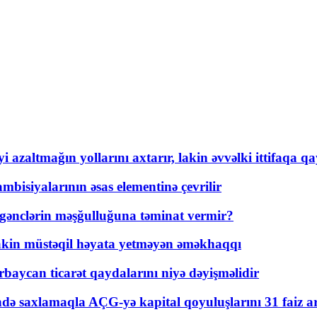
 azaltmağın yollarını axtarır, lakin əvvəlki ittifaqa qa
bisiyalarının əsas elementinə çevrilir
 gənclərin məşğulluğuna təminat vermir?
kin müstəqil həyata yetməyən əməkhaqqı
rbaycan ticarət qaydalarını niyə dəyişməlidir
ində saxlamaqla AÇG-yə kapital qoyuluşlarını 31 faiz ar