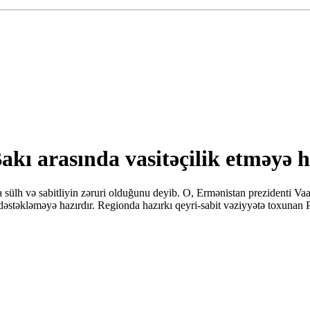
akı arasında vasitəçilik etməyə h
sülh və sabitliyin zəruri olduğunu deyib. O, Ermənistan prezidenti Va
əstəkləməyə hazırdır. Regionda hazırkı qeyri-sabit vəziyyətə toxunan