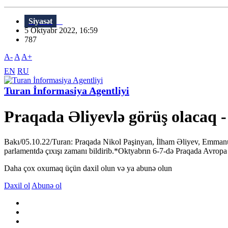
Siyasət
5 Oktyabr 2022, 16:59
787
A-
A
A+
EN
RU
Turan İnformasiya Agentliyi
Praqada Əliyevlə görüş olacaq 
Bakı/05.10.22/Turan: Praqada Nikol Paşinyan, İlham Əliyev, Emmanue
parlamentdə çıxışı zamanı bildirib.*Oktyabrın 6-7-də Praqada Avropa 
Daha çox oxumaq üçün daxil olun və ya abunə olun
Daxil ol
Abunə ol