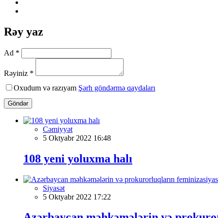
Rəy yaz
Ad *
Rəyiniz *
Oxudum və razıyam
Şərh göndərmə qaydaları
Göndər
Cəmiyyət
5 Oktyabr 2022 16:48
108 yeni yoluxma halı
Siyasət
5 Oktyabr 2022 17:22
Azərbaycan məhkəmələrin və prokurorlu