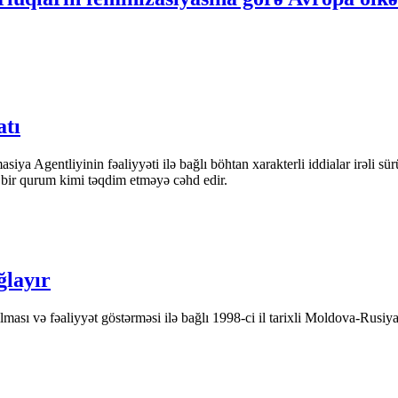
atı
iya Agentliyinin fəaliyyəti ilə bağlı böhtan xarakterli iddialar irəli sü
n bir qurum kimi təqdim etməyə cəhd edir.
ğlayır
ası və fəaliyyət göstərməsi ilə bağlı 1998-ci il tarixli Moldova-Rusiya 