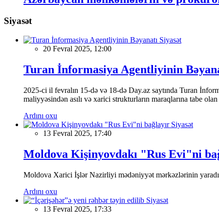
Siyasət
Siyasət
20 Fevral 2025, 12:00
Turan İnformasiya Agentliyinin Bəyan
2025-ci il fevralın 15-də və 18-də Day.az saytında Turan İnformas
maliyyəsindən asılı və xarici strukturların maraqlarına tabe ola
Ardını oxu
Siyasət
13 Fevral 2025, 17:40
Moldova Kişinyovdakı "Rus Evi"ni ba
Moldova Xarici İşlər Nazirliyi mədəniyyət mərkəzlərinin yaradılm
Ardını oxu
Siyasət
13 Fevral 2025, 17:33