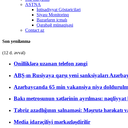
ASTNA
İqtisadiyyat Göstəriciləri
Siyası Monitorinq
Bazarların icmalı
Qarabağ münaqişəsi
Contact az
Son yenilənmə
(12 d. əvvəl)
Onilliklərə uzanan telefon zəngi
ABŞ-ın Rusiyaya qarşı yeni sanksiyaları Azərba
Azərbaycanda 65 min vakansiya niyə doldurulm
Bakı metrosunun xətlərinin ayrılması: nəqliyya
Təbriz azadlığının salnaməsi: Məşrutə hərəkatı v
Media idarəçiliyi mərkəzləşdirilir