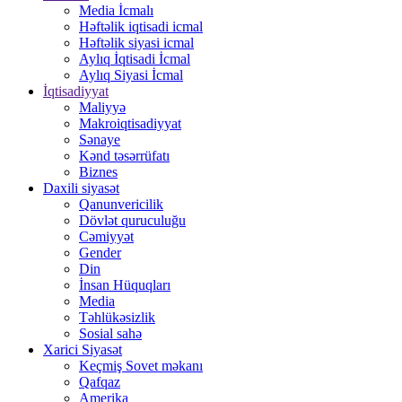
Media İcmalı
Həftəlik iqtisadi icmal
Həftəlik siyasi icmal
Aylıq İqtisadi İcmal
Aylıq Siyasi İcmal
İqtisadiyyat
Maliyyə
Makroiqtisadiyyat
Sənaye
Kənd təsərrüfatı
Biznes
Daxili siyasət
Qanunvericilik
Dövlət quruculuğu
Cəmiyyət
Gender
Din
İnsan Hüquqları
Media
Təhlükəsizlik
Sosial sahə
Xarici Siyasət
Keçmiş Sovet məkanı
Qafqaz
Amerika