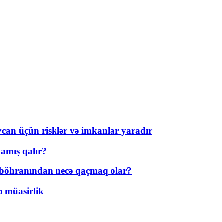
ycan üçün risklər və imkanlar yaradır
amış qalır?
t böhranından necə qaçmaq olar?
ə müasirlik