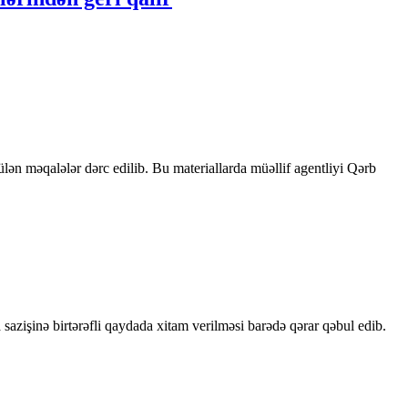
rülən məqalələr dərc edilib. Bu materiallarda müəllif agentliyi Qərb
sazişinə birtərəfli qaydada xitam verilməsi barədə qərar qəbul edib.