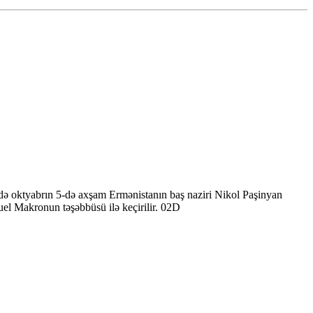
də oktyabrın 5-də axşam Ermənistanın baş naziri Nikol Paşinyan
uel Makronun təşəbbüsü ilə keçirilir. 02D