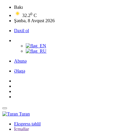
Bakı
0
32.2
C
Şənbə, 8 Avqust 2026
Daxil ol
Abunə
Əlaqə
Turan
Ekspress təhlil
İcmallar