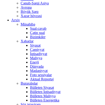
Cənub-Şərqi Asiya
Avropa
Böyük Şərq
Xəzər hövzəsi
Arxiv
Müsahibə
Sual-cavab
Çətin sual
Bizimkiler
Xəbərlər
Siyasət
Cəmiyyət
İqtisadiyyat
Maliyyə
Enerji
Dünyada
Mədəniyyət
Foto sessiyalar
Aktual Reportaj
Buraxılışlar
Bülleten Siyasət
Bülleten İqtisadiyyat
Bülleten Maliyyə
Bülleten Energetika
Söz istəyirəm