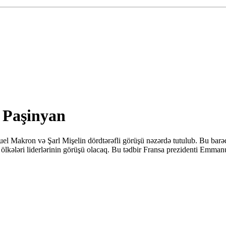
- Paşinyan
l Makron və Şarl Mişelin dördtərəfli görüşü nəzərdə tutulub. Bu barə
ölkələri liderlərinin görüşü olacaq. Bu tədbir Fransa prezidenti Emman