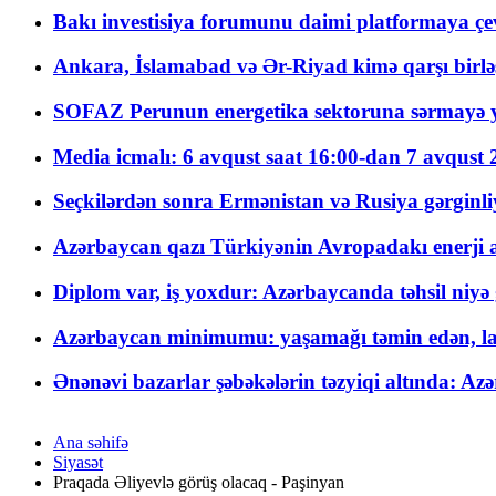
Bakı investisiya forumunu daimi platformaya çevi
Ankara, İslamabad və Ər-Riyad kimə qarşı birlə
SOFAZ Perunun energetika sektoruna sərmayə ya
Media icmalı: 6 avqust saat 16:00-dan 7 avqust 2
Seçkilərdən sonra Ermənistan və Rusiya gərginliyi
Azərbaycan qazı Türkiyənin Avropadakı enerji am
Diplom var, iş yoxdur: Azərbaycanda təhsil niyə
Azərbaycan minimumu: yaşamağı təmin edən, la
Ənənəvi bazarlar şəbəkələrin təzyiqi altında: Azə
Ana səhifə
Siyasət
Praqada Əliyevlə görüş olacaq - Paşinyan