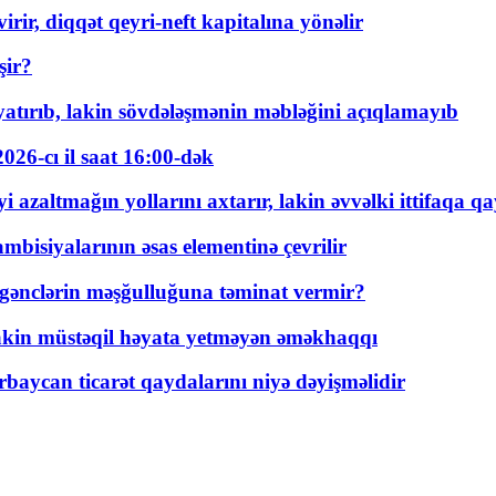
rir, diqqət qeyri-neft kapitalına yönəlir
şir?
tırıb, lakin sövdələşmənin məbləğini açıqlamayıb
026-cı il saat 16:00-dək
 azaltmağın yollarını axtarır, lakin əvvəlki ittifaqa qa
bisiyalarının əsas elementinə çevrilir
 gənclərin məşğulluğuna təminat vermir?
kin müstəqil həyata yetməyən əməkhaqqı
rbaycan ticarət qaydalarını niyə dəyişməlidir