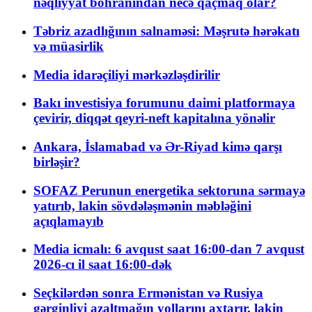
nəqliyyat böhranından necə qaçmaq olar?
Təbriz azadlığının salnaməsi: Məşrutə hərəkatı
və müasirlik
Media idarəçiliyi mərkəzləşdirilir
Bakı investisiya forumunu daimi platformaya
çevirir, diqqət qeyri-neft kapitalına yönəlir
Ankara, İslamabad və Ər-Riyad kimə qarşı
birləşir?
SOFAZ Perunun energetika sektoruna sərmayə
yatırıb, lakin sövdələşmənin məbləğini
açıqlamayıb
Media icmalı: 6 avqust saat 16:00-dan 7 avqust
2026-cı il saat 16:00-dək
Seçkilərdən sonra Ermənistan və Rusiya
gərginliyi azaltmağın yollarını axtarır, lakin