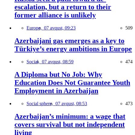
escalation, but a return to their
former alliance is unlikely
Europe,
07 avqust, 09:23
509
Azerbaijani gas emerges as a key to
Türkiye’s energy ambitions in Europe
Social,
07 avqust, 08:59
474
A Diploma but No Job: Why
Education Does Not Guarantee Youth
Employment in Azerbaijan
Social sphere,
07 avqust, 08:53
473
Azerbaijan’s minimum: a wage that
covers survival but not independent
living