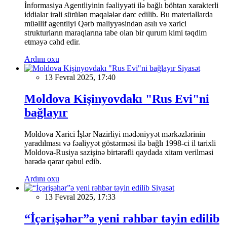
İnformasiya Agentliyinin fəaliyyəti ilə bağlı böhtan xarakterli
iddialar irəli sürülən məqalələr dərc edilib. Bu materiallarda
müəllif agentliyi Qərb maliyyəsindən asılı və xarici
strukturların maraqlarına tabe olan bir qurum kimi təqdim
etməyə cəhd edir.
Ardını oxu
Siyasət
13 Fevral 2025, 17:40
Moldova Kişinyovdakı "Rus Evi"ni
bağlayır
Moldova Xarici İşlər Nazirliyi mədəniyyət mərkəzlərinin
yaradılması və fəaliyyət göstərməsi ilə bağlı 1998-ci il tarixli
Moldova-Rusiya sazişinə birtərəfli qaydada xitam verilməsi
barədə qərar qəbul edib.
Ardını oxu
Siyasət
13 Fevral 2025, 17:33
“İçərişəhər”ə yeni rəhbər təyin edilib