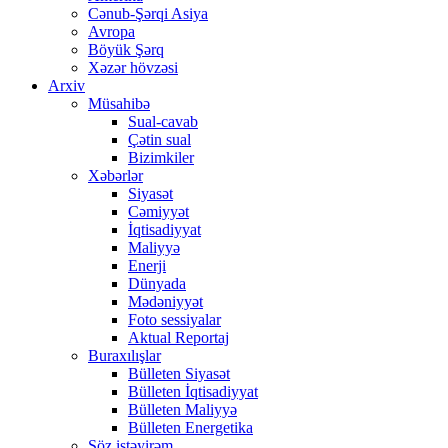
Cənub-Şərqi Asiya
Avropa
Böyük Şərq
Xəzər hövzəsi
Arxiv
Müsahibə
Sual-cavab
Çətin sual
Bizimkiler
Xəbərlər
Siyasət
Cəmiyyət
İqtisadiyyat
Maliyyə
Enerji
Dünyada
Mədəniyyət
Foto sessiyalar
Aktual Reportaj
Buraxılışlar
Bülleten Siyasət
Bülleten İqtisadiyyat
Bülleten Maliyyə
Bülleten Energetika
Söz istəyirəm