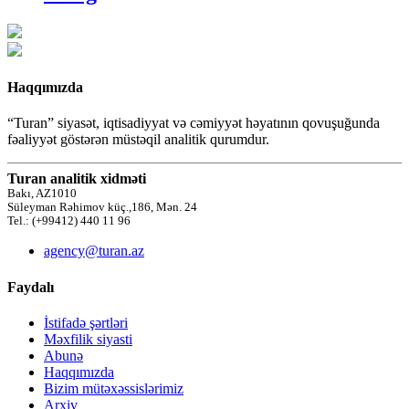
Haqqımızda
“Turan” siyasət, iqtisadiyyat və cəmiyyət həyatının qovuşuğunda
fəaliyyət göstərən müstəqil analitik qurumdur.
Turan analitik xidməti
Bakı, AZ1010
Süleyman Rəhimov küç.,186, Mən. 24
Tel.: (+99412) 440 11 96
agency@turan.az
Faydalı
İstifadə şərtləri
Məxfilik siyasti
Abunə
Haqqımızda
Bizim mütəxəssislərimiz
Arxiv