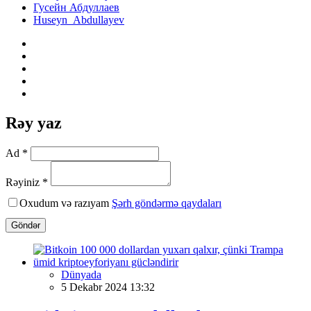
Гусейн Абдуллаев
Huseyn Abdullayev
Rəy yaz
Ad *
Rəyiniz *
Oxudum və razıyam
Şərh göndərmə qaydaları
Göndər
Dünyada
5 Dekabr 2024 13:32