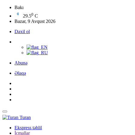
Bakı
0
29.5
C
Bazar, 9 Avqust 2026
Daxil ol
Abunə
Əlaqə
Turan
Ekspress təhlil
İcmallar