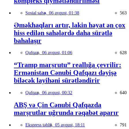
kompleks qiymətləndirilməsi
Sosial sahə,
06 avqust, 01:38
563
Əməkhaqları artır, lakin həyat ən çox
hiss edilən sahələrdə daha sürətlə
bahalaşır
Qafqaz,
06 avqust, 01:06
628
“Tramp marşrutu” reallığa çevrilir:
Ermənistan Cənubi Qafqazı dəyişə
biləcək layihəni sürətləndirir
Qafqaz,
06 avqust, 00:32
640
ABŞ və Çin Cənubi Qafqazda
marşrutlar uğrunda rəqabət aparır
Ekspress təhlil,
05 avqust, 18:11
791