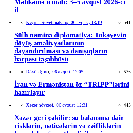
Məhkəmə icmalı: 3–5 avqust 2026-cı
il
Keçmiş Sovet məkanı,
06 avqust, 13:19
541
Sülh naminə diplomatiya: Tokayevin
döyüş əməliyyatlarının
dayandırılması və danışıqların
bərpası təşəbbüsü
Böyük Şərq,
06 avqust, 13:05
576
İran və Ermənistan öz “TRIPP”lərini
hazırlayır
Xəzər hövzəsi,
06 avqust, 12:31
443
Xəzər geri çəkilir: su balansına dair
risklərin, nəticələrin və zəifliklərin