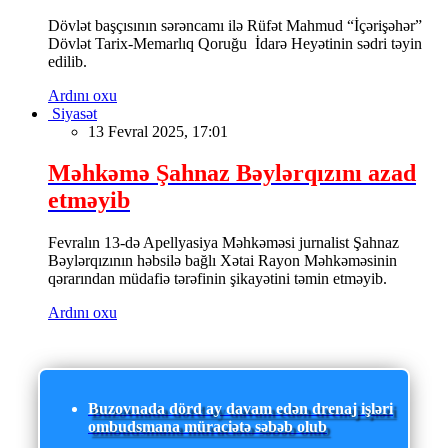
Dövlət başçısının sərəncamı ilə Rüfət Mahmud “İçərişəhər”
Dövlət Tarix-Memarlıq Qoruğu İdarə Heyətinin sədri təyin
edilib.
Ardını oxu
Siyasət
13 Fevral 2025, 17:01
Məhkəmə Şahnaz Bəylərqızını azad
etməyib
Fevralın 13-də Apellyasiya Məhkəməsi jurnalist Şahnaz
Bəylərqızının həbsilə bağlı Xətai Rayon Məhkəməsinin
qərarından müdafiə tərəfinin şikayətini təmin etməyib.
Ardını oxu
Buzovnada dörd ay davam edən drenaj işləri
ombudsmana müraciətə səbəb olub