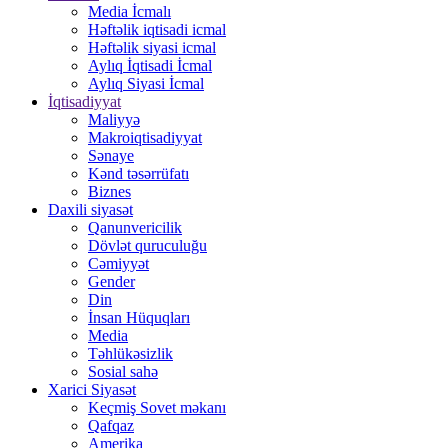
Media İcmalı
Həftəlik iqtisadi icmal
Həftəlik siyasi icmal
Aylıq İqtisadi İcmal
Aylıq Siyasi İcmal
İqtisadiyyat
Maliyyə
Makroiqtisadiyyat
Sənaye
Kənd təsərrüfatı
Biznes
Daxili siyasət
Qanunvericilik
Dövlət quruculuğu
Cəmiyyət
Gender
Din
İnsan Hüquqları
Media
Təhlükəsizlik
Sosial sahə
Xarici Siyasət
Keçmiş Sovet məkanı
Qafqaz
Amerika