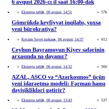
6 avqust 2026-cı il saat 16:00-dək
Ekspress təhlil,
06 avqust, 14:51
576
Gömrükdə keyfiyyət inqilabı, yoxsa
yeni bürokratiya?
Keçmiş Sovet məkanı,
06 avqust, 14:37
612
Ceyhun Bayramovun Kiyev səfərinin
arxasında nə dayanır?
Ekspress təhlil,
06 avqust, 14:32
560
AZAL, ASCO və “Azərkosmos” üçün
yeni idarəetmə modeli: Fərman hansı
dəyişiklikləri gətirir?
Ekspress təhlil,
06 avqust, 13:43
537