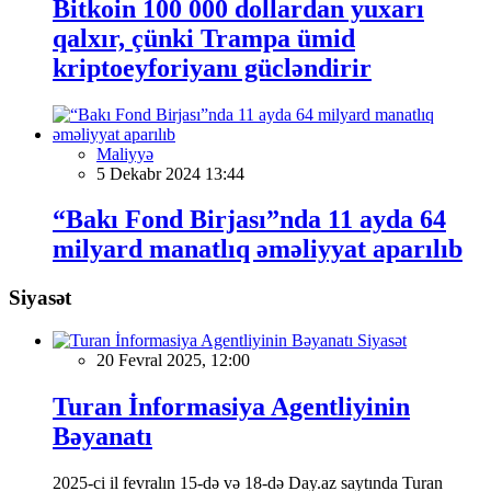
Bitkoin 100 000 dollardan yuxarı
qalxır, çünki Trampa ümid
kriptoeyforiyanı gücləndirir
Maliyyə
5 Dekabr 2024 13:44
“Bakı Fond Birjası”nda 11 ayda 64
milyard manatlıq əməliyyat aparılıb
Siyasət
Siyasət
20 Fevral 2025, 12:00
Turan İnformasiya Agentliyinin
Bəyanatı
2025-ci il fevralın 15-də və 18-də Day.az saytında Turan