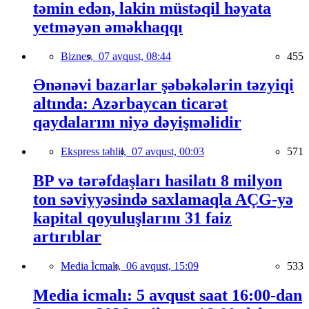
təmin edən, lakin müstəqil həyata
yetməyən əməkhaqqı
Biznes,
07 avqust, 08:44
455
Ənənəvi bazarlar şəbəkələrin təzyiqi
altında: Azərbaycan ticarət
qaydalarını niyə dəyişməlidir
Ekspress təhlil,
07 avqust, 00:03
571
BP və tərəfdaşları hasilatı 8 milyon
ton səviyyəsində saxlamaqla AÇG-yə
kapital qoyuluşlarını 31 faiz
artırıblar
Media İcmalı,
06 avqust, 15:09
533
Media icmalı: 5 avqust saat 16:00-dan