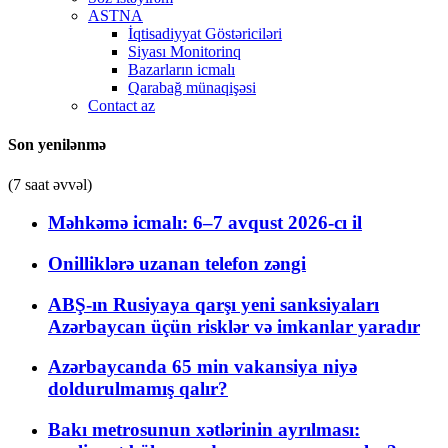
ASTNA
İqtisadiyyat Göstəriciləri
Siyası Monitorinq
Bazarların icmalı
Qarabağ münaqişəsi
Contact az
Son yenilənmə
(7 saat əvvəl)
Məhkəmə icmalı: 6–7 avqust 2026-cı il
Onilliklərə uzanan telefon zəngi
ABŞ-ın Rusiyaya qarşı yeni sanksiyaları
Azərbaycan üçün risklər və imkanlar yaradır
Azərbaycanda 65 min vakansiya niyə
doldurulmamış qalır?
Bakı metrosunun xətlərinin ayrılması: