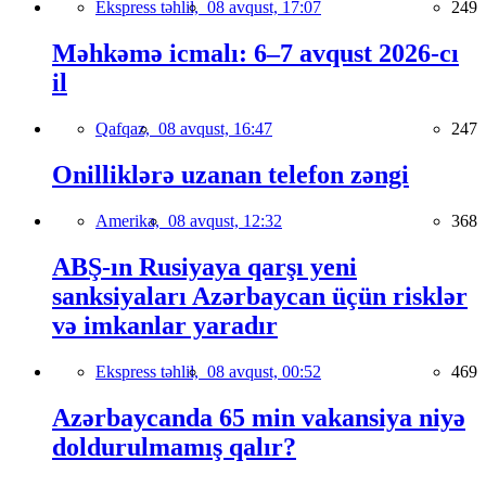
Ekspress təhlil,
08 avqust, 17:07
249
Məhkəmə icmalı: 6–7 avqust 2026-cı
il
Qafqaz,
08 avqust, 16:47
247
Onilliklərə uzanan telefon zəngi
Amerika,
08 avqust, 12:32
368
ABŞ-ın Rusiyaya qarşı yeni
sanksiyaları Azərbaycan üçün risklər
və imkanlar yaradır
Ekspress təhlil,
08 avqust, 00:52
469
Azərbaycanda 65 min vakansiya niyə
doldurulmamış qalır?