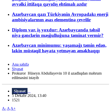
əvvəlki ittifaqa qayıdış ehtimalı azdır
Azərbaycan qazı Türkiyənin Avropadakı enerji
ambisiyalarının əsas elementinə çevrilir
Diplom var, iş yoxdur: Azərbaycanda təhsil
niyə gənclərin məşğulluğuna təminat vermir?
Azərbaycan minimumu: yaşamağı təmin edən,
lakin müstəqil həyata yetməyən əməkhaqqı
Ana səhifə
Siyasət
Prokuror Hüseyn Abdullayevin 10 il azadlıqdan məhrum
edilməsini istəyib
Siyasət
5 Dekabr 2024, 13:40
1521
A-
A
A+