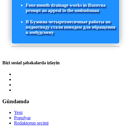
Four-month drainage works in Buzovna
prompt an appeal to the ombudsman
В Бузовна четырехмесячные работы по
водоотводу стали поводом для обращения
к омбудсмену
Bizi sosial şəbəkələrdə izləyin
Gündəmdə
Yeni
Populyar
Redaktorun seçimi