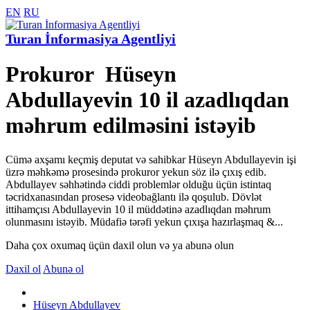
EN
RU
Turan İnformasiya Agentliyi
Prokuror Hüseyn
Abdullayevin 10 il azadlıqdan
məhrum edilməsini istəyib
Cümə axşamı keçmiş deputat və sahibkar Hüseyn Abdullayevin işi
üzrə məhkəmə prosesində prokuror yekun söz ilə çıxış edib.
Abdullayev səhhətində ciddi problemlər olduğu üçün istintaq
təcridxanasından prosesə videobağlantı ilə qoşulub. Dövlət
ittihamçısı Abdullayevin 10 il müddətinə azadlıqdan məhrum
olunmasını istəyib. Müdafiə tərəfi yekun çıxışa hazırlaşmaq &...
Daha çox oxumaq üçün daxil olun və ya abunə olun
Daxil ol
Abunə ol
Hüseyn Abdullayev