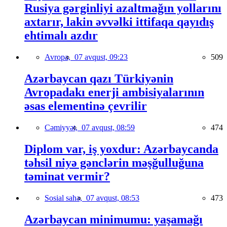
Rusiya gərginliyi azaltmağın yollarını
axtarır, lakin əvvəlki ittifaqa qayıdış
ehtimalı azdır
Avropa,
07 avqust, 09:23
509
Azərbaycan qazı Türkiyənin
Avropadakı enerji ambisiyalarının
əsas elementinə çevrilir
Cəmiyyət,
07 avqust, 08:59
474
Diplom var, iş yoxdur: Azərbaycanda
təhsil niyə gənclərin məşğulluğuna
təminat vermir?
Sosial sahə,
07 avqust, 08:53
473
Azərbaycan minimumu: yaşamağı