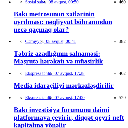
Sosial sahə,
08 avqust, 00:50
460
Bakı metrosunun xətlərinin
ayrılması: nəqliyyat böhranından
necə qaçmaq olar?
Cəmiyyət,
08 avqust, 00:41
382
Təbriz azadlığının salnaməsi:
Məşrutə hərəkatı və müasirlik
Ekspress təhlil,
07 avqust, 17:28
462
Media idarəçiliyi mərkəzləşdirilir
Ekspress təhlil,
07 avqust, 17:00
529
Bakı investisiya forumunu daimi
platformaya çevirir, diqqət qeyri-neft
kapitalına yönəlir