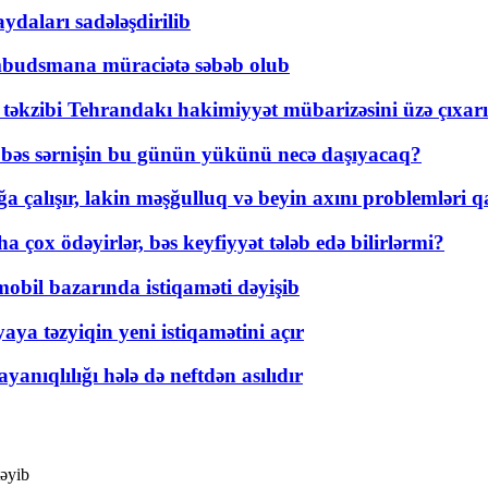
daları sadələşdirilib
mbudsmana müraciətə səbəb olub
a təkzibi Tehrandakı hakimiyyət mübarizəsini üzə çıxarı
r, bəs sərnişin bu günün yükünü necə daşıyacaq?
a çalışır, lakin məşğulluq və beyin axını problemləri qa
ox ödəyirlər, bəs keyfiyyət tələb edə bilirlərmi?
mobil bazarında istiqaməti dəyişib
ya təzyiqin yeni istiqamətini açır
yanıqlılığı hələ də neftdən asılıdır
təyib