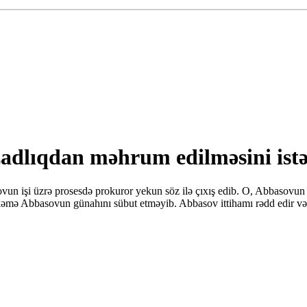
zadlıqdan məhrum edilməsini ist
n işi üzrə prosesdə prokuror yekun söz ilə çıxış edib. O, Abbasovun d
əhkəmə Abbasovun günahını sübut etməyib. Abbasov ittihamı rədd edir və h