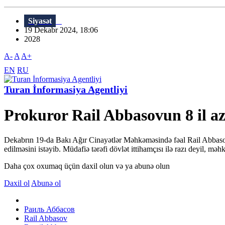
Siyasət
19 Dekabr 2024, 18:06
2028
A-
A
A+
EN
RU
Turan İnformasiya Agentliyi
Prokuror Rail Abbasovun 8 il a
Dekabrın 19-da Bakı Ağır Cinayətlər Məhkəməsində fəal Rail Abbasovu
edilməsini istəyib. Müdafiə tərəfi dövlət ittihamçısı ilə razı deyil, m
Daha çox oxumaq üçün daxil olun və ya abunə olun
Daxil ol
Abunə ol
Раиль Аббасов
Rail Abbasov