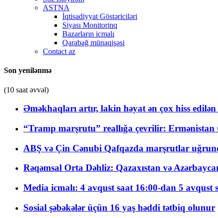
ASTNA
İqtisadiyyat Göstəriciləri
Siyası Monitorinq
Bazarların icmalı
Qarabağ münaqişəsi
Contact az
Son yenilənmə
(10 saat əvvəl)
Əməkhaqları artır, lakin həyat ən çox hiss edilən
“Tramp marşrutu” reallığa çevrilir: Ermənistan C
ABŞ və Çin Cənubi Qafqazda marşrutlar uğrund
Rəqəmsal Orta Dəhliz: Qazaxıstan və Azərbaycan Xə
Media icmalı: 4 avqust saat 16:00-dan 5 avqust 
Sosial şəbəkələr üçün 16 yaş həddi tətbiq olunur