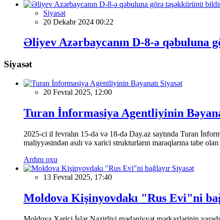
Siyasət
20 Dekabr 2024 00:22
Əliyev Azərbaycanın D-8-ə qəbuluna gö
Siyasət
Siyasət
20 Fevral 2025, 12:00
Turan İnformasiya Agentliyinin Bəyan
2025-ci il fevralın 15-də və 18-də Day.az saytında Turan İnformas
maliyyəsindən asılı və xarici strukturların maraqlarına tabe ola
Ardını oxu
Siyasət
13 Fevral 2025, 17:40
Moldova Kişinyovdakı "Rus Evi"ni ba
Moldova Xarici İşlər Nazirliyi mədəniyyət mərkəzlərinin yaradılm