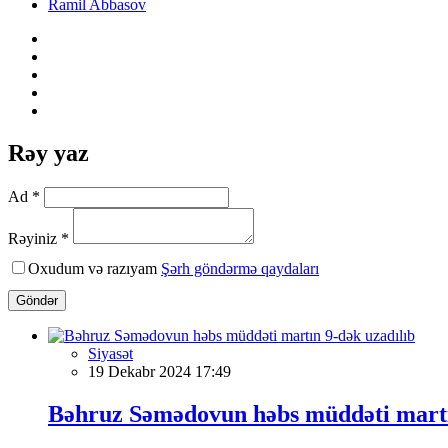
Ramil Abbasov
Rəy yaz
Ad *
Rəyiniz *
Oxudum və razıyam
Şərh göndərmə qaydaları
Göndər
Siyasət
19 Dekabr 2024 17:49
Bəhruz Səmədovun həbs müddəti martı