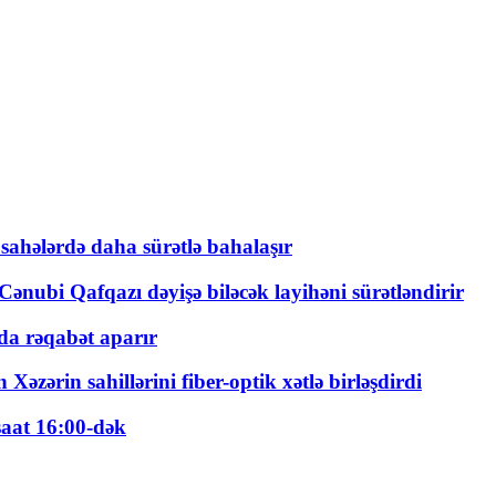
 sahələrdə daha sürətlə bahalaşır
ənubi Qafqazı dəyişə biləcək layihəni sürətləndirir
a rəqabət aparır
zərin sahillərini fiber-optik xətlə birləşdirdi
saat 16:00-dək