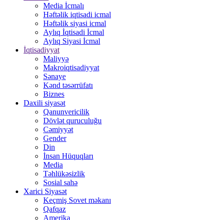
Media İcmalı
Həftəlik iqtisadi icmal
Həftəlik siyasi icmal
Aylıq İqtisadi İcmal
Aylıq Siyasi İcmal
İqtisadiyyat
Maliyyə
Makroiqtisadiyyat
Sənaye
Kənd təsərrüfatı
Biznes
Daxili siyasət
Qanunvericilik
Dövlət quruculuğu
Cəmiyyət
Gender
Din
İnsan Hüquqları
Media
Təhlükəsizlik
Sosial sahə
Xarici Siyasət
Keçmiş Sovet məkanı
Qafqaz
Amerika