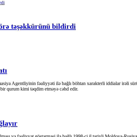
rə təşəkkürünü bildirdi
atı
iya Agentliyinin fəaliyyəti ilə bağlı böhtan xarakterli iddialar irəli sü
n bir qurum kimi təqdim etməyə cəhd edir.
ğlayır
ası və fəaliyyət göstərməsi ilə bağlı 1998-ci il tarixli Moldova-Rusiya 