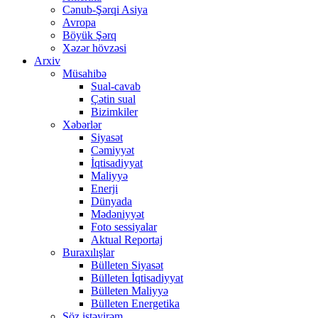
Cənub-Şərqi Asiya
Avropa
Böyük Şərq
Xəzər hövzəsi
Arxiv
Müsahibə
Sual-cavab
Çətin sual
Bizimkiler
Xəbərlər
Siyasət
Cəmiyyət
İqtisadiyyat
Maliyyə
Enerji
Dünyada
Mədəniyyət
Foto sessiyalar
Aktual Reportaj
Buraxılışlar
Bülleten Siyasət
Bülleten İqtisadiyyat
Bülleten Maliyyə
Bülleten Energetika
Söz istəyirəm