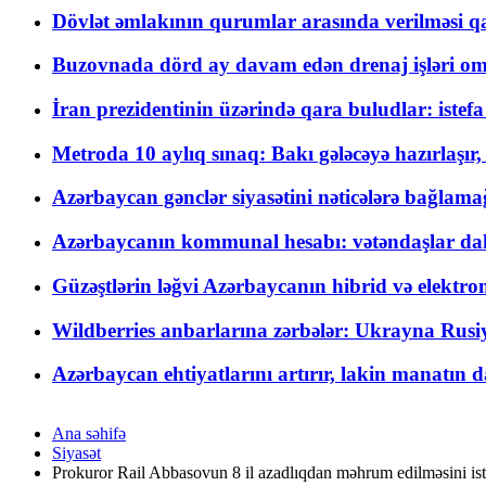
Dövlət əmlakının qurumlar arasında verilməsi qay
Buzovnada dörd ay davam edən drenaj işləri o
İran prezidentinin üzərində qara buludlar: istef
Metroda 10 aylıq sınaq: Bakı gələcəyə hazırlaşı
Azərbaycan gənclər siyasətini nəticələrə bağlamağ
Azərbaycanın kommunal hesabı: vətəndaşlar daha ç
Güzəştlərin ləğvi Azərbaycanın hibrid və elektro
Wildberries anbarlarına zərbələr: Ukrayna Rusiya
Azərbaycan ehtiyatlarını artırır, lakin manatın da
Ana səhifə
Siyasət
Prokuror Rail Abbasovun 8 il azadlıqdan məhrum edilməsini is