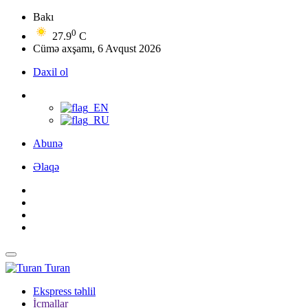
Bakı
0
27.9
C
Cümə axşamı, 6 Avqust 2026
Daxil ol
Abunə
Əlaqə
Turan
Ekspress təhlil
İcmallar