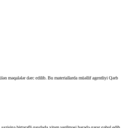
rülən məqalələr dərc edilib. Bu materiallarda müəllif agentliyi Qərb
sazişinə birtərəfli qaydada xitam verilməsi barədə qərar qəbul edib.