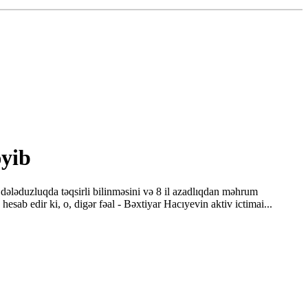
əyib
ələduzluqda təqsirli bilinməsini və 8 il azadlıqdan məhrum
esab edir ki, o, digər fəal - Bəxtiyar Hacıyevin aktiv ictimai...