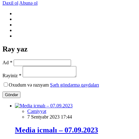
Daxil ol
Abunə ol
Rəy yaz
Ad *
Rəyiniz *
Oxudum və razıyam
Şərh göndərmə qaydaları
Göndər
Cəmiyyət
7 Sentyabr 2023 17:44
Media icmalı – 07.09.2023