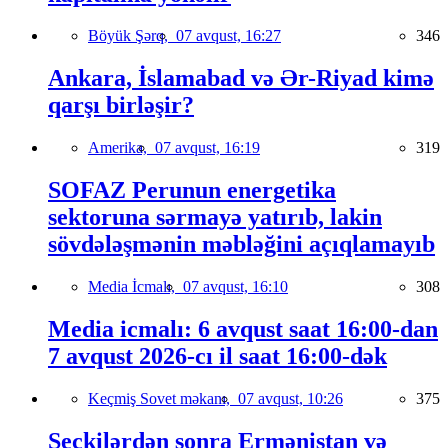
Böyük Şərq,
07 avqust, 16:27
346
Ankara, İslamabad və Ər-Riyad kimə
qarşı birləşir?
Amerika,
07 avqust, 16:19
319
SOFAZ Perunun energetika
sektoruna sərmayə yatırıb, lakin
sövdələşmənin məbləğini açıqlamayıb
Media İcmalı,
07 avqust, 16:10
308
Media icmalı: 6 avqust saat 16:00-dan
7 avqust 2026-cı il saat 16:00-dək
Keçmiş Sovet məkanı,
07 avqust, 10:26
375
Seçkilərdən sonra Ermənistan və