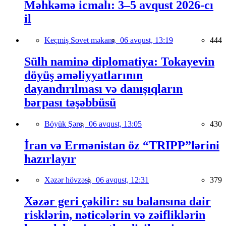
Məhkəmə icmalı: 3–5 avqust 2026-cı
il
Keçmiş Sovet məkanı,
06 avqust, 13:19
444
Sülh naminə diplomatiya: Tokayevin
döyüş əməliyyatlarının
dayandırılması və danışıqların
bərpası təşəbbüsü
Böyük Şərq,
06 avqust, 13:05
430
İran və Ermənistan öz “TRIPP”lərini
hazırlayır
Xəzər hövzəsi,
06 avqust, 12:31
379
Xəzər geri çəkilir: su balansına dair
risklərin, nəticələrin və zəifliklərin