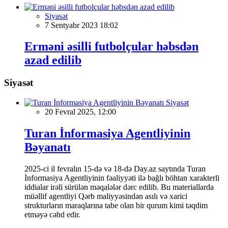
Siyasət
7 Sentyabr 2023 18:02
Erməni əsilli futbolçular həbsdən
azad edilib
Siyasət
Siyasət
20 Fevral 2025, 12:00
Turan İnformasiya Agentliyinin
Bəyanatı
2025-ci il fevralın 15-də və 18-də Day.az saytında Turan
İnformasiya Agentliyinin fəaliyyəti ilə bağlı böhtan xarakterli
iddialar irəli sürülən məqalələr dərc edilib. Bu materiallarda
müəllif agentliyi Qərb maliyyəsindən asılı və xarici
strukturların maraqlarına tabe olan bir qurum kimi təqdim
etməyə cəhd edir.