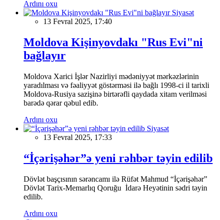
Ardını oxu
Siyasət
13 Fevral 2025, 17:40
Moldova Kişinyovdakı "Rus Evi"ni
bağlayır
Moldova Xarici İşlər Nazirliyi mədəniyyət mərkəzlərinin
yaradılması və fəaliyyət göstərməsi ilə bağlı 1998-ci il tarixli
Moldova-Rusiya sazişinə birtərəfli qaydada xitam verilməsi
barədə qərar qəbul edib.
Ardını oxu
Siyasət
13 Fevral 2025, 17:33
“İçərişəhər”ə yeni rəhbər təyin edilib
Dövlət başçısının sərəncamı ilə Rüfət Mahmud “İçərişəhər”
Dövlət Tarix-Memarlıq Qoruğu İdarə Heyətinin sədri təyin
edilib.
Ardını oxu