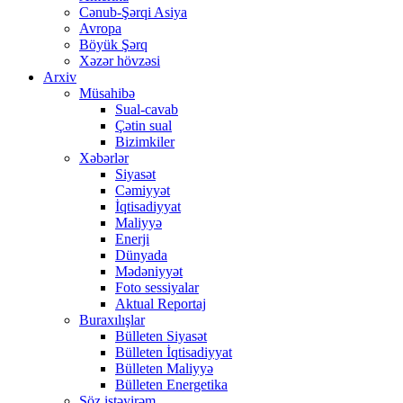
Cənub-Şərqi Asiya
Avropa
Böyük Şərq
Xəzər hövzəsi
Arxiv
Müsahibə
Sual-cavab
Çətin sual
Bizimkiler
Xəbərlər
Siyasət
Cəmiyyət
İqtisadiyyat
Maliyyə
Enerji
Dünyada
Mədəniyyət
Foto sessiyalar
Aktual Reportaj
Buraxılışlar
Bülleten Siyasət
Bülleten İqtisadiyyat
Bülleten Maliyyə
Bülleten Energetika
Söz istəyirəm