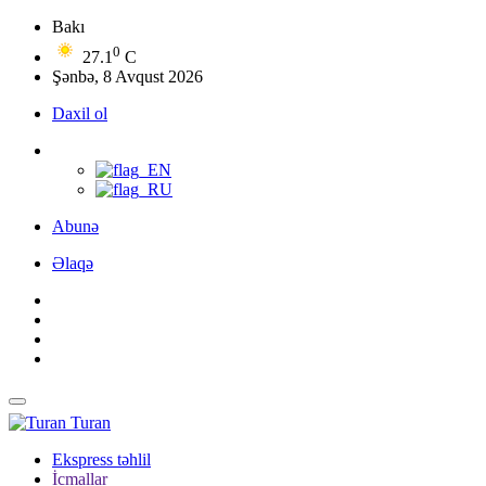
Bakı
0
27.1
C
Şənbə, 8 Avqust 2026
Daxil ol
Abunə
Əlaqə
Turan
Ekspress təhlil
İcmallar