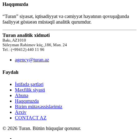
Haqqımızda
“Turan” siyasət, iqtisadiyyat və cəmiyyət həyatının qovuşuğunda
fəaliyyət göstərən müstəqil analitik qurumdur.
Turan analitik xidməti
Bakı, AZ1010
Süleyman Rəhimov küç.,186, Mən. 24
Tel.: (+99412) 440 11 96
agency@turan.az
Faydalı
İstifadə şərtləri
Məxfilik siyasti
Abunə
Haqqımızda
Bizim mütəxəssislərimiz
Arxiv
CONTACT AZ
© 2026 Turan. Bütün hüquqlar qorunur.