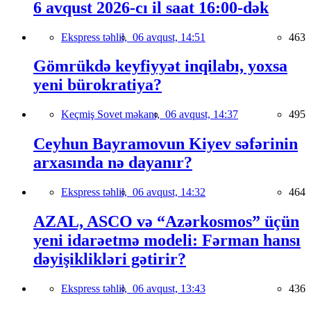
6 avqust 2026-cı il saat 16:00-dək
Ekspress təhlil,
06 avqust, 14:51
463
Gömrükdə keyfiyyət inqilabı, yoxsa
yeni bürokratiya?
Keçmiş Sovet məkanı,
06 avqust, 14:37
495
Ceyhun Bayramovun Kiyev səfərinin
arxasında nə dayanır?
Ekspress təhlil,
06 avqust, 14:32
464
AZAL, ASCO və “Azərkosmos” üçün
yeni idarəetmə modeli: Fərman hansı
dəyişiklikləri gətirir?
Ekspress təhlil,
06 avqust, 13:43
436