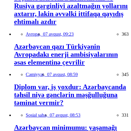
Rusiya gərginliyi azaltmağın yollarını
axtarır, lakin əvvəlki ittifaqa qayıdış
ehtimalı azdır
Avropa,
07 avqust, 09:23
363
Azərbaycan qazı Türkiyənin
Avropadakı enerji ambisiyalarının
əsas elementinə çevrilir
Cəmiyyət,
07 avqust, 08:59
345
Diplom var, iş yoxdur: Azərbaycanda
təhsil niyə gənclərin məşğulluğuna
təminat vermir?
Sosial sahə,
07 avqust, 08:53
331
Azərbaycan minimumu: yaşamağı