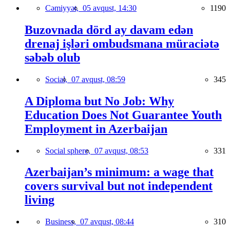
Cəmiyyət,
05 avqust, 14:30
1190
Buzovnada dörd ay davam edən
drenaj işləri ombudsmana müraciətə
səbəb olub
Social,
07 avqust, 08:59
345
A Diploma but No Job: Why
Education Does Not Guarantee Youth
Employment in Azerbaijan
Social sphere,
07 avqust, 08:53
331
Azerbaijan’s minimum: a wage that
covers survival but not independent
living
Business,
07 avqust, 08:44
310