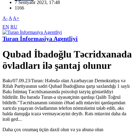
7 Sentyabr 2023, 17:48
1166
A-
A
A+
EN
RU
Turan İnformasiya Agentliyi
Qubad İbadoğlu Təcridxanada
övladları ilə şantaj olunur
Bakı/07.09.23/Turan: Həbsdə olan Azərbaycan Demokratiya və
Rifah Partiyasının sədri Qubad İbadoğluna qarşı saxlandığı 1 saylı
Bakı İstintaq Təcridxanasında psixoloji təzyiq göstərildiyi
bildirilir. Bu barədə Turan-a siyasətçinin qardaşı Qalib Toğrul
bildirib."Təcridxananın rəisinin Əhəd adlı müavini qardaşımdan
xaricdə yaşayan övladlarının telefon nömrələrini tələb edib, əks
halda danışığa icazə verməyəcəyini deyib. Rəis müavini daha da
irəli ged...
Daha çox oxumaq üçün daxil olun və ya abunə olun