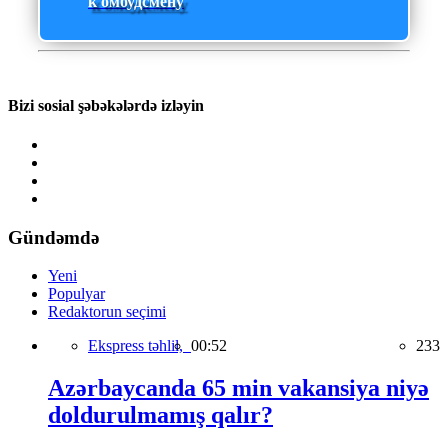
к омбудсмену
Bizi sosial şəbəkələrdə izləyin
Gündəmdə
Yeni
Populyar
Redaktorun seçimi
Ekspress təhlil,
00:52
233
Azərbaycanda 65 min vakansiya niyə
doldurulmamış qalır?