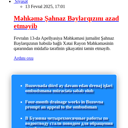
Siyasət
13 Fevral 2025, 17:01
Məhkəmə Şahnaz Bəylərqızını azad
etməyib
Fevralın 13-də Apellyasiya Məhkəməsi jurnalist Şahnaz
Bəylərqızının həbsilə bağlı Xətai Rayon Məhkəməsinin
qərarından müdafiə tərəfinin şikayətini təmin etməyib.
Ardını oxu
Buzovnada dörd ay davam edən drenaj işləri
ombudsmana müraciətə səbəb olub
Four-month drainage works in Buzovna
prompt an appeal to the ombudsman
В Бузовна четырехмесячные работы по
водоотводу стали поводом для обращения