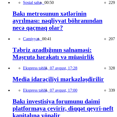
Sosial sahə,
00:50
229
Bakı metrosunun xətlərinin
ayrılması: nəqliyyat böhranından
necə qaçmaq olar?
Cəmiyyət,
00:41
207
Təbriz azadlığının salnaməsi:
Məşrutə hərəkatı və müasirlik
Ekspress təhlil,
07 avqust, 17:28
328
Media idarəçiliyi mərkəzləşdirilir
Ekspress təhlil,
07 avqust, 17:00
339
Bakı investisiya forumunu daimi
platformaya çevirir, diqqət qeyri-neft
kapitalına yönəlir