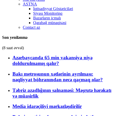
ASTNA
İqtisadiyyat Göstəriciləri
Siyası Monitorinq
Bazarların icmalı
Qarabağ münaqişəsi
Contact az
Son yenilənmə
(8 saat əvvəl)
Azərbaycanda 65 min vakansiya niyə
doldurulmamış qalır?
Bakı metrosunun xətlərinin ayrılması:
nəqliyyat böhranından necə qaçmaq olar?
Təbriz azadlığının salnaməsi: Məşrutə hərəkatı
və müasirlik
Media idarəçiliyi mərkəzləşdirilir