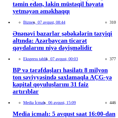
təmin edən, lakin müstəqil həyata
yetməyən əməkhaqqı
Biznes,
07 avqust, 08:44
310
Ənənəvi bazarlar şəbəkələrin təzyiqi
altında: Azərbaycan ticarət
qaydalarını niyə dəyişməlidir
Ekspress təhlil,
07 avqust, 00:03
377
BP və tərəfdaşları hasilatı 8 milyon
ton səviyyəsində saxlamaqla AÇG-yə
kapital qoyuluşlarını 31 faiz
artırıblar
Media İcmalı,
06 avqust, 15:09
446
Media icmalı: 5 avqust saat 16:00-dan