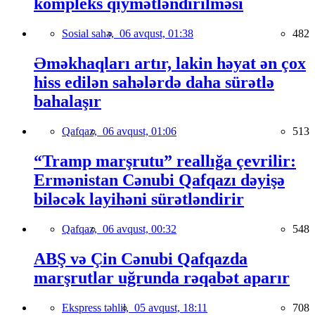
kompleks qiymətləndirilməsi
Sosial sahə,
06 avqust, 01:38
482
Əməkhaqları artır, lakin həyat ən çox
hiss edilən sahələrdə daha sürətlə
bahalaşır
Qafqaz,
06 avqust, 01:06
513
“Tramp marşrutu” reallığa çevrilir:
Ermənistan Cənubi Qafqazı dəyişə
biləcək layihəni sürətləndirir
Qafqaz,
06 avqust, 00:32
548
ABŞ və Çin Cənubi Qafqazda
marşrutlar uğrunda rəqabət aparır
Ekspress təhlil,
05 avqust, 18:11
708