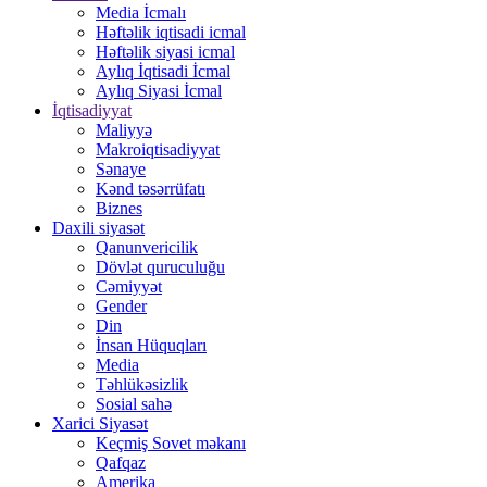
Media İcmalı
Həftəlik iqtisadi icmal
Həftəlik siyasi icmal
Aylıq İqtisadi İcmal
Aylıq Siyasi İcmal
İqtisadiyyat
Maliyyə
Makroiqtisadiyyat
Sənaye
Kənd təsərrüfatı
Biznes
Daxili siyasət
Qanunvericilik
Dövlət quruculuğu
Cəmiyyət
Gender
Din
İnsan Hüquqları
Media
Təhlükəsizlik
Sosial sahə
Xarici Siyasət
Keçmiş Sovet məkanı
Qafqaz
Amerika