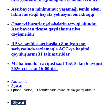
Azərbaycan minimumu: yaşamağı təmin edən,
lakin müstəqil həyata yetməyən əməkhaqqı
Ənənəvi bazarlar şəbəkələrin təzyiqi altında:
Azərbaycan ticarət qaydalarını niyə
dəyişməlidir
BP və tərəfdaşları hasilatı 8 milyon ton
səviyyəsində saxlamaqla AÇG-yə kapital
qoyuluşlarını 31 faiz artırıblar
Media icmalı: 5 avqust saat 16:00-dan 6 avqust
2026-cı il saat 16:00-dək
Ana səhifə
Siyasət
Qubad İbadoğlu Təcridxanada övladları ilə şantaj olunur
Siyasət