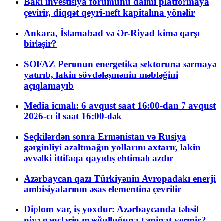
Bakı investisiya forumunu daimi platformaya
çevirir, diqqət qeyri-neft kapitalına yönəlir
Ankara, İslamabad və Ər-Riyad kimə qarşı
birləşir?
SOFAZ Perunun energetika sektoruna sərmayə
yatırıb, lakin sövdələşmənin məbləğini
açıqlamayıb
Media icmalı: 6 avqust saat 16:00-dan 7 avqust
2026-cı il saat 16:00-dək
Seçkilərdən sonra Ermənistan və Rusiya
gərginliyi azaltmağın yollarını axtarır, lakin
əvvəlki ittifaqa qayıdış ehtimalı azdır
Azərbaycan qazı Türkiyənin Avropadakı enerji
ambisiyalarının əsas elementinə çevrilir
Diplom var, iş yoxdur: Azərbaycanda təhsil
niyə gənclərin məşğulluğuna təminat vermir?