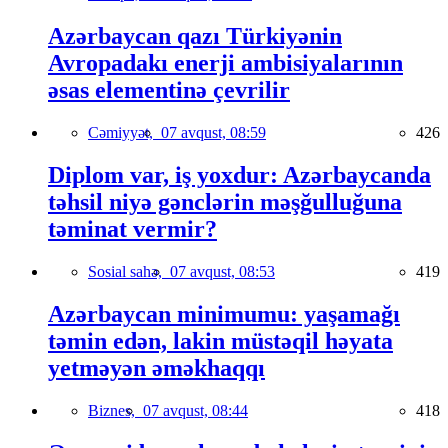
Azərbaycan qazı Türkiyənin
Avropadakı enerji ambisiyalarının
əsas elementinə çevrilir
Cəmiyyət,
07 avqust, 08:59
426
Diplom var, iş yoxdur: Azərbaycanda
təhsil niyə gənclərin məşğulluğuna
təminat vermir?
Sosial sahə,
07 avqust, 08:53
419
Azərbaycan minimumu: yaşamağı
təmin edən, lakin müstəqil həyata
yetməyən əməkhaqqı
Biznes,
07 avqust, 08:44
418