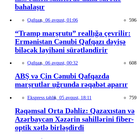
bahalaşır
Qafqaz,
06 avqust, 01:06
596
“Tramp marşrutu” reallığa çevrilir:
Ermənistan Cənubi Qafqazı dəyişə
biləcək layihəni sürətləndirir
Qafqaz,
06 avqust, 00:32
608
ABŞ və Çin Cənubi Qafqazda
marşrutlar uğrunda rəqabət aparır
Ekspress təhlil,
05 avqust, 18:11
759
Rəqəmsal Orta Dəhliz: Qazaxıstan və
Azərbaycan Xəzərin sahillərini fiber-
optik xətlə birləşdirdi