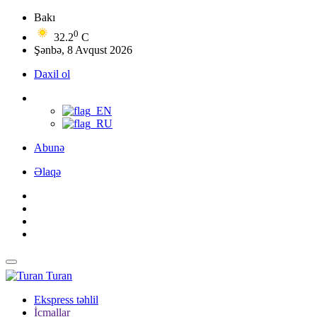
Bakı
0
32.2
C
Şənbə, 8 Avqust 2026
Daxil ol
Abunə
Əlaqə
Turan
Ekspress təhlil
İcmallar