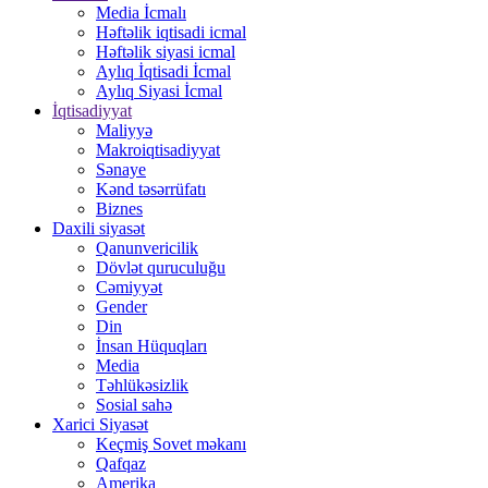
Media İcmalı
Həftəlik iqtisadi icmal
Həftəlik siyasi icmal
Aylıq İqtisadi İcmal
Aylıq Siyasi İcmal
İqtisadiyyat
Maliyyə
Makroiqtisadiyyat
Sənaye
Kənd təsərrüfatı
Biznes
Daxili siyasət
Qanunvericilik
Dövlət quruculuğu
Cəmiyyət
Gender
Din
İnsan Hüquqları
Media
Təhlükəsizlik
Sosial sahə
Xarici Siyasət
Keçmiş Sovet məkanı
Qafqaz
Amerika