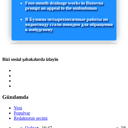
Four-month drainage works in Buzovna
prompt an appeal to the ombudsman
В Бузовна четырехмесячные работы по
водоотводу стали поводом для обращения
к омбудсмену
Bizi sosial şəbəkələrdə izləyin
Gündəmdə
Yeni
Populyar
Redaktorun seçimi
Qafqaz,
16:47
58