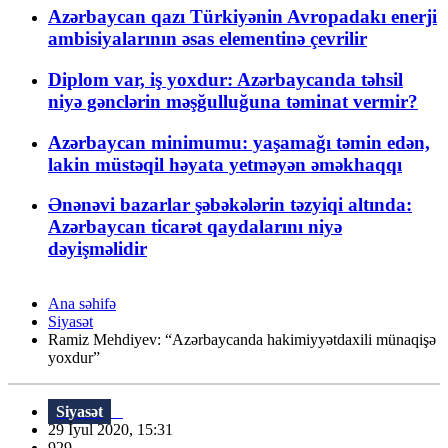
Azərbaycan qazı Türkiyənin Avropadakı enerji
ambisiyalarının əsas elementinə çevrilir
Diplom var, iş yoxdur: Azərbaycanda təhsil
niyə gənclərin məşğulluğuna təminat vermir?
Azərbaycan minimumu: yaşamağı təmin edən,
lakin müstəqil həyata yetməyən əməkhaqqı
Ənənəvi bazarlar şəbəkələrin təzyiqi altında:
Azərbaycan ticarət qaydalarını niyə
dəyişməlidir
Ana səhifə
Siyasət
Ramiz Mehdiyev: “Azərbaycanda hakimiyyətdaxili münaqişə
yoxdur”
Siyasət
29 İyul 2020, 15:31
929