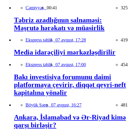
Cəmiyyət,
00:41
325
Təbriz azadlığının salnaməsi:
Məşrutə hərəkatı və müasirlik
Ekspress təhlil,
07 avqust, 17:28
419
Media idarəçiliyi mərkəzləşdirilir
Ekspress təhlil,
07 avqust, 17:00
454
Bakı investisiya forumunu daimi
platformaya çevirir, diqqət qeyri-neft
kapitalına yönəlir
Böyük Şərq,
07 avqust, 16:27
481
Ankara, İslamabad və Ər-Riyad kimə
qarşı birləşir?