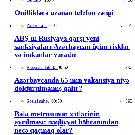
Onilliklərə uzanan telefon zəngi
Amerika,
12:32
255
ABŞ-ın Rusiyaya qarşı yeni
sanksiyaları Azərbaycan üçün risklər
və imkanlar yaradır
Ekspress təhlil,
00:52
392
Azərbaycanda 65 min vakansiya niyə
doldurulmamış qalır?
Sosial sahə,
00:50
393
Bakı metrosunun xətlərinin
ayrılması: nəqliyyat böhranından
necə qaçmaq olar?