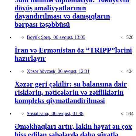
döyüş əməliyyatlarının
dayandırılması və danışıqların
bərpası təşəbbüsü
Böyük Şərq,
06 avqust, 13:05
528
İran və Ermənistan öz “TRIPP”lərini
hazırlayır
Xəzər hövzəsi,
06 avqust, 12:31
404
Xəzər geri çəkilir: su balansına dair
risklərin, nəticələrin və zəifliklərin
kompleks qiymətləndirilməsi
Sosial sahə,
06 avqust, 01:38
534
Əməkhaqları artır, lakin həyat ən çox
hiss edilən sahələrdə daha sürətlə