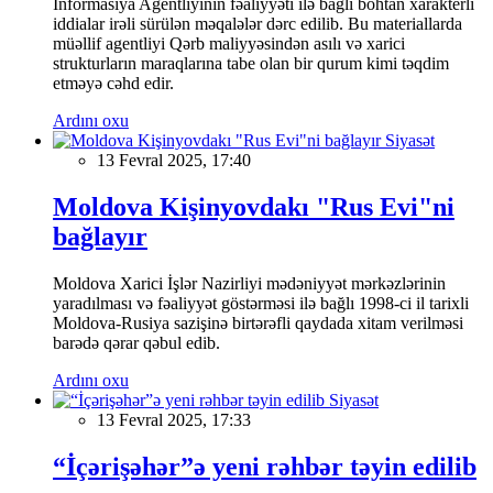
İnformasiya Agentliyinin fəaliyyəti ilə bağlı böhtan xarakterli
iddialar irəli sürülən məqalələr dərc edilib. Bu materiallarda
müəllif agentliyi Qərb maliyyəsindən asılı və xarici
strukturların maraqlarına tabe olan bir qurum kimi təqdim
etməyə cəhd edir.
Ardını oxu
Siyasət
13 Fevral 2025, 17:40
Moldova Kişinyovdakı "Rus Evi"ni
bağlayır
Moldova Xarici İşlər Nazirliyi mədəniyyət mərkəzlərinin
yaradılması və fəaliyyət göstərməsi ilə bağlı 1998-ci il tarixli
Moldova-Rusiya sazişinə birtərəfli qaydada xitam verilməsi
barədə qərar qəbul edib.
Ardını oxu
Siyasət
13 Fevral 2025, 17:33
“İçərişəhər”ə yeni rəhbər təyin edilib