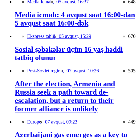
Media İcmalı,
05 avqust, 16:37
648
Media icmalı: 4 avqust saat 16:00-dan
5 avqust saat 16:00-dək
Ekspress təhlil,
05 avqust, 15:29
670
Sosial şəbəkələr üçün 16 yaş həddi
tətbiq olunur
Post-Soviet region,
07 avqust, 10:26
505
After the election, Armenia and
Russia seek a path toward de-
escalation, but a return to their
former alliance is unlikely
Europe,
07 avqust, 09:23
449
Azerbaijani gas emerges as a key to