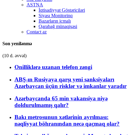
ASTNA
İqtisadiyyat Göstəriciləri
Siyası Monitorinq
Bazarların icmalı
Qarabağ münaqişəsi
Contact az
Son yenilənmə
(10 d. əvvəl)
Onilliklərə uzanan telefon zəngi
ABŞ-ın Rusiyaya qarşı yeni sanksiyaları
Azərbaycan üçün risklər və imkanlar yaradır
Azərbaycanda 65 min vakansiya niyə
doldurulmamış qalır?
Bakı metrosunun xətlərinin ayrılması:
nəqliyyat böhranından necə qaçmaq olar?