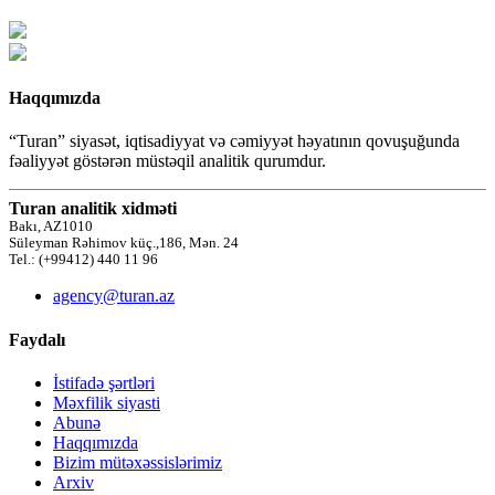
Haqqımızda
“Turan” siyasət, iqtisadiyyat və cəmiyyət həyatının qovuşuğunda
fəaliyyət göstərən müstəqil analitik qurumdur.
Turan analitik xidməti
Bakı, AZ1010
Süleyman Rəhimov küç.,186, Mən. 24
Tel.: (+99412) 440 11 96
agency@turan.az
Faydalı
İstifadə şərtləri
Məxfilik siyasti
Abunə
Haqqımızda
Bizim mütəxəssislərimiz
Arxiv