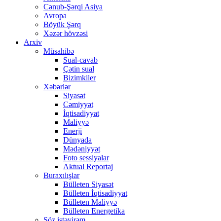
Cənub-Şərqi Asiya
Avropa
Böyük Şərq
Xəzər hövzəsi
Arxiv
Müsahibə
Sual-cavab
Çətin sual
Bizimkiler
Xəbərlər
Siyasət
Cəmiyyət
İqtisadiyyat
Maliyyə
Enerji
Dünyada
Mədəniyyət
Foto sessiyalar
Aktual Reportaj
Buraxılışlar
Bülleten Siyasət
Bülleten İqtisadiyyat
Bülleten Maliyyə
Bülleten Energetika
Söz istəyirəm