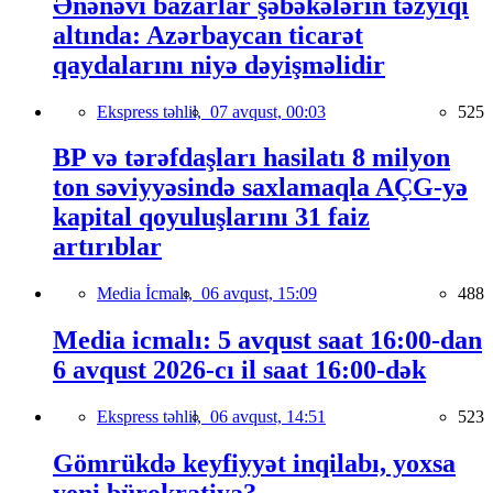
Ənənəvi bazarlar şəbəkələrin təzyiqi
altında: Azərbaycan ticarət
qaydalarını niyə dəyişməlidir
Ekspress təhlil,
07 avqust, 00:03
525
BP və tərəfdaşları hasilatı 8 milyon
ton səviyyəsində saxlamaqla AÇG-yə
kapital qoyuluşlarını 31 faiz
artırıblar
Media İcmalı,
06 avqust, 15:09
488
Media icmalı: 5 avqust saat 16:00-dan
6 avqust 2026-cı il saat 16:00-dək
Ekspress təhlil,
06 avqust, 14:51
523
Gömrükdə keyfiyyət inqilabı, yoxsa