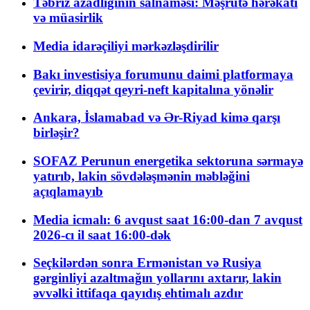
Təbriz azadlığının salnaməsi: Məşrutə hərəkatı
və müasirlik
Media idarəçiliyi mərkəzləşdirilir
Bakı investisiya forumunu daimi platformaya
çevirir, diqqət qeyri-neft kapitalına yönəlir
Ankara, İslamabad və Ər-Riyad kimə qarşı
birləşir?
SOFAZ Perunun energetika sektoruna sərmayə
yatırıb, lakin sövdələşmənin məbləğini
açıqlamayıb
Media icmalı: 6 avqust saat 16:00-dan 7 avqust
2026-cı il saat 16:00-dək
Seçkilərdən sonra Ermənistan və Rusiya
gərginliyi azaltmağın yollarını axtarır, lakin
əvvəlki ittifaqa qayıdış ehtimalı azdır