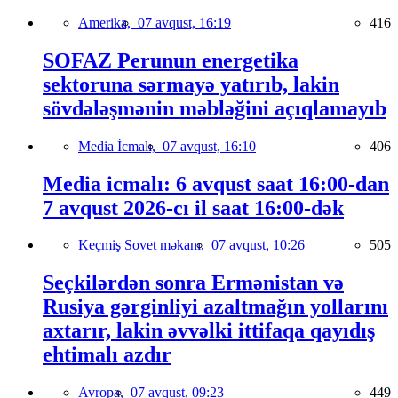
Amerika,
07 avqust, 16:19
416
SOFAZ Perunun energetika
sektoruna sərmayə yatırıb, lakin
sövdələşmənin məbləğini açıqlamayıb
Media İcmalı,
07 avqust, 16:10
406
Media icmalı: 6 avqust saat 16:00-dan
7 avqust 2026-cı il saat 16:00-dək
Keçmiş Sovet məkanı,
07 avqust, 10:26
505
Seçkilərdən sonra Ermənistan və
Rusiya gərginliyi azaltmağın yollarını
axtarır, lakin əvvəlki ittifaqa qayıdış
ehtimalı azdır
Avropa,
07 avqust, 09:23
449