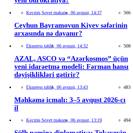
yeni bürokratiya?
Keçmiş Sovet məkanı,
06 avqust, 14:37
566
Ceyhun Bayramovun Kiyev səfərinin
arxasında nə dayanır?
Ekspress təhlil,
06 avqust, 14:32
508
AZAL, ASCO və “Azərkosmos” üçün
yeni idarəetmə modeli: Fərman hansı
dəyişiklikləri gətirir?
Ekspress təhlil,
06 avqust, 13:43
483
Məhkəmə icmalı: 3–5 avqust 2026-cı
il
Keçmiş Sovet məkanı,
06 avqust, 13:19
494
Sülh naminə diplomatiya: Tokayevin