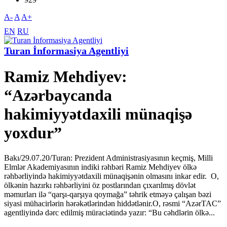
A-
A
A+
EN
RU
Turan İnformasiya Agentliyi
Ramiz Mehdiyev:
“Azərbaycanda
hakimiyyətdaxili münaqişə
yoxdur”
Bakı/29.07.20/Turan: Prezident Administrasiyasının keçmiş, Milli
Elmlər Akademiyasının indiki rəhbəri Ramiz Mehdiyev ölkə
rəhbərliyində hakimiyyətdaxili münaqişənin olmasını inkar edir. O,
ölkənin hazırkı rəhbərliyini öz postlarından çıxarılmış dövlət
məmurları ilə “qarşı-qarşıya qoymağa” təhrik etməyə çalışan bəzi
siyasi mühacirlərin hərəkətlərindən hiddətlənir.O, rəsmi “AzərTAC”
agentliyində dərc edilmiş müraciətində yazır: “Bu cəhdlərin ölkə...