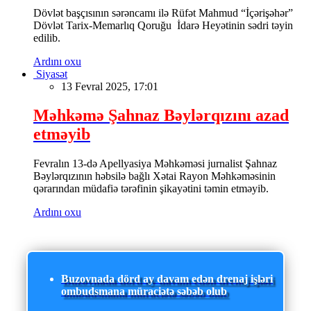
Dövlət başçısının sərəncamı ilə Rüfət Mahmud “İçərişəhər”
Dövlət Tarix-Memarlıq Qoruğu İdarə Heyətinin sədri təyin
edilib.
Ardını oxu
Siyasət
13 Fevral 2025, 17:01
Məhkəmə Şahnaz Bəylərqızını azad
etməyib
Fevralın 13-də Apellyasiya Məhkəməsi jurnalist Şahnaz
Bəylərqızının həbsilə bağlı Xətai Rayon Məhkəməsinin
qərarından müdafiə tərəfinin şikayətini təmin etməyib.
Ardını oxu
Buzovnada dörd ay davam edən drenaj işləri
ombudsmana müraciətə səbəb olub