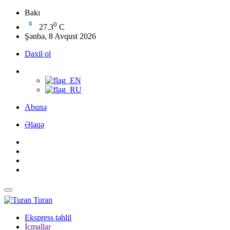
Bakı
0
27.3
C
Şənbə, 8 Avqust 2026
Daxil ol
Abunə
Əlaqə
Turan
Ekspress təhlil
İcmallar