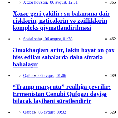
Xəzər hövzəsi,
06 avqust, 12:31
365
Xəzər geri çəkilir: su balansına dair
risklərin, nəticələrin və zəifliklərin
kompleks qiymətləndirilməsi
Sosial sahə,
06 avqust, 01:38
462
Əməkhaqları artır, lakin həyat ən çox
hiss edilən sahələrdə daha sürətlə
bahalaşır
Qafqaz,
06 avqust, 01:06
489
“Tramp marşrutu” reallığa çevrilir:
Ermənistan Cənubi Qafqazı dəyişə
biləcək layihəni sürətləndirir
Qafqaz,
06 avqust, 00:32
529