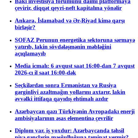
Bakı investisiya forumunu daimi platformaya
çevirir, diqqət qeyri-neft kapitalına yönəlir
Ankara, İslamabad və Ər-Riyad kimə qarşı
birləşir?
SOFAZ Perunun energetika sektoruna sərmayə
yatırıb, lakin sövdələşmənin məbləğini
açıqlamayıb
Media icmalı: 6 avqust saat 16:00-dan 7 avqust
2026-cı il saat 16:00-dək
Seçkilərdən sonra Ermənistan və Rusiya
gərginliyi azaltmağın yollarını axtarır, lakin
əvvəlki ittifaqa qayıdış ehtimalı azdır
Azərbaycan qazı Türkiyənin Avropadakı enerji
ambisiyalarının əsas elementinə çevrilir
Diplom var, iş yoxdur: Azərbaycanda təhsil
niyə gənclərin məşğulluğuna təminat vermir?