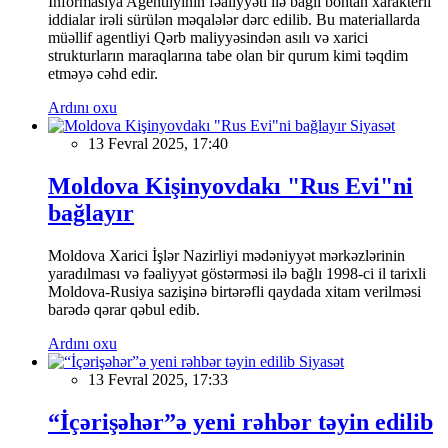
İnformasiya Agentliyinin fəaliyyəti ilə bağlı böhtan xarakterli
iddialar irəli sürülən məqalələr dərc edilib. Bu materiallarda
müəllif agentliyi Qərb maliyyəsindən asılı və xarici
strukturların maraqlarına tabe olan bir qurum kimi təqdim
etməyə cəhd edir.
Ardını oxu
Siyasət
13 Fevral 2025, 17:40
Moldova Kişinyovdakı "Rus Evi"ni
bağlayır
Moldova Xarici İşlər Nazirliyi mədəniyyət mərkəzlərinin
yaradılması və fəaliyyət göstərməsi ilə bağlı 1998-ci il tarixli
Moldova-Rusiya sazişinə birtərəfli qaydada xitam verilməsi
barədə qərar qəbul edib.
Ardını oxu
Siyasət
13 Fevral 2025, 17:33
“İçərişəhər”ə yeni rəhbər təyin edilib