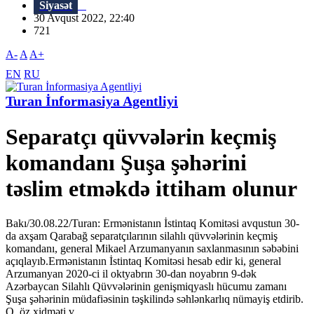
Siyasət
30 Avqust 2022, 22:40
721
A-
A
A+
EN
RU
Turan İnformasiya Agentliyi
Separatçı qüvvələrin keçmiş
komandanı Şuşa şəhərini
təslim etməkdə ittiham olunur
Bakı/30.08.22/Turan: Ermənistanın İstintaq Komitəsi avqustun 30-
da axşam Qarabağ separatçılarının silahlı qüvvələrinin keçmiş
komandanı, general Mikael Arzumanyanın saxlanmasının səbəbini
açıqlayıb.Ermənistanın İstintaq Komitəsi hesab edir ki, general
Arzumanyan 2020-ci il oktyabrın 30-dan noyabrın 9-dək
Azərbaycan Silahlı Qüvvələrinin genişmiqyaslı hücumu zamanı
Şuşa şəhərinin müdafiəsinin təşkilində səhlənkarlıq nümayiş etdirib.
O, öz xidməti v...