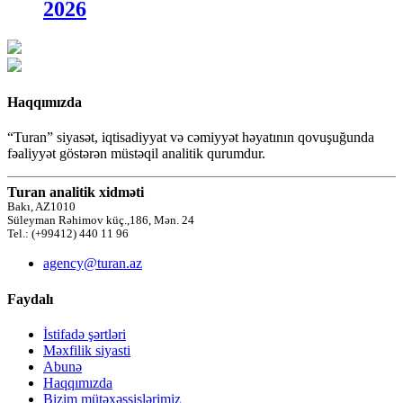
2026
Haqqımızda
“Turan” siyasət, iqtisadiyyat və cəmiyyət həyatının qovuşuğunda
fəaliyyət göstərən müstəqil analitik qurumdur.
Turan analitik xidməti
Bakı, AZ1010
Süleyman Rəhimov küç.,186, Mən. 24
Tel.: (+99412) 440 11 96
agency@turan.az
Faydalı
İstifadə şərtləri
Məxfilik siyasti
Abunə
Haqqımızda
Bizim mütəxəssislərimiz