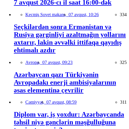
7 avqust 2026-cı il saat 16:00-dək
Keçmiş Sovet məkanı,
07 avqust, 10:26
334
Seçkilərdən sonra Ermənistan və
Rusiya gərginliyi azaltmağın yollarını
axtarır, lakin əvvəlki ittifaqa qayıdış
ehtimalı azdır
Avropa,
07 avqust, 09:23
325
Azərbaycan qazı Türkiyənin
Avropadakı enerji ambisiyalarının
əsas elementinə çevrilir
Cəmiyyət,
07 avqust, 08:59
311
Diplom var, iş yoxdur: Azərbaycanda
təhsil niyə gənclərin məşğulluğuna