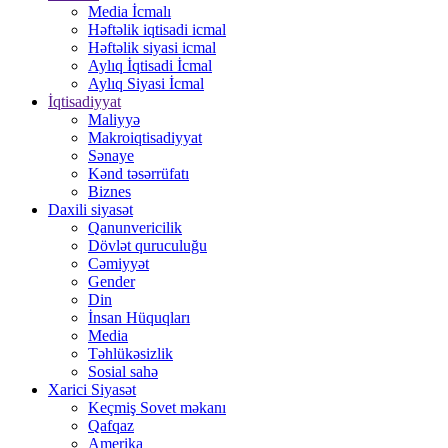
Media İcmalı
Həftəlik iqtisadi icmal
Həftəlik siyasi icmal
Aylıq İqtisadi İcmal
Aylıq Siyasi İcmal
İqtisadiyyat
Maliyyə
Makroiqtisadiyyat
Sənaye
Kənd təsərrüfatı
Biznes
Daxili siyasət
Qanunvericilik
Dövlət quruculuğu
Cəmiyyət
Gender
Din
İnsan Hüquqları
Media
Təhlükəsizlik
Sosial sahə
Xarici Siyasət
Keçmiş Sovet məkanı
Qafqaz
Amerika