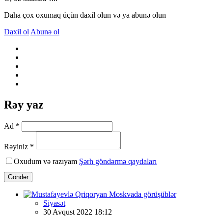
Daha çox oxumaq üçün daxil olun və ya abunə olun
Daxil ol
Abunə ol
Rəy yaz
Ad *
Rəyiniz *
Oxudum və razıyam
Şərh göndərmə qaydaları
Göndər
Siyasət
30 Avqust 2022 18:12