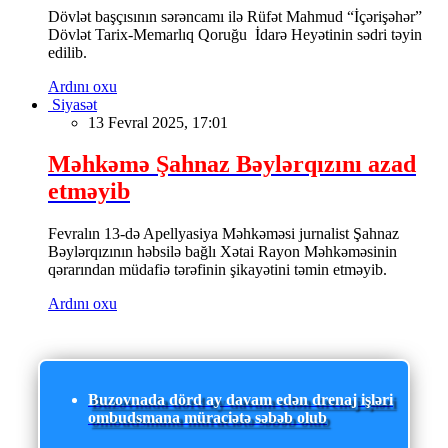
Dövlət başçısının sərəncamı ilə Rüfət Mahmud “İçərişəhər”
Dövlət Tarix-Memarlıq Qoruğu İdarə Heyətinin sədri təyin
edilib.
Ardını oxu
Siyasət
13 Fevral 2025, 17:01
Məhkəmə Şahnaz Bəylərqızını azad
etməyib
Fevralın 13-də Apellyasiya Məhkəməsi jurnalist Şahnaz
Bəylərqızının həbsilə bağlı Xətai Rayon Məhkəməsinin
qərarından müdafiə tərəfinin şikayətini təmin etməyib.
Ardını oxu
Buzovnada dörd ay davam edən drenaj işləri
ombudsmana müraciətə səbəb olub