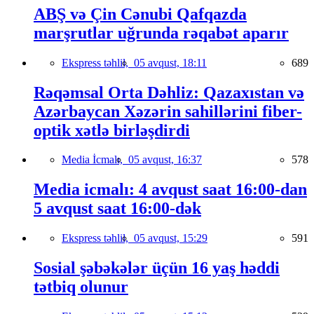
ABŞ və Çin Cənubi Qafqazda
marşrutlar uğrunda rəqabət aparır
Ekspress təhlil,
05 avqust, 18:11
689
Rəqəmsal Orta Dəhliz: Qazaxıstan və
Azərbaycan Xəzərin sahillərini fiber-
optik xətlə birləşdirdi
Media İcmalı,
05 avqust, 16:37
578
Media icmalı: 4 avqust saat 16:00-dan
5 avqust saat 16:00-dək
Ekspress təhlil,
05 avqust, 15:29
591
Sosial şəbəkələr üçün 16 yaş həddi
tətbiq olunur