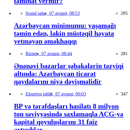
təminat vermir?
Sosial sahə,
07 avqust, 08:53
295
Azərbaycan minimumu: yaşamağı
təmin edən, lakin müstəqil həyata
yetməyən əməkhaqqı
Biznes,
07 avqust, 08:44
281
Ənənəvi bazarlar şəbəkələrin təzyiqi
altında: Azərbaycan ticarət
qaydalarını niyə dəyişməlidir
Ekspress təhlil,
07 avqust, 00:03
347
BP və tərəfdaşları hasilatı 8 milyon
ton səviyyəsində saxlamaqla AÇG-yə
kapital qoyuluşlarını 31 faiz
artırıblar