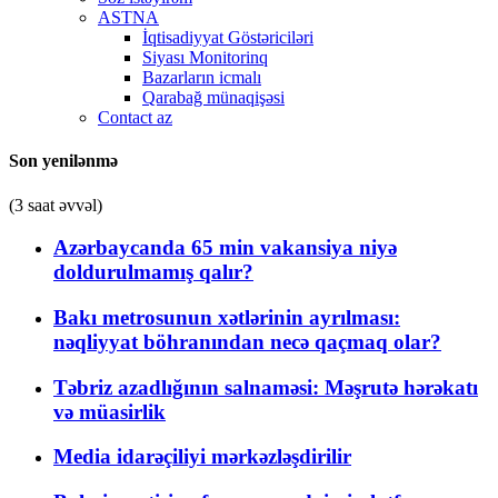
ASTNA
İqtisadiyyat Göstəriciləri
Siyası Monitorinq
Bazarların icmalı
Qarabağ münaqişəsi
Contact az
Son yenilənmə
(3 saat əvvəl)
Azərbaycanda 65 min vakansiya niyə
doldurulmamış qalır?
Bakı metrosunun xətlərinin ayrılması:
nəqliyyat böhranından necə qaçmaq olar?
Təbriz azadlığının salnaməsi: Məşrutə hərəkatı
və müasirlik
Media idarəçiliyi mərkəzləşdirilir