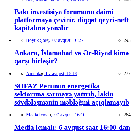
Bakı investisiya forumunu daimi
platformaya çevirir, diqqət qeyri-neft
kapitalına yönəlir
Böyük Şərq,
07 avqust, 16:27
293
Ankara, İslamabad və Ər-Riyad kimə
qarşı birləşir?
Amerika,
07 avqust, 16:19
277
SOFAZ Perunun energetika
sektoruna sərmayə yatırıb, lakin
sövdələşmənin məbləğini açıqlamayıb
Media İcmalı,
07 avqust, 16:10
264
Media icmalı: 6 avqust saat 16:00-dan