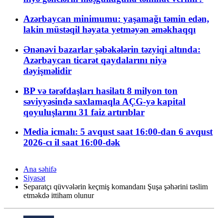
Azərbaycan minimumu: yaşamağı təmin edən,
lakin müstəqil həyata yetməyən əməkhaqqı
Ənənəvi bazarlar şəbəkələrin təzyiqi altında:
Azərbaycan ticarət qaydalarını niyə
dəyişməlidir
BP və tərəfdaşları hasilatı 8 milyon ton
səviyyəsində saxlamaqla AÇG-yə kapital
qoyuluşlarını 31 faiz artırıblar
Media icmalı: 5 avqust saat 16:00-dan 6 avqust
2026-cı il saat 16:00-dək
Ana səhifə
Siyasət
Separatçı qüvvələrin keçmiş komandanı Şuşa şəhərini təslim
etməkdə ittiham olunur