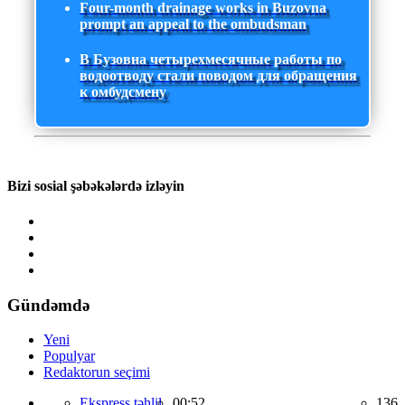
Four-month drainage works in Buzovna
prompt an appeal to the ombudsman
В Бузовна четырехмесячные работы по
водоотводу стали поводом для обращения
к омбудсмену
Bizi sosial şəbəkələrdə izləyin
Gündəmdə
Yeni
Populyar
Redaktorun seçimi
Ekspress təhlil,
00:52
136