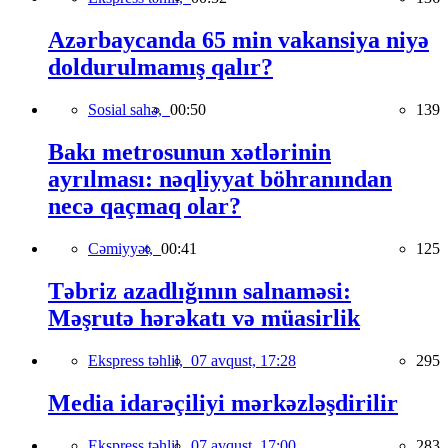
Azərbaycanda 65 min vakansiya niyə
doldurulmamış qalır?
Sosial sahə,
00:50
139
Bakı metrosunun xətlərinin
ayrılması: nəqliyyat böhranından
necə qaçmaq olar?
Cəmiyyət,
00:41
125
Təbriz azadlığının salnaməsi:
Məşrutə hərəkatı və müasirlik
Ekspress təhlil,
07 avqust, 17:28
295
Media idarəçiliyi mərkəzləşdirilir
Ekspress təhlil,
07 avqust, 17:00
283