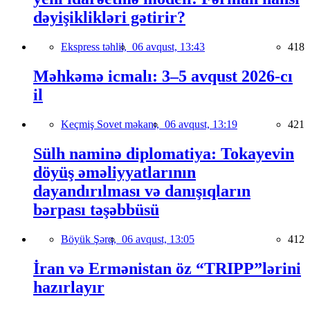
dəyişiklikləri gətirir?
Ekspress təhlil,
06 avqust, 13:43
418
Məhkəmə icmalı: 3–5 avqust 2026-cı
il
Keçmiş Sovet məkanı,
06 avqust, 13:19
421
Sülh naminə diplomatiya: Tokayevin
döyüş əməliyyatlarının
dayandırılması və danışıqların
bərpası təşəbbüsü
Böyük Şərq,
06 avqust, 13:05
412
İran və Ermənistan öz “TRIPP”lərini
hazırlayır