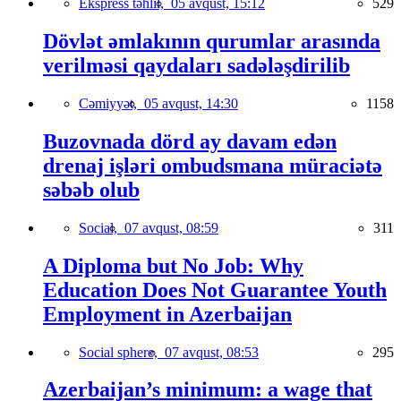
Ekspress təhlil,
05 avqust, 15:12
529
Dövlət əmlakının qurumlar arasında
verilməsi qaydaları sadələşdirilib
Cəmiyyət,
05 avqust, 14:30
1158
Buzovnada dörd ay davam edən
drenaj işləri ombudsmana müraciətə
səbəb olub
Social,
07 avqust, 08:59
311
A Diploma but No Job: Why
Education Does Not Guarantee Youth
Employment in Azerbaijan
Social sphere,
07 avqust, 08:53
295
Azerbaijan’s minimum: a wage that