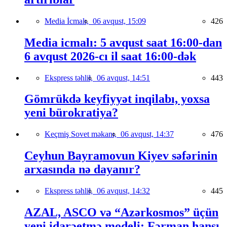
Media İcmalı,
06 avqust, 15:09
426
Media icmalı: 5 avqust saat 16:00-dan
6 avqust 2026-cı il saat 16:00-dək
Ekspress təhlil,
06 avqust, 14:51
443
Gömrükdə keyfiyyət inqilabı, yoxsa
yeni bürokratiya?
Keçmiş Sovet məkanı,
06 avqust, 14:37
476
Ceyhun Bayramovun Kiyev səfərinin
arxasında nə dayanır?
Ekspress təhlil,
06 avqust, 14:32
445
AZAL, ASCO və “Azərkosmos” üçün
yeni idarəetmə modeli: Fərman hansı