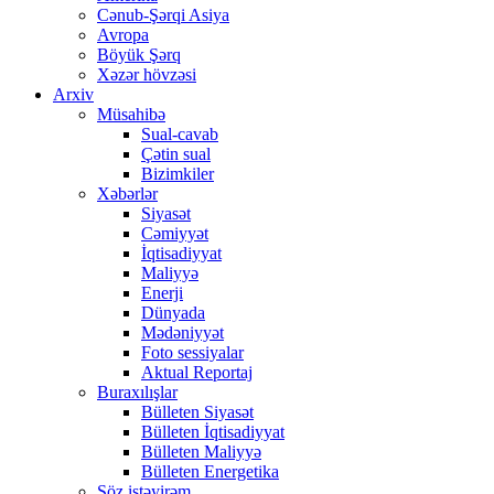
Cənub-Şərqi Asiya
Avropa
Böyük Şərq
Xəzər hövzəsi
Arxiv
Müsahibə
Sual-cavab
Çətin sual
Bizimkiler
Xəbərlər
Siyasət
Cəmiyyət
İqtisadiyyat
Maliyyə
Enerji
Dünyada
Mədəniyyət
Foto sessiyalar
Aktual Reportaj
Buraxılışlar
Bülleten Siyasət
Bülleten İqtisadiyyat
Bülleten Maliyyə
Bülleten Energetika
Söz istəyirəm