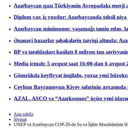
Azərbaycan qazı Türkiyənin Avropadakı enerji am
Diplom var, iş yoxdur: Azərbaycanda təhsil niyə
Azərbaycan minimumu: yaşamağı təmin edən, la
Ənənəvi bazarlar şəbəkələrin təzyiqi altında: Azə
BP və tərəfdaşları hasilatı 8 milyon ton səviyyəs
Media icmalı: 5 avqust saat 16:00-dan 6 avqust 2
Gömrükdə keyfiyyət inqilabı, yoxsa yeni bürokr
Ceyhun Bayramovun Kiyev səfərinin arxasında 
AZAL, ASCO və “Azərkosmos” üçün yeni idarəetm
Ana səhifə
Siyasət
UNEP və Azərbaycan COP-29-da Su və İqlim Məsələlərinin Həl