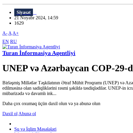
Siyasət
21 Noyabr 2024, 14:59
1629
A-
A
A+
EN
RU
Turan İnformasiya Agentliyi
UNEP və Azərbaycan COP-29-da S
Birləşmiş Millətlər Təşkilatının Ətraf Mühit Proqramı (UNEP) və Azə
edilməsinə olan sadiqliklərini rəsmi şəkildə təsdiqlədilər. UNEP-in i
mübarizədə və davamlı ink...
Daha çox oxumaq üçün daxil olun və ya abunə olun
Daxil ol
Abunə ol
Su və İqlim Məsələləri