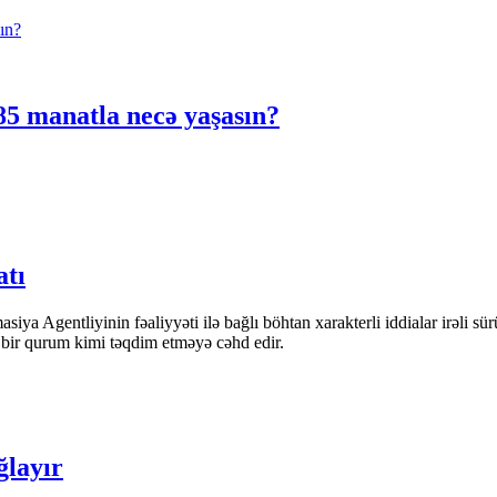
5 manatla necə yaşasın?
atı
iya Agentliyinin fəaliyyəti ilə bağlı böhtan xarakterli iddialar irəli sü
n bir qurum kimi təqdim etməyə cəhd edir.
ğlayır