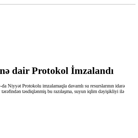
nə dair Protokol İmzalandı
da Niyyət Protokolu imzalamaqla davamlı su resurslarının idarə
ərəfindən təsdiqlənmiş bu razılaşma, suyun iqlim dəyişikliyi ilə