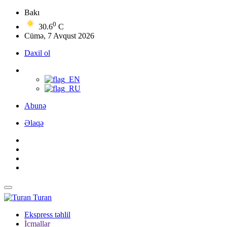
Bakı
0
30.6
C
Cümə, 7 Avqust 2026
Daxil ol
Abunə
Əlaqə
Turan
Ekspress təhlil
İcmallar