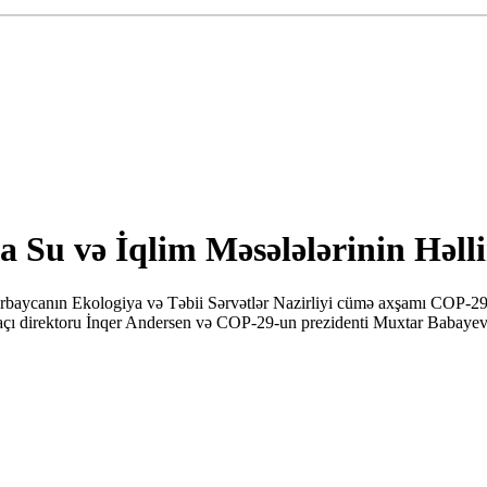
u və İqlim Məsələlərinin Həlli
rbaycanın Ekologiya və Təbii Sərvətlər Nazirliyi cümə axşamı COP-29-
craçı direktoru İnqer Andersen və COP-29-un prezidenti Muxtar Babayev t