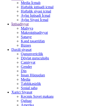
Media İcmalı
Həftəlik iqtisadi icmal
Həftəlik siyasi icmal
Aylıq İqtisadi İcmal
Aylıq Siyasi İcmal
İqtisadiyyat
Maliyyə
Makroiqtisadiyyat
Sənaye
Kənd təsərrüfatı
Biznes
Daxili siyasət
Qanunvericilik
Dövlət quruculuğu
Cəmiyyət
Gender
Din
İnsan Hüquqları
Media
Təhlükəsizlik
Sosial sahə
Xarici Siyasət
Keçmiş Sovet məkanı
Qafqaz
Amerika