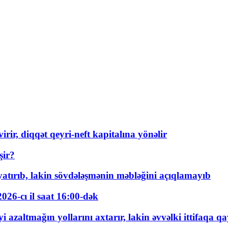
rir, diqqət qeyri-neft kapitalına yönəlir
şir?
tırıb, lakin sövdələşmənin məbləğini açıqlamayıb
026-cı il saat 16:00-dək
 azaltmağın yollarını axtarır, lakin əvvəlki ittifaqa qa