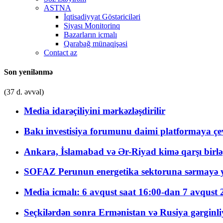
ASTNA
İqtisadiyyat Göstəriciləri
Siyası Monitorinq
Bazarların icmalı
Qarabağ münaqişəsi
Contact az
Son yenilənmə
(37 d. əvvəl)
Media idarəçiliyini mərkəzləşdirilir
Bakı investisiya forumunu daimi platformaya çevi
Ankara, İslamabad və Ər-Riyad kimə qarşı birlə
SOFAZ Perunun energetika sektoruna sərmayə ya
Media icmalı: 6 avqust saat 16:00-dan 7 avqust 2
Seçkilərdən sonra Ermənistan və Rusiya gərginliyi