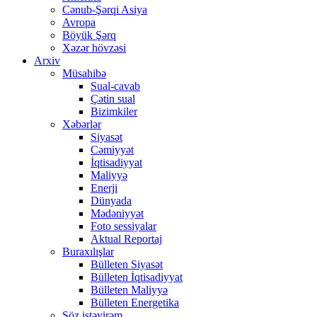
Cənub-Şərqi Asiya
Avropa
Böyük Şərq
Xəzər hövzəsi
Arxiv
Müsahibə
Sual-cavab
Çətin sual
Bizimkiler
Xəbərlər
Siyasət
Cəmiyyət
İqtisadiyyat
Maliyyə
Enerji
Dünyada
Mədəniyyət
Foto sessiyalar
Aktual Reportaj
Buraxılışlar
Bülleten Siyasət
Bülleten İqtisadiyyat
Bülleten Maliyyə
Bülleten Energetika
Söz istəyirəm