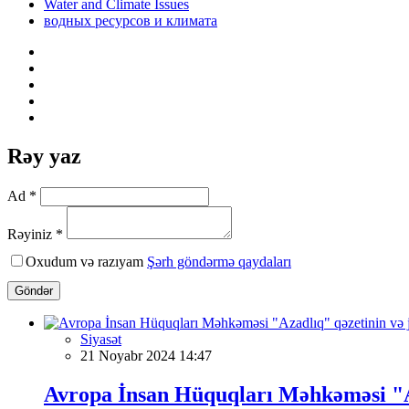
Water and Climate Issues
водных ресурсов и климата
Rəy yaz
Ad *
Rəyiniz *
Oxudum və razıyam
Şərh göndərmə qaydaları
Göndər
Siyasət
21 Noyabr 2024 14:47
Avropa İnsan Hüquqları Məhkəməsi "Az