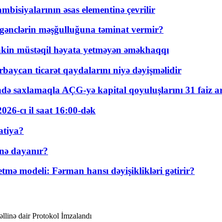
bisiyalarının əsas elementinə çevrilir
 gənclərin məşğulluğuna təminat vermir?
kin müstəqil həyata yetməyən əməkhaqqı
rbaycan ticarət qaydalarını niyə dəyişməlidir
ində saxlamaqla AÇG-yə kapital qoyuluşlarını 31 faiz ar
026-cı il saat 16:00-dək
atiya?
nə dayanır?
ə modeli: Fərman hansı dəyişiklikləri gətirir?
linə dair Protokol İmzalandı