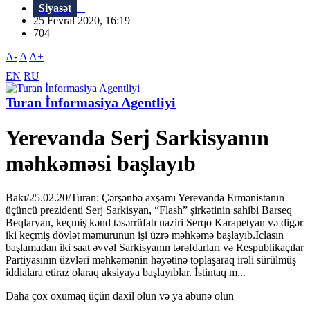
Siyasət
25 Fevral 2020, 16:19
704
A-
A
A+
EN
RU
Turan İnformasiya Agentliyi
Yerevanda Serj Sarkisyanın
məhkəməsi başlayıb
Bakı/25.02.20/Turan: Çərşənbə axşamı Yerevanda Ermənistanın
üçüncü prezidenti Serj Sarkisyan, “Flash” şirkətinin sahibi Barseq
Beqlaryan, keçmiş kənd təsərrüfatı naziri Serqo Karapetyan və digər
iki keçmiş dövlət məmurunun işi üzrə məhkəmə başlayıb.İclasın
başlamadan iki saat əvvəl Sarkisyanın tərəfdarları və Respublikaçılar
Partiyasının üzvləri məhkəmənin həyətinə toplaşaraq irəli sürülmüş
iddialara etiraz olaraq aksiyaya başlayıblar. İstintaq m...
Daha çox oxumaq üçün daxil olun və ya abunə olun