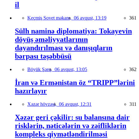
il
Keçmiş Sovet məkanı,
06 avqust, 13:19
361
Sülh naminə diplomatiya: Tokayevin
döyüş əməliyyatlarının
dayandırılması və danışıqların
bərpası təşəbbüsü
Böyük Şərq,
06 avqust, 13:05
362
İran və Ermənistan öz “TRIPP”lərini
hazırlayır
Xəzər hövzəsi,
06 avqust, 12:31
311
Xəzər geri çəkilir: su balansına dair
risklərin, nəticələrin və zəifliklərin
kompleks qiymətləndirilməsi