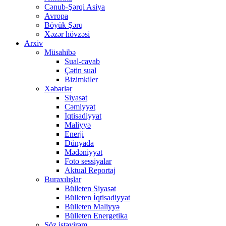
Cənub-Şərqi Asiya
Avropa
Böyük Şərq
Xəzər hövzəsi
Arxiv
Müsahibə
Sual-cavab
Çətin sual
Bizimkiler
Xəbərlər
Siyasət
Cəmiyyət
İqtisadiyyat
Maliyyə
Enerji
Dünyada
Mədəniyyət
Foto sessiyalar
Aktual Reportaj
Buraxılışlar
Bülleten Siyasət
Bülleten İqtisadiyyat
Bülleten Maliyyə
Bülleten Energetika
Söz istəyirəm