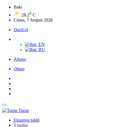
Bakı
0
28.2
C
Cümə, 7 Avqust 2026
Daxil ol
Abunə
Əlaqə
Turan
Ekspress təhlil
İcmallar