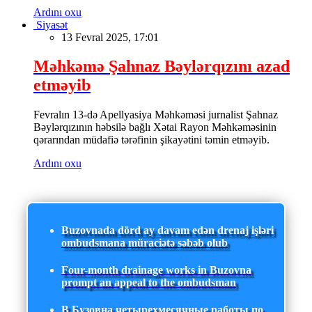
Ardını oxu
Siyasət
13 Fevral 2025, 17:01
Məhkəmə Şahnaz Bəylərqızını azad
etməyib
Fevralın 13-də Apellyasiya Məhkəməsi jurnalist Şahnaz
Bəylərqızının həbsilə bağlı Xətai Rayon Məhkəməsinin
qərarından müdafiə tərəfinin şikayətini təmin etməyib.
Ardını oxu
Buzovnada dörd ay davam edən drenaj işləri
ombudsmana müraciətə səbəb olub
Four-month drainage works in Buzovna
prompt an appeal to the ombudsman
В Бузовна четырехмесячные работы по