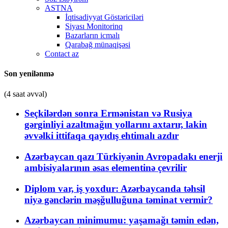
ASTNA
İqtisadiyyat Göstəriciləri
Siyası Monitorinq
Bazarların icmalı
Qarabağ münaqişəsi
Contact az
Son yenilənmə
(4 saat əvvəl)
Seçkilərdən sonra Ermənistan və Rusiya
gərginliyi azaltmağın yollarını axtarır, lakin
əvvəlki ittifaqa qayıdış ehtimalı azdır
Azərbaycan qazı Türkiyənin Avropadakı enerji
ambisiyalarının əsas elementinə çevrilir
Diplom var, iş yoxdur: Azərbaycanda təhsil
niyə gənclərin məşğulluğuna təminat vermir?
Azərbaycan minimumu: yaşamağı təmin edən,