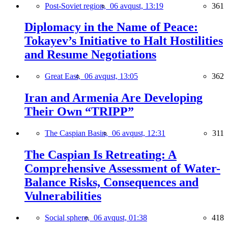
Post-Soviet region,
06 avqust, 13:19
361
Diplomacy in the Name of Peace:
Tokayev’s Initiative to Halt Hostilities
and Resume Negotiations
Great East,
06 avqust, 13:05
362
Iran and Armenia Are Developing
Their Own “TRIPP”
The Caspian Basin,
06 avqust, 12:31
311
The Caspian Is Retreating: A
Comprehensive Assessment of Water-
Balance Risks, Consequences and
Vulnerabilities
Social sphere,
06 avqust, 01:38
418