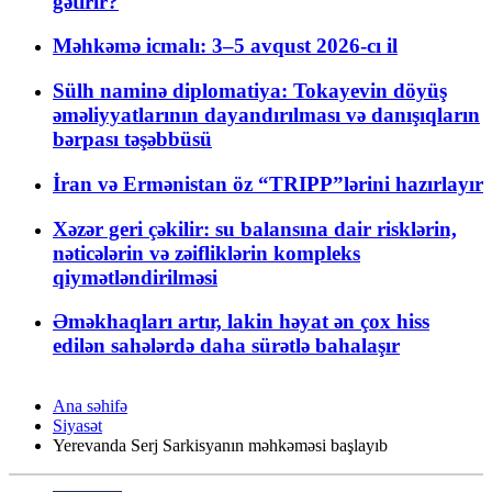
gətirir?
Məhkəmə icmalı: 3–5 avqust 2026-cı il
Sülh naminə diplomatiya: Tokayevin döyüş
əməliyyatlarının dayandırılması və danışıqların
bərpası təşəbbüsü
İran və Ermənistan öz “TRIPP”lərini hazırlayır
Xəzər geri çəkilir: su balansına dair risklərin,
nəticələrin və zəifliklərin kompleks
qiymətləndirilməsi
Əməkhaqları artır, lakin həyat ən çox hiss
edilən sahələrdə daha sürətlə bahalaşır
Ana səhifə
Siyasət
Yerevanda Serj Sarkisyanın məhkəməsi başlayıb