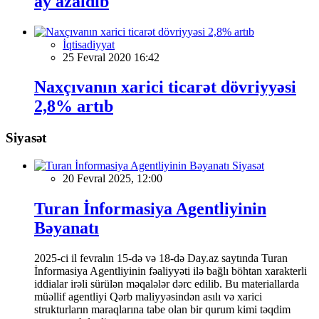
ay azaldıb
İqtisadiyyat
25 Fevral 2020 16:42
Naxçıvanın xarici ticarət dövriyyəsi
2,8% artıb
Siyasət
Siyasət
20 Fevral 2025, 12:00
Turan İnformasiya Agentliyinin
Bəyanatı
2025-ci il fevralın 15-də və 18-də Day.az saytında Turan
İnformasiya Agentliyinin fəaliyyəti ilə bağlı böhtan xarakterli
iddialar irəli sürülən məqalələr dərc edilib. Bu materiallarda
müəllif agentliyi Qərb maliyyəsindən asılı və xarici
strukturların maraqlarına tabe olan bir qurum kimi təqdim