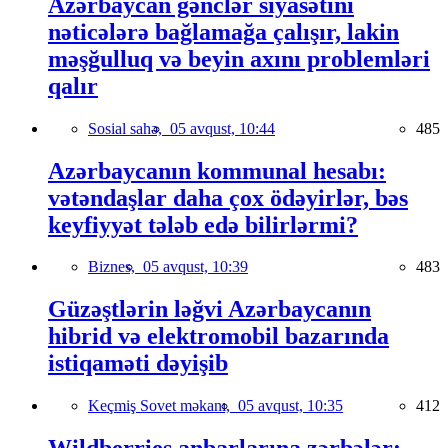
Azərbaycan gənclər siyasətini
nəticələrə bağlamağa çalışır, lakin
məşğulluq və beyin axını problemləri
qalır
Sosial sahə,
05 avqust, 10:44
485
Azərbaycanın kommunal hesabı:
vətəndaşlar daha çox ödəyirlər, bəs
keyfiyyət tələb edə bilirlərmi?
Biznes,
05 avqust, 10:39
483
Güzəştlərin ləğvi Azərbaycanın
hibrid və elektromobil bazarında
istiqaməti dəyişib
Keçmiş Sovet məkanı,
05 avqust, 10:35
412