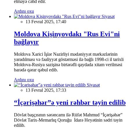
etməyə cəhd edir.
Ardını oxu
Siyasət
13 Fevral 2025, 17:40
Moldova Kişinyovdakı "Rus Evi"ni
bağlayır
Moldova Xarici İşlər Nazirliyi mədəniyyət mərkəzlərinin
yaradılması və fəaliyyət göstərməsi ilə bağlı 1998-ci il tarixli
Moldova-Rusiya sazişinə birtərəfli qaydada xitam verilməsi
barədə qərar qəbul edib.
Ardını oxu
Siyasət
13 Fevral 2025, 17:33
“İçərişəhər”ə yeni rəhbər təyin edilib
Dövlət başçısının sərəncamı ilə Rüfət Mahmud “İçərişəhər”
Dövlət Tarix-Memarlıq Qoruğu İdarə Heyətinin sədri təyin
edilib.