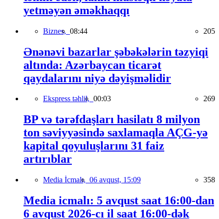
yetməyən əməkhaqqı
Biznes,
08:44
205
Ənənəvi bazarlar şəbəkələrin təzyiqi
altında: Azərbaycan ticarət
qaydalarını niyə dəyişməlidir
Ekspress təhlil,
00:03
269
BP və tərəfdaşları hasilatı 8 milyon
ton səviyyəsində saxlamaqla AÇG-yə
kapital qoyuluşlarını 31 faiz
artırıblar
Media İcmalı,
06 avqust, 15:09
358
Media icmalı: 5 avqust saat 16:00-dan
6 avqust 2026-cı il saat 16:00-dək