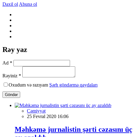
Daxil ol
Abunə ol
Rəy yaz
Ad *
Rəyiniz *
Oxudum və razıyam
Şərh göndərmə qaydaları
Göndər
Cəmiyyət
25 Fevral 2020 16:06
Məhkəmə jurnalistin şərti cəzasını üç