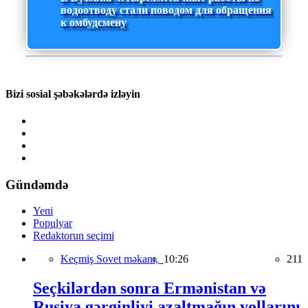
водоотводу стали поводом для обращения
к омбудсмену
Bizi sosial şəbəkələrdə izləyin
Gündəmdə
Yeni
Populyar
Redaktorun seçimi
Keçmiş Sovet məkanı,
10:26
211
Seçkilərdən sonra Ermənistan və
Rusiya gərginliyi azaltmağın yollarını