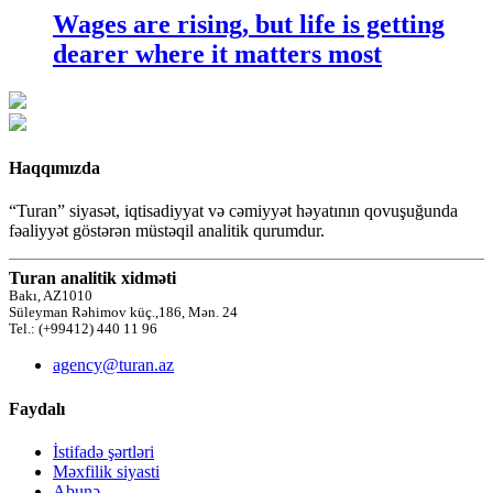
Wages are rising, but life is getting
dearer where it matters most
Haqqımızda
“Turan” siyasət, iqtisadiyyat və cəmiyyət həyatının qovuşuğunda
fəaliyyət göstərən müstəqil analitik qurumdur.
Turan analitik xidməti
Bakı, AZ1010
Süleyman Rəhimov küç.,186, Mən. 24
Tel.: (+99412) 440 11 96
agency@turan.az
Faydalı
İstifadə şərtləri
Məxfilik siyasti
Abunə