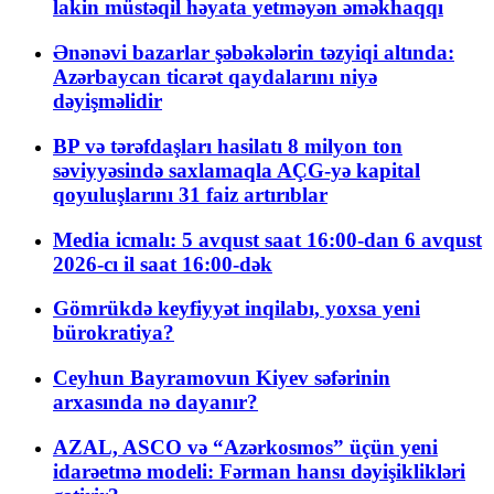
lakin müstəqil həyata yetməyən əməkhaqqı
Ənənəvi bazarlar şəbəkələrin təzyiqi altında:
Azərbaycan ticarət qaydalarını niyə
dəyişməlidir
BP və tərəfdaşları hasilatı 8 milyon ton
səviyyəsində saxlamaqla AÇG-yə kapital
qoyuluşlarını 31 faiz artırıblar
Media icmalı: 5 avqust saat 16:00-dan 6 avqust
2026-cı il saat 16:00-dək
Gömrükdə keyfiyyət inqilabı, yoxsa yeni
bürokratiya?
Ceyhun Bayramovun Kiyev səfərinin
arxasında nə dayanır?
AZAL, ASCO və “Azərkosmos” üçün yeni
idarəetmə modeli: Fərman hansı dəyişiklikləri