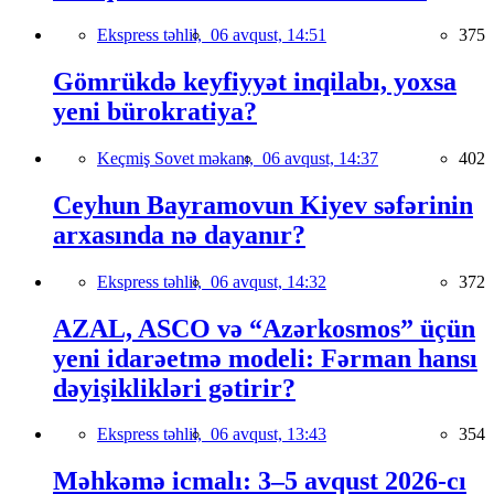
Ekspress təhlil,
06 avqust, 14:51
375
Gömrükdə keyfiyyət inqilabı, yoxsa
yeni bürokratiya?
Keçmiş Sovet məkanı,
06 avqust, 14:37
402
Ceyhun Bayramovun Kiyev səfərinin
arxasında nə dayanır?
Ekspress təhlil,
06 avqust, 14:32
372
AZAL, ASCO və “Azərkosmos” üçün
yeni idarəetmə modeli: Fərman hansı
dəyişiklikləri gətirir?
Ekspress təhlil,
06 avqust, 13:43
354
Məhkəmə icmalı: 3–5 avqust 2026-cı