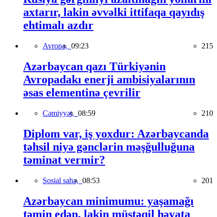
axtarır, lakin əvvəlki ittifaqa qayıdış
ehtimalı azdır
Avropa,
09:23
215
Azərbaycan qazı Türkiyənin
Avropadakı enerji ambisiyalarının
əsas elementinə çevrilir
Cəmiyyət,
08:59
210
Diplom var, iş yoxdur: Azərbaycanda
təhsil niyə gənclərin məşğulluğuna
təminat vermir?
Sosial sahə,
08:53
201
Azərbaycan minimumu: yaşamağı
təmin edən, lakin müstəqil həyata