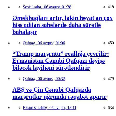
Sosial sahə,
06 avqust, 01:38
418
Əməkhaqları artır, lakin həyat ən çox
hiss edilən sahələrdə daha sürətlə
bahalaşır
Qafqaz,
06 avqust, 01:06
450
“Tramp marşrutu” reallığa çevrilir:
Ermənistan Cənubi Qafqazı dəyişə
biləcək layihəni sürətləndirir
Qafqaz,
06 avqust, 00:32
479
ABŞ və Çin Cənubi Qafqazda
marşrutlar uğrunda rəqabət aparır
Ekspress təhlil,
05 avqust, 18:11
634