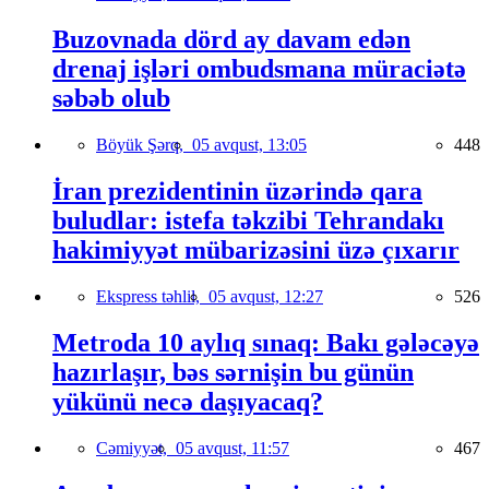
Buzovnada dörd ay davam edən
drenaj işləri ombudsmana müraciətə
səbəb olub
Böyük Şərq,
05 avqust, 13:05
448
İran prezidentinin üzərində qara
buludlar: istefa təkzibi Tehrandakı
hakimiyyət mübarizəsini üzə çıxarır
Ekspress təhlil,
05 avqust, 12:27
526
Metroda 10 aylıq sınaq: Bakı gələcəyə
hazırlaşır, bəs sərnişin bu günün
yükünü necə daşıyacaq?
Cəmiyyət,
05 avqust, 11:57
467