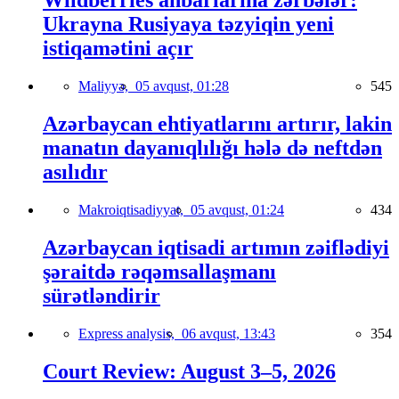
Wildberries anbarlarına zərbələr:
Ukrayna Rusiyaya təzyiqin yeni
istiqamətini açır
Maliyyə,
05 avqust, 01:28
545
Azərbaycan ehtiyatlarını artırır, lakin
manatın dayanıqlılığı hələ də neftdən
asılıdır
Makroiqtisadiyyat,
05 avqust, 01:24
434
Azərbaycan iqtisadi artımın zəiflədiyi
şəraitdə rəqəmsallaşmanı
sürətləndirir
Express analysis,
06 avqust, 13:43
354
Court Review: August 3–5, 2026