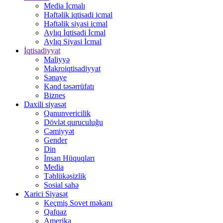
Media İcmalı
Həftəlik iqtisadi icmal
Həftəlik siyasi icmal
Aylıq İqtisadi İcmal
Aylıq Siyasi İcmal
İqtisadiyyat
Maliyyə
Makroiqtisadiyyat
Sənaye
Kənd təsərrüfatı
Biznes
Daxili siyasət
Qanunvericilik
Dövlət quruculuğu
Cəmiyyət
Gender
Din
İnsan Hüquqları
Media
Təhlükəsizlik
Sosial sahə
Xarici Siyasət
Keçmiş Sovet məkanı
Qafqaz
Amerika