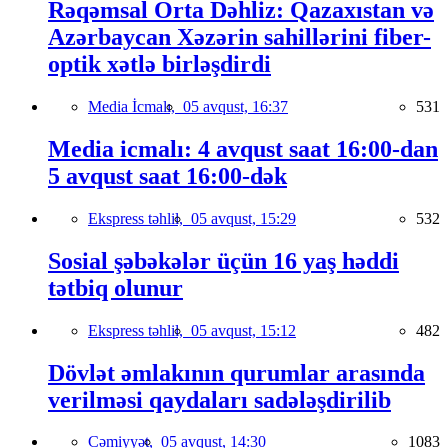
Rəqəmsal Orta Dəhliz: Qazaxıstan və
Azərbaycan Xəzərin sahillərini fiber-
optik xətlə birləşdirdi
Media İcmalı,
05 avqust, 16:37
531
Media icmalı: 4 avqust saat 16:00-dan
5 avqust saat 16:00-dək
Ekspress təhlil,
05 avqust, 15:29
532
Sosial şəbəkələr üçün 16 yaş həddi
tətbiq olunur
Ekspress təhlil,
05 avqust, 15:12
482
Dövlət əmlakının qurumlar arasında
verilməsi qaydaları sadələşdirilib
Cəmiyyət,
05 avqust, 14:30
1083