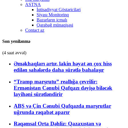
ASTNA
İqtisadiyyat Göstəriciləri
Siyası Monitorinq
Bazarların icmalı
Qarabağ münaqişəsi
Contact az
Son yenilənmə
(4 saat əvvəl)
Əməkhaqları artır, lakin həyat ən çox hiss
edilən sahələrdə daha sürətlə bahalaşır
“Tramp marşrutu” reallığa çevrilir:
Ermənistan Cənubi Qafqazı dəyişə biləcək
layihəni sürətləndirir
ABŞ və Çin Cənubi Qafqazda marşrutlar
uğrunda rəqabət aparır
Rəqəmsal Orta Dəhliz: Qazaxıstan və