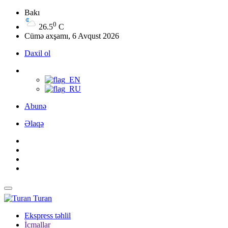
Bakı
0
26.5
C
Cümə axşamı, 6 Avqust 2026
Daxil ol
Abunə
Əlaqə
Turan
Ekspress təhlil
İcmallar