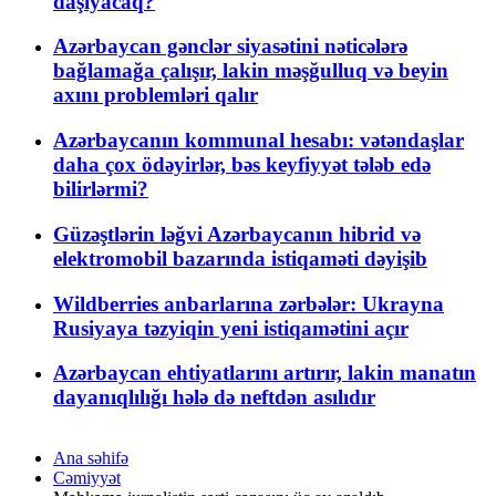
daşıyacaq?
Azərbaycan gənclər siyasətini nəticələrə
bağlamağa çalışır, lakin məşğulluq və beyin
axını problemləri qalır
Azərbaycanın kommunal hesabı: vətəndaşlar
daha çox ödəyirlər, bəs keyfiyyət tələb edə
bilirlərmi?
Güzəştlərin ləğvi Azərbaycanın hibrid və
elektromobil bazarında istiqaməti dəyişib
Wildberries anbarlarına zərbələr: Ukrayna
Rusiyaya təzyiqin yeni istiqamətini açır
Azərbaycan ehtiyatlarını artırır, lakin manatın
dayanıqlılığı hələ də neftdən asılıdır
Ana səhifə
Cəmiyyət