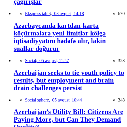
çağırışlar
Ekspress təhlil,
03 avqust, 14:18
670
Azərbaycanda kartdan-karta
köçürmələrə yeni limitlər kölgə
iqtisadiyyatını hədəfə alır, lakin
suallar doğurur
Social,
05 avqust, 11:57
328
Azerbaijan seeks to tie youth policy to
results, but employment and brain
drain challenges persist
Social sphere,
05 avqust, 10:44
348
Azerbaijan’s Utility Bill: Citizens Are
Paying More, but Can They Demand