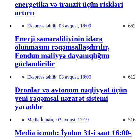
energetika və tranzit üçün riskləri
artırır
Ekspress təhlil,
03 avqust, 18:09
652
Enerji səmərəliliyinin idarə
olunmasını rəqəmsallaşdırılır,
Fondun maliyyə dayanıqlığını
gücləndirilir
Ekspress təhlil,
03 avqust, 18:00
612
Dronlar və avtonom nəqliyyat üçün
yeni rəqəmsal nəzarət sistemi
yaradılır
Media İcmalı,
03 avqust, 17:19
516
Media icmalı: İyulun 31-i saat 16:00-