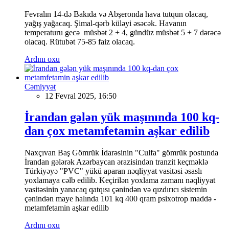
Fevralın 14-də Bakıda və Abşeronda hava tutqun olacaq,
yağış yağacaq. Şimal-qərb küləyi əsəcək. Havanın
temperaturu gecə müsbət 2 + 4, gündüz müsbət 5 + 7 dərəcə
olacaq. Rütubət 75-85 faiz olacaq.
Ardını oxu
Cəmiyyət
12 Fevral 2025, 16:50
İrandan gələn yük maşınında 100 kq-
dan çox metamfetamin aşkar edilib
Naxçıvan Baş Gömrük İdarəsinin "Culfa" gömrük postunda
İrandan gələrək Azərbaycan ərazisindən tranzit keçməklə
Türkiyəyə "PVC" yükü aparan nəqliyyat vasitəsi əsaslı
yoxlamaya cəlb edilib. Keçirilən yoxlama zamanı nəqliyyat
vasitəsinin yanacaq qatqısı çənindən və qızdırıcı sistemin
çənindən maye halında 101 kq 400 qram psixotrop maddə -
metamfetamin aşkar edilib
Ardını oxu