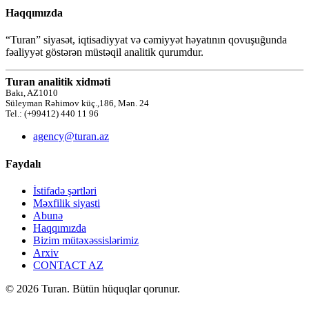
Haqqımızda
“Turan” siyasət, iqtisadiyyat və cəmiyyət həyatının qovuşuğunda
fəaliyyət göstərən müstəqil analitik qurumdur.
Turan analitik xidməti
Bakı, AZ1010
Süleyman Rəhimov küç.,186, Mən. 24
Tel.: (+99412) 440 11 96
agency@turan.az
Faydalı
İstifadə şərtləri
Məxfilik siyasti
Abunə
Haqqımızda
Bizim mütəxəssislərimiz
Arxiv
CONTACT AZ
© 2026 Turan. Bütün hüquqlar qorunur.