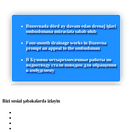
Buzovnada dörd ay davam edən drenaj işləri
ombudsmana müraciətə səbəb olub
Four-month drainage works in Buzovna
prompt an appeal to the ombudsman
В Бузовна четырехмесячные работы по
водоотводу стали поводом для обращения
к омбудсмену
Bizi sosial şəbəkələrdə izləyin