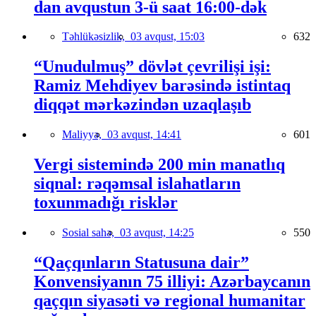
dan avqustun 3-ü saat 16:00-dək
Təhlükəsizlik,
03 avqust, 15:03
632
“Unudulmuş” dövlət çevrilişi işi:
Ramiz Mehdiyev barəsində istintaq
diqqət mərkəzindən uzaqlaşıb
Maliyyə,
03 avqust, 14:41
601
Vergi sistemində 200 min manatlıq
siqnal: rəqəmsal islahatların
toxunmadığı risklər
Sosial sahə,
03 avqust, 14:25
550
“Qaçqınların Statusuna dair”
Konvensiyanın 75 illiyi: Azərbaycanın
qaçqın siyasəti və regional humanitar