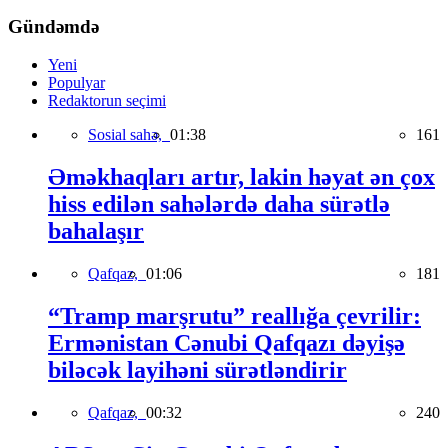
Gündəmdə
Yeni
Populyar
Redaktorun seçimi
Sosial sahə,
01:38
161
Əməkhaqları artır, lakin həyat ən çox
hiss edilən sahələrdə daha sürətlə
bahalaşır
Qafqaz,
01:06
181
“Tramp marşrutu” reallığa çevrilir:
Ermənistan Cənubi Qafqazı dəyişə
biləcək layihəni sürətləndirir
Qafqaz,
00:32
240