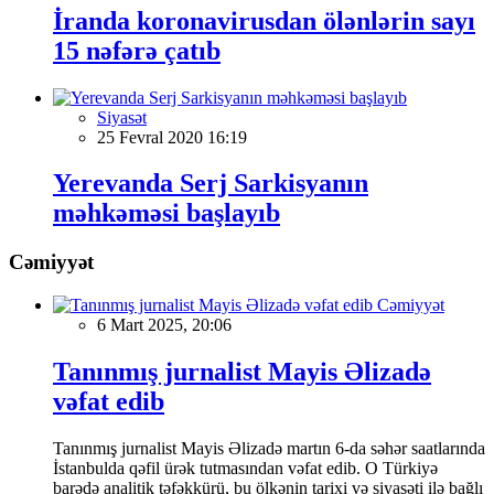
İranda koronavirusdan ölənlərin sayı
15 nəfərə çatıb
Siyasət
25 Fevral 2020 16:19
Yerevanda Serj Sarkisyanın
məhkəməsi başlayıb
Cəmiyyət
Cəmiyyət
6 Mart 2025, 20:06
Tanınmış jurnalist Mayis Əlizadə
vəfat edib
Tanınmış jurnalist Mayis Əlizadə martın 6-da səhər saatlarında
İstanbulda qəfil ürək tutmasından vəfat edib. O Türkiyə
barədə analitik təfəkkürü, bu ölkənin tarixi və siyasəti ilə bağlı