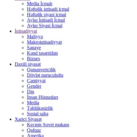
Media İcmalı
Həftəlik iqtisadi icmal
Həftəlik siyasi icmal
Aylıq İqtisadi İcmal
Aylıq Siyasi İcmal
İqtisadiyyat
Maliyyə
Makroiqtisadiyyat
Sənaye
Kənd təsərrüfatı
Biznes
Daxili siyasət
Qanunvericilik
Dövlət quruculuğu
Cəmiyyət
Gender
Din
İnsan Hüquqları
Media
Təhlükəsizlik
Sosial sahə
Xarici Siyasət
Keçmiş Sovet məkanı
Qafqaz
Amerika