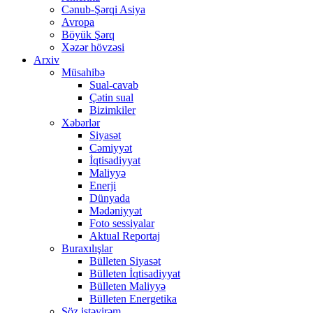
Cənub-Şərqi Asiya
Avropa
Böyük Şərq
Xəzər hövzəsi
Arxiv
Müsahibə
Sual-cavab
Çətin sual
Bizimkiler
Xəbərlər
Siyasət
Cəmiyyət
İqtisadiyyat
Maliyyə
Enerji
Dünyada
Mədəniyyət
Foto sessiyalar
Aktual Reportaj
Buraxılışlar
Bülleten Siyasət
Bülleten İqtisadiyyat
Bülleten Maliyyə
Bülleten Energetika
Söz istəyirəm