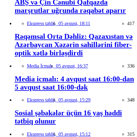
ABŞ və Çin Cənubi Qafqazda
marşrutlar uğrunda rəqabət aparır
Ekspress təhlil,
05 avqust, 18:11
417
Rəqəmsal Orta Dəhliz: Qazaxıstan və
Azərbaycan Xəzərin sahillərini fiber-
optik xətlə birləşdirdi
Media İcmalı,
05 avqust, 16:37
336
Media icmalı: 4 avqust saat 16:00-dan
5 avqust saat 16:00-dək
Ekspress təhlil,
05 avqust, 15:29
348
Sosial şəbəkələr üçün 16 yaş həddi
tətbiq olunur
Ekspress təhlil,
05 avqust, 15:12
315