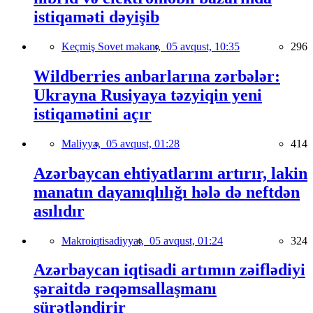
istiqaməti dəyişib
Keçmiş Sovet məkanı,
05 avqust, 10:35
296
Wildberries anbarlarına zərbələr:
Ukrayna Rusiyaya təzyiqin yeni
istiqamətini açır
Maliyyə,
05 avqust, 01:28
414
Azərbaycan ehtiyatlarını artırır, lakin
manatın dayanıqlılığı hələ də neftdən
asılıdır
Makroiqtisadiyyat,
05 avqust, 01:24
324
Azərbaycan iqtisadi artımın zəiflədiyi
şəraitdə rəqəmsallaşmanı
sürətləndirir