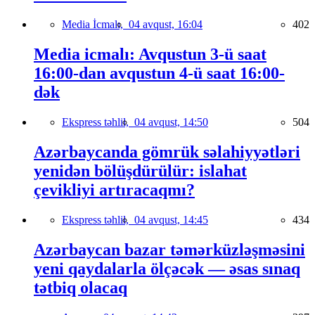
Media İcmalı,
04 avqust, 16:04
402
Media icmalı: Avqustun 3-ü saat
16:00-dan avqustun 4-ü saat 16:00-
dək
Ekspress təhlil,
04 avqust, 14:50
504
Azərbaycanda gömrük səlahiyyətləri
yenidən bölüşdürülür: islahat
çevikliyi artıracaqmı?
Ekspress təhlil,
04 avqust, 14:45
434
Azərbaycan bazar təmərküzləşməsini
yeni qaydalarla ölçəcək — əsas sınaq
tətbiq olacaq