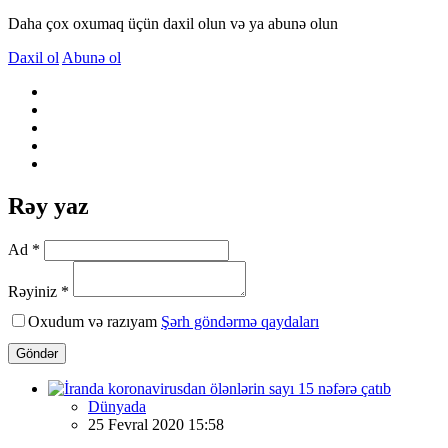
Daha çox oxumaq üçün daxil olun və ya abunə olun
Daxil ol
Abunə ol
Rəy yaz
Ad *
Rəyiniz *
Oxudum və razıyam
Şərh göndərmə qaydaları
Göndər
Dünyada
25 Fevral 2020 15:58