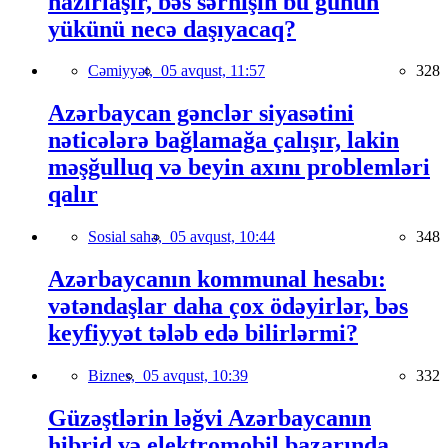
hazırlaşır, bəs sərnişin bu günün
yükünü necə daşıyacaq?
Cəmiyyət,
05 avqust, 11:57
328
Azərbaycan gənclər siyasətini
nəticələrə bağlamağa çalışır, lakin
məşğulluq və beyin axını problemləri
qalır
Sosial sahə,
05 avqust, 10:44
348
Azərbaycanın kommunal hesabı:
vətəndaşlar daha çox ödəyirlər, bəs
keyfiyyət tələb edə bilirlərmi?
Biznes,
05 avqust, 10:39
332
Güzəştlərin ləğvi Azərbaycanın
hibrid və elektromobil bazarında