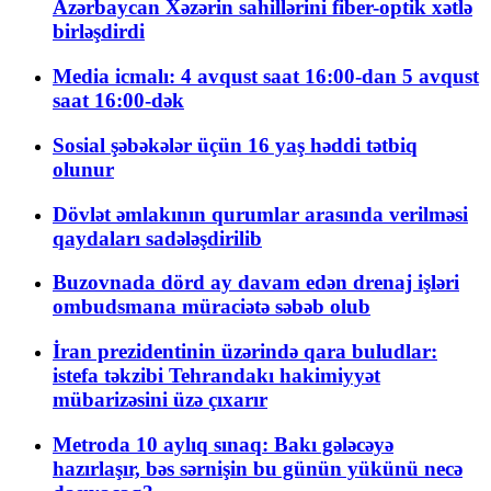
Azərbaycan Xəzərin sahillərini fiber-optik xətlə
birləşdirdi
Media icmalı: 4 avqust saat 16:00-dan 5 avqust
saat 16:00-dək
Sosial şəbəkələr üçün 16 yaş həddi tətbiq
olunur
Dövlət əmlakının qurumlar arasında verilməsi
qaydaları sadələşdirilib
Buzovnada dörd ay davam edən drenaj işləri
ombudsmana müraciətə səbəb olub
İran prezidentinin üzərində qara buludlar:
istefa təkzibi Tehrandakı hakimiyyət
mübarizəsini üzə çıxarır
Metroda 10 aylıq sınaq: Bakı gələcəyə
hazırlaşır, bəs sərnişin bu günün yükünü necə