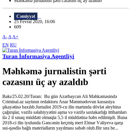
Məhkəmə jurnalistin şərti cəzasını üç ay azaldıb
Cəmiyyət
25 Fevral 2020, 16:06
609
A-
A
A+
EN
RU
Turan İnformasiya Agentliyi
Məhkəmə jurnalistin şərti
cəzasını üç ay azaldıb
Bakı/25.02.20/Turan: Bu gün Azərbaycan Ali Məhkəməsində
Criminal.az saytının redaktoru Anar Məmmədovun kassasiya
şikayətinə baxılıb.Jurnalist 2019-cu ilin martında dövlət əleyhinə
çağırışlar, vəzifə səlahiyyətini aşma və vəzifə saxtakarlığı ittihamları
ilə 2 il sınaq müddəti olmaqla 5,5 il müddətinə həbs edilmişdi. Buna
2018-ci ilin iyulunda Gəncənin keçmiş meri Elmar Vəliyevə qarşı
sui-qəsdlə bağlı materialların yayılması səbəb olub.Bir sıra be...