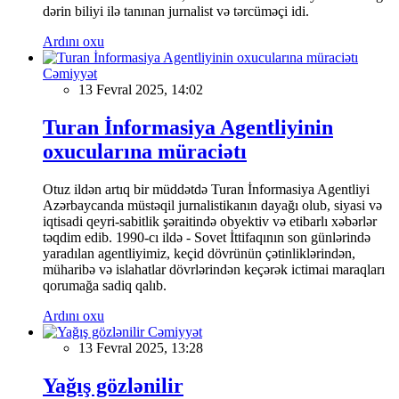
dərin biliyi ilə tanınan jurnalist və tərcüməçi idi.
Ardını oxu
Cəmiyyət
13 Fevral 2025, 14:02
Turan İnformasiya Agentliyinin
oxucularına müraciətı
Otuz ildən artıq bir müddətdə Turan İnformasiya Agentliyi
Azərbaycanda müstəqil jurnalistikanın dayağı olub, siyasi və
iqtisadi qeyri-sabitlik şəraitində obyektiv və etibarlı xəbərlər
təqdim edib. 1990-cı ildə - Sovet İttifaqının son günlərində
yaradılan agentliyimiz, keçid dövrünün çətinliklərindən,
müharibə və islahatlar dövrlərindən keçərək ictimai maraqları
qorumağa sadiq qalıb.
Ardını oxu
Cəmiyyət
13 Fevral 2025, 13:28
Yağış gözlənilir