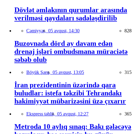
Dövlət əmlakının qurumlar arasında
verilməsi qaydaları sadələşdirilib
Cəmiyyət,
05 avqust, 14:30
828
Buzovnada dörd ay davam edən
drenaj işləri ombudsmana müraciətə
səbəb olub
Böyük Şərq,
05 avqust, 13:05
315
İran prezidentinin üzərində qara
buludlar: istefa təkzibi Tehrandakı
hakimiyyət mübarizəsini üzə çıxarır
Ekspress təhlil,
05 avqust, 12:27
365
Metroda 10 aylıq sınaq: Bakı gələcəyə