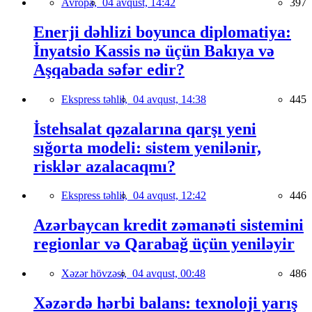
Avropa,
04 avqust, 14:42
397
Enerji dəhlizi boyunca diplomatiya:
İnyatsio Kassis nə üçün Bakıya və
Aşqabada səfər edir?
Ekspress təhlil,
04 avqust, 14:38
445
İstehsalat qəzalarına qarşı yeni
sığorta modeli: sistem yenilənir,
risklər azalacaqmı?
Ekspress təhlil,
04 avqust, 12:42
446
Azərbaycan kredit zəmanəti sistemini
regionlar və Qarabağ üçün yeniləyir
Xəzər hövzəsi,
04 avqust, 00:48
486
Xəzərdə hərbi balans: texnoloji yarış