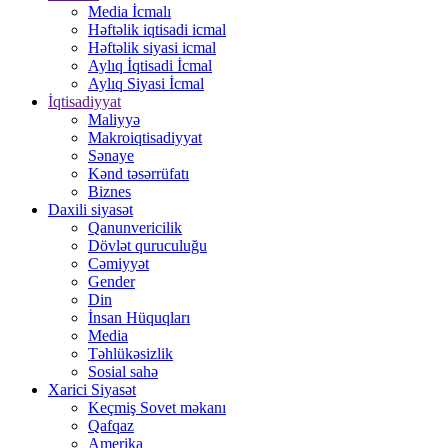
Media İcmalı
Həftəlik iqtisadi icmal
Həftəlik siyasi icmal
Aylıq İqtisadi İcmal
Aylıq Siyasi İcmal
İqtisadiyyat
Maliyyə
Makroiqtisadiyyat
Sənaye
Kənd təsərrüfatı
Biznes
Daxili siyasət
Qanunvericilik
Dövlət quruculuğu
Cəmiyyət
Gender
Din
İnsan Hüquqları
Media
Təhlükəsizlik
Sosial sahə
Xarici Siyasət
Keçmiş Sovet məkanı
Qafqaz
Amerika