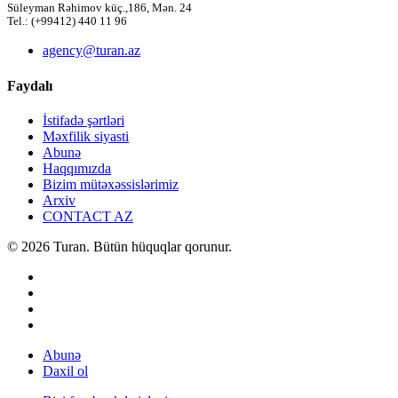
Süleyman Rəhimov küç.,186, Mən. 24
Tel.: (+99412) 440 11 96
agency@turan.az
Faydalı
İstifadə şərtləri
Məxfilik siyasti
Abunə
Haqqımızda
Bizim mütəxəssislərimiz
Arxiv
CONTACT AZ
© 2026 Turan. Bütün hüquqlar qorunur.
Abunə
Daxil ol