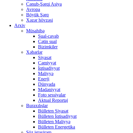
Cənub-Şərqi Asiya
Avropa
Böyük Şərq
Xəzər hövzəsi
Arxiv
Müsahibə
Sual-cavab
Çətin sual
Bizimkiler
Xəbərlər
Siyasət
Cəmiyyət
İqtisadiyyat
Maliyyə
Enerji
Dünyada
Mədəniyyət
Foto sessiyalar
Aktual Reportaj
Buraxılışlar
Bülleten Siyasət
Bülleten İqtisadiyyat
Bülleten Maliyyə
Bülleten Energetika
Söz istəyirəm