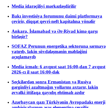
Media idarəçiliyi mərkəzləşdirilir
Bakı investisiya forumunu daimi platformaya
çevirir, diqqət qeyri-neft kapitalına yönəlir
Ankara, İslamabad və Ər-Riyad kimə qarşı
birləşir?
SOFAZ Perunun energetika sektoruna sərmayə
yatırıb, lakin sövdələşmənin məbləğini
açıqlamayıb
Media icmalı: 6 avqust saat 16:00-dan 7 avqust
2026-cı il saat 16:00-dək
Seçkilərdən sonra Ermənistan və Rusiya
gərginliyi azaltmağın yollarını axtarır, lakin
əvvəlki ittifaqa qayıdış ehtimalı azdır
Azərbaycan qazı Türkiyənin Avropadakı enerji
ambisiyalarının əsas elementinə çevrilir