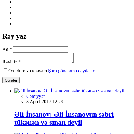
Rəy yaz
Ad *
Rəyiniz *
Oxudum və razıyam
Şərh göndərmə qaydaları
Göndər
Cəmiyyət
8 Aprel 2017 12:29
Əli İnsanov: Əli İnsanovun səbri
tükənən və sınan deyil