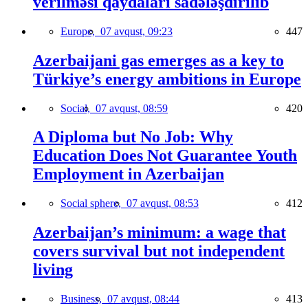
verilməsi qaydaları sadələşdirilib
Europe,
07 avqust, 09:23
447
Azerbaijani gas emerges as a key to
Türkiye’s energy ambitions in Europe
Social,
07 avqust, 08:59
420
A Diploma but No Job: Why
Education Does Not Guarantee Youth
Employment in Azerbaijan
Social sphere,
07 avqust, 08:53
412
Azerbaijan’s minimum: a wage that
covers survival but not independent
living
Business,
07 avqust, 08:44
413