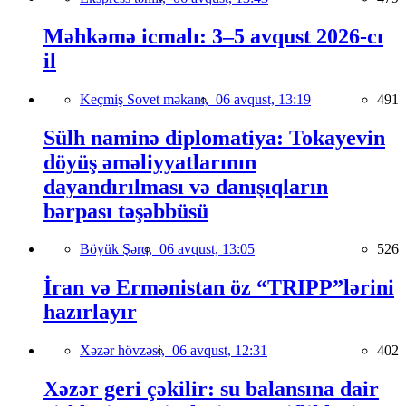
Məhkəmə icmalı: 3–5 avqust 2026-cı
il
Keçmiş Sovet məkanı,
06 avqust, 13:19
491
Sülh naminə diplomatiya: Tokayevin
döyüş əməliyyatlarının
dayandırılması və danışıqların
bərpası təşəbbüsü
Böyük Şərq,
06 avqust, 13:05
526
İran və Ermənistan öz “TRIPP”lərini
hazırlayır
Xəzər hövzəsi,
06 avqust, 12:31
402
Xəzər geri çəkilir: su balansına dair