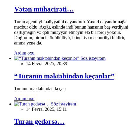
Vətən mühacirəti…
Turan agentliyi fəaliyyətini dayandırdı. Yaxud dayandırmağa
məcbur oldu. Açığı, əslində indi bunun hansının baş verdiyini
dartışmağın və qəti müəyyən etməyin elə bir fərqi yoxdur.
Doğrudur, birinci könüllülüyü, ikinci isə məcburiliyi bildirir,
amma yenə də.
Ardını oxu
Söz istəyirəm
14 Fevral 2025, 20:39
“Turanın məktəbindən keçənlər”
Turanın məktəbindən keçən
Ardını oxu
Söz istəyirəm
14 Fevral 2025, 15:11
Turan gedərsə…