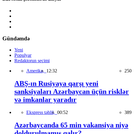
Gündəmdə
Yeni
Populyar
Redaktorun seçimi
Amerika,
12:32
250
ABŞ-ın Rusiyaya qarşı yeni
sanksiyaları Azərbaycan üçün risklər
və imkanlar yaradır
Ekspress təhlil,
00:52
389
Azərbaycanda 65 min vakansiya niyə
doldurulmamış qalır?