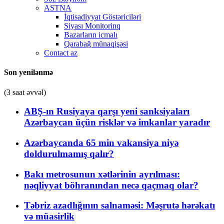
ASTNA
İqtisadiyyat Göstəriciləri
Siyası Monitorinq
Bazarların icmalı
Qarabağ münaqişəsi
Contact az
Son yenilənmə
(3 saat əvvəl)
ABŞ-ın Rusiyaya qarşı yeni sanksiyaları
Azərbaycan üçün risklər və imkanlar yaradır
Azərbaycanda 65 min vakansiya niyə
doldurulmamış qalır?
Bakı metrosunun xətlərinin ayrılması:
nəqliyyat böhranından necə qaçmaq olar?
Təbriz azadlığının salnaməsi: Məşrutə hərəkatı
və müasirlik