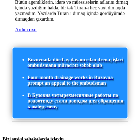
Bütün agentliklərin, idarə və müəssisələrin adlarını dırnaq
içində yazdığım halda, bir tək Turan-ı heç vaxt dırnaqda
yazmadım. Yazılarda Turan-ı dırnaq içində gördüyümdə
dırnaqdan çıxardım.
Ardını oxu
Buzovnada dörd ay davam edən drenaj işləri
ombudsmana müraciətə səbəb olub
Four-month drainage works in Buzovna
prompt an appeal to the ombudsman
В Бузовна четырехмесячные работы по
водоотводу стали поводом для обращения
к омбудсмену
Bizi sosial şəbəkələrdə izləyin