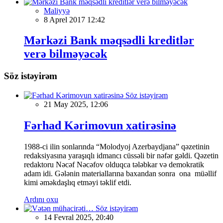
Maliyyə
8 Aprel 2017 12:42
Mərkəzi Bank məqsədli kreditlər
verə bilməyəcək
Söz istəyirəm
Söz istəyirəm
21 May 2025, 12:06
Fərhad Kərimovun xatirəsinə
1988-ci ilin sonlarında “Molodyoj Azerbaydjana” qəzetinin
redaksiyasına yaraşıqlı idmancı cüssəli bir nəfər gəldi. Qəzetin
redaktoru Nəcəf Nəcəfov olduqca tələbkar və demokratik
adam idi. Gələnin materiallarına baxandan sonra ona müəllif
kimi əməkdaşlıq etməyi təklif etdi.
Ardını oxu
Söz istəyirəm
14 Fevral 2025, 20:40