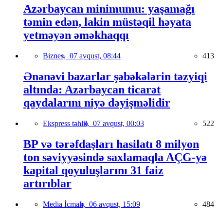
Azərbaycan minimumu: yaşamağı
təmin edən, lakin müstəqil həyata
yetməyən əməkhaqqı
Biznes,
07 avqust, 08:44
413
Ənənəvi bazarlar şəbəkələrin təzyiqi
altında: Azərbaycan ticarət
qaydalarını niyə dəyişməlidir
Ekspress təhlil,
07 avqust, 00:03
522
BP və tərəfdaşları hasilatı 8 milyon
ton səviyyəsində saxlamaqla AÇG-yə
kapital qoyuluşlarını 31 faiz
artırıblar
Media İcmalı,
06 avqust, 15:09
484