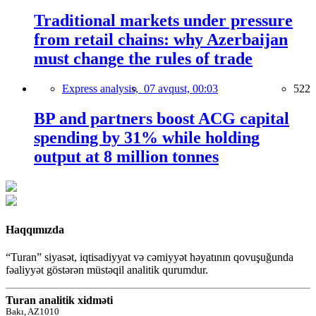
Traditional markets under pressure
from retail chains: why Azerbaijan
must change the rules of trade
Express analysis,
07 avqust, 00:03
522
BP and partners boost ACG capital
spending by 31% while holding
output at 8 million tonnes
Haqqımızda
“Turan” siyasət, iqtisadiyyat və cəmiyyət həyatının qovuşuğunda
fəaliyyət göstərən müstəqil analitik qurumdur.
Turan analitik xidməti
Bakı, AZ1010