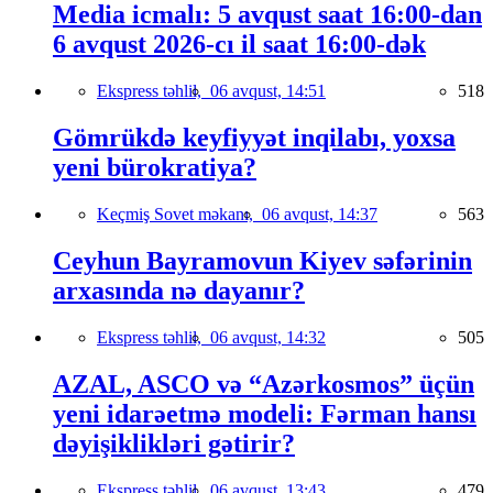
Media icmalı: 5 avqust saat 16:00-dan
6 avqust 2026-cı il saat 16:00-dək
Ekspress təhlil,
06 avqust, 14:51
518
Gömrükdə keyfiyyət inqilabı, yoxsa
yeni bürokratiya?
Keçmiş Sovet məkanı,
06 avqust, 14:37
563
Ceyhun Bayramovun Kiyev səfərinin
arxasında nə dayanır?
Ekspress təhlil,
06 avqust, 14:32
505
AZAL, ASCO və “Azərkosmos” üçün
yeni idarəetmə modeli: Fərman hansı
dəyişiklikləri gətirir?
Ekspress təhlil,
06 avqust, 13:43
479