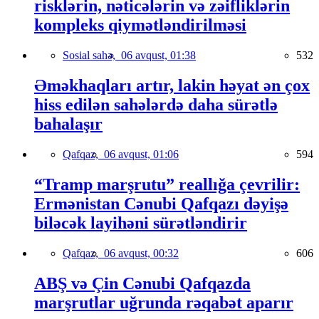
risklərin, nəticələrin və zəifliklərin
kompleks qiymətləndirilməsi
Sosial sahə,
06 avqust, 01:38
532
Əməkhaqları artır, lakin həyat ən çox
hiss edilən sahələrdə daha sürətlə
bahalaşır
Qafqaz,
06 avqust, 01:06
594
“Tramp marşrutu” reallığa çevrilir:
Ermənistan Cənubi Qafqazı dəyişə
biləcək layihəni sürətləndirir
Qafqaz,
06 avqust, 00:32
606
ABŞ və Çin Cənubi Qafqazda
marşrutlar uğrunda rəqabət aparır