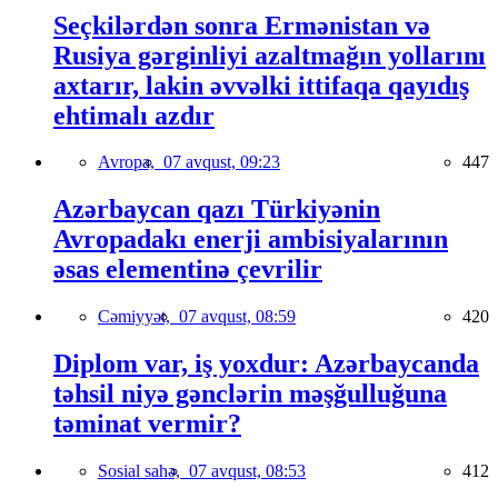
Seçkilərdən sonra Ermənistan və
Rusiya gərginliyi azaltmağın yollarını
axtarır, lakin əvvəlki ittifaqa qayıdış
ehtimalı azdır
Avropa,
07 avqust, 09:23
447
Azərbaycan qazı Türkiyənin
Avropadakı enerji ambisiyalarının
əsas elementinə çevrilir
Cəmiyyət,
07 avqust, 08:59
420
Diplom var, iş yoxdur: Azərbaycanda
təhsil niyə gənclərin məşğulluğuna
təminat vermir?
Sosial sahə,
07 avqust, 08:53
412