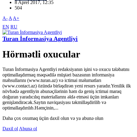
8 Aprel 2017, 12:35
504
A-
A
A+
EN
RU
Turan İnformasiya Agentliyi
Hörmətli oxucular
Turan İnformasiya Agentliyi redaksiyanın işini və oxucu tələbatını
optimallaşdırmaq məqsədilə müştəri bazasının informasiya
məhsullarını (www.turan.az) və ictimai məlumatları
(www.contact.az) özündə birləşdirən yeni resurs yaradır.Yenilik ilk
növbədə agentliyin abunəçilərinin həm də geniş ictimai maraq
doğuran yaradıcılıq materiallarını əldə etməsi üçün imkanları
genişləndirəcək.Saytın naviqasiyası təkmilləşdirilib və
optimallaşdırılıb.Həmçinin,...
Daha çox oxumaq üçün daxil olun və ya abunə olun
Daxil ol
Abunə ol