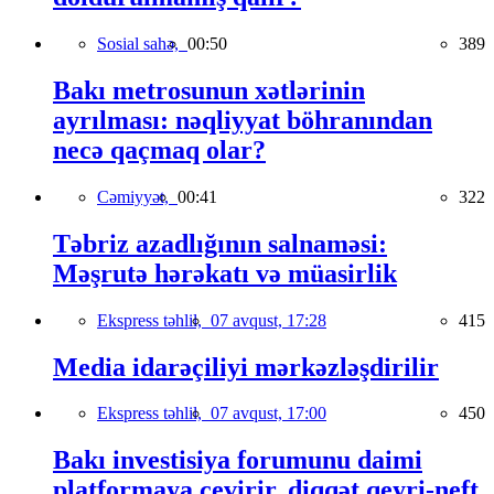
Sosial sahə,
00:50
389
Bakı metrosunun xətlərinin
ayrılması: nəqliyyat böhranından
necə qaçmaq olar?
Cəmiyyət,
00:41
322
Təbriz azadlığının salnaməsi:
Məşrutə hərəkatı və müasirlik
Ekspress təhlil,
07 avqust, 17:28
415
Media idarəçiliyi mərkəzləşdirilir
Ekspress təhlil,
07 avqust, 17:00
450
Bakı investisiya forumunu daimi
platformaya çevirir, diqqət qeyri-neft