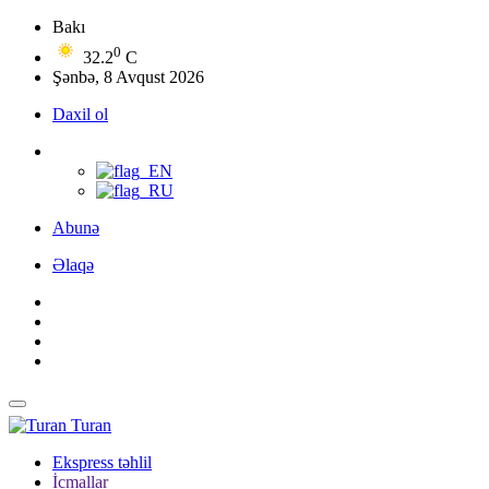
Bakı
0
32.2
C
Şənbə, 8 Avqust 2026
Daxil ol
Abunə
Əlaqə
Turan
Ekspress təhlil
İcmallar