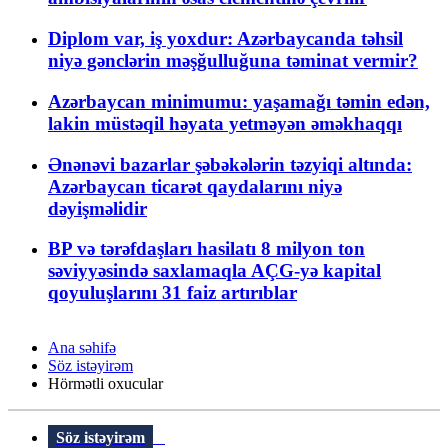
Diplom var, iş yoxdur: Azərbaycanda təhsil
niyə gənclərin məşğulluğuna təminat vermir?
Azərbaycan minimumu: yaşamağı təmin edən,
lakin müstəqil həyata yetməyən əməkhaqqı
Ənənəvi bazarlar şəbəkələrin təzyiqi altında:
Azərbaycan ticarət qaydalarını niyə
dəyişməlidir
BP və tərəfdaşları hasilatı 8 milyon ton
səviyyəsində saxlamaqla AÇG-yə kapital
qoyuluşlarını 31 faiz artırıblar
Ana səhifə
Söz istəyirəm
Hörmətli oxucular
Söz istəyirəm