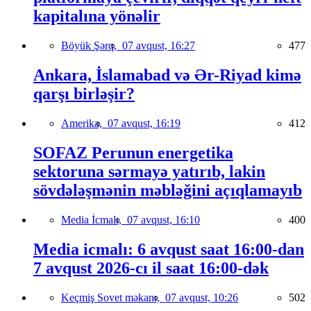
kapitalına yönəlir
Böyük Şərq,
07 avqust, 16:27
477
Ankara, İslamabad və Ər-Riyad kimə
qarşı birləşir?
Amerika,
07 avqust, 16:19
412
SOFAZ Perunun energetika
sektoruna sərmayə yatırıb, lakin
sövdələşmənin məbləğini açıqlamayıb
Media İcmalı,
07 avqust, 16:10
400
Media icmalı: 6 avqust saat 16:00-dan
7 avqust 2026-cı il saat 16:00-dək
Keçmiş Sovet məkanı,
07 avqust, 10:26
502