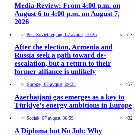
Media Review: From 4:00 p.m. on
August 6 to 4:00 p.m. on August 7,
2026
Post-Soviet region,
07 avqust, 10:26
513
After the election, Armenia and
Russia seek a path toward de-
escalation, but a return to their
former alliance is unlikely
Europe,
07 avqust, 09:23
457
Azerbaijani gas emerges as a key to
Türkiye’s energy ambitions in Europe
Social,
07 avqust, 08:59
432
A Diploma but No Job: Why