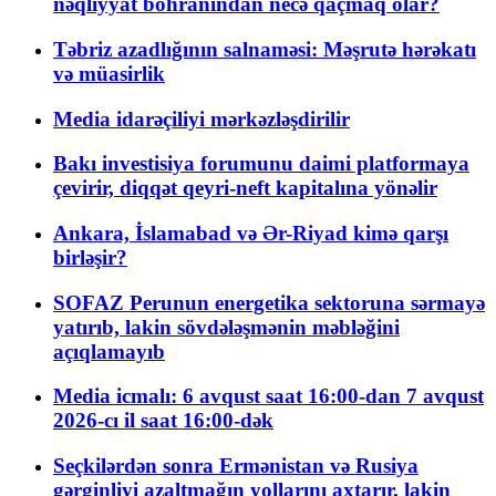
nəqliyyat böhranından necə qaçmaq olar?
Təbriz azadlığının salnaməsi: Məşrutə hərəkatı
və müasirlik
Media idarəçiliyi mərkəzləşdirilir
Bakı investisiya forumunu daimi platformaya
çevirir, diqqət qeyri-neft kapitalına yönəlir
Ankara, İslamabad və Ər-Riyad kimə qarşı
birləşir?
SOFAZ Perunun energetika sektoruna sərmayə
yatırıb, lakin sövdələşmənin məbləğini
açıqlamayıb
Media icmalı: 6 avqust saat 16:00-dan 7 avqust
2026-cı il saat 16:00-dək
Seçkilərdən sonra Ermənistan və Rusiya
gərginliyi azaltmağın yollarını axtarır, lakin