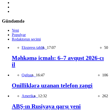
Gündəmdə
Yeni
Populyar
Redaktorun seçimi
Ekspress təhlil,
17:07
50
Məhkəmə icmalı: 6–7 avqust 2026-cı
il
Qafqaz,
16:47
106
Onilliklərə uzanan telefon zəngi
Amerika,
12:32
262
ABŞ-ın Rusiyaya qarşı yeni