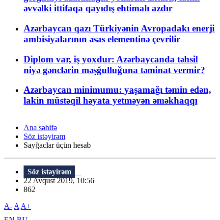
əvvəlki ittifaqa qayıdış ehtimalı azdır
Azərbaycan qazı Türkiyənin Avropadakı enerji
ambisiyalarının əsas elementinə çevrilir
Diplom var, iş yoxdur: Azərbaycanda təhsil
niyə gənclərin məşğulluğuna təminat vermir?
Azərbaycan minimumu: yaşamağı təmin edən,
lakin müstəqil həyata yetməyən əməkhaqqı
Ana səhifə
Söz istəyirəm
Sayğaclar üçün hesab
Söz istəyirəm
22 Avqust 2019, 10:56
862
A-
A
A+
EN
RU