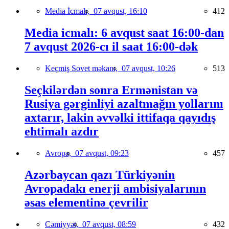
Media İcmalı,
07 avqust, 16:10
412
Media icmalı: 6 avqust saat 16:00-dan
7 avqust 2026-cı il saat 16:00-dək
Keçmiş Sovet məkanı,
07 avqust, 10:26
513
Seçkilərdən sonra Ermənistan və
Rusiya gərginliyi azaltmağın yollarını
axtarır, lakin əvvəlki ittifaqa qayıdış
ehtimalı azdır
Avropa,
07 avqust, 09:23
457
Azərbaycan qazı Türkiyənin
Avropadakı enerji ambisiyalarının
əsas elementinə çevrilir
Cəmiyyət,
07 avqust, 08:59
432