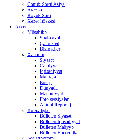
Cənub-Şərqi Asiya
Avropa
Böyük Şərq
Xəzər hövzəsi
Arxiv
Müsahibə
Sual-cavab
Çətin sual
Bizimkiler
Xəbərlər
Siyasət
Cəmiyyət
İqtisadiyyat
Maliyyə
Enerji
Dünyada
Mədəniyyət
Foto sessiyalar
Aktual Reportaj
Buraxılışlar
Bülleten Siyasət
Bülleten İqtisadiyyat
Bülleten Maliyyə
Bülleten Energetika
Söz istəyirəm