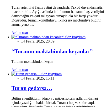
Turan agentliyi fəaliyyətini dayandırdı. Yaxud dayandırmağa
məcbur oldu. Açığı, əslində indi bunun hansının baş verdiyini
dartışmağın və qəti müəyyən etməyin elə bir fərqi yoxdur.
Doğrudur, birinci könüllülüyü, ikinci isə məcburiliyi bildirir,
amma yenə də.
Ardını oxu
Söz istəyirəm
14 Fevral 2025, 20:39
“Turanın məktəbindən keçənlər”
Turanın məktəbindən keçən
Ardını oxu
Söz istəyirəm
14 Fevral 2025, 15:11
Turan gedərsə…
Bütün agentliklərin, idarə və müəssisələrin adlarını dırnaq
içində yazdığım halda, bir tək Turan-ı heç vaxt dırnaqda
yazmadım. Yazılarda Turan-ı dırnaq içində gördüyümdə