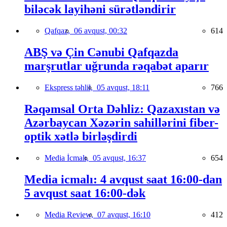
biləcək layihəni sürətləndirir
Qafqaz,
06 avqust, 00:32
614
ABŞ və Çin Cənubi Qafqazda
marşrutlar uğrunda rəqabət aparır
Ekspress təhlil,
05 avqust, 18:11
766
Rəqəmsal Orta Dəhliz: Qazaxıstan və
Azərbaycan Xəzərin sahillərini fiber-
optik xətlə birləşdirdi
Media İcmalı,
05 avqust, 16:37
654
Media icmalı: 4 avqust saat 16:00-dan
5 avqust saat 16:00-dək
Media Review,
07 avqust, 16:10
412