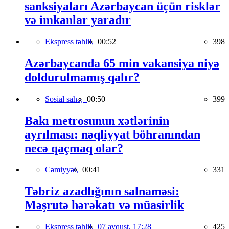
sanksiyaları Azərbaycan üçün risklər
və imkanlar yaradır
Ekspress təhlil,
00:52
398
Azərbaycanda 65 min vakansiya niyə
doldurulmamış qalır?
Sosial sahə,
00:50
399
Bakı metrosunun xətlərinin
ayrılması: nəqliyyat böhranından
necə qaçmaq olar?
Cəmiyyət,
00:41
331
Təbriz azadlığının salnaməsi:
Məşrutə hərəkatı və müasirlik
Ekspress təhlil,
07 avqust, 17:28
425