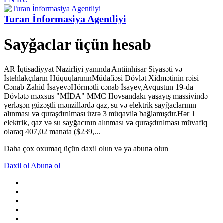
Turan İnformasiya Agentliyi
Sayğaclar üçün hesab
AR İqtisadiyyat Nazirliyi yanında Antiinhisar Siyasəti və
İstehlakçıların HüquqlarınınMüdafiəsi Dövlət Xidmətinin rəisi
Cənab Zahid İsayevəHörmətli cənab İsayev,Avqustun 19-da
Dövlətə məxsus "MİDA" MMC Hovsandakı yaşayış massivində
yerləşən güzəştli mənzillərdə qaz, su və elektrik sayğaclarının
alınması və quraşdırılması üzrə 3 müqavilə bağlamışdır.Hər 1
elektrik, qaz və su sayğacının alınması və quraşdırılması müvafiq
olaraq 407,02 manata ($239,...
Daha çox oxumaq üçün daxil olun və ya abunə olun
Daxil ol
Abunə ol