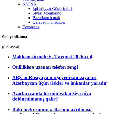
ASTNA
İqtisadiyyat Göstəriciləri
Siyası Monitorinq
Bazarların icmalı
Qarabağ münaqişəsi
Contact az
Son yenilənmə
(8 d. əvvəl)
Məhkəmə icmalı: 6–7 avqust 2026-cı il
Onilliklərə uzanan telefon zəngi
ABŞ-ın Rusiyaya qarşı yeni sanksiyaları
Azərbaycan üçün risklər və imkanlar yaradır
Azərbaycanda 65 min vakansiya niyə
doldurulmamış qalır?
Bakı metrosunun xətlərinin ayrılması: