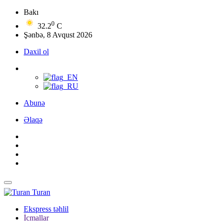
Bakı
0
32.2
C
Şənbə, 8 Avqust 2026
Daxil ol
Abunə
Əlaqə
Turan
Ekspress təhlil
İcmallar