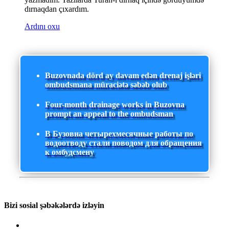
dırnaqdan çıxardım.
Ardını oxu
Buzovnada dörd ay davam edən drenaj işləri
ombudsmana müraciətə səbəb olub
Four-month drainage works in Buzovna
prompt an appeal to the ombudsman
В Бузовна четырехмесячные работы по
водоотводу стали поводом для обращения
к омбудсмену
Bizi sosial şəbəkələrdə izləyin