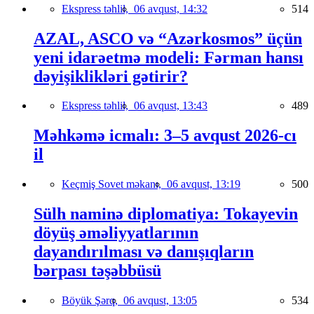
Ekspress təhlil,
06 avqust, 14:32
514
AZAL, ASCO və “Azərkosmos” üçün
yeni idarəetmə modeli: Fərman hansı
dəyişiklikləri gətirir?
Ekspress təhlil,
06 avqust, 13:43
489
Məhkəmə icmalı: 3–5 avqust 2026-cı
il
Keçmiş Sovet məkanı,
06 avqust, 13:19
500
Sülh naminə diplomatiya: Tokayevin
döyüş əməliyyatlarının
dayandırılması və danışıqların
bərpası təşəbbüsü
Böyük Şərq,
06 avqust, 13:05
534