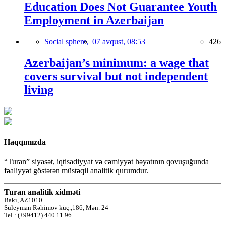
Education Does Not Guarantee Youth
Employment in Azerbaijan
Social sphere,
07 avqust, 08:53
426
Azerbaijan’s minimum: a wage that
covers survival but not independent
living
Haqqımızda
“Turan” siyasət, iqtisadiyyat və cəmiyyət həyatının qovuşuğunda
fəaliyyət göstərən müstəqil analitik qurumdur.
Turan analitik xidməti
Bakı, AZ1010
Süleyman Rəhimov küç.,186, Mən. 24
Tel.: (+99412) 440 11 96