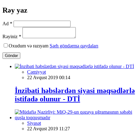
Rəy yaz
Ad *
Rəyiniz *
Oxudum və razıyam
Şərh göndərmə qaydaları
Göndər
Cəmiyyət
22 Avqust 2019 00:14
İnzibati həbslərdən siyasi məqsədlərlə
istifadə olunur - DTİ
Siyasət
22 Avqust 2019 11:27