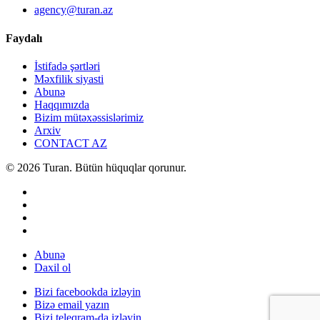
agency@turan.az
Faydalı
İstifadə şərtləri
Məxfilik siyasti
Abunə
Haqqımızda
Bizim mütəxəssislərimiz
Arxiv
CONTACT AZ
© 2026 Turan. Bütün hüquqlar qorunur.
Abunə
Daxil ol
Bizi facebookda izləyin
Bizə email yazın
Bizi teleqram-da izləyin