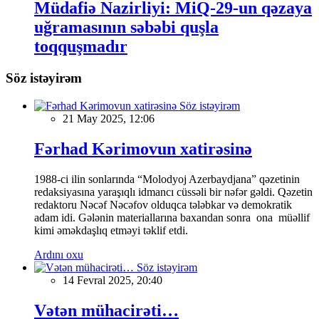
Müdafiə Nazirliyi: MiQ-29-un qəzaya
uğramasının səbəbi quşla
toqquşmadır
Söz istəyirəm
Söz istəyirəm
21 May 2025, 12:06
Fərhad Kərimovun xatirəsinə
1988-ci ilin sonlarında “Molodyoj Azerbaydjana” qəzetinin
redaksiyasına yaraşıqlı idmancı cüssəli bir nəfər gəldi. Qəzetin
redaktoru Nəcəf Nəcəfov olduqca tələbkar və demokratik
adam idi. Gələnin materiallarına baxandan sonra ona müəllif
kimi əməkdaşlıq etməyi təklif etdi.
Ardını oxu
Söz istəyirəm
14 Fevral 2025, 20:40
Vətən mühacirəti…