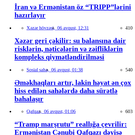
İran və Ermənistan öz “TRIPP”lərini
hazırlayır
Xəzər hövzəsi,
06 avqust, 12:31
410
Xəzər geri çəkilir: su balansına dair
risklərin, nəticələrin və zəifliklərin
kompleks qiymətləndirilməsi
Sosial sahə,
06 avqust, 01:38
540
Əməkhaqları artır, lakin həyat ən çox
hiss edilən sahələrdə daha sürətlə
bahalaşır
Qafqaz,
06 avqust, 01:06
603
“Tramp marşrutu” reallığa çevrilir:
Ermənistan Cənubi Qafqazı dəyişə