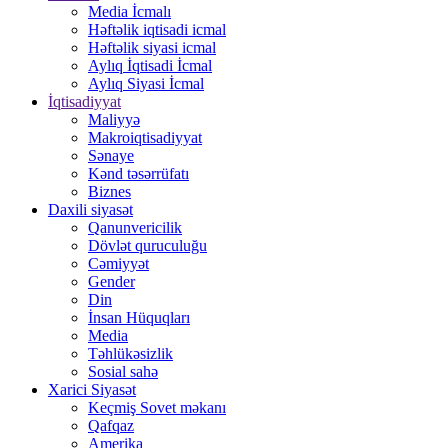
Media İcmalı
Həftəlik iqtisadi icmal
Həftəlik siyasi icmal
Aylıq İqtisadi İcmal
Aylıq Siyasi İcmal
İqtisadiyyat
Maliyyə
Makroiqtisadiyyat
Sənaye
Kənd təsərrüfatı
Biznes
Daxili siyasət
Qanunvericilik
Dövlət quruculuğu
Cəmiyyət
Gender
Din
İnsan Hüquqları
Media
Təhlükəsizlik
Sosial sahə
Xarici Siyasət
Keçmiş Sovet məkanı
Qafqaz
Amerika