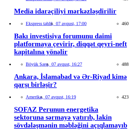
Media idarəçiliyi mərkəzləşdirilir
Ekspress təhlil,
07 avqust, 17:00
460
Bakı investisiya forumunu daimi
platformaya çevirir, diqqət qeyri-neft
kapitalına yönəlir
Böyük Şərq,
07 avqust, 16:27
488
Ankara, İslamabad və Ər-Riyad kimə
qarşı birləşir?
Amerika,
07 avqust, 16:19
423
SOFAZ Perunun energetika
sektoruna sərmayə yatırıb, lakin
sövdələşmənin məbləğini açıqlamayıb