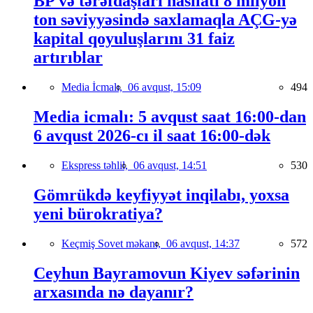
BP və tərəfdaşları hasilatı 8 milyon
ton səviyyəsində saxlamaqla AÇG-yə
kapital qoyuluşlarını 31 faiz
artırıblar
Media İcmalı,
06 avqust, 15:09
494
Media icmalı: 5 avqust saat 16:00-dan
6 avqust 2026-cı il saat 16:00-dək
Ekspress təhlil,
06 avqust, 14:51
530
Gömrükdə keyfiyyət inqilabı, yoxsa
yeni bürokratiya?
Keçmiş Sovet məkanı,
06 avqust, 14:37
572
Ceyhun Bayramovun Kiyev səfərinin
arxasında nə dayanır?