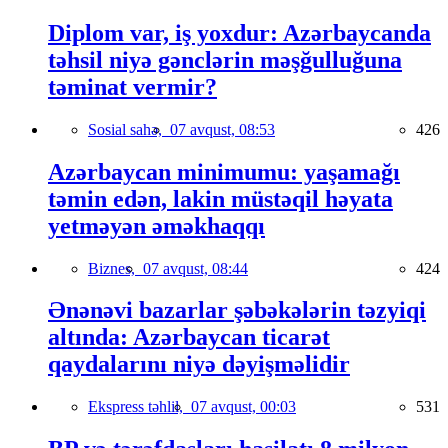
Diplom var, iş yoxdur: Azərbaycanda
təhsil niyə gənclərin məşğulluğuna
təminat vermir?
Sosial sahə,
07 avqust, 08:53
426
Azərbaycan minimumu: yaşamağı
təmin edən, lakin müstəqil həyata
yetməyən əməkhaqqı
Biznes,
07 avqust, 08:44
424
Ənənəvi bazarlar şəbəkələrin təzyiqi
altında: Azərbaycan ticarət
qaydalarını niyə dəyişməlidir
Ekspress təhlil,
07 avqust, 00:03
531