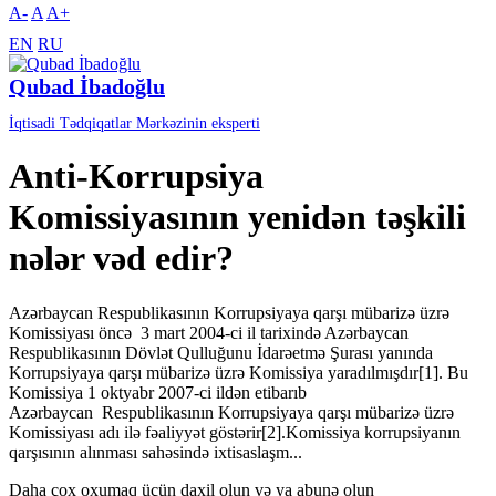
A-
A
A+
EN
RU
Qubad İbadoğlu
İqtisadi Tədqiqatlar Mərkəzinin eksperti
Anti-Korrupsiya
Komissiyasının yenidən təşkili
nələr vəd edir?
Azərbaycan Respublikasının Korrupsiyaya qarşı mübarizə üzrə
Komissiyası öncə 3 mart 2004-ci il tarixində Azərbaycan
Respublikasının Dövlət Qulluğunu İdarəetmə Şurası yanında
Korrupsiyaya qarşı mübarizə üzrə Komissiya yaradılmışdır[1]. Bu
Komissiya 1 oktyabr 2007-ci ildən etibarıb
Azərbaycan Respublikasının Korrupsiyaya qarşı mübarizə üzrə
Komissiyası adı ilə fəaliyyət göstərir[2].Komissiya korrupsiyanın
qarşısının alınması sahəsində ixtisaslaşm...
Daha çox oxumaq üçün daxil olun və ya abunə olun