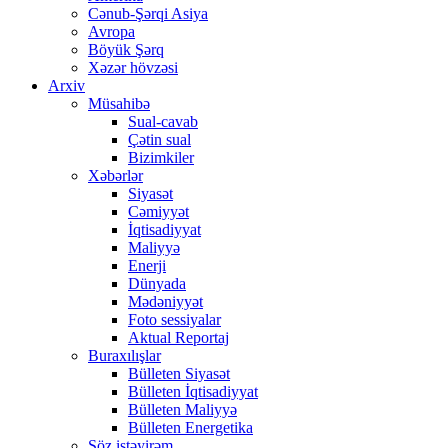
Cənub-Şərqi Asiya
Avropa
Böyük Şərq
Xəzər hövzəsi
Arxiv
Müsahibə
Sual-cavab
Çətin sual
Bizimkiler
Xəbərlər
Siyasət
Cəmiyyət
İqtisadiyyat
Maliyyə
Enerji
Dünyada
Mədəniyyət
Foto sessiyalar
Aktual Reportaj
Buraxılışlar
Bülleten Siyasət
Bülleten İqtisadiyyat
Bülleten Maliyyə
Bülleten Energetika
Söz istəyirəm