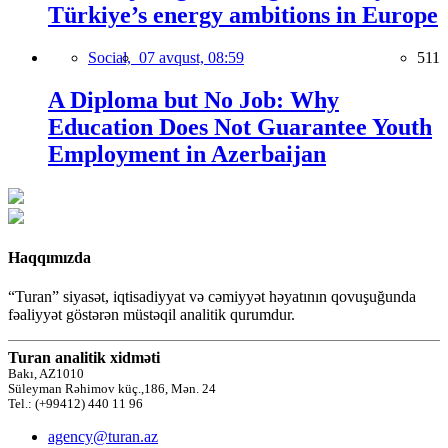
Türkiye’s energy ambitions in Europe
Social,
07 avqust, 08:59
511
A Diploma but No Job: Why
Education Does Not Guarantee Youth
Employment in Azerbaijan
Haqqımızda
“Turan” siyasət, iqtisadiyyat və cəmiyyət həyatının qovuşuğunda
fəaliyyət göstərən müstəqil analitik qurumdur.
Turan analitik xidməti
Bakı, AZ1010
Süleyman Rəhimov küç.,186, Mən. 24
Tel.: (+99412) 440 11 96
agency@turan.az