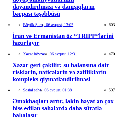
dayandırılması və danışıqların
bərpası təşəbbüsü
Böyük Şərq,
06 avqust, 13:05
603
İran və Ermənistan öz “TRIPP”lərini
hazırlayır
Xəzər hövzəsi,
06 avqust, 12:31
470
Xəzər geri çəkilir: su balansına dair
risklərin, nəticələrin və zəifliklərin
kompleks qiymətləndirilməsi
Sosial sahə,
06 avqust, 01:38
597
Əməkhaqları artır, lakin həyat ən çox
hiss edilən sahələrdə daha sürətlə
bahalaşır