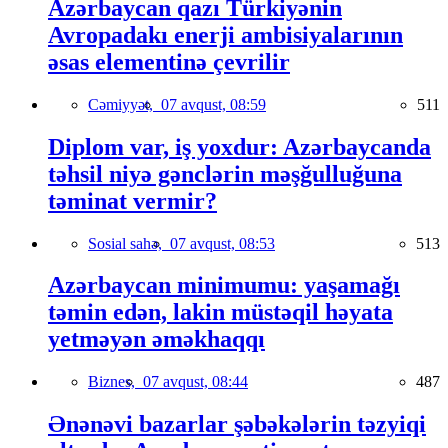
Azərbaycan qazı Türkiyənin
Avropadakı enerji ambisiyalarının
əsas elementinə çevrilir
Cəmiyyət,
07 avqust, 08:59
511
Diplom var, iş yoxdur: Azərbaycanda
təhsil niyə gənclərin məşğulluğuna
təminat vermir?
Sosial sahə,
07 avqust, 08:53
513
Azərbaycan minimumu: yaşamağı
təmin edən, lakin müstəqil həyata
yetməyən əməkhaqqı
Biznes,
07 avqust, 08:44
487
Ənənəvi bazarlar şəbəkələrin təzyiqi