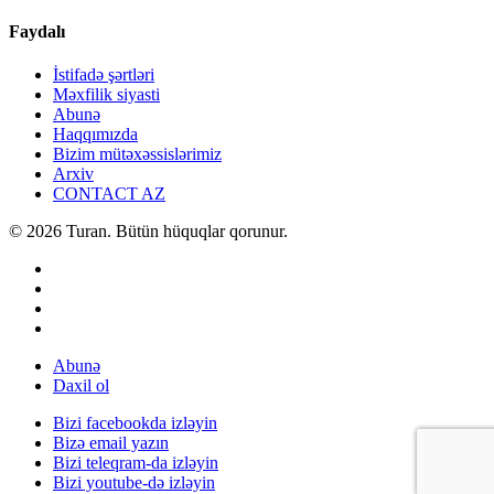
Faydalı
İstifadə şərtləri
Məxfilik siyasti
Abunə
Haqqımızda
Bizim mütəxəssislərimiz
Arxiv
CONTACT AZ
© 2026 Turan. Bütün hüquqlar qorunur.
Abunə
Daxil ol
Bizi facebookda izləyin
Bizə email yazın
Bizi teleqram-da izləyin
Bizi youtube-də izləyin