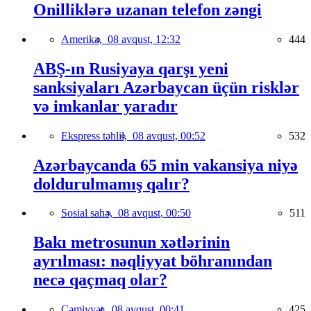
Onilliklərə uzanan telefon zəngi
Amerika,
08 avqust, 12:32
444
ABŞ-ın Rusiyaya qarşı yeni
sanksiyaları Azərbaycan üçün risklər
və imkanlar yaradır
Ekspress təhlil,
08 avqust, 00:52
532
Azərbaycanda 65 min vakansiya niyə
doldurulmamış qalır?
Sosial sahə,
08 avqust, 00:50
511
Bakı metrosunun xətlərinin
ayrılması: nəqliyyat böhranından
necə qaçmaq olar?
Cəmiyyət,
08 avqust, 00:41
425