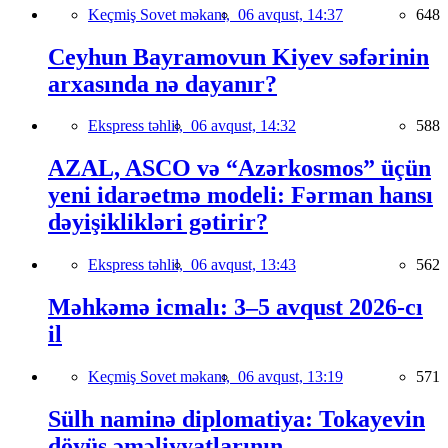
Keçmiş Sovet məkanı,
06 avqust, 14:37
648
Ceyhun Bayramovun Kiyev səfərinin
arxasında nə dayanır?
Ekspress təhlil,
06 avqust, 14:32
588
AZAL, ASCO və “Azərkosmos” üçün
yeni idarəetmə modeli: Fərman hansı
dəyişiklikləri gətirir?
Ekspress təhlil,
06 avqust, 13:43
562
Məhkəmə icmalı: 3–5 avqust 2026-cı
il
Keçmiş Sovet məkanı,
06 avqust, 13:19
571
Sülh naminə diplomatiya: Tokayevin
döyüş əməliyyatlarının