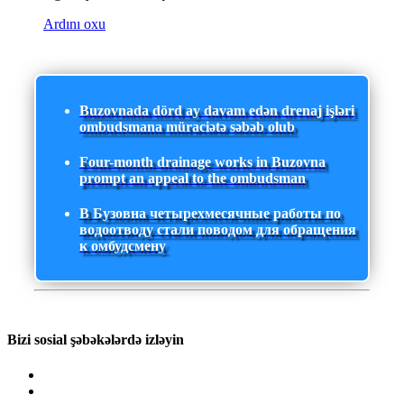
Ardını oxu
Buzovnada dörd ay davam edən drenaj işləri
ombudsmana müraciətə səbəb olub
Four-month drainage works in Buzovna
prompt an appeal to the ombudsman
В Бузовна четырехмесячные работы по
водоотводу стали поводом для обращения
к омбудсмену
Bizi sosial şəbəkələrdə izləyin