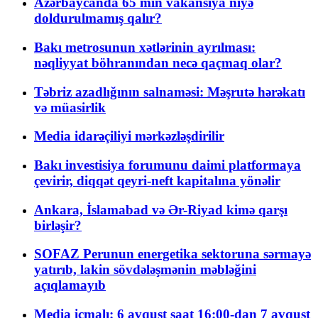
Azərbaycanda 65 min vakansiya niyə
doldurulmamış qalır?
Bakı metrosunun xətlərinin ayrılması:
nəqliyyat böhranından necə qaçmaq olar?
Təbriz azadlığının salnaməsi: Məşrutə hərəkatı
və müasirlik
Media idarəçiliyi mərkəzləşdirilir
Bakı investisiya forumunu daimi platformaya
çevirir, diqqət qeyri-neft kapitalına yönəlir
Ankara, İslamabad və Ər-Riyad kimə qarşı
birləşir?
SOFAZ Perunun energetika sektoruna sərmayə
yatırıb, lakin sövdələşmənin məbləğini
açıqlamayıb
Media icmalı: 6 avqust saat 16:00-dan 7 avqust