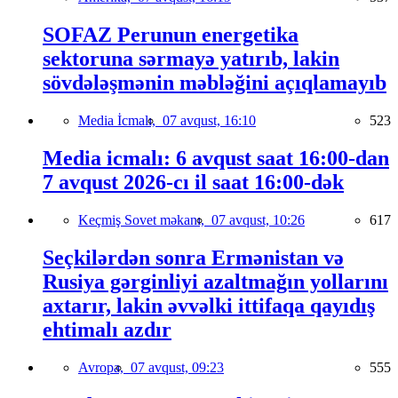
SOFAZ Perunun energetika
sektoruna sərmayə yatırıb, lakin
sövdələşmənin məbləğini açıqlamayıb
Media İcmalı,
07 avqust, 16:10
523
Media icmalı: 6 avqust saat 16:00-dan
7 avqust 2026-cı il saat 16:00-dək
Keçmiş Sovet məkanı,
07 avqust, 10:26
617
Seçkilərdən sonra Ermənistan və
Rusiya gərginliyi azaltmağın yollarını
axtarır, lakin əvvəlki ittifaqa qayıdış
ehtimalı azdır
Avropa,
07 avqust, 09:23
555