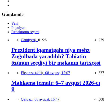
Gündəmdə
Yeni
Populyar
Redaktorun seçimi
Cəmiyyət,
01:26
279
Prezident iqamətgahı niyə məhz
Zuğulbada yaradılıb? Təbiətin
özünün seçdiyi bir məkanın tarixçəsi
Ekspress təhlil,
08 avqust, 17:07
337
Məhkəmə icmalı: 6–7 avqust 2026-cı
il
Qafqaz,
08 avqust, 16:47
308