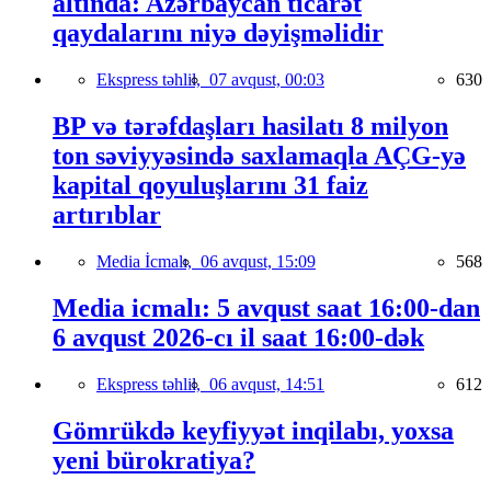
altında: Azərbaycan ticarət
qaydalarını niyə dəyişməlidir
Ekspress təhlil,
07 avqust, 00:03
630
BP və tərəfdaşları hasilatı 8 milyon
ton səviyyəsində saxlamaqla AÇG-yə
kapital qoyuluşlarını 31 faiz
artırıblar
Media İcmalı,
06 avqust, 15:09
568
Media icmalı: 5 avqust saat 16:00-dan
6 avqust 2026-cı il saat 16:00-dək
Ekspress təhlil,
06 avqust, 14:51
612
Gömrükdə keyfiyyət inqilabı, yoxsa
yeni bürokratiya?