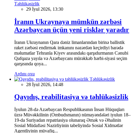
Təhlükəsizlik
29 İyul 2026, 13:30
İranın Ukraynaya mümkün zərbəsi
Azərbaycan üçün yeni risklər yaradır
İranın Ukraynanın Qara dəniz limanlarından birinə ballistik
raket zərbəsi endirmək imkanını nəzərdən keçirdiyi barədə
məlumatlar Tehranla Kiyev arasındakı qarşıdurmanın Cənubi
Qafqaza yayıla və Azərbaycanı mürəkkəb hərbi-siyasi seçim
qarşısında qoya...
Ardını oxu
Təhlükəsizlik
28 İyul 2026, 14:48
Qayıdış, reabilitasiya və təhlükəsizlik
İyulun 28-də Azərbaycan Respublikasının İnsan Hüquqları
üzrə Müvəkkilinin (Ombudsmanın) nümayəndələri iyulun 18–
19-da Suriyadan repatriasiya olunaraq Əmək və Əhalinin
Sosial Müdafiəsi Nazirliyinin tabeliyində Sosial Xidmətlər
Agentliyinin müvafiq...