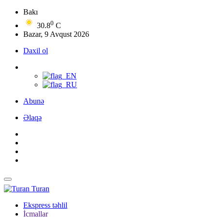
Bakı
0
30.8
C
Bazar, 9 Avqust 2026
Daxil ol
Abunə
Əlaqə
Turan
Ekspress təhlil
İcmallar