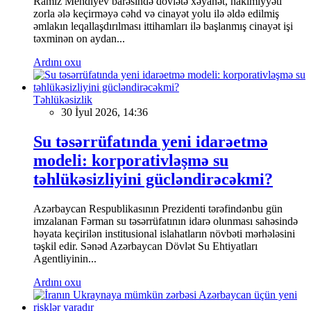
Ramiz Mehdiyev barəsində dövlətə xəyanət, hakimiyyəti
zorla ələ keçirməyə cəhd və cinayət yolu ilə əldə edilmiş
əmlakın leqallaşdırılması ittihamları ilə başlanmış cinayət işi
təxminən on aydan...
Ardını oxu
Təhlükəsizlik
30 İyul 2026, 14:36
Su təsərrüfatında yeni idarəetmə
modeli: korporativləşmə su
təhlükəsizliyini gücləndirəcəkmi?
Azərbaycan Respublikasının Prezidenti tərəfindənbu gün
imzalanan Fərman su təsərrüfatının idarə olunması sahəsində
həyata keçirilən institusional islahatların növbəti mərhələsini
təşkil edir. Sənəd Azərbaycan Dövlət Su Ehtiyatları
Agentliyinin...
Ardını oxu