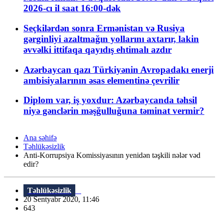
2026-cı il saat 16:00-dək
Seçkilərdən sonra Ermənistan və Rusiya
gərginliyi azaltmağın yollarını axtarır, lakin
əvvəlki ittifaqa qayıdış ehtimalı azdır
Azərbaycan qazı Türkiyənin Avropadakı enerji
ambisiyalarının əsas elementinə çevrilir
Diplom var, iş yoxdur: Azərbaycanda təhsil
niyə gənclərin məşğulluğuna təminat vermir?
Ana səhifə
Təhlükəsizlik
Anti-Korrupsiya Komissiyasının yenidən təşkili nələr vəd
edir?
Təhlükəsizlik
20 Sentyabr 2020, 11:46
643