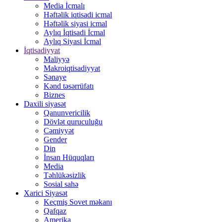
Media İcmalı
Həftəlik iqtisadi icmal
Həftəlik siyasi icmal
Aylıq İqtisadi İcmal
Aylıq Siyasi İcmal
İqtisadiyyat
Maliyyə
Makroiqtisadiyyat
Sənaye
Kənd təsərrüfatı
Biznes
Daxili siyasət
Qanunvericilik
Dövlət quruculuğu
Cəmiyyət
Gender
Din
İnsan Hüquqları
Media
Təhlükəsizlik
Sosial sahə
Xarici Siyasət
Keçmiş Sovet məkanı
Qafqaz
Amerika