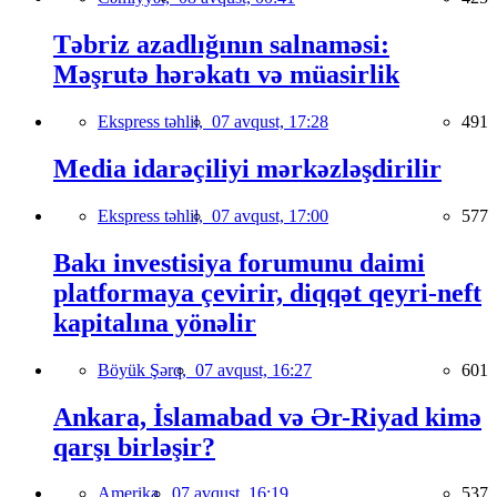
Təbriz azadlığının salnaməsi:
Məşrutə hərəkatı və müasirlik
Ekspress təhlil,
07 avqust, 17:28
491
Media idarəçiliyi mərkəzləşdirilir
Ekspress təhlil,
07 avqust, 17:00
577
Bakı investisiya forumunu daimi
platformaya çevirir, diqqət qeyri-neft
kapitalına yönəlir
Böyük Şərq,
07 avqust, 16:27
601
Ankara, İslamabad və Ər-Riyad kimə
qarşı birləşir?
Amerika,
07 avqust, 16:19
537