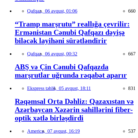
Qafqaz,
06 avqust, 01:06
660
“Tramp marşrutu” reallığa çevrilir:
Ermənistan Cənubi Qafqazı dəyişə
biləcək layihəni sürətləndirir
Qafqaz,
06 avqust, 00:32
667
ABŞ və Çin Cənubi Qafqazda
marşrutlar uğrunda rəqabət aparır
Ekspress təhlil,
05 avqust, 18:11
831
Rəqəmsal Orta Dəhliz: Qazaxıstan və
Azərbaycan Xəzərin sahillərini fiber-
optik xətlə birləşdirdi
America,
07 avqust, 16:19
537