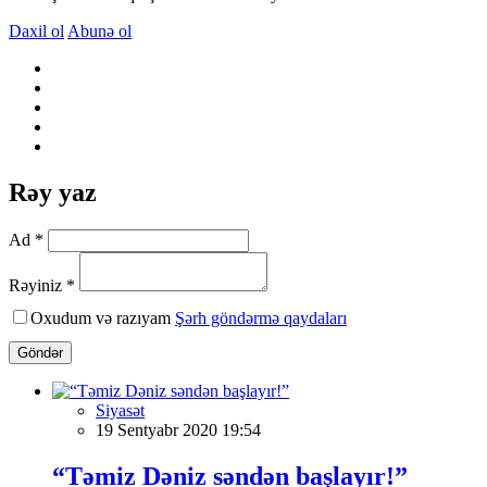
Daxil ol
Abunə ol
Rəy yaz
Ad *
Rəyiniz *
Oxudum və razıyam
Şərh göndərmə qaydaları
Göndər
Siyasət
19 Sentyabr 2020 19:54
“Təmiz Dəniz səndən başlayır!”