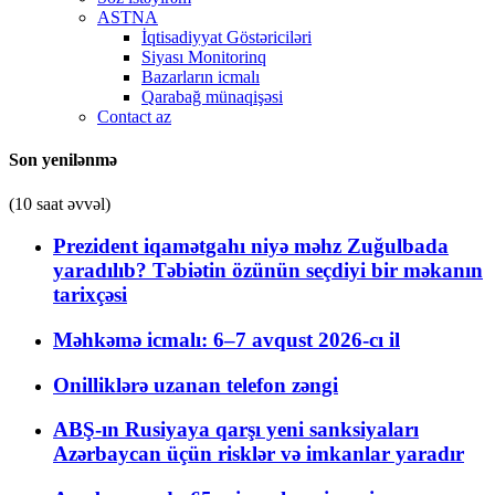
ASTNA
İqtisadiyyat Göstəriciləri
Siyası Monitorinq
Bazarların icmalı
Qarabağ münaqişəsi
Contact az
Son yenilənmə
(10 saat əvvəl)
Prezident iqamətgahı niyə məhz Zuğulbada
yaradılıb? Təbiətin özünün seçdiyi bir məkanın
tarixçəsi
Məhkəmə icmalı: 6–7 avqust 2026-cı il
Onilliklərə uzanan telefon zəngi
ABŞ-ın Rusiyaya qarşı yeni sanksiyaları
Azərbaycan üçün risklər və imkanlar yaradır