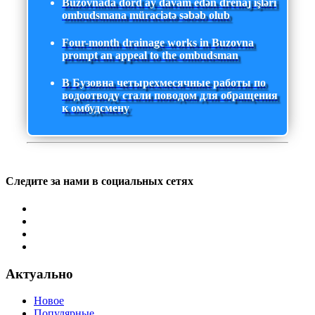
Buzovnada dörd ay davam edən drenaj işləri
ombudsmana müraciətə səbəb olub
Four-month drainage works in Buzovna
prompt an appeal to the ombudsman
В Бузовна четырехмесячные работы по
водоотводу стали поводом для обращения
к омбудсмену
Следите за нами в социальных сетях
Актуально
Новое
Популярные