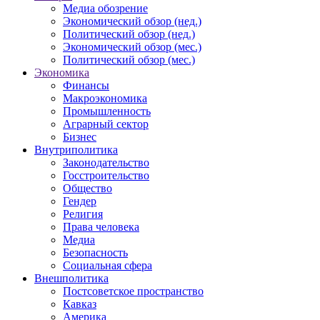
Медиа обозрение
Экономический обзор (нед.)
Политический обзор (нед.)
Экономический обзор (мес.)
Политический обзор (мес.)
Экономика
Финансы
Макроэкономика
Промышленность
Аграрный сектор
Бизнес
Внутриполитика
Законодательство
Госстроительство
Общество
Гендер
Религия
Права человека
Медиа
Безопасность
Социальная сфера
Внешполитика
Постсоветское пространство
Кавказ
Америка