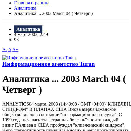
Главная страница
Аналитика
Аналитика ... 2003 March 04 ( Четверг )
Аналитика
4 март 2003, 2:49
93
A-
A
A+
Информационное агентство Turan
Аналитика ... 2003 March 04 (
Четверг )
ANALYTICS04 марта, 2003 (14:49:08 / GMT+04:00)"КЛИВЛ
СИНДРОМ" В ПЛАНАХ США Вновь азербайджанское
общество впало в состояние "информационного недуга". С
1999 года началась эта "странная болезнь": почти каждый
визит Г.Алиева в США пробуждал "кливлендский синдром",
и его стереотипность приучила многих в Баку прогнозировать