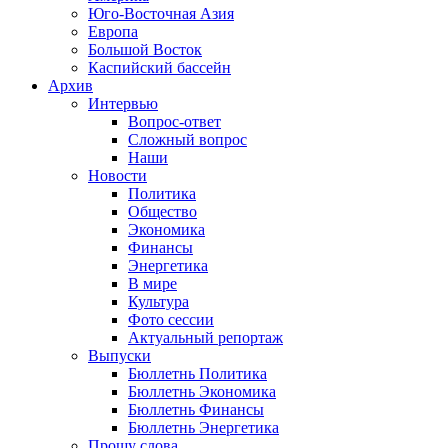
Юго-Восточная Азия
Европа
Большой Восток
Каспийский бассейн
Архив
Интервью
Вопрос-ответ
Сложный вопрос
Наши
Новости
Политика
Общество
Экономика
Финансы
Энергетика
В мире
Культура
Фото сессии
Актуальный репортаж
Выпуски
Бюллетнь Политика
Бюллетнь Экономика
Бюллетнь Финансы
Бюллетнь Энергетика
Прошу слова