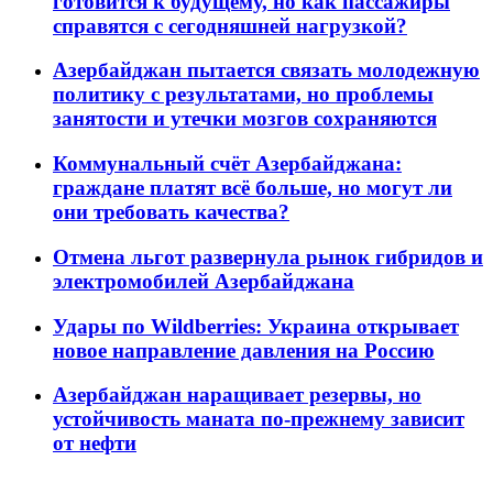
готовится к будущему, но как пассажиры
справятся с сегодняшней нагрузкой?
Азербайджан пытается связать молодежную
политику с результатами, но проблемы
занятости и утечки мозгов сохраняются
Коммунальный счёт Азербайджана:
граждане платят всё больше, но могут ли
они требовать качества?
Отмена льгот развернула рынок гибридов и
электромобилей Азербайджана
Удары по Wildberries: Украина открывает
новое направление давления на Россию
Азербайджан наращивает резервы, но
устойчивость маната по-прежнему зависит
от нефти