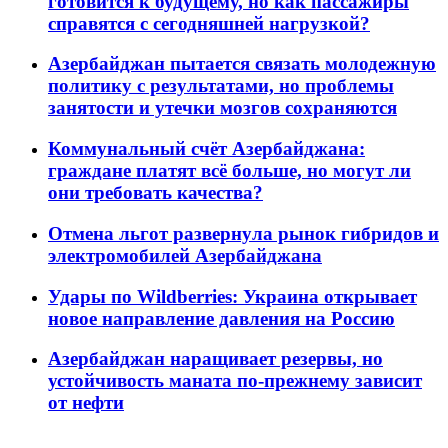
готовится к будущему, но как пассажиры
справятся с сегодняшней нагрузкой?
Азербайджан пытается связать молодежную
политику с результатами, но проблемы
занятости и утечки мозгов сохраняются
Коммунальный счёт Азербайджана:
граждане платят всё больше, но могут ли
они требовать качества?
Отмена льгот развернула рынок гибридов и
электромобилей Азербайджана
Удары по Wildberries: Украина открывает
новое направление давления на Россию
Азербайджан наращивает резервы, но
устойчивость маната по-прежнему зависит
от нефти