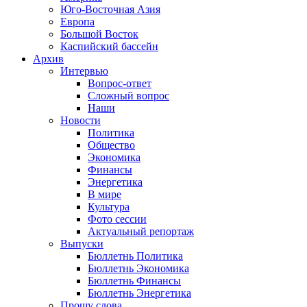
Юго-Восточная Азия
Европа
Большой Восток
Каспийский бассейн
Архив
Интервью
Вопрос-ответ
Сложный вопрос
Наши
Новости
Политика
Общество
Экономика
Финансы
Энергетика
В мире
Культура
Фото сессии
Актуальный репортаж
Выпуски
Бюллетнь Политика
Бюллетнь Экономика
Бюллетнь Финансы
Бюллетнь Энергетика
Прошу слова