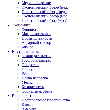
Медиа обозрение
Экономический обзор (нед.)
Политический обзор (нед.)
Экономический обзор (мес.)
Политический обзор (мес.)
Экономика
Финансы
Макроэкономика
Промышленность
Аграрный сектор
Бизнес
Внутриполитика
Законодательство
Госстроительство
Общество
Гендер
Религия
Права человека
Медиа
Безопасность
Социальная сфера
Внешполитика
Постсоветское пространство
Кавказ
Америка