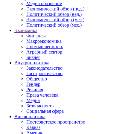
Медиа обозрение
Экономический обзор (нед.)
Политический обзор (нед.)
Экономический обзор (мес.)
Политический обзор (мес.)
Экономика
Финансы
Макроэкономика
Промышленность
Аграрный сектор
Бизнес
Внутриполитика
Законодательство
Госстроительство
Общество
Гендер
Религия
Права человека
Медиа
Безопасность
Социальная сфера
Внешполитика
Постсоветское пространство
Кавказ
Америка