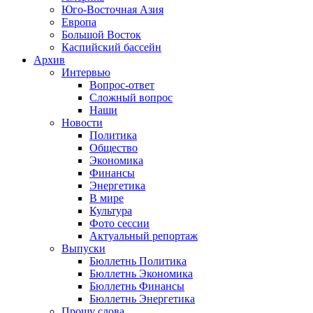
Юго-Восточная Азия
Европа
Большой Восток
Каспийский бассейн
Архив
Интервью
Вопрос-ответ
Сложный вопрос
Наши
Новости
Политика
Общество
Экономика
Финансы
Энергетика
В мире
Культура
Фото сессии
Актуальный репортаж
Выпуски
Бюллетнь Политика
Бюллетнь Экономика
Бюллетнь Финансы
Бюллетнь Энергетика
Прошу слова