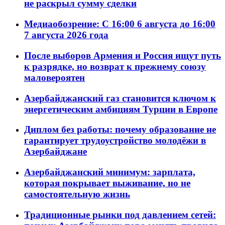
не раскрыл сумму сделки
Медиаобозрение: С 16:00 6 августа до 16:00
7 августа 2026 года
После выборов Армения и Россия ищут путь
к разрядке, но возврат к прежнему союзу
маловероятен
Азербайджанский газ становится ключом к
энергетическим амбициям Турции в Европе
Диплом без работы: почему образование не
гарантирует трудоустройство молодёжи в
Азербайджане
Азербайджанский минимум: зарплата,
которая покрывает выживание, но не
самостоятельную жизнь
Традиционные рынки под давлением сетей: