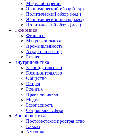
Медиа обозрение
Экономический обзор (нед.)
Политический обзор (нед.)
Экономический обзор (мес.)
Политический обзор (мес.)
Экономика
Финансы
Макроэкономика
Промышленность
Аграрный сектор
Бизнес
Внутриполитика
Законодательство
Госстроительство
Общество
Гендер
Религия
Права человека
Медиа
Безопасность
Социальная сфера
Внешполитика
Постсоветское пространство
Кавказ
Америка