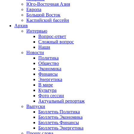
Юго-Восточная Азия
Европа
Большой Восток
Каспийский бассейн
Архив
Интервью
Вопрос-ответ
Сложный вопрос
Наши
Новости
Политика
Общество
Экономика
Финансы
Энергетика
В мире
Культура
Фото сессии
Актуальный репортаж
Выпуски
Бюллетнь Политика
Бюллетнь Экономика
Бюллетнь Финансы
Бюллетнь Энергетика
Прошу слова