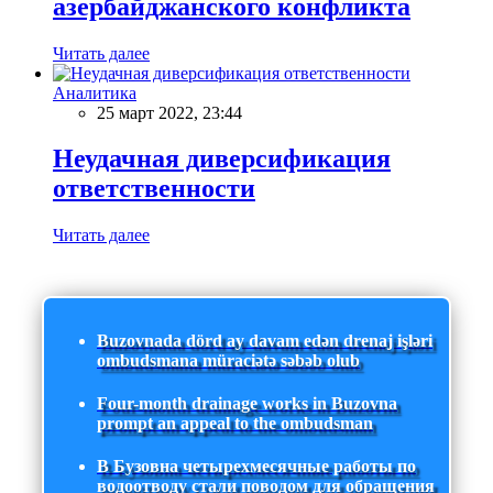
азербайджанского конфликта
Читать далее
Аналитика
25 март 2022, 23:44
Неудачная диверсификация
ответственности
Читать далее
Buzovnada dörd ay davam edən drenaj işləri
ombudsmana müraciətə səbəb olub
Four-month drainage works in Buzovna
prompt an appeal to the ombudsman
В Бузовна четырехмесячные работы по
водоотводу стали поводом для обращения