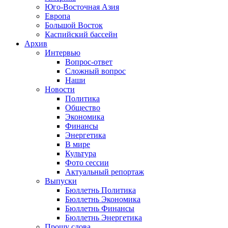
Юго-Восточная Азия
Европа
Большой Восток
Каспийский бассейн
Архив
Интервью
Вопрос-ответ
Сложный вопрос
Наши
Новости
Политика
Общество
Экономика
Финансы
Энергетика
В мире
Культура
Фото сессии
Актуальный репортаж
Выпуски
Бюллетнь Политика
Бюллетнь Экономика
Бюллетнь Финансы
Бюллетнь Энергетика
Прошу слова