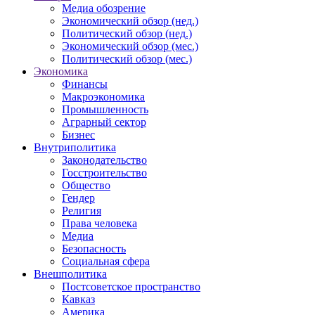
Медиа обозрение
Экономический обзор (нед.)
Политический обзор (нед.)
Экономический обзор (мес.)
Политический обзор (мес.)
Экономика
Финансы
Макроэкономика
Промышленность
Аграрный сектор
Бизнес
Внутриполитика
Законодательство
Госстроительство
Общество
Гендер
Религия
Права человека
Медиа
Безопасность
Социальная сфера
Внешполитика
Постсоветское пространство
Кавказ
Америка