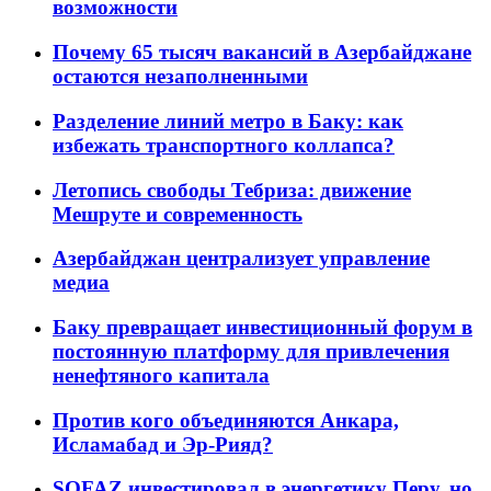
возможности
Почему 65 тысяч вакансий в Азербайджане
остаются незаполненными
Разделение линий метро в Баку: как
избежать транспортного коллапса?
Летопись свободы Тебриза: движение
Мешруте и современность
Азербайджан централизует управление
медиа
Баку превращает инвестиционный форум в
постоянную платформу для привлечения
ненефтяного капитала
Против кого объединяются Анкара,
Исламабад и Эр-Рияд?
SOFAZ инвестировал в энергетику Перу, но