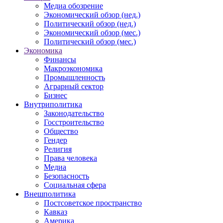
Медиа обозрение
Экономический обзор (нед.)
Политический обзор (нед.)
Экономический обзор (мес.)
Политический обзор (мес.)
Экономика
Финансы
Макроэкономика
Промышленность
Аграрный сектор
Бизнес
Внутриполитика
Законодательство
Госстроительство
Общество
Гендер
Религия
Права человека
Медиа
Безопасность
Социальная сфера
Внешполитика
Постсоветское пространство
Кавказ
Америка