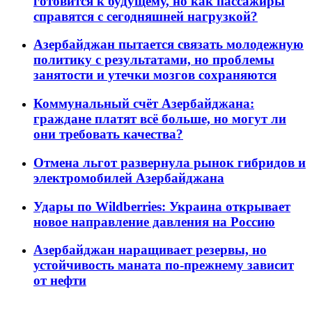
готовится к будущему, но как пассажиры
справятся с сегодняшней нагрузкой?
Азербайджан пытается связать молодежную
политику с результатами, но проблемы
занятости и утечки мозгов сохраняются
Коммунальный счёт Азербайджана:
граждане платят всё больше, но могут ли
они требовать качества?
Отмена льгот развернула рынок гибридов и
электромобилей Азербайджана
Удары по Wildberries: Украина открывает
новое направление давления на Россию
Азербайджан наращивает резервы, но
устойчивость маната по-прежнему зависит
от нефти