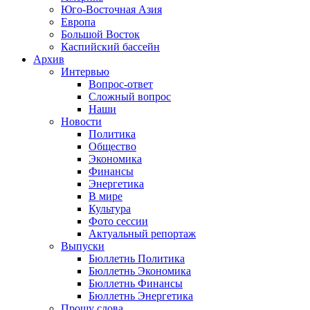
Юго-Восточная Азия
Европа
Большой Восток
Каспийский бассейн
Архив
Интервью
Вопрос-ответ
Сложный вопрос
Наши
Новости
Политика
Общество
Экономика
Финансы
Энергетика
В мире
Культура
Фото сессии
Актуальный репортаж
Выпуски
Бюллетнь Политика
Бюллетнь Экономика
Бюллетнь Финансы
Бюллетнь Энергетика
Прошу слова