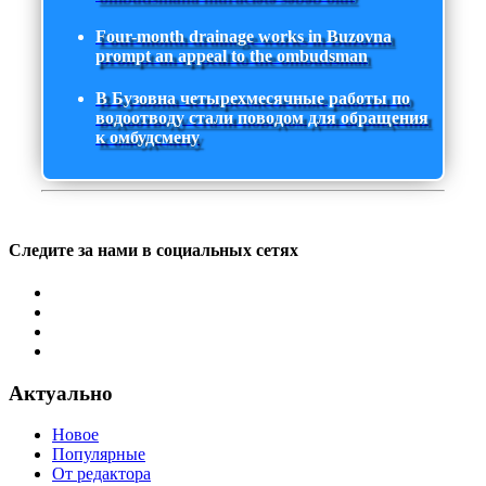
Four-month drainage works in Buzovna
prompt an appeal to the ombudsman
В Бузовна четырехмесячные работы по
водоотводу стали поводом для обращения
к омбудсмену
Следите за нами в социальных сетях
Актуально
Новое
Популярные
От редактора