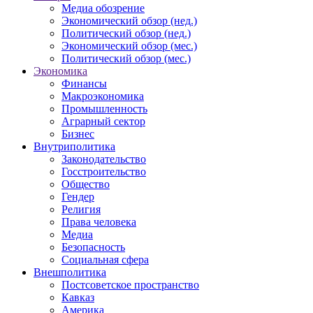
Медиа обозрение
Экономический обзор (нед.)
Политический обзор (нед.)
Экономический обзор (мес.)
Политический обзор (мес.)
Экономика
Финансы
Макроэкономика
Промышленность
Аграрный сектор
Бизнес
Внутриполитика
Законодательство
Госстроительство
Общество
Гендер
Религия
Права человека
Медиа
Безопасность
Социальная сфера
Внешполитика
Постсоветское пространство
Кавказ
Америка