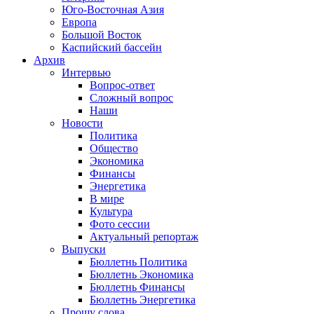
Юго-Восточная Азия
Европа
Большой Восток
Каспийский бассейн
Архив
Интервью
Вопрос-ответ
Сложный вопрос
Наши
Новости
Политика
Общество
Экономика
Финансы
Энергетика
В мире
Культура
Фото сессии
Актуальный репортаж
Выпуски
Бюллетнь Политика
Бюллетнь Экономика
Бюллетнь Финансы
Бюллетнь Энергетика
Прошу слова