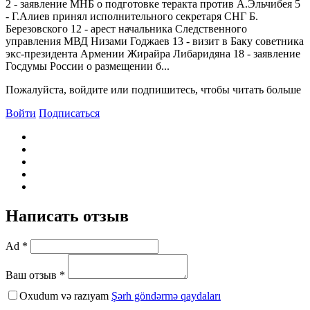
2 - заявление МHБ о подготовке теракта против А.Эльчибея 5
- Г.Алиев принял исполнительного секретаря СНГ Б.
Березовского 12 - арест начальника Следственного
управления МВД Hизами Годжаев 13 - визит в Баку советника
экс-президента Армении Жирайра Либаридяна 18 - заявление
Госдумы России о размещении б...
Пожалуйста, войдите или подпишитесь, чтобы читать больше
Войти
Подписаться
Написать отзыв
Ad *
Ваш отзыв *
Oxudum və razıyam
Şərh göndərmə qaydaları