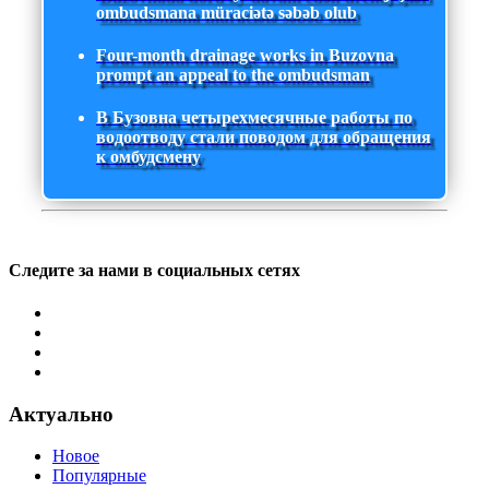
ombudsmana müraciətə səbəb olub
Four-month drainage works in Buzovna
prompt an appeal to the ombudsman
В Бузовна четырехмесячные работы по
водоотводу стали поводом для обращения
к омбудсмену
Следите за нами в социальных сетях
Актуально
Новое
Популярные