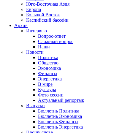
Юго-Восточная Азия
Европа
Большой Восток
Каспийский бассейн
Архив
Интервью
Вопрос-ответ
Сложный вопрос
Наши
Новости
Политика
Общество
Экономика
Финансы
Энергетика
В мире
Культура
Фото сессии
Актуальный репортаж
Выпуски
Бюллетнь Политика
Бюллетнь Экономика
Бюллетнь Финансы
Бюллетнь Энергетика
Прошу слова