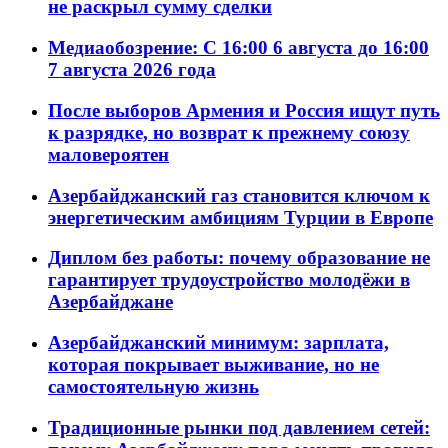
не раскрыл сумму сделки
Медиаобозрение: С 16:00 6 августа до 16:00
7 августа 2026 года
После выборов Армения и Россия ищут путь
к разрядке, но возврат к прежнему союзу
маловероятен
Азербайджанский газ становится ключом к
энергетическим амбициям Турции в Европе
Диплом без работы: почему образование не
гарантирует трудоустройство молодёжи в
Азербайджане
Азербайджанский минимум: зарплата,
которая покрывает выживание, но не
самостоятельную жизнь
Традиционные рынки под давлением сетей: