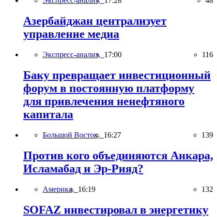
Экспресс-анализ,
17:28
48
Азербайджан централизует
управление медиа
Экспресс-анализ,
17:00
116
Баку превращает инвестиционный
форум в постоянную платформу
для привлечения ненефтяного
капитала
Большой Восток,
16:27
139
Против кого объединяются Анкара,
Исламабад и Эр-Рияд?
Америка,
16:19
132
SOFAZ инвестировал в энергетику