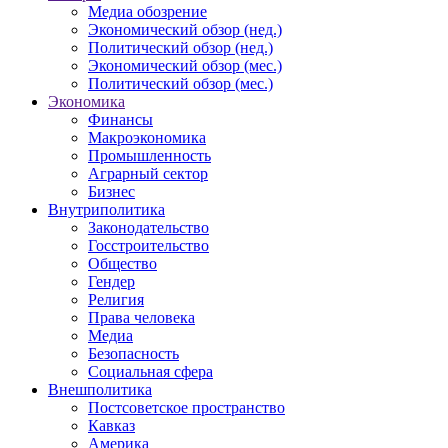
Медиа обозрение
Экономический обзор (нед.)
Политический обзор (нед.)
Экономический обзор (мес.)
Политический обзор (мес.)
Экономика
Финансы
Макроэкономика
Промышленность
Аграрный сектор
Бизнес
Внутриполитика
Законодательство
Госстроительство
Общество
Гендер
Религия
Права человека
Медиа
Безопасность
Социальная сфера
Внешполитика
Постсоветское пространство
Кавказ
Америка