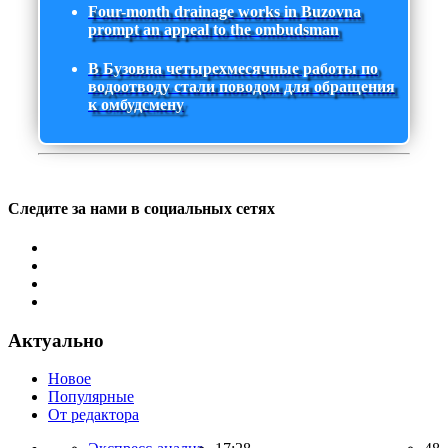
Four-month drainage works in Buzovna
prompt an appeal to the ombudsman
В Бузовна четырехмесячные работы по
водоотводу стали поводом для обращения
к омбудсмену
Следите за нами в социальных сетях
Актуально
Новое
Популярные
От редактора