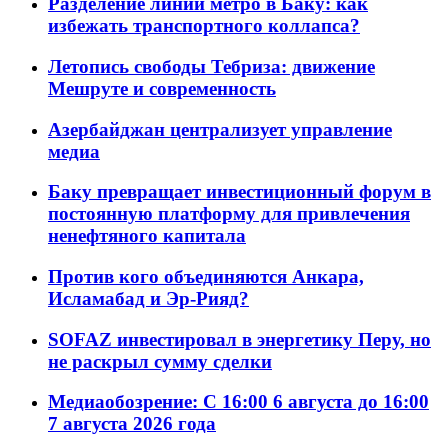
Разделение линий метро в Баку: как
избежать транспортного коллапса?
Летопись свободы Тебриза: движение
Мешруте и современность
Азербайджан централизует управление
медиа
Баку превращает инвестиционный форум в
постоянную платформу для привлечения
ненефтяного капитала
Против кого объединяются Анкара,
Исламабад и Эр-Рияд?
SOFAZ инвестировал в энергетику Перу, но
не раскрыл сумму сделки
Медиаобозрение: С 16:00 6 августа до 16:00
7 августа 2026 года