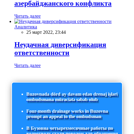
азербайджанского конфликта
Читать далее
Аналитика
25 март 2022, 23:44
Неудачная диверсификация
ответственности
Читать далее
Buzovnada dörd ay davam edən drenaj işləri
ombudsmana müraciətə səbəb olub
Four-month drainage works in Buzovna
prompt an appeal to the ombudsman
В Бузовна четырехмесячные работы по
водоотводу стали поводом для обращения