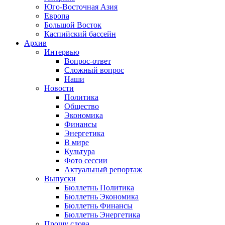
Юго-Восточная Азия
Европа
Большой Восток
Каспийский бассейн
Архив
Интервью
Вопрос-ответ
Сложный вопрос
Наши
Новости
Политика
Общество
Экономика
Финансы
Энергетика
В мире
Культура
Фото сессии
Актуальный репортаж
Выпуски
Бюллетнь Политика
Бюллетнь Экономика
Бюллетнь Финансы
Бюллетнь Энергетика
Прошу слова