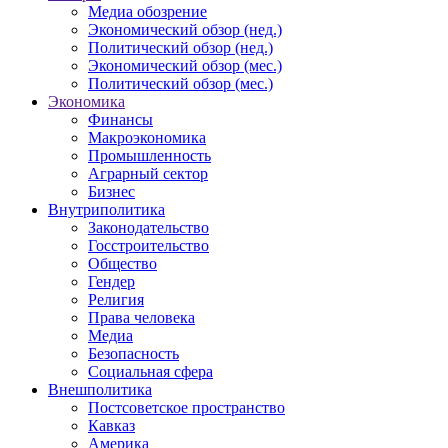
Медиа обозрение
Экономический обзор (нед.)
Политический обзор (нед.)
Экономический обзор (мес.)
Политический обзор (мес.)
Экономика
Финансы
Макроэкономика
Промышленность
Аграрный сектор
Бизнес
Внутриполитика
Законодательство
Госстроительство
Общество
Гендер
Религия
Права человека
Медиа
Безопасность
Социальная сфера
Внешполитика
Постсоветское пространство
Кавказ
Америка