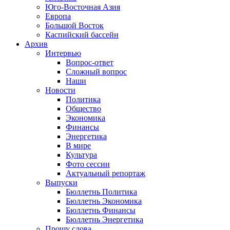
Юго-Восточная Азия
Европа
Большой Восток
Каспийский бассейн
Архив
Интервью
Вопрос-ответ
Сложный вопрос
Наши
Новости
Политика
Общество
Экономика
Финансы
Энергетика
В мире
Культура
Фото сессии
Актуальный репортаж
Выпуски
Бюллетнь Политика
Бюллетнь Экономика
Бюллетнь Финансы
Бюллетнь Энергетика
Прошу слова