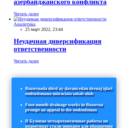
азербайджанского конфликта
Читать далее
Аналитика
25 март 2022, 23:44
Неудачная диверсификация
ответственности
Читать далее
Buzovnada dörd ay davam edən drenaj işləri
ombudsmana müraciətə səbəb olub
Four-month drainage works in Buzovna
prompt an appeal to the ombudsman
В Бузовна четырехмесячные работы по
водоотводу стали поводом для обращения