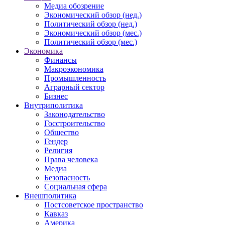
Медиа обозрение
Экономический обзор (нед.)
Политический обзор (нед.)
Экономический обзор (мес.)
Политический обзор (мес.)
Экономика
Финансы
Макроэкономика
Промышленность
Аграрный сектор
Бизнес
Внутриполитика
Законодательство
Госстроительство
Общество
Гендер
Религия
Права человека
Медиа
Безопасность
Социальная сфера
Внешполитика
Постсоветское пространство
Кавказ
Америка