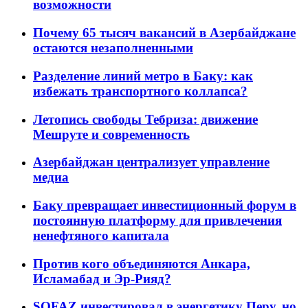
возможности
Почему 65 тысяч вакансий в Азербайджане
остаются незаполненными
Разделение линий метро в Баку: как
избежать транспортного коллапса?
Летопись свободы Тебриза: движение
Мешруте и современность
Азербайджан централизует управление
медиа
Баку превращает инвестиционный форум в
постоянную платформу для привлечения
ненефтяного капитала
Против кого объединяются Анкара,
Исламабад и Эр-Рияд?
SOFAZ инвестировал в энергетику Перу, но