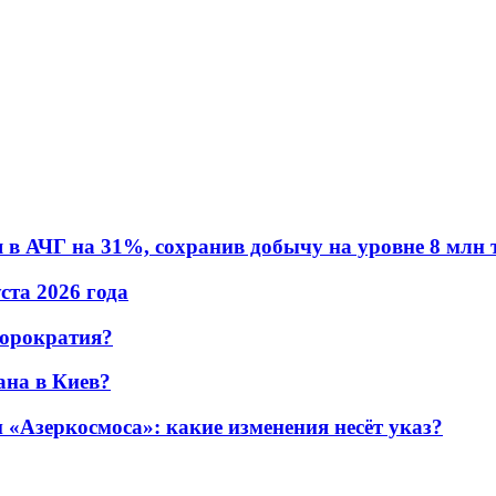
в АЧГ на 31%, сохранив добычу на уровне 8 млн 
уста 2026 года
бюрократия?
ана в Киев?
«Азеркосмоса»: какие изменения несёт указ?