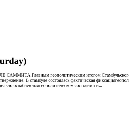
turday)
ОСЛЕ САММИТА.Главным геополитическим итогом Стамбульского
тверждение. В стамбуле состоялась фактическая фиксациягеопол
ельно ослабленномгеополитическом состоянии и...