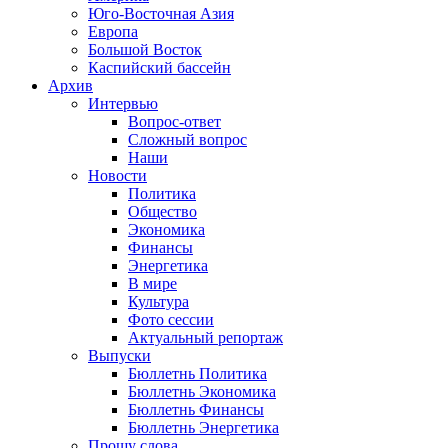
Юго-Восточная Азия
Европа
Большой Восток
Каспийский бассейн
Архив
Интервью
Вопрос-ответ
Сложный вопрос
Наши
Новости
Политика
Общество
Экономика
Финансы
Энергетика
В мире
Культура
Фото сессии
Актуальный репортаж
Выпуски
Бюллетнь Политика
Бюллетнь Экономика
Бюллетнь Финансы
Бюллетнь Энергетика
Прошу слова