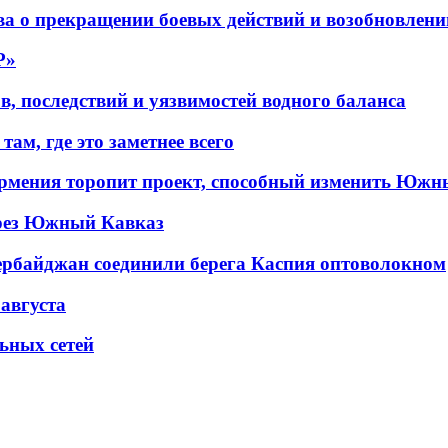
а о прекращении боевых действий и возобновлени
P»
в, последствий и уязвимостей водного баланса
ам, где это заметнее всего
рмения торопит проект, способный изменить Южн
рез Южный Кавказ
ербайджан соединили берега Каспия оптоволокном
 августа
льных сетей