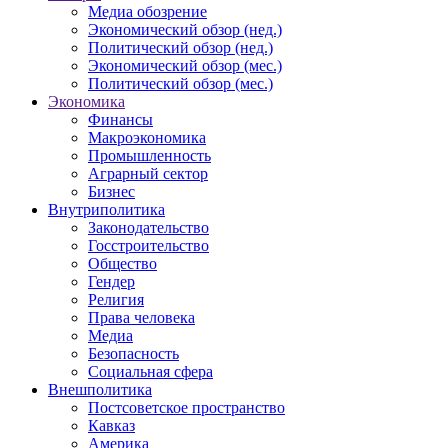
Медиа обозрение
Экономический обзор (нед.)
Политический обзор (нед.)
Экономический обзор (мес.)
Политический обзор (мес.)
Экономика
Финансы
Макроэкономика
Промышленность
Аграрный сектор
Бизнес
Внутриполитика
Законодательство
Госстроительство
Общество
Гендер
Религия
Права человека
Медиа
Безопасность
Социальная сфера
Внешполитика
Постсоветское пространство
Кавказ
Америка