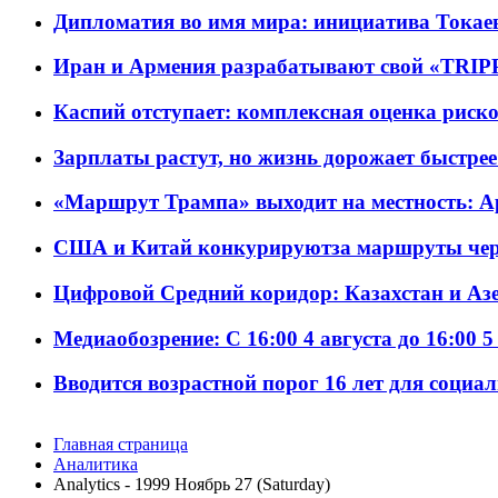
Дипломатия во имя мира: инициатива Токаев
Иран и Армения разрабатывают свой «TRIP
Каспий отступает: комплексная оценка риско
Зарплаты растут, но жизнь дорожает быстрее т
«Маршрут Трампа» выходит на местность: А
США и Китай конкурируютза маршруты че
Цифровой Средний коридор: Казахстан и Аз
Медиаобозрение: С 16:00 4 августа до 16:00 5
Вводится возрастной порог 16 лет для социа
Главная страница
Аналитика
Analytics - 1999 Ноябрь 27 (Saturday)