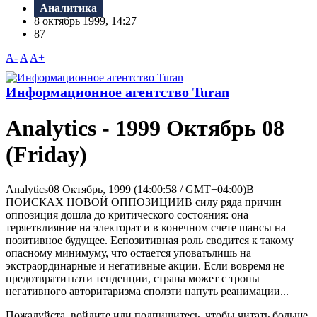
Аналитика
8 октябрь 1999, 14:27
87
A-
A
A+
Информационное агентство Turan
Analytics - 1999 Октябрь 08
(Friday)
Analytics08 Октябрь, 1999 (14:00:58 / GMT+04:00)В
ПОИСКАХ НОВОЙ ОППОЗИЦИИВ силу ряда причин
оппозиция дошла до критического состояния: она
теряетвлияние на электорат и в конечном счете шансы на
позитивное будущее. Еепозитивная роль сводится к такому
опасному минимуму, что остается уповатьлишь на
экстраординарные и негативные акции. Если вовремя не
предотвратитьэти тенденции, страна может с тропы
негативного авторитаризма сползти напуть реанимации...
Пожалуйста, войдите или подпишитесь, чтобы читать больше