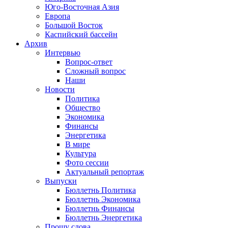
Юго-Восточная Азия
Европа
Большой Восток
Каспийский бассейн
Архив
Интервью
Вопрос-ответ
Сложный вопрос
Наши
Новости
Политика
Общество
Экономика
Финансы
Энергетика
В мире
Культура
Фото сессии
Актуальный репортаж
Выпуски
Бюллетнь Политика
Бюллетнь Экономика
Бюллетнь Финансы
Бюллетнь Энергетика
Прошу слова