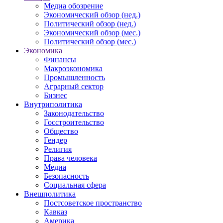
Медиа обозрение
Экономический обзор (нед.)
Политический обзор (нед.)
Экономический обзор (мес.)
Политический обзор (мес.)
Экономика
Финансы
Макроэкономика
Промышленность
Аграрный сектор
Бизнес
Внутриполитика
Законодательство
Госстроительство
Общество
Гендер
Религия
Права человека
Медиа
Безопасность
Социальная сфера
Внешполитика
Постсоветское пространство
Кавказ
Америка