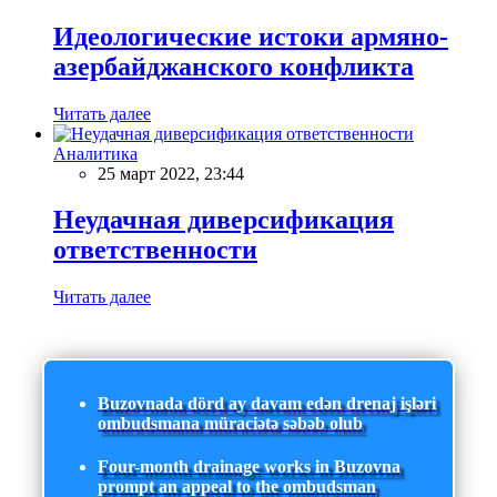
Идеологические истоки армяно-
азербайджанского конфликта
Читать далее
Аналитика
25 март 2022, 23:44
Неудачная диверсификация
ответственности
Читать далее
Buzovnada dörd ay davam edən drenaj işləri
ombudsmana müraciətə səbəb olub
Four-month drainage works in Buzovna
prompt an appeal to the ombudsman