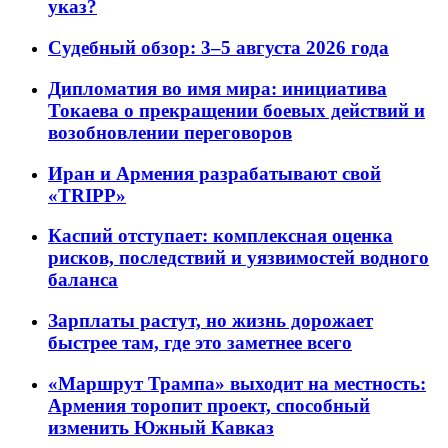
указ?
Судебный обзор: 3–5 августа 2026 года
Дипломатия во имя мира: инициатива
Токаева о прекращении боевых действий и
возобновлении переговоров
Иран и Армения разрабатывают свой
«TRIPP»
Каспий отступает: комплексная оценка
рисков, последствий и уязвимостей водного
баланса
Зарплаты растут, но жизнь дорожает
быстрее там, где это заметнее всего
«Маршрут Трампа» выходит на местность:
Армения торопит проект, способный
изменить Южный Кавказ