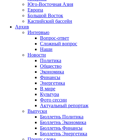
Юго-Восточная Азия
Европа
Большой Восток
Каспийский бассейн
Архив
Интервью
Вопрос-ответ
Сложный вопрос
Наши
Новости
Политика
Общество
Экономика
Финансы
Энергетика
В мире
Культура
Фото сессии
Актуальный репортаж
Выпуски
Бюллетнь Политика
Бюллетнь Экономика
Бюллетнь Финансы
Бюллетнь Энергетика
Прошу слова