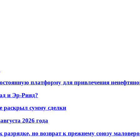
а
остоянную платформу для привлечения ненефтяно
ад и Эр-Рияд?
не раскрыл сумму сделки
 августа 2026 года
 разрядке, но возврат к прежнему союзу маловеро