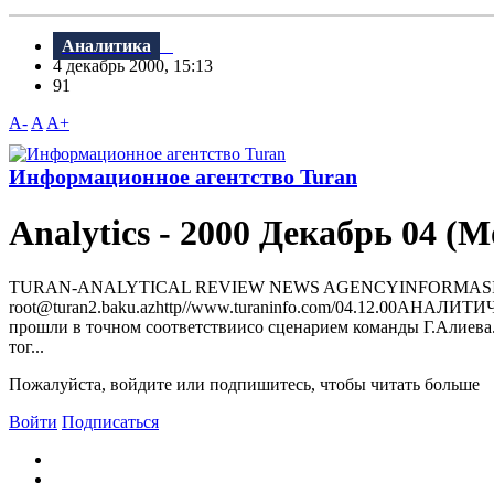
Аналитика
4 декабрь 2000, 15:13
91
A-
A
A+
Информационное агентство Turan
Analytics - 2000 Декабрь 04 (
TURAN-ANALYTICAL REVIEW NEWS AGENCYINFORMASIYA AGENTLI
root@turan2.baku.azhttр//www.turaninfo.com/04.12.0
прошли в точном соответствиисо сценарием команды Г.Алиев
тог...
Пожалуйста, войдите или подпишитесь, чтобы читать больше
Войти
Подписаться