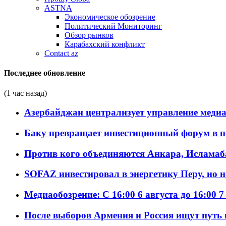
ASTNA
Экономическое обозрение
Политический Мониторинг
Обзор рынков
Карабахский конфликт
Contact az
Последнее обновление
(1 час назад)
Азербайджан централизует управление меди
Баку превращает инвестиционный форум в п
Против кого объединяются Анкара, Исламаб
SOFAZ инвестировал в энергетику Перу, но 
Медиаобозрение: С 16:00 6 августа до 16:00 7
После выборов Армения и Россия ищут путь к