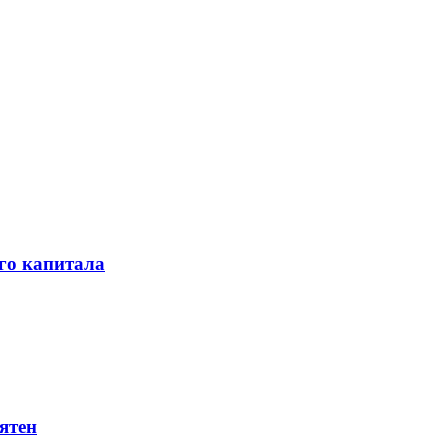
го капитала
ятен