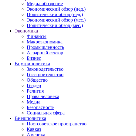
Медиа обозрение
Экономический обзор (нед.)
Политический обзор (нед.)
Экономический обзор (мес.)
Политический обзор (мес.)
Экономика
Финансы
Макроэкономика
Промышленность
Аграрный сектор
Бизнес
Внутриполитика
Законодательство
Госстроительство
Общество
Гендер
Религия
Права человека
Медиа
Безопасность
Социальная сфера
Внешполитика
Постсоветское пространство
Кавказ
Америка