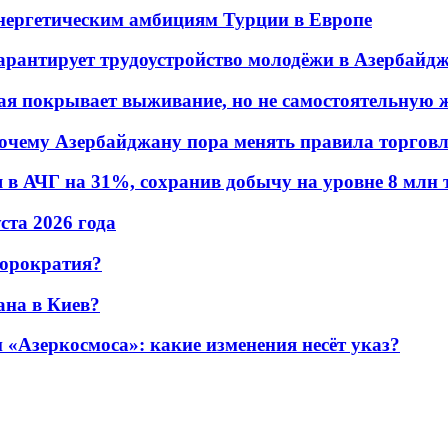
энергетическим амбициям Турции в Европе
гарантирует трудоустройство молодёжи в Азербайд
ая покрывает выживание, но не самостоятельную 
почему Азербайджану пора менять правила торгов
в АЧГ на 31%, сохранив добычу на уровне 8 млн 
уста 2026 года
бюрократия?
ана в Киев?
«Азеркосмоса»: какие изменения несёт указ?