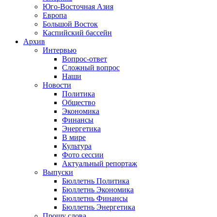
Юго-Восточная Азия
Европа
Большой Восток
Каспийский бассейн
Архив
Интервью
Вопрос-ответ
Сложный вопрос
Наши
Новости
Политика
Общество
Экономика
Финансы
Энергетика
В мире
Культура
Фото сессии
Актуальный репортаж
Выпуски
Бюллетнь Политика
Бюллетнь Экономика
Бюллетнь Финансы
Бюллетнь Энергетика
Прошу слова