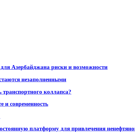
для Азербайджана риски и возможности
остаются незаполненными
ь транспортного коллапса?
е и современность
а
остоянную платформу для привлечения ненефтяно