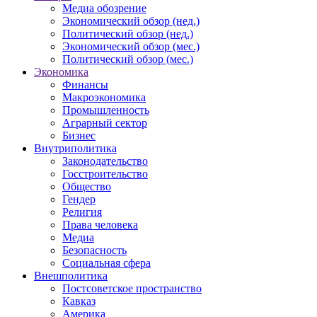
Медиа обозрение
Экономический обзор (нед.)
Политический обзор (нед.)
Экономический обзор (мес.)
Политический обзор (мес.)
Экономика
Финансы
Макроэкономика
Промышленность
Аграрный сектор
Бизнес
Внутриполитика
Законодательство
Госстроительство
Общество
Гендер
Религия
Права человека
Медиа
Безопасность
Социальная сфера
Внешполитика
Постсоветское пространство
Кавказ
Америка