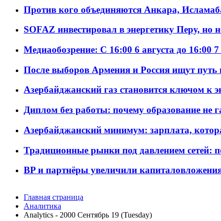
Против кого объединяются Анкара, Исламаб
SOFAZ инвестировал в энергетику Перу, но 
Медиаобозрение: С 16:00 6 августа до 16:00 7
После выборов Армения и Россия ищут путь к
Азербайджанский газ становится ключом к 
Диплом без работы: почему образование не 
Азербайджанский минимум: зарплата, котор
Традиционные рынки под давлением сетей: 
BP и партнёры увеличили капиталовложения 
Главная страница
Аналитика
Analytics - 2000 Сентябрь 19 (Tuesday)