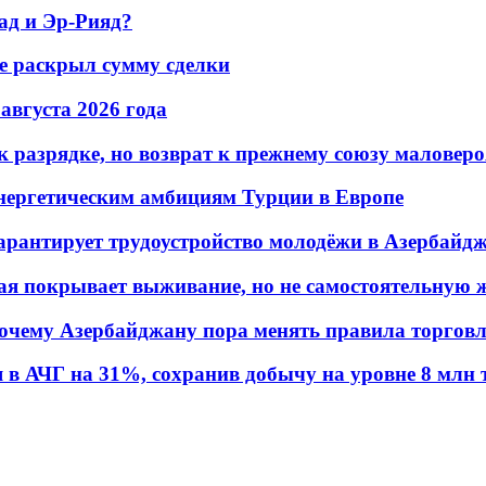
ад и Эр-Рияд?
не раскрыл сумму сделки
 августа 2026 года
 разрядке, но возврат к прежнему союзу маловеро
энергетическим амбициям Турции в Европе
гарантирует трудоустройство молодёжи в Азербайд
ая покрывает выживание, но не самостоятельную 
почему Азербайджану пора менять правила торгов
в АЧГ на 31%, сохранив добычу на уровне 8 млн 