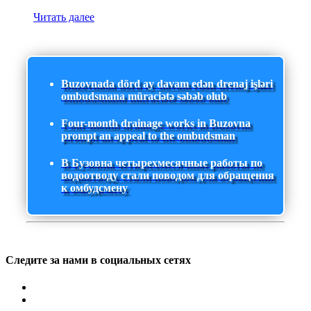
Читать далее
Buzovnada dörd ay davam edən drenaj işləri
ombudsmana müraciətə səbəb olub
Four-month drainage works in Buzovna
prompt an appeal to the ombudsman
В Бузовна четырехмесячные работы по
водоотводу стали поводом для обращения
к омбудсмену
Следите за нами в социальных сетях