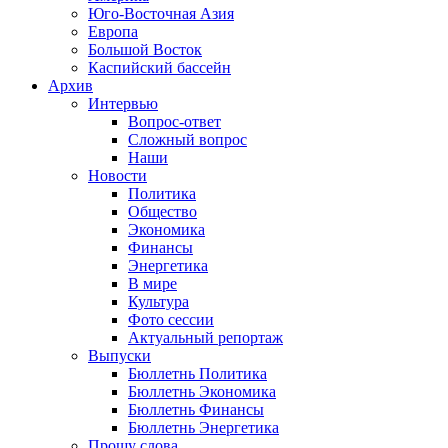
Юго-Восточная Азия
Европа
Большой Восток
Каспийский бассейн
Архив
Интервью
Вопрос-ответ
Сложный вопрос
Наши
Новости
Политика
Общество
Экономика
Финансы
Энергетика
В мире
Культура
Фото сессии
Актуальный репортаж
Выпуски
Бюллетнь Политика
Бюллетнь Экономика
Бюллетнь Финансы
Бюллетнь Энергетика
Прошу слова