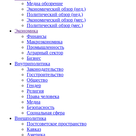
Медиа обозрение
Экономический обзор (нед.)
Политический обзор (нед.)
Экономический обзор (мес.)
Политический обзор (мес.)
Экономика
Финансы
Макроэкономика
Промышленность
Аграрный сектор
Бизнес
Внутриполитика
Законодательство
Госстроительство
Общество
Гендер
Религия
Права человека
Медиа
Безопасность
Социальная сфера
Внешполитика
Постсоветское пространство
Кавказ
Америка