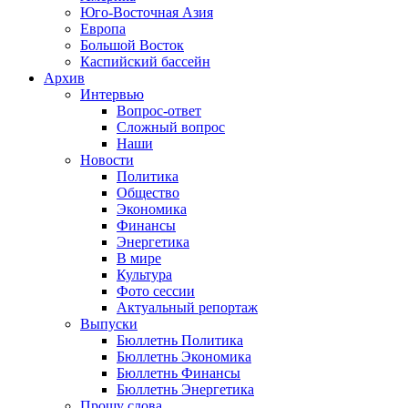
Юго-Восточная Азия
Европа
Большой Восток
Каспийский бассейн
Архив
Интервью
Вопрос-ответ
Сложный вопрос
Наши
Новости
Политика
Общество
Экономика
Финансы
Энергетика
В мире
Культура
Фото сессии
Актуальный репортаж
Выпуски
Бюллетнь Политика
Бюллетнь Экономика
Бюллетнь Финансы
Бюллетнь Энергетика
Прошу слова