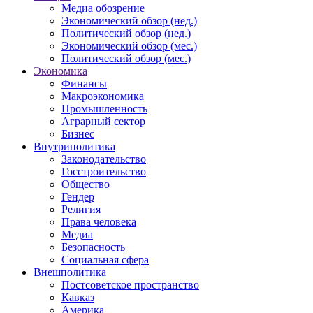
Медиа обозрение
Экономический обзор (нед.)
Политический обзор (нед.)
Экономический обзор (мес.)
Политический обзор (мес.)
Экономика
Финансы
Макроэкономика
Промышленность
Аграрный сектор
Бизнес
Внутриполитика
Законодательство
Госстроительство
Общество
Гендер
Религия
Права человека
Медиа
Безопасность
Социальная сфера
Внешполитика
Постсоветское пространство
Кавказ
Америка