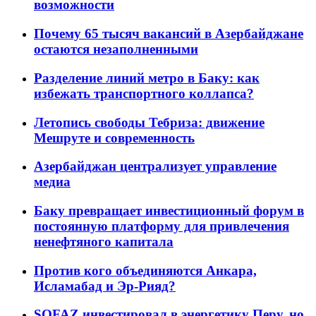
возможности
Почему 65 тысяч вакансий в Азербайджане
остаются незаполненными
Разделение линий метро в Баку: как
избежать транспортного коллапса?
Летопись свободы Тебриза: движение
Мешруте и современность
Азербайджан централизует управление
медиа
Баку превращает инвестиционный форум в
постоянную платформу для привлечения
ненефтяного капитала
Против кого объединяются Анкара,
Исламабад и Эр-Рияд?
SOFAZ инвестировал в энергетику Перу, но