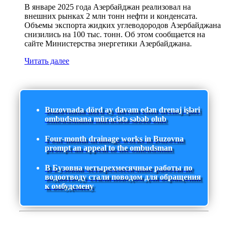
В январе 2025 года Азербайджан реализовал на
внешних рынках 2 млн тонн нефти и конденсата.
Объемы экспорта жидких углеводородов Азербайджана
снизились на 100 тыс. тонн. Об этом сообщается на
сайте Министерства энергетики Азербайджана.
Читать далее
Buzovnada dörd ay davam edən drenaj işləri
ombudsmana müraciətə səbəb olub
Four-month drainage works in Buzovna
prompt an appeal to the ombudsman
В Бузовна четырехмесячные работы по
водоотводу стали поводом для обращения
к омбудсмену