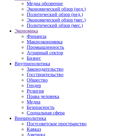
Медиа обозрение
Экономический обзор (нед.)
Политический обзор (нед.)
Экономический обзор (мес.)
Политический обзор (мес.)
Экономика
Финансы
Макроэкономика
Промышленность
Аграрный сектор
Бизнес
Внутриполитика
Законодательство
Госстроительство
Общество
Гендер
Религия
Права человека
Медиа
Безопасность
Социальная сфера
Внешполитика
Постсоветское пространство
Кавказ
Америка