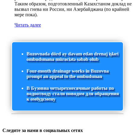
Таким образом, подготовленный Казахстаном доклад не
вызвал гнева ни России, ни Азербайджана (по крайней
мере пока).
Читать далее
Buzovnada dörd ay davam edən drenaj işləri
ombudsmana müraciətə səbəb olub
Four-month drainage works in Buzovna
prompt an appeal to the ombudsman
В Бузовна четырехмесячные работы по
водоотводу стали поводом для обращения
к омбудсмену
Следите за нами в социальных сетях