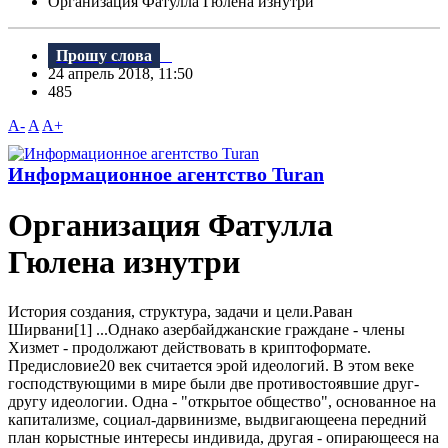
Организация Фатулла Гюлена изнутри
Прошу слова
24 апрель 2018, 11:50
485
A-
A
A+
Информационное агентство Turan
Организация Фатулла
Гюлена изнутри
История создания, структура, задачи и цели.Раван
Ширвани[1] ...Однако азербайджанские граждане - члены
Хизмет - продолжают действовать в криптоформате.
Предисловие20 век считается эрой идеологий. B этом веке
господствующими в мире были две противостоявшие друг-
другу идеологии. Одна - "открытое общество", основанное на
капитализме, социал-дарвинизме, выдвигающеена передний
план корыстные интересы индивида, другая - опирающееся на