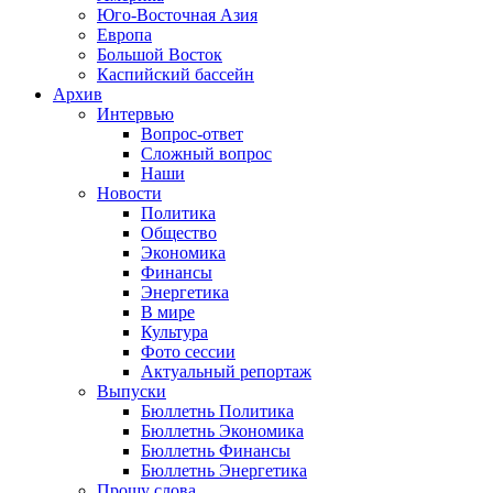
Юго-Восточная Азия
Европа
Большой Восток
Каспийский бассейн
Архив
Интервью
Вопрос-ответ
Сложный вопрос
Наши
Новости
Политика
Общество
Экономика
Финансы
Энергетика
В мире
Культура
Фото сессии
Актуальный репортаж
Выпуски
Бюллетнь Политика
Бюллетнь Экономика
Бюллетнь Финансы
Бюллетнь Энергетика
Прошу слова