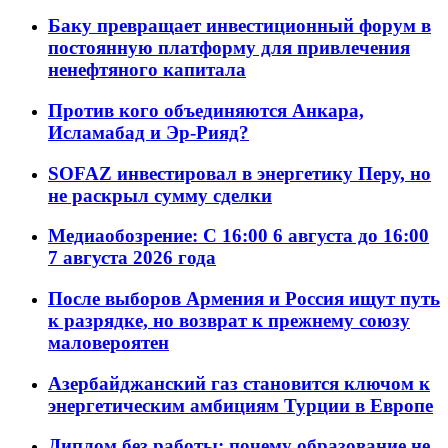
Баку превращает инвестиционный форум в
постоянную платформу для привлечения
ненефтяного капитала
Против кого объединяются Анкара,
Исламабад и Эр-Рияд?
SOFAZ инвестировал в энергетику Перу, но
не раскрыл сумму сделки
Медиаобозрение: С 16:00 6 августа до 16:00
7 августа 2026 года
После выборов Армения и Россия ищут путь
к разрядке, но возврат к прежнему союзу
маловероятен
Азербайджанский газ становится ключом к
энергетическим амбициям Турции в Европе
Диплом без работы: почему образование не