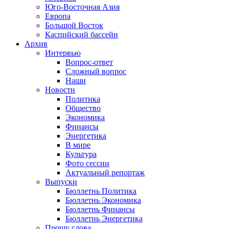
Юго-Восточная Азия
Европа
Большой Восток
Каспийский бассейн
Архив
Интервью
Вопрос-ответ
Сложный вопрос
Наши
Новости
Политика
Общество
Экономика
Финансы
Энергетика
В мире
Культура
Фото сессии
Актуальный репортаж
Выпуски
Бюллетнь Политика
Бюллетнь Экономика
Бюллетнь Финансы
Бюллетнь Энергетика
Прошу слова