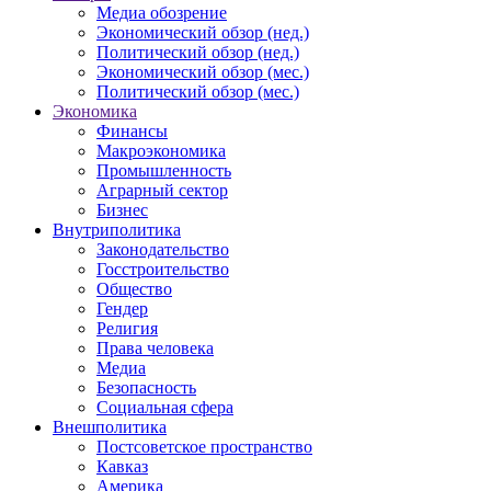
Медиа обозрение
Экономический обзор (нед.)
Политический обзор (нед.)
Экономический обзор (мес.)
Политический обзор (мес.)
Экономика
Финансы
Макроэкономика
Промышленность
Аграрный сектор
Бизнес
Внутриполитика
Законодательство
Госстроительство
Общество
Гендер
Религия
Права человека
Медиа
Безопасность
Социальная сфера
Внешполитика
Постсоветское пространство
Кавказ
Америка