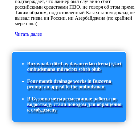
подтверждает, что лайнер был случайно сбит
российскими средствами ПВО, не говоря об этом прямо.
Таким образом, подготовленный Казахстаном доклад не
вызвал гнева ни России, ни Азербайджана (по крайней
мере пока).
Читать далее
Buzovnada dörd ay davam edən drenaj işləri
ombudsmana müraciətə səbəb olub
Four-month drainage works in Buzovna
prompt an appeal to the ombudsman
В Бузовна четырехмесячные работы по
водоотводу стали поводом для обращения
к омбудсмену