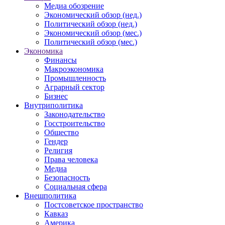
Медиа обозрение
Экономический обзор (нед.)
Политический обзор (нед.)
Экономический обзор (мес.)
Политический обзор (мес.)
Экономика
Финансы
Макроэкономика
Промышленность
Аграрный сектор
Бизнес
Внутриполитика
Законодательство
Госстроительство
Общество
Гендер
Религия
Права человека
Медиа
Безопасность
Социальная сфера
Внешполитика
Постсоветское пространство
Кавказ
Америка