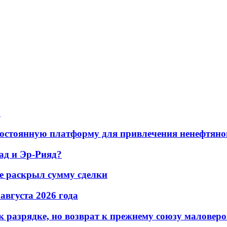
а
остоянную платформу для привлечения ненефтяно
ад и Эр-Рияд?
не раскрыл сумму сделки
 августа 2026 года
 разрядке, но возврат к прежнему союзу маловеро