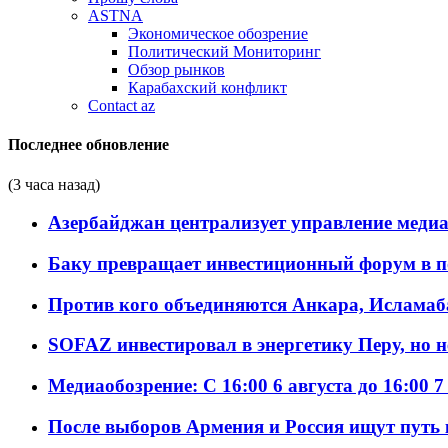
ASTNA
Экономическое обозрение
Политический Мониторинг
Обзор рынков
Карабахский конфликт
Contact az
Последнее обновление
(3 часа назад)
Азербайджан централизует управление меди
Баку превращает инвестиционный форум в п
Против кого объединяются Анкара, Исламаб
SOFAZ инвестировал в энергетику Перу, но 
Медиаобозрение: С 16:00 6 августа до 16:00 7
После выборов Армения и Россия ищут путь к