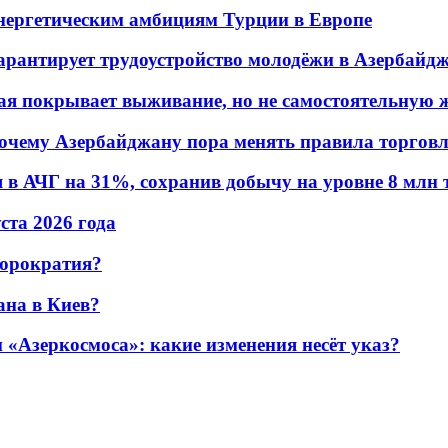
энергетическим амбициям Турции в Европе
гарантирует трудоустройство молодёжи в Азербайд
ая покрывает выживание, но не самостоятельную 
почему Азербайджану пора менять правила торгов
в АЧГ на 31%, сохранив добычу на уровне 8 млн 
уста 2026 года
бюрократия?
ана в Киев?
«Азеркосмоса»: какие изменения несёт указ?