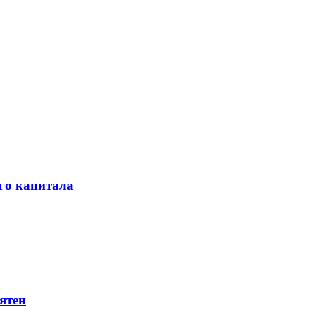
го капитала
ятен