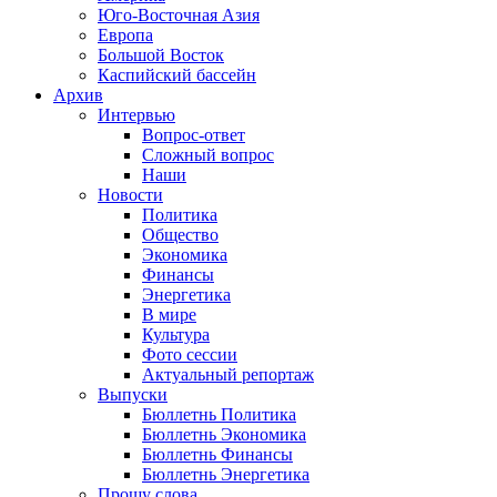
Юго-Восточная Азия
Европа
Большой Восток
Каспийский бассейн
Архив
Интервью
Вопрос-ответ
Сложный вопрос
Наши
Новости
Политика
Общество
Экономика
Финансы
Энергетика
В мире
Культура
Фото сессии
Актуальный репортаж
Выпуски
Бюллетнь Политика
Бюллетнь Экономика
Бюллетнь Финансы
Бюллетнь Энергетика
Прошу слова