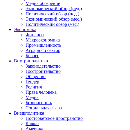
Медиа обозрение
Экономический обзор (нед.)
Политический обзор (нед.)
Экономический обзор (мес.)
Политический обзор (мес.)
Экономика
Финансы
Макроэкономика
Промышленность
Аграрный сектор
Бизнес
Внутриполитика
Законодательство
Госстроительство
Общество
Гендер
Религия
Права человека
Медиа
Безопасность
Социальная сфера
Внешполитика
Постсоветское пространство
Кавказ
Америка