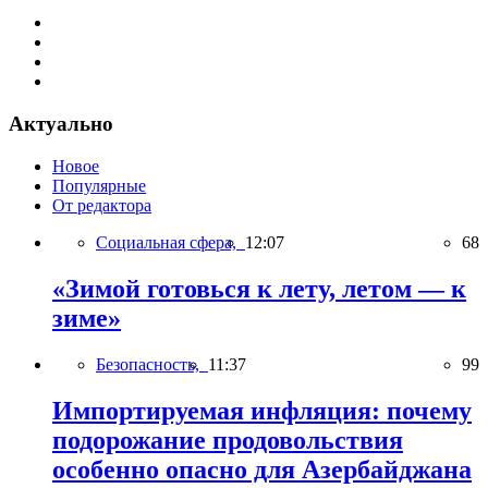
Актуально
Новое
Популярные
От редактора
Социальная сфера,
12:07
68
«Зимой готовься к лету, летом — к
зиме»
Безопасность,
11:37
99
Импортируемая инфляция: почему
подорожание продовольствия
особенно опасно для Азербайджана