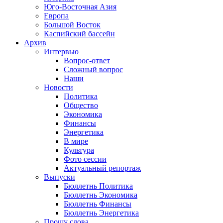
Юго-Восточная Азия
Европа
Большой Восток
Каспийский бассейн
Архив
Интервью
Вопрос-ответ
Сложный вопрос
Наши
Новости
Политика
Общество
Экономика
Финансы
Энергетика
В мире
Культура
Фото сессии
Актуальный репортаж
Выпуски
Бюллетнь Политика
Бюллетнь Экономика
Бюллетнь Финансы
Бюллетнь Энергетика
Прошу слова