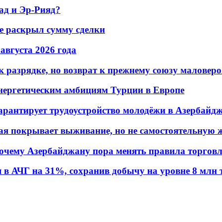
ад и Эр-Рияд?
не раскрыл сумму сделки
 августа 2026 года
 разрядке, но возврат к прежнему союзу маловеро
энергетическим амбициям Турции в Европе
гарантирует трудоустройство молодёжи в Азербайд
ая покрывает выживание, но не самостоятельную 
почему Азербайджану пора менять правила торгов
в АЧГ на 31%, сохранив добычу на уровне 8 млн 