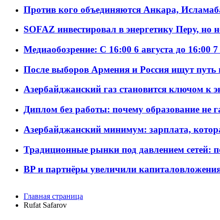
Против кого объединяются Анкара, Исламаб
SOFAZ инвестировал в энергетику Перу, но 
Медиаобозрение: С 16:00 6 августа до 16:00 7
После выборов Армения и Россия ищут путь к
Азербайджанский газ становится ключом к 
Диплом без работы: почему образование не 
Азербайджанский минимум: зарплата, котор
Традиционные рынки под давлением сетей: 
BP и партнёры увеличили капиталовложения 
Главная страница
Rufat Safarov