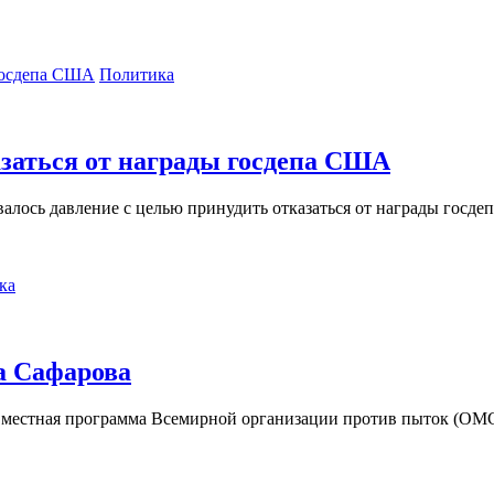
Политика
азаться от награды госдепа США
валось давление с целью принудить отказаться от награды госд
ка
а Сафарова
вместная программа Всемирной организации против пыток (OMC