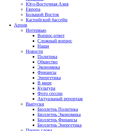
Юго-Восточная Азия
Европа
Большой Восток
Каспийский бассейн
Архив
Интервью
Вопрос-ответ
Сложный вопрос
Наши
Новости
Политика
Общество
Экономика
Финансы
Энергетика
В мире
Культура
Фото сессии
Актуальный репортаж
Выпуски
Бюллетнь Политика
Бюллетнь Экономика
Бюллетнь Финансы
Бюллетнь Энергетика
Прошу слова