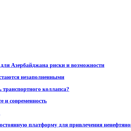
для Азербайджана риски и возможности
остаются незаполненными
ь транспортного коллапса?
е и современность
а
остоянную платформу для привлечения ненефтяно