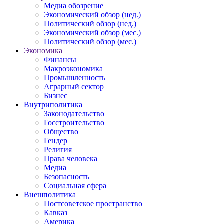
Медиа обозрение
Экономический обзор (нед.)
Политический обзор (нед.)
Экономический обзор (мес.)
Политический обзор (мес.)
Экономика
Финансы
Макроэкономика
Промышленность
Аграрный сектор
Бизнес
Внутриполитика
Законодательство
Госстроительство
Общество
Гендер
Религия
Права человека
Медиа
Безопасность
Социальная сфера
Внешполитика
Постсоветское пространство
Кавказ
Америка