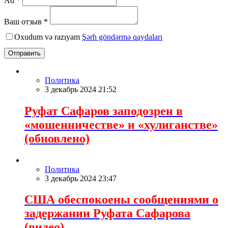
Ad *
Ваш отзыв *
Oxudum və razıyam
Şərh göndərmə qaydaları
Отправить
Политика
3 декабрь 2024 21:52
Руфат Сафаров заподозрен в
«мошенничестве» и «хулиганстве»
(обновлено)
Политика
3 декабрь 2024 23:47
США обеспокоены сообщениями о
задержании Руфата Сафарова
(видео)