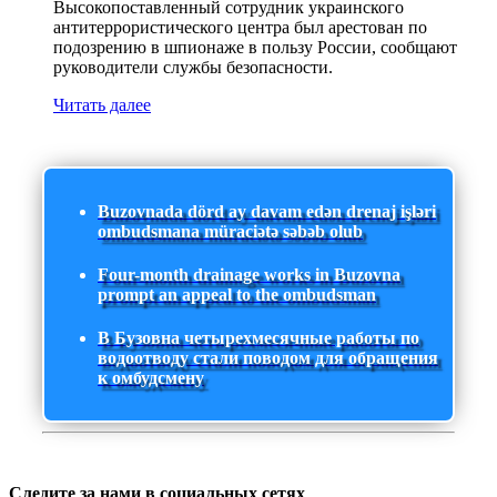
Высокопоставленный сотрудник украинского
антитеррористического центра был арестован по
подозрению в шпионаже в пользу России, сообщают
руководители службы безопасности.
Читать далее
Buzovnada dörd ay davam edən drenaj işləri
ombudsmana müraciətə səbəb olub
Four-month drainage works in Buzovna
prompt an appeal to the ombudsman
В Бузовна четырехмесячные работы по
водоотводу стали поводом для обращения
к омбудсмену
Следите за нами в социальных сетях