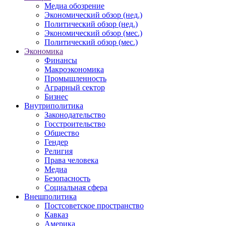
Медиа обозрение
Экономический обзор (нед.)
Политический обзор (нед.)
Экономический обзор (мес.)
Политический обзор (мес.)
Экономика
Финансы
Макроэкономика
Промышленность
Аграрный сектор
Бизнес
Внутриполитика
Законодательство
Госстроительство
Общество
Гендер
Религия
Права человека
Медиа
Безопасность
Социальная сфера
Внешполитика
Постсоветское пространство
Кавказ
Америка