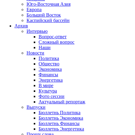
Юго-Восточная Азия
Европа
Большой Восток
Каспийский бассейн
Архив
Интервью
Вопрос-ответ
Сложный вопрос
Наши
Новости
Политика
Общество
Экономика
Финансы
Энергетика
В мире
Культура
Фото сессии
Актуальный репортаж
Выпуски
Бюллетнь Политика
Бюллетнь Экономика
Бюллетнь Финансы
Бюллетнь Энергетика
Прошу слова