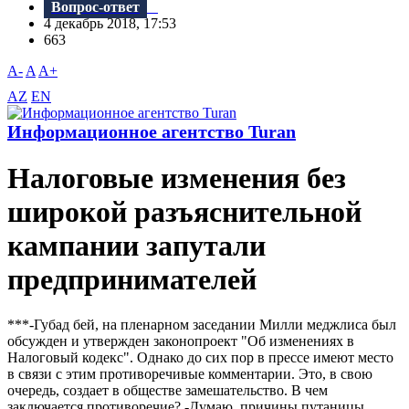
Вопрос-ответ
4 декабрь 2018, 17:53
663
A-
A
A+
AZ
EN
Информационное агентство Turan
Налоговые изменения без
широкой разъяснительной
кампании запутали
предпринимателей
***-Губад бей, на пленарном заседании Милли меджлиса был
обсужден и утвержден законопроект "Об изменениях в
Налоговый кодекс". Однако до сих пор в прессе имеют место
в связи с этим противоречивые комментарии. Это, в свою
очередь, создает в обществе замешательство. B чем
заключается противоречие? -Думаю, причины путаницы