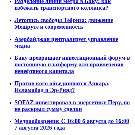
Разделение линий метро в Баку: как
избежать транспортного коллапса?
Летопись свободы Тебриза: движение
Мешруте и современность
Азербайджан централизует управление
медиа
Баку превращает инвестиционный форум в
постоянную платформу для привлечения
ненефтяного капитала
Против кого объединяются Анкара,
Исламабад и Эр-Рияд?
SOFAZ инвестировал в энергетику Перу, но
не раскрыл сумму сделки
Медиаобозрение: С 16:00 6 августа до 16:00
7 августа 2026 года