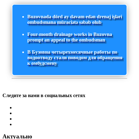
Buzovnada dörd ay davam edən drenaj işləri
ombudsmana müraciətə səbəb olub
Four-month drainage works in Buzovna
prompt an appeal to the ombudsman
В Бузовна четырехмесячные работы по
водоотводу стали поводом для обращения
к омбудсмену
Следите за нами в социальных сетях
Актуально