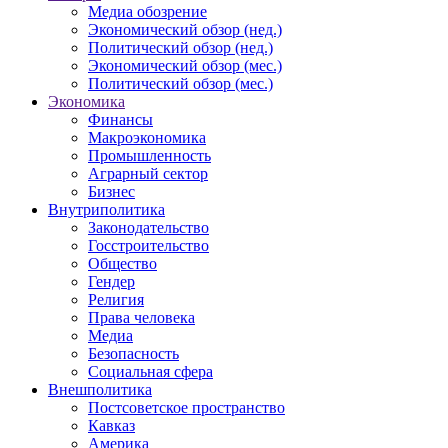
Медиа обозрение
Экономический обзор (нед.)
Политический обзор (нед.)
Экономический обзор (мес.)
Политический обзор (мес.)
Экономика
Финансы
Макроэкономика
Промышленность
Аграрный сектор
Бизнес
Внутриполитика
Законодательство
Госстроительство
Общество
Гендер
Религия
Права человека
Медиа
Безопасность
Социальная сфера
Внешполитика
Постсоветское пространство
Кавказ
Америка