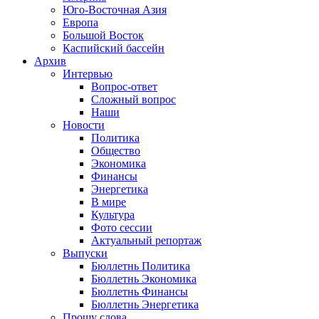
Юго-Восточная Азия
Европа
Большой Восток
Каспийский бассейн
Архив
Интервью
Вопрос-ответ
Сложный вопрос
Наши
Новости
Политика
Общество
Экономика
Финансы
Энергетика
В мире
Культура
Фото сессии
Актуальный репортаж
Выпуски
Бюллетнь Политика
Бюллетнь Экономика
Бюллетнь Финансы
Бюллетнь Энергетика
Прошу слова